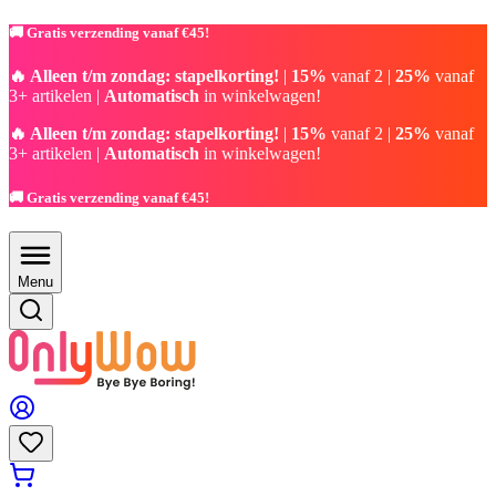
🚚 Gratis verzending vanaf €45!
🔥 Alleen t/m zondag: stapelkorting!
|
15%
vanaf 2 |
25%
vanaf
3+ artikelen |
Automatisch
in winkelwagen!
🔥 Alleen t/m zondag: stapelkorting!
|
15%
vanaf 2 |
25%
vanaf
3+ artikelen |
Automatisch
in winkelwagen!
🚚 Gratis verzending vanaf €45!
Menu