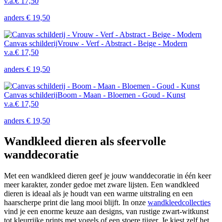
v.a.
€ 17,50
anders
€ 19,50
Canvas schilderij
Vrouw - Verf - Abstract - Beige - Modern
v.a.
€ 17,50
anders
€ 19,50
Canvas schilderij
Boom - Maan - Bloemen - Goud - Kunst
v.a.
€ 17,50
anders
€ 19,50
Wandkleed dieren als sfeervolle
wanddecoratie
Met een wandkleed dieren geef je jouw wanddecoratie in één keer
meer karakter, zonder gedoe met zware lijsten. Een wandkleed
dieren is ideaal als je houdt van een warme uitstraling en een
haarscherpe print die lang mooi blijft. In onze
wandkleedcollecties
vind je een enorme keuze aan designs, van rustige zwart-witkunst
tot kleurrijke prints met vogels of een stoere tijger. Je kiest zelf het