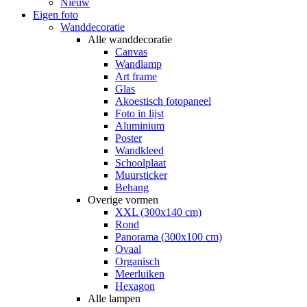
Nieuw
Eigen foto
Wanddecoratie
Alle wanddecoratie
Canvas
Wandlamp
Art frame
Glas
Akoestisch fotopaneel
Foto in lijst
Aluminium
Poster
Wandkleed
Schoolplaat
Muursticker
Behang
Overige vormen
XXL (300x140 cm)
Rond
Panorama (300x100 cm)
Ovaal
Organisch
Meerluiken
Hexagon
Alle lampen