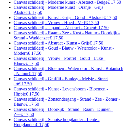
Canvas schilderij - Moderne kunst - Abstract - Beige
€ 17,50
Canvas schilderij - Moderne kunst - Oranje - Grijs -
Abstract
€ 17,50
Canvas schilderij - Kunst - Grijs - Goud - Abstract
€ 17,50
Canvas schilderij - Vrouw - Hoed - Verf
€ 17,50
Canvas schilderij - Japandi - Abstract - Groen
€ 17,50
Canvas schilderij - Raam - Zee - Kust - Natuur - Doorkijk -
Strand - Waddenzee
€ 17,50
Canvas schilderij - Abstract - Kunst - Grijs
€ 17,50
Canvas schilderij - Goud - Blauw - Watercolor - Kunst -
Modern
€ 17,50
Canvas schilderij - Vrouw - Portret - Goud - Luxe -
Blauw
€ 17,50
Canvas schilderij - Bloemen - Watercolor - Kunst - Botanisch
- Natuur
€ 17,50
Canvas schilderij - Graffiti - Banksy - Meisje - Street
art
€ 17,50
Canvas schilderij - Kunst - Levensboom - Bloemen -
Hippie
€ 17,50
Canvas schilderij - Zonsondergang - Strand - Zee - Zomer -
Blauw
€ 17,50
Canvas schilderij - Doorkijk - Strand - Raam - Duinen -
Zee
€ 17,50
Canvas schilderij - Schotse hooglander - Lente -
Hooglanden
€ 17,50