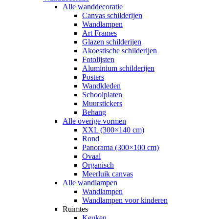
Alle wanddecoratie
Canvas schilderijen
Wandlampen
Art Frames
Glazen schilderijen
Akoestische schilderijen
Fotolijsten
Aluminium schilderijen
Posters
Wandkleden
Schoolplaten
Muurstickers
Behang
Alle overige vormen
XXL (300×140 cm)
Rond
Panorama (300×100 cm)
Ovaal
Organisch
Meerluik canvas
Alle wandlampen
Wandlampen
Wandlampen voor kinderen
Ruimtes
Keuken