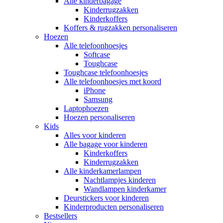
Alle kinderbagage
Kinderrugzakken
Kinderkoffers
Koffers & rugzakken personaliseren
Hoezen
Alle telefoonhoesjes
Softcase
Toughcase
Toughcase telefoonhoesjes
Alle telefoonhoesjes met koord
iPhone
Samsung
Laptophoezen
Hoezen personaliseren
Kids
Alles voor kinderen
Alle bagage voor kinderen
Kinderkoffers
Kinderrugzakken
Alle kinderkamerlampen
Nachtlampjes kinderen
Wandlampen kinderkamer
Deurstickers voor kinderen
Kinderproducten personaliseren
Bestsellers