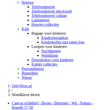
Hoezen
Telefoonhoesje
Telefoonhoesje met koord
Telefoonhoesje collage
Laptophoes
Hoesjes collecties
Kids
Bagage voor kinderen
Kinderrugzakken
Kinderkoffer met eigen foto
Lampen voor kinderen
Nachtlampje
Wandlamp
Deurstickers voor kinderen
Kinder collecties
Personaliseren
Bestsellers
Nieuw
OnlyWow.nl
/
Wandkleed dieren
Canvas schilderij - Boom - Bloemen - Wit - Natuur -
Kunst
€ 17,50