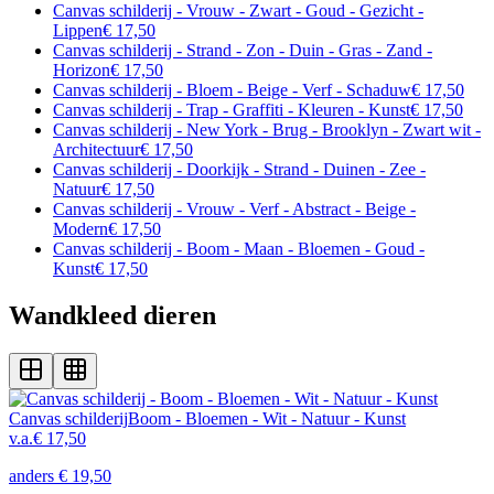
Canvas schilderij - Vrouw - Zwart - Goud - Gezicht -
Lippen
€ 17,50
Canvas schilderij - Strand - Zon - Duin - Gras - Zand -
Horizon
€ 17,50
Canvas schilderij - Bloem - Beige - Verf - Schaduw
€ 17,50
Canvas schilderij - Trap - Graffiti - Kleuren - Kunst
€ 17,50
Canvas schilderij - New York - Brug - Brooklyn - Zwart wit -
Architectuur
€ 17,50
Canvas schilderij - Doorkijk - Strand - Duinen - Zee -
Natuur
€ 17,50
Canvas schilderij - Vrouw - Verf - Abstract - Beige -
Modern
€ 17,50
Canvas schilderij - Boom - Maan - Bloemen - Goud -
Kunst
€ 17,50
Wandkleed dieren
Canvas schilderij
Boom - Bloemen - Wit - Natuur - Kunst
v.a.
€ 17,50
anders
€ 19,50