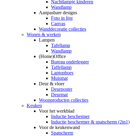
Nachtlampje kinderen
Wandlamp
Aanpasbare designs
Foto in lijst
Canvas
Wanddecoratie collecties
Wonen & werken
Lampen
Tafellamp
Wandlamp
(Home)Office
Bureau onderlegger
Taffellamp
Laptophoes
Muismat
Deur & vloer
Deurposter
Deurmat
Woonproducten collecties
Keuken
Voor het werkblad
Inductie beschermer
Inductie beschermer & spatscherm (2in1)
Voor de keukenwand
Spatscherm