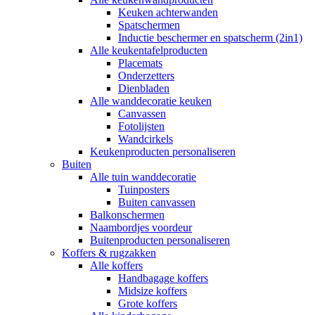
Keuken achterwanden
Spatschermen
Inductie beschermer en spatscherm (2in1)
Alle keukentafelproducten
Placemats
Onderzetters
Dienbladen
Alle wanddecoratie keuken
Canvassen
Fotolijsten
Wandcirkels
Keukenproducten personaliseren
Buiten
Alle tuin wanddecoratie
Tuinposters
Buiten canvassen
Balkonschermen
Naambordjes voordeur
Buitenproducten personaliseren
Koffers & rugzakken
Alle koffers
Handbagage koffers
Midsize koffers
Grote koffers