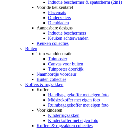
Inductie beschermer & spatscherm (2in1)
Voor de keukentafel
Placemats
Onderzetters
Dienbladen
Aanpasbare designs
Inductie beschermers
Keuken achterwanden
Keuken collecties
Buiten
Tuin wanddecoratie
Tuinposter
Canvas voor buiten
Tuinposter doorkijk
Naambordje voordeur
Buiten collecties
Koffers & rugzakken
Koffer
Handbagagekoffer met eigen foto
Midsizekoffer met eigen foto
Ruimbagagekoffer met eigen foto
Voor kinderen
Kinderrugzakken
Kinderkoffer met eigen foto
Koffers & rugzakken collecties