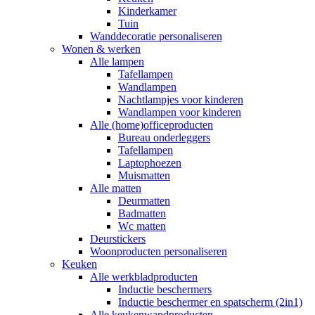
Kinderkamer
Tuin
Wanddecoratie personaliseren
Wonen & werken
Alle lampen
Tafellampen
Wandlampen
Nachtlampjes voor kinderen
Wandlampen voor kinderen
Alle (home)officeproducten
Bureau onderleggers
Tafellampen
Laptophoezen
Muismatten
Alle matten
Deurmatten
Badmatten
Wc matten
Deurstickers
Woonproducten personaliseren
Keuken
Alle werkbladproducten
Inductie beschermers
Inductie beschermer en spatscherm (2in1)
Alle keukenwandproducten