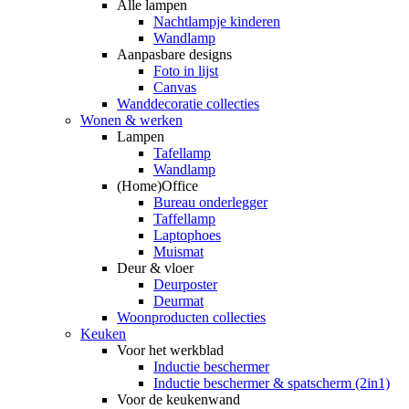
Alle lampen
Nachtlampje kinderen
Wandlamp
Aanpasbare designs
Foto in lijst
Canvas
Wanddecoratie collecties
Wonen & werken
Lampen
Tafellamp
Wandlamp
(Home)Office
Bureau onderlegger
Taffellamp
Laptophoes
Muismat
Deur & vloer
Deurposter
Deurmat
Woonproducten collecties
Keuken
Voor het werkblad
Inductie beschermer
Inductie beschermer & spatscherm (2in1)
Voor de keukenwand