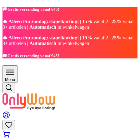
🚚 Gratis verzending vanaf €45!
🔥 Alleen t/m zondag: stapelkorting!
|
15%
vanaf 2 |
25%
vanaf
3+ artikelen |
Automatisch
in winkelwagen!
🔥 Alleen t/m zondag: stapelkorting!
|
15%
vanaf 2 |
25%
vanaf
3+ artikelen |
Automatisch
in winkelwagen!
🚚 Gratis verzending vanaf €45!
Menu