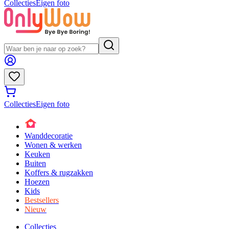
Collecties
Eigen foto
Collecties
Eigen foto
Wanddecoratie
Wonen & werken
Keuken
Buiten
Koffers & rugzakken
Hoezen
Kids
Bestsellers
Nieuw
Collecties