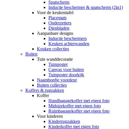
Spatscherm
Inductie beschermer & spatscherm (2in1)
Voor de keukentafel
Placemats
Onderzetters
Dienbladen
Aanpasbare designs
Inductie beschermers
Keuken achterwanden
Keuken collecties
Buiten
Tuin wanddecoratie
Tuinposter
Canvas voor buiten
Tuinposter doorkijk
Naambordje voordeur
Buiten collecties
Koffers & rugzakken
Koffer
Handbagagekoffer met eigen foto
Midsizekoffer met eigen foto
Ruimbagagekoffer met eigen foto
Voor kinderen
Kinderrugzakken
Kinderkoffer met eigen foto