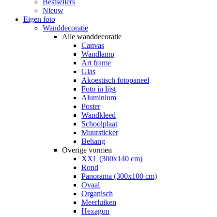
Bestsellers
Nieuw
Eigen foto
Wanddecoratie
Alle wanddecoratie
Canvas
Wandlamp
Art frame
Glas
Akoestisch fotopaneel
Foto in lijst
Aluminium
Poster
Wandkleed
Schoolplaat
Muursticker
Behang
Overige vormen
XXL (300x140 cm)
Rond
Panorama (300x100 cm)
Ovaal
Organisch
Meerluiken
Hexagon