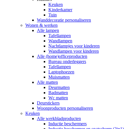
Keuken
Kinderkamer
Tuin
Wanddecoratie personaliseren
Wonen & werken
Alle lampen
Tafellampen
Wandlampen
Nachtlampjes voor kinderen
Wandlampen voor kinderen
Alle (home)officeproducten
Bureau onderleggers
Tafellampen
Laptophoezen
Muismatten
Alle matten
Deurmatten
Badmatten
Wc matten
Deurstickers
Woonproducten personaliseren
Keuken
Alle werkbladproducten
Inductie beschermers
Inductie beschermer en spatscherm (2in1)