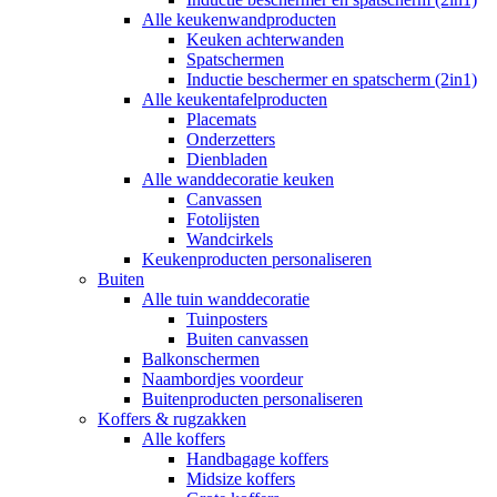
Alle keukenwandproducten
Keuken achterwanden
Spatschermen
Inductie beschermer en spatscherm (2in1)
Alle keukentafelproducten
Placemats
Onderzetters
Dienbladen
Alle wanddecoratie keuken
Canvassen
Fotolijsten
Wandcirkels
Keukenproducten personaliseren
Buiten
Alle tuin wanddecoratie
Tuinposters
Buiten canvassen
Balkonschermen
Naambordjes voordeur
Buitenproducten personaliseren
Koffers & rugzakken
Alle koffers
Handbagage koffers
Midsize koffers