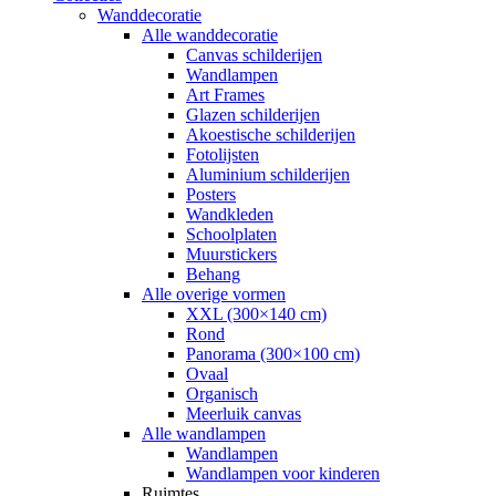
Wanddecoratie
Alle wanddecoratie
Canvas schilderijen
Wandlampen
Art Frames
Glazen schilderijen
Akoestische schilderijen
Fotolijsten
Aluminium schilderijen
Posters
Wandkleden
Schoolplaten
Muurstickers
Behang
Alle overige vormen
XXL (300×140 cm)
Rond
Panorama (300×100 cm)
Ovaal
Organisch
Meerluik canvas
Alle wandlampen
Wandlampen
Wandlampen voor kinderen
Ruimtes