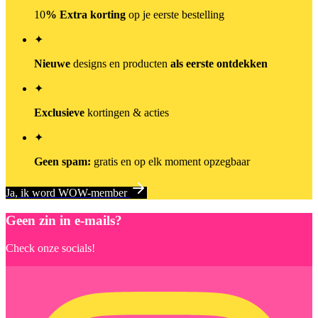
10
% Extra korting
op je eerste bestelling
✦
Nieuwe
designs en producten
als eerste ontdekken
✦
Exclusieve
kortingen & acties
✦
Geen spam:
gratis en op elk moment opzegbaar
Ja, ik word WOW-member
Geen zin in e-mails?
Check onze socials!