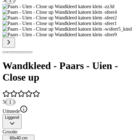
5
(
)
1
Wandkleed - Paars - Uien -
Close up
5
(
)
1
Uitsnede
Liggend
Grootte
60x40 cm