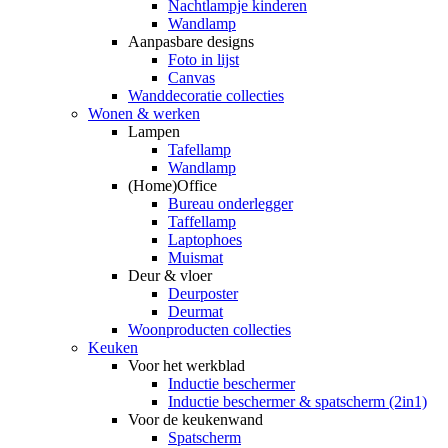
Nachtlampje kinderen
Wandlamp
Aanpasbare designs
Foto in lijst
Canvas
Wanddecoratie collecties
Wonen & werken
Lampen
Tafellamp
Wandlamp
(Home)Office
Bureau onderlegger
Taffellamp
Laptophoes
Muismat
Deur & vloer
Deurposter
Deurmat
Woonproducten collecties
Keuken
Voor het werkblad
Inductie beschermer
Inductie beschermer & spatscherm (2in1)
Voor de keukenwand
Spatscherm