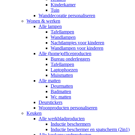
Kinderkamer
Tuin
Wanddecoratie personaliseren
Wonen & werken
Alle lampen
Tafellampen
Wandlampen
Nachtlampjes voor kinderen
Wandlampen voor kinderen
Alle (home)officeproducten
Bureau onderleggers
Tafellampen
Laptophoezen
Muismatten
Alle matten
Deurmatten
Badmatten
Wc matten
Deurstickers
Woonproducten personaliseren
Keuken
Alle werkbladproducten
Inductie beschermers
Inductie beschermer en spatscherm (2in1)
Alle keukenwandproducten