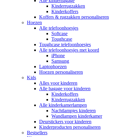
Alle kinderbagage
Kinderrugzakken
Kinderkoffers
Koffers & rugzakken personaliseren
Hoezen
Alle telefoonhoesjes
Softcase
Toughcase
Toughcase telefoonhoesjes
Alle telefoonhoesjes met koord
iPhone
Samsung
Laptophoezen
Hoezen personaliseren
Kids
Alles voor kinderen
Alle bagage voor kinderen
Kinderkoffers
Kinderrugzakken
Alle kinderkamerlampen
Nachtlampjes kinderen
Wandlampen kinderkamer
Deurstickers voor kinderen
Kinderproducten personaliseren
Bestsellers