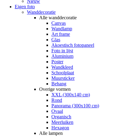
Nieuw
Eigen foto
Wanddecoratie
Alle wanddecoratie
Canvas
Wandlamp
Art frame
Glas
Akoestisch fotopaneel
Foto in lijst
Aluminium
Poster
Wandkleed
Schoolplaat
Muursticker
Behang
Overige vormen
XXL (300x140 cm)
Rond
Panorama (300x100 cm)
Ovaal
Organisch
Meerluiken
Hexagon
Alle lampen