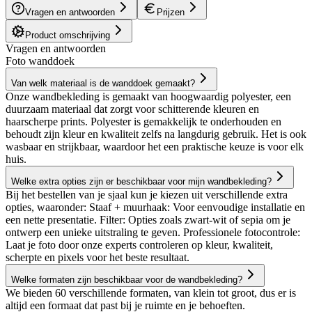
Vragen en antwoorden
Prijzen
Product omschrijving
Vragen en antwoorden
Foto wanddoek
Van welk materiaal is de wanddoek gemaakt?
Onze wandbekleding is gemaakt van hoogwaardig polyester, een
duurzaam materiaal dat zorgt voor schitterende kleuren en
haarscherpe prints. Polyester is gemakkelijk te onderhouden en
behoudt zijn kleur en kwaliteit zelfs na langdurig gebruik. Het is ook
wasbaar en strijkbaar, waardoor het een praktische keuze is voor elk
huis.
Welke extra opties zijn er beschikbaar voor mijn wandbekleding?
Bij het bestellen van je sjaal kun je kiezen uit verschillende extra
opties, waaronder: Staaf + muurhaak: Voor eenvoudige installatie en
een nette presentatie. Filter: Opties zoals zwart-wit of sepia om je
ontwerp een unieke uitstraling te geven. Professionele fotocontrole:
Laat je foto door onze experts controleren op kleur, kwaliteit,
scherpte en pixels voor het beste resultaat.
Welke formaten zijn beschikbaar voor de wandbekleding?
We bieden 60 verschillende formaten, van klein tot groot, dus er is
altijd een formaat dat past bij je ruimte en je behoeften.