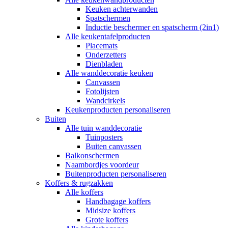
Keuken achterwanden
Spatschermen
Inductie beschermer en spatscherm (2in1)
Alle keukentafelproducten
Placemats
Onderzetters
Dienbladen
Alle wanddecoratie keuken
Canvassen
Fotolijsten
Wandcirkels
Keukenproducten personaliseren
Buiten
Alle tuin wanddecoratie
Tuinposters
Buiten canvassen
Balkonschermen
Naambordjes voordeur
Buitenproducten personaliseren
Koffers & rugzakken
Alle koffers
Handbagage koffers
Midsize koffers
Grote koffers