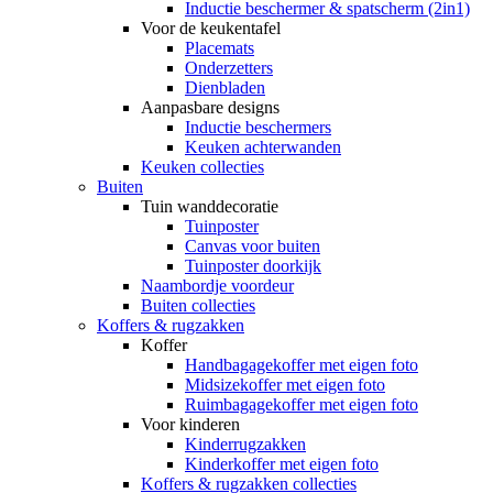
Inductie beschermer & spatscherm (2in1)
Voor de keukentafel
Placemats
Onderzetters
Dienbladen
Aanpasbare designs
Inductie beschermers
Keuken achterwanden
Keuken collecties
Buiten
Tuin wanddecoratie
Tuinposter
Canvas voor buiten
Tuinposter doorkijk
Naambordje voordeur
Buiten collecties
Koffers & rugzakken
Koffer
Handbagagekoffer met eigen foto
Midsizekoffer met eigen foto
Ruimbagagekoffer met eigen foto
Voor kinderen
Kinderrugzakken
Kinderkoffer met eigen foto
Koffers & rugzakken collecties