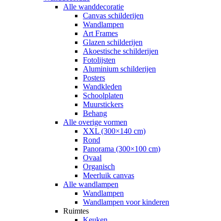
Alle wanddecoratie
Canvas schilderijen
Wandlampen
Art Frames
Glazen schilderijen
Akoestische schilderijen
Fotolijsten
Aluminium schilderijen
Posters
Wandkleden
Schoolplaten
Muurstickers
Behang
Alle overige vormen
XXL (300×140 cm)
Rond
Panorama (300×100 cm)
Ovaal
Organisch
Meerluik canvas
Alle wandlampen
Wandlampen
Wandlampen voor kinderen
Ruimtes
Keuken