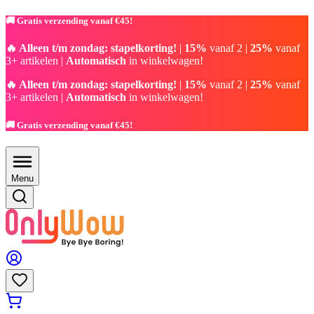
🚚 Gratis verzending vanaf €45!
🔥 Alleen t/m zondag: stapelkorting!
|
15%
vanaf 2 |
25%
vanaf
3+ artikelen |
Automatisch
in winkelwagen!
🔥 Alleen t/m zondag: stapelkorting!
|
15%
vanaf 2 |
25%
vanaf
3+ artikelen |
Automatisch
in winkelwagen!
🚚 Gratis verzending vanaf €45!
Menu