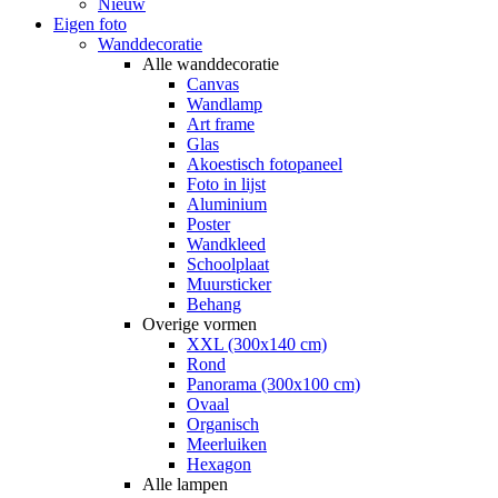
Nieuw
Eigen foto
Wanddecoratie
Alle wanddecoratie
Canvas
Wandlamp
Art frame
Glas
Akoestisch fotopaneel
Foto in lijst
Aluminium
Poster
Wandkleed
Schoolplaat
Muursticker
Behang
Overige vormen
XXL (300x140 cm)
Rond
Panorama (300x100 cm)
Ovaal
Organisch
Meerluiken
Hexagon
Alle lampen