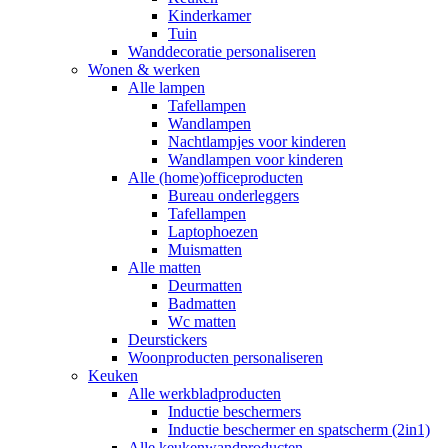
Kinderkamer
Tuin
Wanddecoratie personaliseren
Wonen & werken
Alle lampen
Tafellampen
Wandlampen
Nachtlampjes voor kinderen
Wandlampen voor kinderen
Alle (home)officeproducten
Bureau onderleggers
Tafellampen
Laptophoezen
Muismatten
Alle matten
Deurmatten
Badmatten
Wc matten
Deurstickers
Woonproducten personaliseren
Keuken
Alle werkbladproducten
Inductie beschermers
Inductie beschermer en spatscherm (2in1)
Alle keukenwandproducten