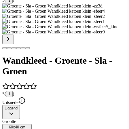
5
(
)
1
Wandkleed - Groente - Sla -
Groen
5
(
)
1
Uitsnede
Liggend
Grootte
60x40 cm