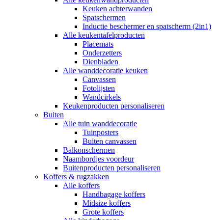
Keuken achterwanden
Spatschermen
Inductie beschermer en spatscherm (2in1)
Alle keukentafelproducten
Placemats
Onderzetters
Dienbladen
Alle wanddecoratie keuken
Canvassen
Fotolijsten
Wandcirkels
Keukenproducten personaliseren
Buiten
Alle tuin wanddecoratie
Tuinposters
Buiten canvassen
Balkonschermen
Naambordjes voordeur
Buitenproducten personaliseren
Koffers & rugzakken
Alle koffers
Handbagage koffers
Midsize koffers
Grote koffers