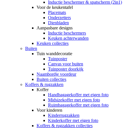
Inductie beschermer & spatscherm (2in1)
Voor de keukentafel
Placemats
Onderzetters
Dienbladen
Aanpasbare designs
Inductie beschermers
Keuken achterwanden
Keuken collecties
Buiten
Tuin wanddecoratie
Tuinposter
Canvas voor buiten
Tuinposter doorkijk
Naambordje voordeur
Buiten collecties
Koffers & rugzakken
Koffer
Handbagagekoffer met eigen foto
Midsizekoffer met eigen foto
Ruimbagagekoffer met eigen foto
Voor kinderen
Kinderrugzakken
Kinderkoffer met eigen foto
Koffers & rugzakken collecties