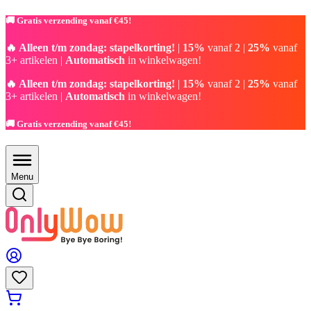
🚚 Gratis verzending vanaf €45!
🔥 Alleen t/m zondag: stapelkorting!
|
15%
vanaf 2 |
25%
vanaf
3+ artikelen |
Automatisch
in winkelwagen!
🔥 Alleen t/m zondag: stapelkorting!
|
15%
vanaf 2 |
25%
vanaf
3+ artikelen |
Automatisch
in winkelwagen!
🚚 Gratis verzending vanaf €45!
Menu