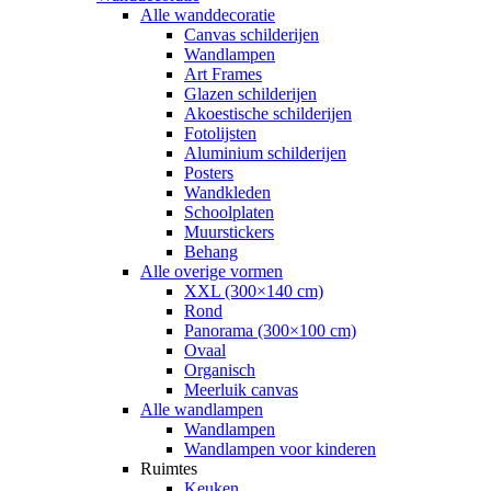
Alle wanddecoratie
Canvas schilderijen
Wandlampen
Art Frames
Glazen schilderijen
Akoestische schilderijen
Fotolijsten
Aluminium schilderijen
Posters
Wandkleden
Schoolplaten
Muurstickers
Behang
Alle overige vormen
XXL (300×140 cm)
Rond
Panorama (300×100 cm)
Ovaal
Organisch
Meerluik canvas
Alle wandlampen
Wandlampen
Wandlampen voor kinderen
Ruimtes
Keuken