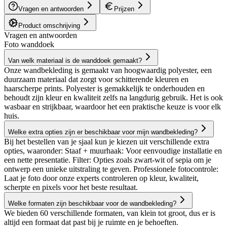
Vragen en antwoorden
Prijzen
Product omschrijving
Vragen en antwoorden
Foto wanddoek
Van welk materiaal is de wanddoek gemaakt?
Onze wandbekleding is gemaakt van hoogwaardig polyester, een
duurzaam materiaal dat zorgt voor schitterende kleuren en
haarscherpe prints. Polyester is gemakkelijk te onderhouden en
behoudt zijn kleur en kwaliteit zelfs na langdurig gebruik. Het is ook
wasbaar en strijkbaar, waardoor het een praktische keuze is voor elk
huis.
Welke extra opties zijn er beschikbaar voor mijn wandbekleding?
Bij het bestellen van je sjaal kun je kiezen uit verschillende extra
opties, waaronder: Staaf + muurhaak: Voor eenvoudige installatie en
een nette presentatie. Filter: Opties zoals zwart-wit of sepia om je
ontwerp een unieke uitstraling te geven. Professionele fotocontrole:
Laat je foto door onze experts controleren op kleur, kwaliteit,
scherpte en pixels voor het beste resultaat.
Welke formaten zijn beschikbaar voor de wandbekleding?
We bieden 60 verschillende formaten, van klein tot groot, dus er is
altijd een formaat dat past bij je ruimte en je behoeften.