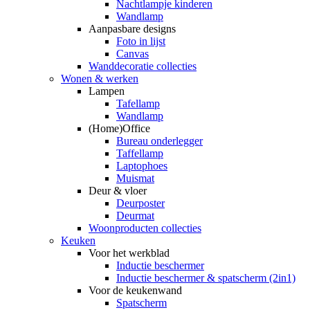
Nachtlampje kinderen
Wandlamp
Aanpasbare designs
Foto in lijst
Canvas
Wanddecoratie collecties
Wonen & werken
Lampen
Tafellamp
Wandlamp
(Home)Office
Bureau onderlegger
Taffellamp
Laptophoes
Muismat
Deur & vloer
Deurposter
Deurmat
Woonproducten collecties
Keuken
Voor het werkblad
Inductie beschermer
Inductie beschermer & spatscherm (2in1)
Voor de keukenwand
Spatscherm