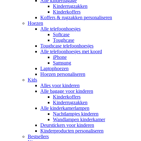
Alle kinderbagage
Kinderrugzakken
Kinderkoffers
Koffers & rugzakken personaliseren
Hoezen
Alle telefoonhoesjes
Softcase
Toughcase
Toughcase telefoonhoesjes
Alle telefoonhoesjes met koord
iPhone
Samsung
Laptophoezen
Hoezen personaliseren
Kids
Alles voor kinderen
Alle bagage voor kinderen
Kinderkoffers
Kinderrugzakken
Alle kinderkamerlampen
Nachtlampjes kinderen
Wandlampen kinderkamer
Deurstickers voor kinderen
Kinderproducten personaliseren
Bestsellers