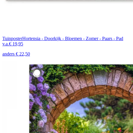
Tuinposter
Hortensia - Doorkijk - Bloemen - Zomer - Paars - Pad
v.a.
€ 19,95
anders
€ 22,50