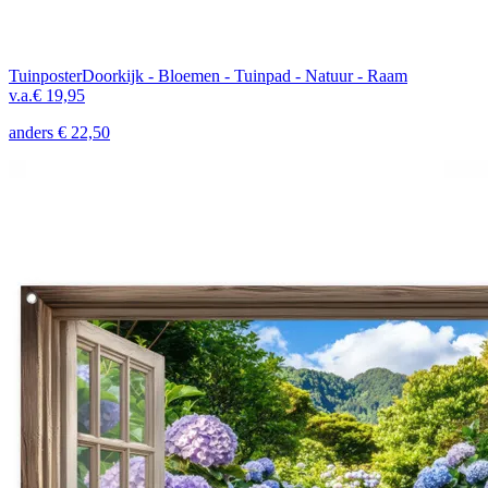
Tuinposter
Doorkijk - Bloemen - Tuinpad - Natuur - Raam
v.a.
€ 19,95
anders
€ 22,50