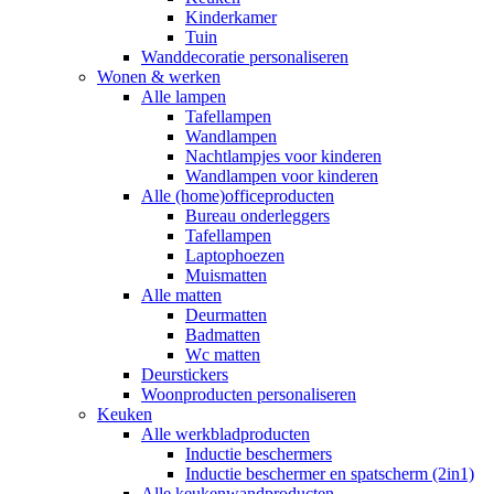
Kinderkamer
Tuin
Wanddecoratie personaliseren
Wonen & werken
Alle lampen
Tafellampen
Wandlampen
Nachtlampjes voor kinderen
Wandlampen voor kinderen
Alle (home)officeproducten
Bureau onderleggers
Tafellampen
Laptophoezen
Muismatten
Alle matten
Deurmatten
Badmatten
Wc matten
Deurstickers
Woonproducten personaliseren
Keuken
Alle werkbladproducten
Inductie beschermers
Inductie beschermer en spatscherm (2in1)
Alle keukenwandproducten