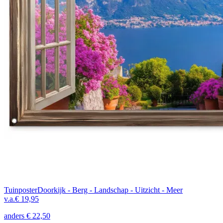
Tuinposter
Doorkijk - Berg - Landschap - Uitzicht - Meer
v.a.
€ 19,95
anders
€ 22,50