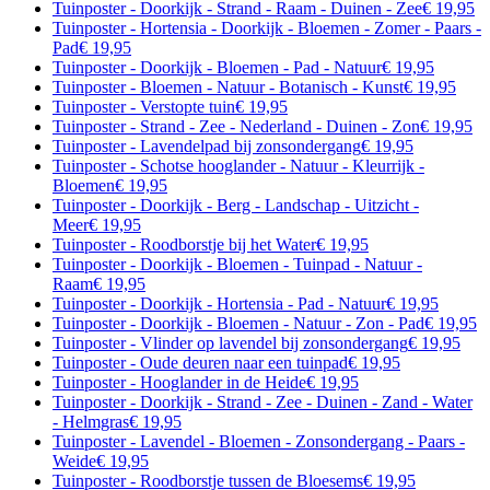
Tuinposter - Doorkijk - Strand - Raam - Duinen - Zee
€ 19,95
Tuinposter - Hortensia - Doorkijk - Bloemen - Zomer - Paars -
Pad
€ 19,95
Tuinposter - Doorkijk - Bloemen - Pad - Natuur
€ 19,95
Tuinposter - Bloemen - Natuur - Botanisch - Kunst
€ 19,95
Tuinposter - Verstopte tuin
€ 19,95
Tuinposter - Strand - Zee - Nederland - Duinen - Zon
€ 19,95
Tuinposter - Lavendelpad bij zonsondergang
€ 19,95
Tuinposter - Schotse hooglander - Natuur - Kleurrijk -
Bloemen
€ 19,95
Tuinposter - Doorkijk - Berg - Landschap - Uitzicht -
Meer
€ 19,95
Tuinposter - Roodborstje bij het Water
€ 19,95
Tuinposter - Doorkijk - Bloemen - Tuinpad - Natuur -
Raam
€ 19,95
Tuinposter - Doorkijk - Hortensia - Pad - Natuur
€ 19,95
Tuinposter - Doorkijk - Bloemen - Natuur - Zon - Pad
€ 19,95
Tuinposter - Vlinder op lavendel bij zonsondergang
€ 19,95
Tuinposter - Oude deuren naar een tuinpad
€ 19,95
Tuinposter - Hooglander in de Heide
€ 19,95
Tuinposter - Doorkijk - Strand - Zee - Duinen - Zand - Water
- Helmgras
€ 19,95
Tuinposter - Lavendel - Bloemen - Zonsondergang - Paars -
Weide
€ 19,95
Tuinposter - Roodborstje tussen de Bloesems
€ 19,95