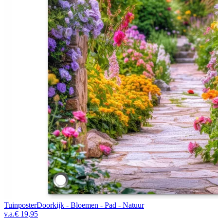
Tuinposter
Doorkijk - Bloemen - Pad - Natuur
v.a.
€ 19,95