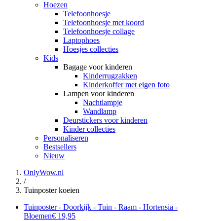
Hoezen
Telefoonhoesje
Telefoonhoesje met koord
Telefoonhoesje collage
Laptophoes
Hoesjes collecties
Kids
Bagage voor kinderen
Kinderrugzakken
Kinderkoffer met eigen foto
Lampen voor kinderen
Nachtlampje
Wandlamp
Deurstickers voor kinderen
Kinder collecties
Personaliseren
Bestsellers
Nieuw
OnlyWow.nl
/
Tuinposter koeien
Tuinposter - Doorkijk - Tuin - Raam - Hortensia -
Bloemen
€ 19,95