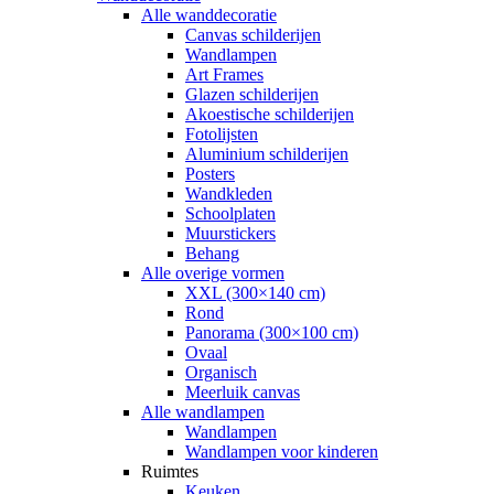
Alle wanddecoratie
Canvas schilderijen
Wandlampen
Art Frames
Glazen schilderijen
Akoestische schilderijen
Fotolijsten
Aluminium schilderijen
Posters
Wandkleden
Schoolplaten
Muurstickers
Behang
Alle overige vormen
XXL (300×140 cm)
Rond
Panorama (300×100 cm)
Ovaal
Organisch
Meerluik canvas
Alle wandlampen
Wandlampen
Wandlampen voor kinderen
Ruimtes
Keuken