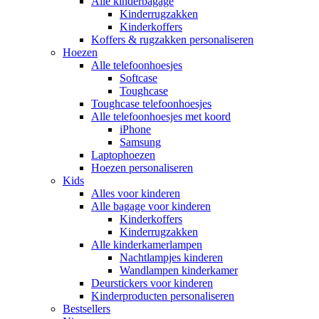
Alle kinderbagage
Kinderrugzakken
Kinderkoffers
Koffers & rugzakken personaliseren
Hoezen
Alle telefoonhoesjes
Softcase
Toughcase
Toughcase telefoonhoesjes
Alle telefoonhoesjes met koord
iPhone
Samsung
Laptophoezen
Hoezen personaliseren
Kids
Alles voor kinderen
Alle bagage voor kinderen
Kinderkoffers
Kinderrugzakken
Alle kinderkamerlampen
Nachtlampjes kinderen
Wandlampen kinderkamer
Deurstickers voor kinderen
Kinderproducten personaliseren
Bestsellers