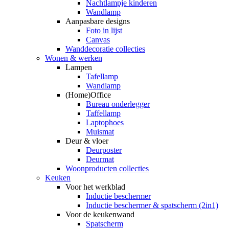
Nachtlampje kinderen
Wandlamp
Aanpasbare designs
Foto in lijst
Canvas
Wanddecoratie collecties
Wonen & werken
Lampen
Tafellamp
Wandlamp
(Home)Office
Bureau onderlegger
Taffellamp
Laptophoes
Muismat
Deur & vloer
Deurposter
Deurmat
Woonproducten collecties
Keuken
Voor het werkblad
Inductie beschermer
Inductie beschermer & spatscherm (2in1)
Voor de keukenwand
Spatscherm