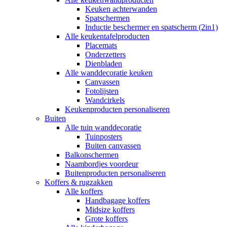
Keuken achterwanden
Spatschermen
Inductie beschermer en spatscherm (2in1)
Alle keukentafelproducten
Placemats
Onderzetters
Dienbladen
Alle wanddecoratie keuken
Canvassen
Fotolijsten
Wandcirkels
Keukenproducten personaliseren
Buiten
Alle tuin wanddecoratie
Tuinposters
Buiten canvassen
Balkonschermen
Naambordjes voordeur
Buitenproducten personaliseren
Koffers & rugzakken
Alle koffers
Handbagage koffers
Midsize koffers
Grote koffers