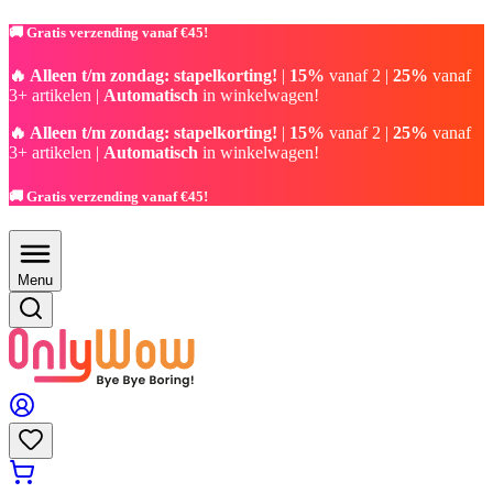
🚚 Gratis verzending vanaf €45!
🔥 Alleen t/m zondag: stapelkorting!
|
15%
vanaf 2 |
25%
vanaf
3+ artikelen |
Automatisch
in winkelwagen!
🔥 Alleen t/m zondag: stapelkorting!
|
15%
vanaf 2 |
25%
vanaf
3+ artikelen |
Automatisch
in winkelwagen!
🚚 Gratis verzending vanaf €45!
Menu