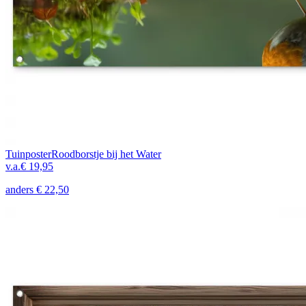
Tuinposter
Roodborstje bij het Water
v.a.
€ 19,95
anders
€ 22,50