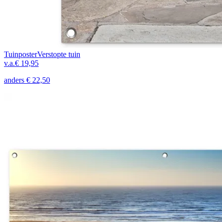
Tuinposter
Verstopte tuin
v.a.
€ 19,95
anders
€ 22,50