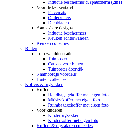
Inductie beschermer & spatscherm (2in1)
Voor de keukentafel
Placemats
Onderzetters
Dienbladen
Aanpasbare designs
Inductie beschermers
Keuken achterwanden
Keuken collecties
Buiten
Tuin wanddecoratie
Tuinposter
Canvas voor buiten
Tuinposter doorkijk
Naambordje voordeur
Buiten collecties
Koffers & rugzakken
Koffer
Handbagagekoffer met eigen foto
Midsizekoffer met eigen foto
Ruimbagagekoffer met eigen foto
Voor kinderen
Kinderrugzakken
Kinderkoffer met eigen foto
Koffers & rugzakken collecties