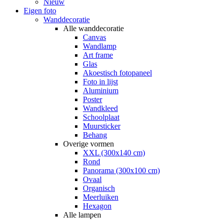
Nieuw
Eigen foto
Wanddecoratie
Alle wanddecoratie
Canvas
Wandlamp
Art frame
Glas
Akoestisch fotopaneel
Foto in lijst
Aluminium
Poster
Wandkleed
Schoolplaat
Muursticker
Behang
Overige vormen
XXL (300x140 cm)
Rond
Panorama (300x100 cm)
Ovaal
Organisch
Meerluiken
Hexagon
Alle lampen