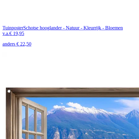
Tuinposter
Schotse hooglander - Natuur - Kleurrijk - Bloemen
v.a.
€ 19,95
anders
€ 22,50