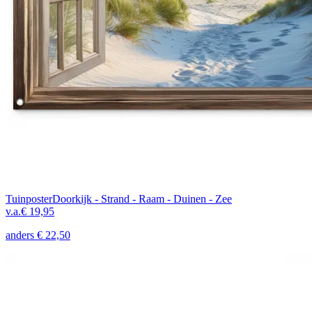
Tuinposter
Doorkijk - Strand - Raam - Duinen - Zee
v.a.
€ 19,95
anders
€ 22,50