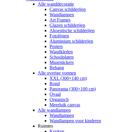
Alle wanddecoratie
Canvas schilderijen
Wandlampen
Art Frames
Glazen schilderijen
Akoestische schilderijen
Fotolijsten
Aluminium schilderijen
Posters
Wandkleden
Schoolplaten
Muurstickers
Behang
Alle overige vormen
XXL (300×140 cm)
Rond
Panorama (300×100 cm)
Ovaal
Organisch
Meerluik canvas
Alle wandlampen
Wandlampen
Wandlampen voor kinderen
Ruimtes
Keuken