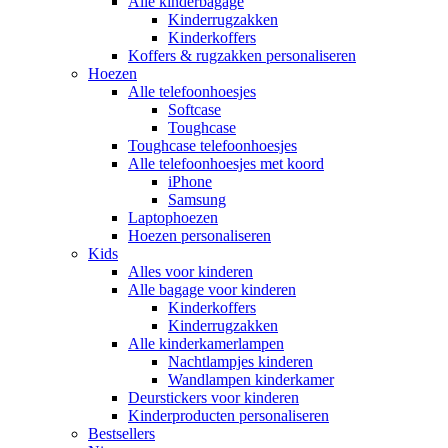
Alle kinderbagage
Kinderrugzakken
Kinderkoffers
Koffers & rugzakken personaliseren
Hoezen
Alle telefoonhoesjes
Softcase
Toughcase
Toughcase telefoonhoesjes
Alle telefoonhoesjes met koord
iPhone
Samsung
Laptophoezen
Hoezen personaliseren
Kids
Alles voor kinderen
Alle bagage voor kinderen
Kinderkoffers
Kinderrugzakken
Alle kinderkamerlampen
Nachtlampjes kinderen
Wandlampen kinderkamer
Deurstickers voor kinderen
Kinderproducten personaliseren
Bestsellers