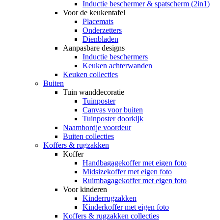
Inductie beschermer & spatscherm (2in1)
Voor de keukentafel
Placemats
Onderzetters
Dienbladen
Aanpasbare designs
Inductie beschermers
Keuken achterwanden
Keuken collecties
Buiten
Tuin wanddecoratie
Tuinposter
Canvas voor buiten
Tuinposter doorkijk
Naambordje voordeur
Buiten collecties
Koffers & rugzakken
Koffer
Handbagagekoffer met eigen foto
Midsizekoffer met eigen foto
Ruimbagagekoffer met eigen foto
Voor kinderen
Kinderrugzakken
Kinderkoffer met eigen foto
Koffers & rugzakken collecties