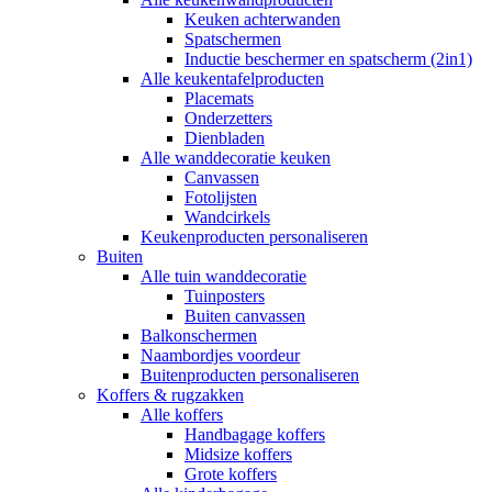
Keuken achterwanden
Spatschermen
Inductie beschermer en spatscherm (2in1)
Alle keukentafelproducten
Placemats
Onderzetters
Dienbladen
Alle wanddecoratie keuken
Canvassen
Fotolijsten
Wandcirkels
Keukenproducten personaliseren
Buiten
Alle tuin wanddecoratie
Tuinposters
Buiten canvassen
Balkonschermen
Naambordjes voordeur
Buitenproducten personaliseren
Koffers & rugzakken
Alle koffers
Handbagage koffers
Midsize koffers
Grote koffers