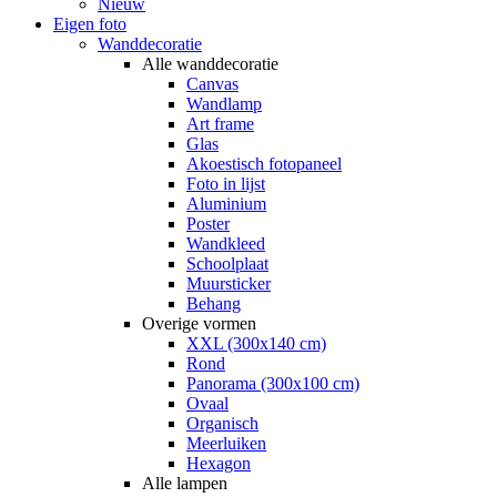
Nieuw
Eigen foto
Wanddecoratie
Alle wanddecoratie
Canvas
Wandlamp
Art frame
Glas
Akoestisch fotopaneel
Foto in lijst
Aluminium
Poster
Wandkleed
Schoolplaat
Muursticker
Behang
Overige vormen
XXL (300x140 cm)
Rond
Panorama (300x100 cm)
Ovaal
Organisch
Meerluiken
Hexagon
Alle lampen