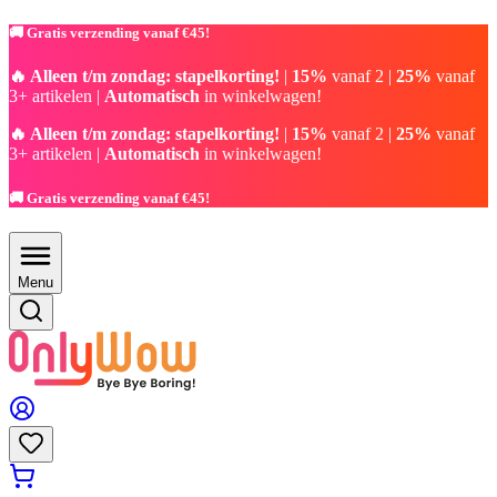
🚚 Gratis verzending vanaf €45!
🔥 Alleen t/m zondag: stapelkorting!
|
15%
vanaf 2 |
25%
vanaf
3+ artikelen |
Automatisch
in winkelwagen!
🔥 Alleen t/m zondag: stapelkorting!
|
15%
vanaf 2 |
25%
vanaf
3+ artikelen |
Automatisch
in winkelwagen!
🚚 Gratis verzending vanaf €45!
Menu