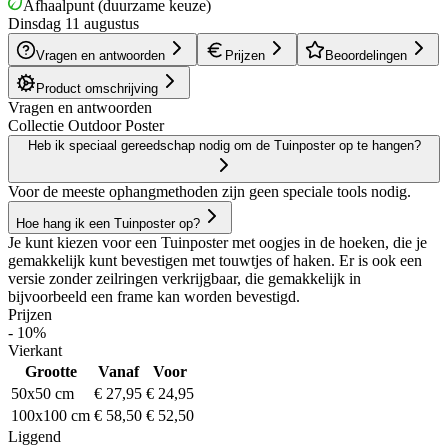
Afhaalpunt (duurzame keuze)
Dinsdag 11 augustus
Vragen en antwoorden
Prijzen
Beoordelingen
Product omschrijving
Vragen en antwoorden
Collectie Outdoor Poster
Heb ik speciaal gereedschap nodig om de Tuinposter op te hangen?
Voor de meeste ophangmethoden zijn geen speciale tools nodig.
Hoe hang ik een Tuinposter op?
Je kunt kiezen voor een Tuinposter met oogjes in de hoeken, die je
gemakkelijk kunt bevestigen met touwtjes of haken. Er is ook een
versie zonder zeilringen verkrijgbaar, die gemakkelijk in
bijvoorbeeld een frame kan worden bevestigd.
Prijzen
- 10%
Vierkant
Grootte
Vanaf
Voor
50x50 cm
€ 27,95
€ 24,95
100x100 cm
€ 58,50
€ 52,50
Liggend