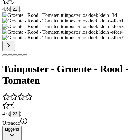
4.6
(
)
22
Tuinposter - Groente - Rood -
Tomaten
4.6
(
)
22
Uitsnede
Liggend