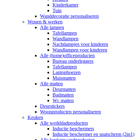
Kinderkamer
Tuin
Wanddecoratie personaliseren
Wonen & werken
Alle lampen
Tafellampen
Wandlampen
Nachtlampjes voor kinderen
Wandlampen voor kinderen
Alle (home)officeproducten
Bureau onderleggers
Tafellampen
Laptophoezen
Muismatten
Alle matten
Deurmatten
Badmatten
Wc matten
Deurstickers
Woonproducten personaliseren
Keuken
Alle werkbladproducten
Inductie beschermers
Inductie beschermer en spatscherm (2in1)
Alle keukenwandproducten