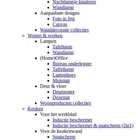
Nachtlampje kinderen
Wandlamp
Aanpasbare designs
Foto in lijst
Canvas
Wanddecoratie collecties
Wonen & werken
Lampen
Tafellamp
Wandlamp
(Home)Office
Bureau onderlegger
Taffellamp
Laptophoes
Muismat
Deur & vloer
Deurposter
Deurmat
Woonproducten collecties
Keuken
Voor het werkblad
Inductie beschermer
Inductie beschermer & spatscherm (2in1)
Voor de keukenwand
Spatscherm