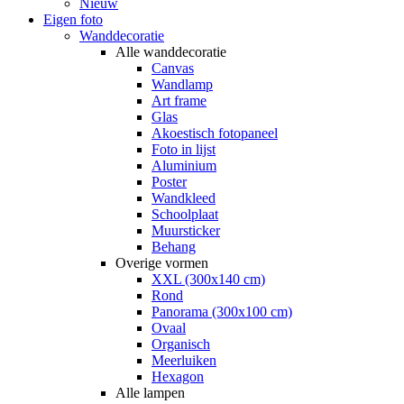
Nieuw
Eigen foto
Wanddecoratie
Alle wanddecoratie
Canvas
Wandlamp
Art frame
Glas
Akoestisch fotopaneel
Foto in lijst
Aluminium
Poster
Wandkleed
Schoolplaat
Muursticker
Behang
Overige vormen
XXL (300x140 cm)
Rond
Panorama (300x100 cm)
Ovaal
Organisch
Meerluiken
Hexagon
Alle lampen