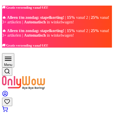
🚚 Gratis verzending vanaf €45!
🔥 Alleen t/m zondag: stapelkorting!
|
15%
vanaf 2 |
25%
vanaf
3+ artikelen |
Automatisch
in winkelwagen!
🔥 Alleen t/m zondag: stapelkorting!
|
15%
vanaf 2 |
25%
vanaf
3+ artikelen |
Automatisch
in winkelwagen!
🚚 Gratis verzending vanaf €45!
Menu