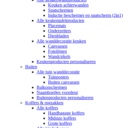
Keuken achterwanden
Spatschermen
Inductie beschermer en spatscherm (2in1)
Alle keukentafelproducten
Placemats
Onderzetters
Dienbladen
Alle wanddecoratie keuken
Canvassen
Fotolijsten
Wandcirkels
Keukenproducten personaliseren
Buiten
Alle tuin wanddecoratie
Tuinposters
Buiten canvassen
Balkonschermen
Naambordjes voordeur
Buitenproducten personaliseren
Koffers & rugzakken
Alle koffers
Handbagage koffers
Midsize koffers
Grote koffers