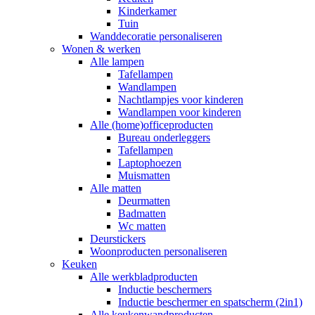
Kinderkamer
Tuin
Wanddecoratie personaliseren
Wonen & werken
Alle lampen
Tafellampen
Wandlampen
Nachtlampjes voor kinderen
Wandlampen voor kinderen
Alle (home)officeproducten
Bureau onderleggers
Tafellampen
Laptophoezen
Muismatten
Alle matten
Deurmatten
Badmatten
Wc matten
Deurstickers
Woonproducten personaliseren
Keuken
Alle werkbladproducten
Inductie beschermers
Inductie beschermer en spatscherm (2in1)
Alle keukenwandproducten