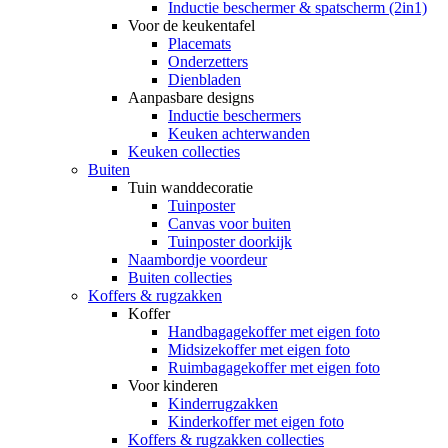
Inductie beschermer & spatscherm (2in1)
Voor de keukentafel
Placemats
Onderzetters
Dienbladen
Aanpasbare designs
Inductie beschermers
Keuken achterwanden
Keuken collecties
Buiten
Tuin wanddecoratie
Tuinposter
Canvas voor buiten
Tuinposter doorkijk
Naambordje voordeur
Buiten collecties
Koffers & rugzakken
Koffer
Handbagagekoffer met eigen foto
Midsizekoffer met eigen foto
Ruimbagagekoffer met eigen foto
Voor kinderen
Kinderrugzakken
Kinderkoffer met eigen foto
Koffers & rugzakken collecties