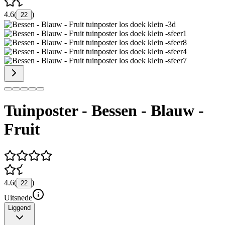
4.6
(
)
22
Tuinposter - Bessen - Blauw -
Fruit
4.6
(
)
22
Uitsnede
Liggend