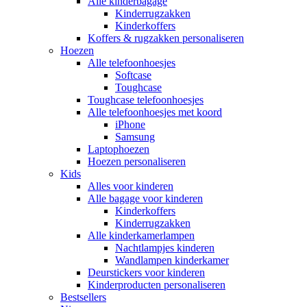
Alle kinderbagage
Kinderrugzakken
Kinderkoffers
Koffers & rugzakken personaliseren
Hoezen
Alle telefoonhoesjes
Softcase
Toughcase
Toughcase telefoonhoesjes
Alle telefoonhoesjes met koord
iPhone
Samsung
Laptophoezen
Hoezen personaliseren
Kids
Alles voor kinderen
Alle bagage voor kinderen
Kinderkoffers
Kinderrugzakken
Alle kinderkamerlampen
Nachtlampjes kinderen
Wandlampen kinderkamer
Deurstickers voor kinderen
Kinderproducten personaliseren
Bestsellers