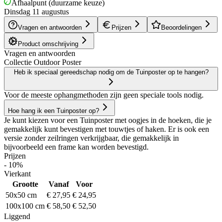
Afhaalpunt (duurzame keuze)
Dinsdag 11 augustus
Vragen en antwoorden
Prijzen
Beoordelingen
Product omschrijving
Vragen en antwoorden
Collectie Outdoor Poster
Heb ik speciaal gereedschap nodig om de Tuinposter op te hangen?
Voor de meeste ophangmethoden zijn geen speciale tools nodig.
Hoe hang ik een Tuinposter op?
Je kunt kiezen voor een Tuinposter met oogjes in de hoeken, die je
gemakkelijk kunt bevestigen met touwtjes of haken. Er is ook een
versie zonder zeilringen verkrijgbaar, die gemakkelijk in
bijvoorbeeld een frame kan worden bevestigd.
Prijzen
- 10%
Vierkant
Grootte
Vanaf
Voor
50x50 cm
€ 27,95
€ 24,95
100x100 cm
€ 58,50
€ 52,50
Liggend