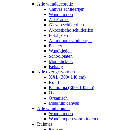
Alle wanddecoratie
Canvas schilderijen
Wandlampen
Art Frames
Glazen schilderijen
Akoestische schilderijen
Fotolijsten
Aluminium schilderijen
Posters
Wandkleden
Schoolplaten
Muurstickers
Behang
Alle overige vormen
XXL (300×140 cm)
Rond
Panorama (300×100 cm)
Ovaal
Organisch
Meerluik canvas
Alle wandlampen
Wandlampen
Wandlampen voor kinderen
Ruimtes
Keuken