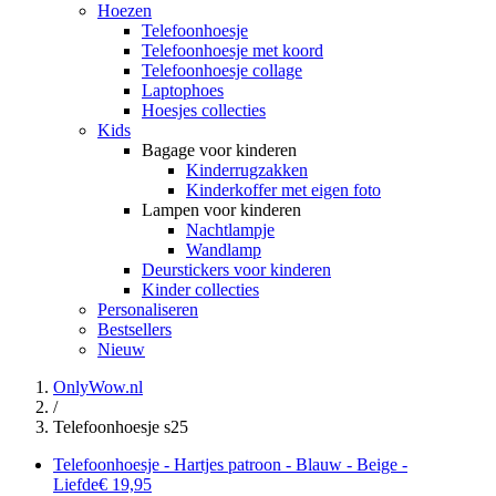
Hoezen
Telefoonhoesje
Telefoonhoesje met koord
Telefoonhoesje collage
Laptophoes
Hoesjes collecties
Kids
Bagage voor kinderen
Kinderrugzakken
Kinderkoffer met eigen foto
Lampen voor kinderen
Nachtlampje
Wandlamp
Deurstickers voor kinderen
Kinder collecties
Personaliseren
Bestsellers
Nieuw
OnlyWow.nl
/
Telefoonhoesje s25
Telefoonhoesje - Hartjes patroon - Blauw - Beige -
Liefde
€ 19,95