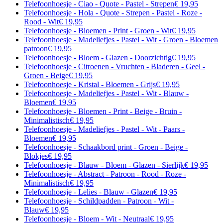
Telefoonhoesje - Ciao - Quote - Pastel - Strepen
€ 19,95
Telefoonhoesje - Hola - Quote - Strepen - Pastel - Roze -
Rood - Wit
€ 19,95
Telefoonhoesje - Bloemen - Print - Groen - Wit
€ 19,95
Telefoonhoesje - Madeliefjes - Pastel - Wit - Groen - Bloemen
patroon
€ 19,95
Telefoonhoesje - Bloem - Glazen - Doorzichtig
€ 19,95
Telefoonhoesje - Citroenen - Vruchten - Bladeren - Geel -
Groen - Beige
€ 19,95
Telefoonhoesje - Kristal - Bloemen - Grijs
€ 19,95
Telefoonhoesje - Madeliefjes - Pastel - Wit - Blauw -
Bloemen
€ 19,95
Telefoonhoesje - Bloemen - Print - Beige - Bruin -
Minimalistisch
€ 19,95
Telefoonhoesje - Madeliefjes - Pastel - Wit - Paars -
Bloemen
€ 19,95
Telefoonhoesje - Schaakbord print - Groen - Beige -
Blokjes
€ 19,95
Telefoonhoesje - Blauw - Bloem - Glazen - Sierlijk
€ 19,95
Telefoonhoesje - Abstract - Patroon - Rood - Roze -
Minimalistisch
€ 19,95
Telefoonhoesje - Lelies - Blauw - Glazen
€ 19,95
Telefoonhoesje - Schildpadden - Patroon - Wit -
Blauw
€ 19,95
Telefoonhoesje - Bloem - Wit - Neutraal
€ 19,95