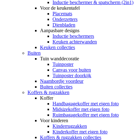
Inductie beschermer & spatscherm (2in1)
Voor de keukentafel
Placemats
Onderzetters
Dienbladen
Aanpasbare designs
Inductie beschermers
Keuken achterwanden
Keuken collecties
Buiten
Tuin wanddecoratie
Tuinposter
Canvas voor buiten
Tuinposter doorkijk
Naambordje voordeur
Buiten collecties
Koffers & rugzakken
Koffer
Handbagagekoffer met eigen foto
Midsizekoffer met eigen foto
Ruimbagagekoffer met eigen foto
Voor kinderen
Kinderrugzakken
Kinderkoffer met eigen foto
Koffers & rugzakken collecties