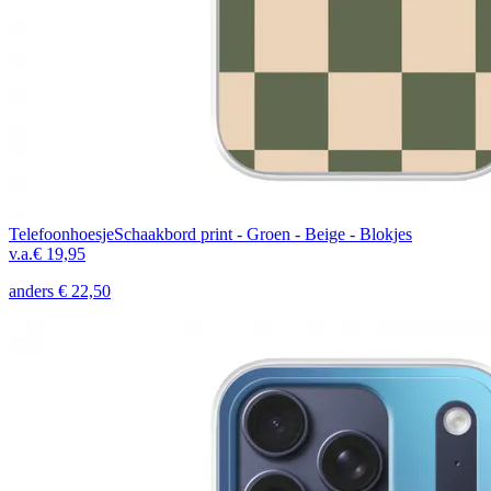
Telefoonhoesje
Schaakbord print - Groen - Beige - Blokjes
v.a.
€ 19,95
anders
€ 22,50