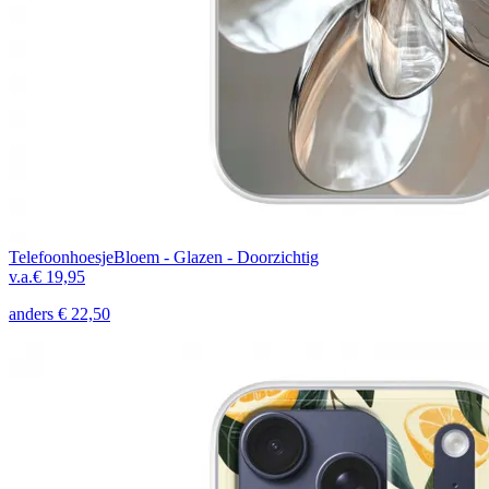
Telefoonhoesje
Bloem - Glazen - Doorzichtig
v.a.
€ 19,95
anders
€ 22,50