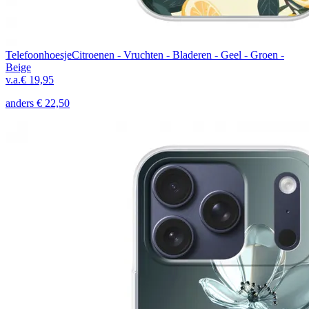
Telefoonhoesje
Citroenen - Vruchten - Bladeren - Geel - Groen -
Beige
v.a.
€ 19,95
anders
€ 22,50