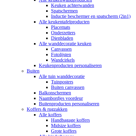
Keuken achterwanden
Spatschermen
Inductie beschermer en spatscherm (2in1)
Alle keukentafelproducten
Placemats
Onderzetters
Dienbladen
Alle wanddecoratie keuken
Canvassen
Fotolijsten
Wandcirkels
Keukenproducten personaliseren
Buiten
Alle tuin wanddecoratie
Tuinposters
Buiten canvassen
Balkonschermen
Naambordjes voordeur
Buitenproducten personaliseren
Koffers & rugzakken
Alle koffers
Handbagage koffers
Midsize koffers
Grote koffers