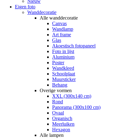
Nieuw
Eigen foto
Wanddecoratie
Alle wanddecoratie
Canvas
Wandlamp
Art frame
Glas
Akoestisch fotopaneel
Foto in lijst
Aluminium
Poster
Wandkleed
Schoolplaat
Muursticker
Behang
Overige vormen
XXL (300x140 cm)
Rond
Panorama (300x100 cm)
Ovaal
Organisch
Meerluiken
Hexagon
Alle lampen