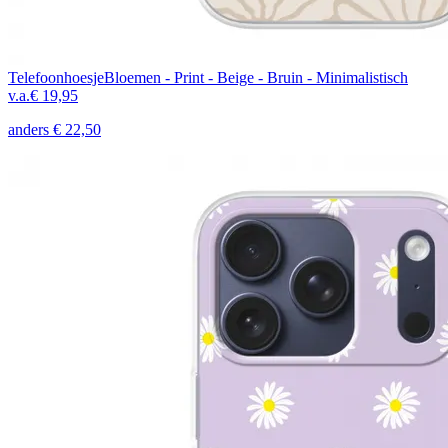
Telefoonhoesje
Bloemen - Print - Beige - Bruin - Minimalistisch
v.a.
€ 19,95
anders
€ 22,50