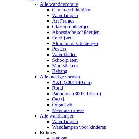
Alle wanddecoratie
Canvas schilderijen
Wandlampen
Art Frames
Glazen schilderijen
Akoestische schilderijen
Fotolijsten
Aluminium schilderijen
Posters
Wandkleden
Schoolplaten
Muurstickers
Behang
Alle overige vormen
XXL (300×140 cm)
Rond
Panorama (300×100 cm)
Ovaal
Organisch
Meerluik canvas
Alle wandlampen
Wandlampen
Wandlampen voor kinderen
Ruimtes
Keuken