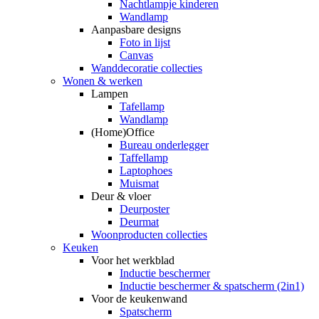
Nachtlampje kinderen
Wandlamp
Aanpasbare designs
Foto in lijst
Canvas
Wanddecoratie collecties
Wonen & werken
Lampen
Tafellamp
Wandlamp
(Home)Office
Bureau onderlegger
Taffellamp
Laptophoes
Muismat
Deur & vloer
Deurposter
Deurmat
Woonproducten collecties
Keuken
Voor het werkblad
Inductie beschermer
Inductie beschermer & spatscherm (2in1)
Voor de keukenwand
Spatscherm