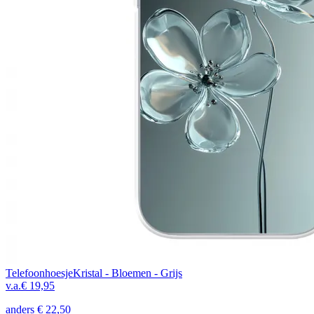
Telefoonhoesje
Kristal - Bloemen - Grijs
v.a.
€ 19,95
anders
€ 22,50