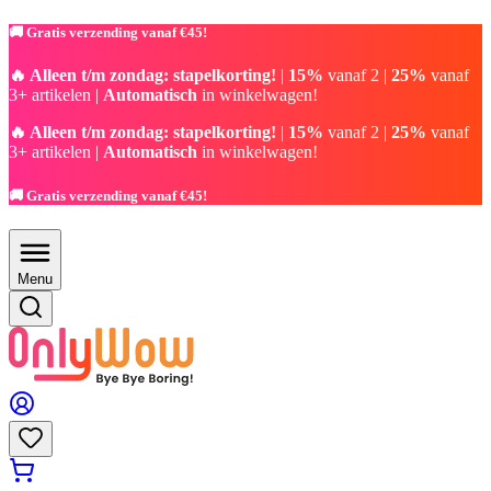
🚚 Gratis verzending vanaf €45!
🔥 Alleen t/m zondag: stapelkorting!
|
15%
vanaf 2 |
25%
vanaf
3+ artikelen |
Automatisch
in winkelwagen!
🔥 Alleen t/m zondag: stapelkorting!
|
15%
vanaf 2 |
25%
vanaf
3+ artikelen |
Automatisch
in winkelwagen!
🚚 Gratis verzending vanaf €45!
Menu