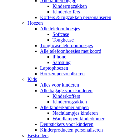
Alle kinderbagage
Kinderrugzakken
Kinderkoffers
Koffers & rugzakken personaliseren
Hoezen
Alle telefoonhoesjes
Softcase
Toughcase
Toughcase telefoonhoesjes
Alle telefoonhoesjes met koord
iPhone
Samsung
Laptophoezen
Hoezen personaliseren
Kids
Alles voor kinderen
Alle bagage voor kinderen
Kinderkoffers
Kinderrugzakken
Alle kinderkamerlampen
Nachtlampjes kinderen
Wandlampen kinderkamer
Deurstickers voor kinderen
Kinderproducten personaliseren
Bestsellers