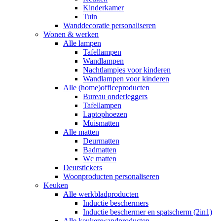
Kinderkamer
Tuin
Wanddecoratie personaliseren
Wonen & werken
Alle lampen
Tafellampen
Wandlampen
Nachtlampjes voor kinderen
Wandlampen voor kinderen
Alle (home)officeproducten
Bureau onderleggers
Tafellampen
Laptophoezen
Muismatten
Alle matten
Deurmatten
Badmatten
Wc matten
Deurstickers
Woonproducten personaliseren
Keuken
Alle werkbladproducten
Inductie beschermers
Inductie beschermer en spatscherm (2in1)
Alle keukenwandproducten