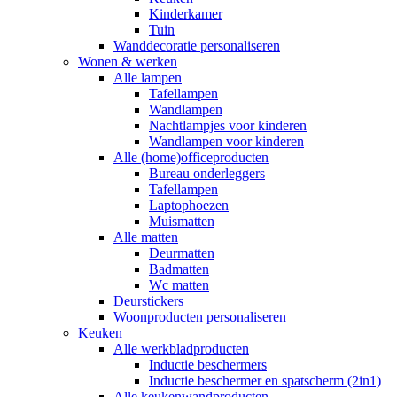
Kinderkamer
Tuin
Wanddecoratie personaliseren
Wonen & werken
Alle lampen
Tafellampen
Wandlampen
Nachtlampjes voor kinderen
Wandlampen voor kinderen
Alle (home)officeproducten
Bureau onderleggers
Tafellampen
Laptophoezen
Muismatten
Alle matten
Deurmatten
Badmatten
Wc matten
Deurstickers
Woonproducten personaliseren
Keuken
Alle werkbladproducten
Inductie beschermers
Inductie beschermer en spatscherm (2in1)
Alle keukenwandproducten