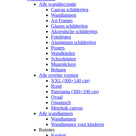
Alle wanddecoratie
Canvas schilderijen
Wandlampen
Art Frames
Glazen schilderijen
Akoestische schilderijen
Fotolijsten
Aluminium schilderijen
Posters
Wandkleden
Schoolplaten
Muurstickers
Behang
Alle overige vormen
XXL (300×140 cm)
Rond
Panorama (300×100 cm)
Ovaal
Organisch
Meerluik canvas
Alle wandlampen
Wandlampen
Wandlampen voor kinderen
Ruimtes
Keuken