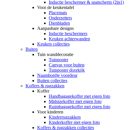
Inductie beschermer & spatscherm (2in1)
Voor de keukentafel
Placemats
Onderzetters
Dienbladen
Aanpasbare designs
Inductie beschermers
Keuken achterwanden
Keuken collecties
Buiten
Tuin wanddecoratie
Tuinposter
Canvas voor buiten
Tuinposter doorkijk
Naambordje voordeur
Buiten collecties
Koffers & rugzakken
Koffer
Handbagagekoffer met eigen foto
Midsizekoffer met eigen foto
Ruimbagagekoffer met eigen foto
Voor kinderen
Kinderrugzakken
Kinderkoffer met eigen foto
Koffers & rugzakken collecties