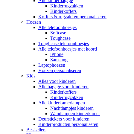
Alle kinderbagage
Kinderrugzakken
Kinderkoffers
Koffers & rugzakken personaliseren
Hoezen
Alle telefoonhoesjes
Softcase
Toughcase
Toughcase telefoonhoesjes
Alle telefoonhoesjes met koord
iPhone
Samsung
Laptophoezen
Hoezen personaliseren
Kids
Alles voor kinderen
Alle bagage voor kinderen
Kinderkoffers
Kinderrugzakken
Alle kinderkamerlampen
Nachtlampjes kinderen
Wandlampen kinderkamer
Deurstickers voor kinderen
Kinderproducten personaliseren
Bestsellers