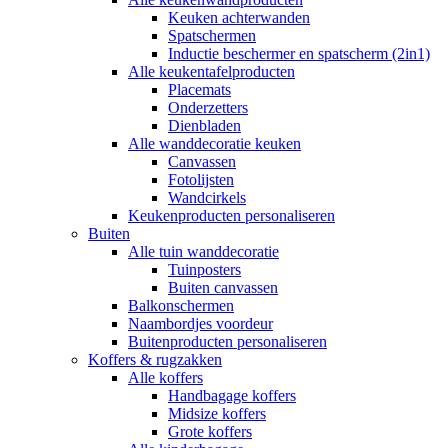
Keuken achterwanden
Spatschermen
Inductie beschermer en spatscherm (2in1)
Alle keukentafelproducten
Placemats
Onderzetters
Dienbladen
Alle wanddecoratie keuken
Canvassen
Fotolijsten
Wandcirkels
Keukenproducten personaliseren
Buiten
Alle tuin wanddecoratie
Tuinposters
Buiten canvassen
Balkonschermen
Naambordjes voordeur
Buitenproducten personaliseren
Koffers & rugzakken
Alle koffers
Handbagage koffers
Midsize koffers
Grote koffers