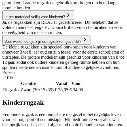
gebruiken. Laat de rugzak na gebruik kort drogen om hem lang
mooi te houden.
Is het materiaal veilig voor kinderen?
Ja, de rugzakken zijn REACH-gecertificeerd. Dit betekent dat ze
voldoen aan de strenge EU-voorschriften voor chemicaliën en voor
de veiligheid van mens en milieu.
Voor welke leeftijd zijn de rugzakken geschikt?
De kleine rugzakken zijn speciaal ontworpen voor kinderen van
ongeveer 3 tot 8 jaar oud en zijn ideaal voor de eerste schooljaren of
uitstapjes. De grotere modellen zijn geschikt voor kinderen van 8 tot
12 jaar, zodat ook oudere kinderen genoeg ruimte hebben om hun
spullen mee te nemen naar school of andere dagelijkse avonturen.
Prijzen
- 10%
Grootte
Vanaf
Voor
Rugzak - Zwart (30x15x39)
€ 38,95
€ 34,95
Kinderrugzak
Een kinderrugzak is een onmisbare metgezel in het dagelijks leven -
voor school, sport of een uitstapje. Hij biedt ruimte voor alles wat
belangrijk is en is speciaal afgestemd op de behoeften van kinderen.