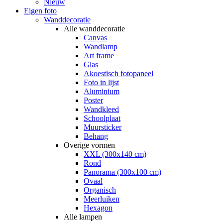
Nieuw
Eigen foto
Wanddecoratie
Alle wanddecoratie
Canvas
Wandlamp
Art frame
Glas
Akoestisch fotopaneel
Foto in lijst
Aluminium
Poster
Wandkleed
Schoolplaat
Muursticker
Behang
Overige vormen
XXL (300x140 cm)
Rond
Panorama (300x100 cm)
Ovaal
Organisch
Meerluiken
Hexagon
Alle lampen