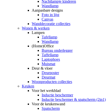
Nachtlampje kinderen
Wandlamp
Aanpasbare designs
Foto in lijst
Canvas
Wanddecoratie collecties
Wonen & werken
Lampen
Tafellamp
Wandlamp
(Home)Office
Bureau onderlegger
Taffellamp
Laptophoes
Muismat
Deur & vloer
Deurposter
Deurmat
Woonproducten collecties
Keuken
Voor het werkblad
Inductie beschermer
Inductie beschermer & spatscherm (2in1)
Voor de keukenwand
Spatscherm