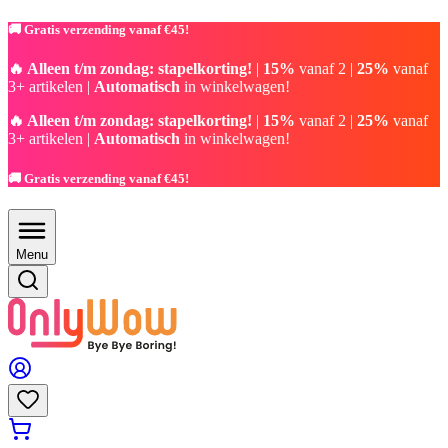
🚚 Gratis verzending vanaf €45!
🔥 Alleen t/m zondag: stapelkorting!
|
15%
vanaf 2 |
25%
vanaf
3+ artikelen |
Automatisch
in winkelwagen!
🔥 Alleen t/m zondag: stapelkorting!
|
15%
vanaf 2 |
25%
vanaf
3+ artikelen |
Automatisch
in winkelwagen!
🚚 Gratis verzending vanaf €45!
Menu