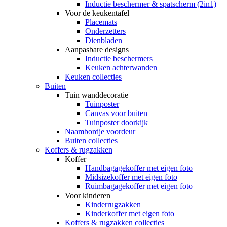
Inductie beschermer & spatscherm (2in1)
Voor de keukentafel
Placemats
Onderzetters
Dienbladen
Aanpasbare designs
Inductie beschermers
Keuken achterwanden
Keuken collecties
Buiten
Tuin wanddecoratie
Tuinposter
Canvas voor buiten
Tuinposter doorkijk
Naambordje voordeur
Buiten collecties
Koffers & rugzakken
Koffer
Handbagagekoffer met eigen foto
Midsizekoffer met eigen foto
Ruimbagagekoffer met eigen foto
Voor kinderen
Kinderrugzakken
Kinderkoffer met eigen foto
Koffers & rugzakken collecties