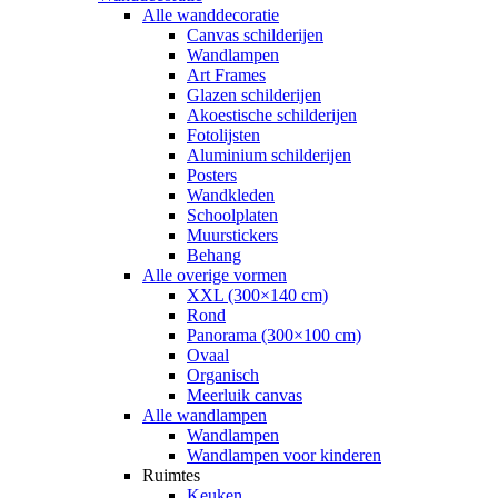
Alle wanddecoratie
Canvas schilderijen
Wandlampen
Art Frames
Glazen schilderijen
Akoestische schilderijen
Fotolijsten
Aluminium schilderijen
Posters
Wandkleden
Schoolplaten
Muurstickers
Behang
Alle overige vormen
XXL (300×140 cm)
Rond
Panorama (300×100 cm)
Ovaal
Organisch
Meerluik canvas
Alle wandlampen
Wandlampen
Wandlampen voor kinderen
Ruimtes
Keuken