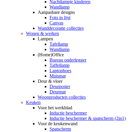
Nachtlampje kinderen
Wandlamp
Aanpasbare designs
Foto in lijst
Canvas
Wanddecoratie collecties
Wonen & werken
Lampen
Tafellamp
Wandlamp
(Home)Office
Bureau onderlegger
Taffellamp
Laptophoes
Muismat
Deur & vloer
Deurposter
Deurmat
Woonproducten collecties
Keuken
Voor het werkblad
Inductie beschermer
Inductie beschermer & spatscherm (2in1)
Voor de keukenwand
Spatscherm