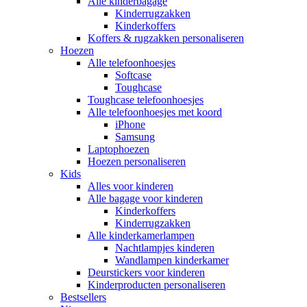
Alle kinderbagage
Kinderrugzakken
Kinderkoffers
Koffers & rugzakken personaliseren
Hoezen
Alle telefoonhoesjes
Softcase
Toughcase
Toughcase telefoonhoesjes
Alle telefoonhoesjes met koord
iPhone
Samsung
Laptophoezen
Hoezen personaliseren
Kids
Alles voor kinderen
Alle bagage voor kinderen
Kinderkoffers
Kinderrugzakken
Alle kinderkamerlampen
Nachtlampjes kinderen
Wandlampen kinderkamer
Deurstickers voor kinderen
Kinderproducten personaliseren
Bestsellers