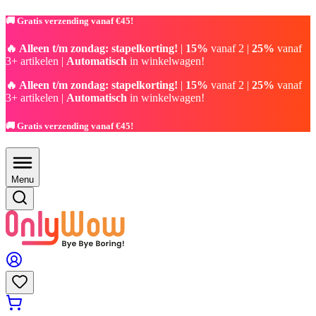
🚚 Gratis verzending vanaf €45!
🔥 Alleen t/m zondag: stapelkorting!
|
15%
vanaf 2 |
25%
vanaf
3+ artikelen |
Automatisch
in winkelwagen!
🔥 Alleen t/m zondag: stapelkorting!
|
15%
vanaf 2 |
25%
vanaf
3+ artikelen |
Automatisch
in winkelwagen!
🚚 Gratis verzending vanaf €45!
Menu