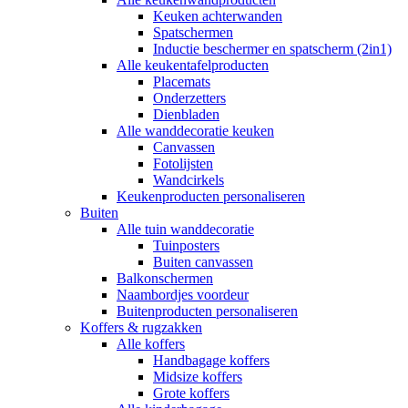
Keuken achterwanden
Spatschermen
Inductie beschermer en spatscherm (2in1)
Alle keukentafelproducten
Placemats
Onderzetters
Dienbladen
Alle wanddecoratie keuken
Canvassen
Fotolijsten
Wandcirkels
Keukenproducten personaliseren
Buiten
Alle tuin wanddecoratie
Tuinposters
Buiten canvassen
Balkonschermen
Naambordjes voordeur
Buitenproducten personaliseren
Koffers & rugzakken
Alle koffers
Handbagage koffers
Midsize koffers
Grote koffers