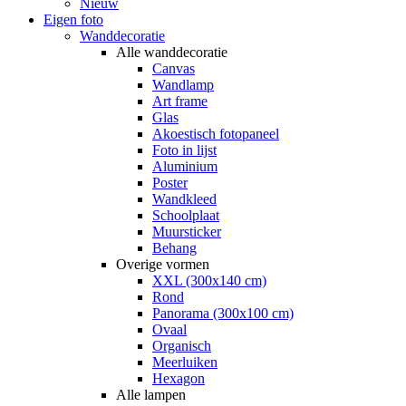
Nieuw
Eigen foto
Wanddecoratie
Alle wanddecoratie
Canvas
Wandlamp
Art frame
Glas
Akoestisch fotopaneel
Foto in lijst
Aluminium
Poster
Wandkleed
Schoolplaat
Muursticker
Behang
Overige vormen
XXL (300x140 cm)
Rond
Panorama (300x100 cm)
Ovaal
Organisch
Meerluiken
Hexagon
Alle lampen