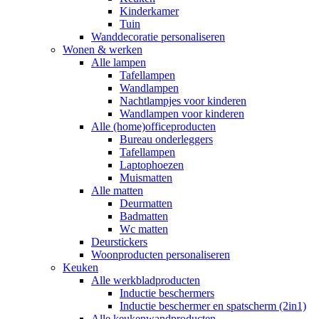
Kinderkamer
Tuin
Wanddecoratie personaliseren
Wonen & werken
Alle lampen
Tafellampen
Wandlampen
Nachtlampjes voor kinderen
Wandlampen voor kinderen
Alle (home)officeproducten
Bureau onderleggers
Tafellampen
Laptophoezen
Muismatten
Alle matten
Deurmatten
Badmatten
Wc matten
Deurstickers
Woonproducten personaliseren
Keuken
Alle werkbladproducten
Inductie beschermers
Inductie beschermer en spatscherm (2in1)
Alle keukenwandproducten