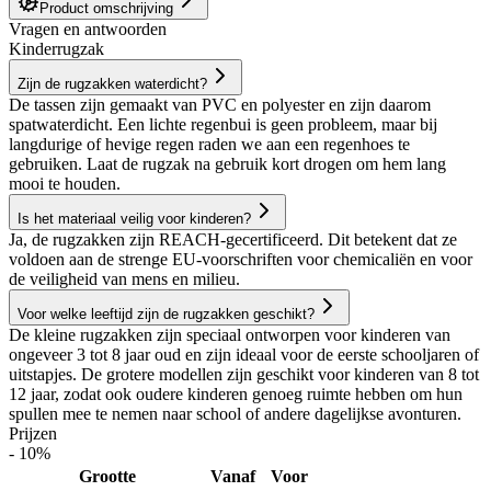
Product omschrijving
Vragen en antwoorden
Kinderrugzak
Zijn de rugzakken waterdicht?
De tassen zijn gemaakt van PVC en polyester en zijn daarom
spatwaterdicht. Een lichte regenbui is geen probleem, maar bij
langdurige of hevige regen raden we aan een regenhoes te
gebruiken. Laat de rugzak na gebruik kort drogen om hem lang
mooi te houden.
Is het materiaal veilig voor kinderen?
Ja, de rugzakken zijn REACH-gecertificeerd. Dit betekent dat ze
voldoen aan de strenge EU-voorschriften voor chemicaliën en voor
de veiligheid van mens en milieu.
Voor welke leeftijd zijn de rugzakken geschikt?
De kleine rugzakken zijn speciaal ontworpen voor kinderen van
ongeveer 3 tot 8 jaar oud en zijn ideaal voor de eerste schooljaren of
uitstapjes. De grotere modellen zijn geschikt voor kinderen van 8 tot
12 jaar, zodat ook oudere kinderen genoeg ruimte hebben om hun
spullen mee te nemen naar school of andere dagelijkse avonturen.
Prijzen
- 10%
Grootte
Vanaf
Voor