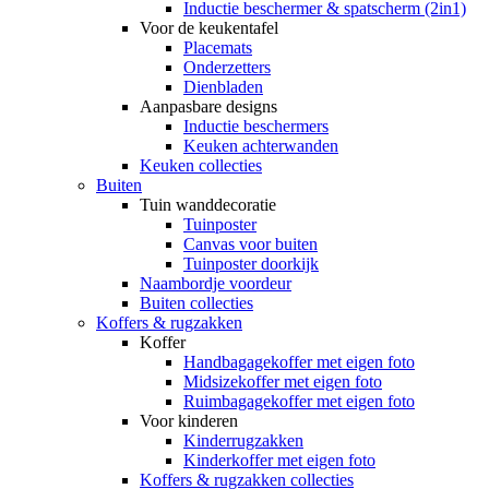
Inductie beschermer & spatscherm (2in1)
Voor de keukentafel
Placemats
Onderzetters
Dienbladen
Aanpasbare designs
Inductie beschermers
Keuken achterwanden
Keuken collecties
Buiten
Tuin wanddecoratie
Tuinposter
Canvas voor buiten
Tuinposter doorkijk
Naambordje voordeur
Buiten collecties
Koffers & rugzakken
Koffer
Handbagagekoffer met eigen foto
Midsizekoffer met eigen foto
Ruimbagagekoffer met eigen foto
Voor kinderen
Kinderrugzakken
Kinderkoffer met eigen foto
Koffers & rugzakken collecties