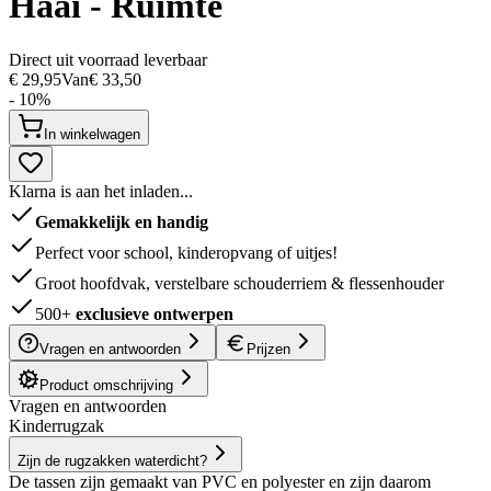
Haai - Ruimte
Direct uit voorraad leverbaar
€ 29,95
Van
€ 33,50
- 10%
In winkelwagen
Klarna is aan het inladen...
Gemakkelijk en handig
Perfect voor school, kinderopvang of uitjes!
Groot hoofdvak, verstelbare schouderriem & flessenhouder
500+
exclusieve ontwerpen
Vragen en antwoorden
Prijzen
Product omschrijving
Vragen en antwoorden
Kinderrugzak
Zijn de rugzakken waterdicht?
De tassen zijn gemaakt van PVC en polyester en zijn daarom