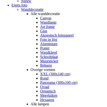
Nieuw
Eigen foto
Wanddecoratie
Alle wanddecoratie
Canvas
Wandlamp
Art frame
Glas
Akoestisch fotopaneel
Foto in lijst
Aluminium
Poster
Wandkleed
Schoolplaat
Muursticker
Behang
Overige vormen
XXL (300x140 cm)
Rond
Panorama (300x100 cm)
Ovaal
Organisch
Meerluiken
Hexagon
Alle lampen