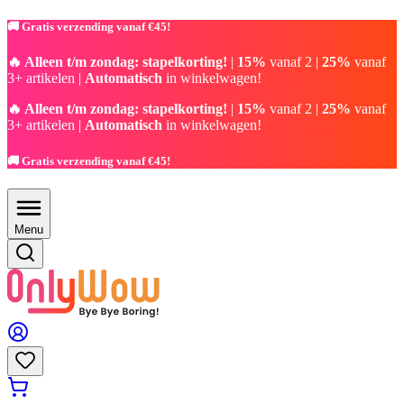
🚚 Gratis verzending vanaf €45!
🔥 Alleen t/m zondag: stapelkorting!
|
15%
vanaf 2 |
25%
vanaf
3+ artikelen |
Automatisch
in winkelwagen!
🔥 Alleen t/m zondag: stapelkorting!
|
15%
vanaf 2 |
25%
vanaf
3+ artikelen |
Automatisch
in winkelwagen!
🚚 Gratis verzending vanaf €45!
Menu