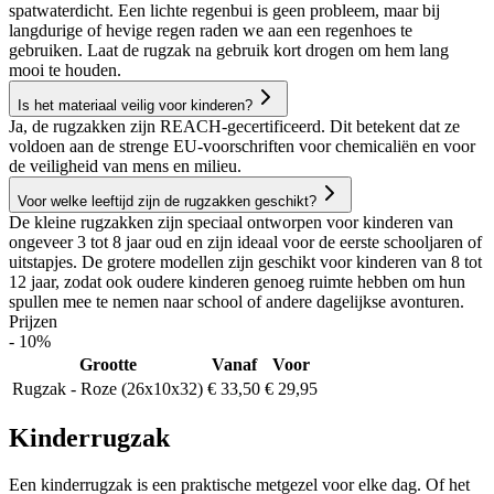
spatwaterdicht. Een lichte regenbui is geen probleem, maar bij
langdurige of hevige regen raden we aan een regenhoes te
gebruiken. Laat de rugzak na gebruik kort drogen om hem lang
mooi te houden.
Is het materiaal veilig voor kinderen?
Ja, de rugzakken zijn REACH-gecertificeerd. Dit betekent dat ze
voldoen aan de strenge EU-voorschriften voor chemicaliën en voor
de veiligheid van mens en milieu.
Voor welke leeftijd zijn de rugzakken geschikt?
De kleine rugzakken zijn speciaal ontworpen voor kinderen van
ongeveer 3 tot 8 jaar oud en zijn ideaal voor de eerste schooljaren of
uitstapjes. De grotere modellen zijn geschikt voor kinderen van 8 tot
12 jaar, zodat ook oudere kinderen genoeg ruimte hebben om hun
spullen mee te nemen naar school of andere dagelijkse avonturen.
Prijzen
- 10%
Grootte
Vanaf
Voor
Rugzak - Roze (26x10x32)
€ 33,50
€ 29,95
Kinderrugzak
Een kinderrugzak is een praktische metgezel voor elke dag. Of het