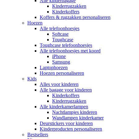
Alle kinderbagage
Kinderrugzakken
Kinderkoffers
Koffers & rugzakken personaliseren
Hoezen
Alle telefoonhoesjes
Softcase
Toughcase
Toughcase telefoonhoesjes
Alle telefoonhoesjes met koord
iPhone
Samsung
Laptophoezen
Hoezen personaliseren
Kids
Alles voor kinderen
Alle bagage voor kinderen
Kinderkoffers
Kinderrugzakken
Alle kinderkamerlampen
Nachtlampjes kinderen
Wandlampen kinderkamer
Deurstickers voor kinderen
Kinderproducten personaliseren
Bestsellers