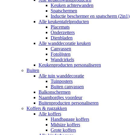
Keuken achterwanden
Spatschermen
Inductie beschermer en spatscherm (2in1)
Alle keukentafelproducten
Placemats
Onderzetters
Dienbladen
Alle wanddecoratie keuken
Canvassen
Fotolijsten
Wandcirkels
Keukenproducten personaliseren
Buiten
Alle tuin wanddecoratie
Tuinposters
Buiten canvassen
Balkonschermen
Naambordjes voordeur
Buitenproducten personaliseren
Koffers & rugzakken
Alle koffers
Handbagage koffers
Midsize koffers
Grote koffers