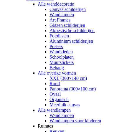
Alle wanddecoratie
Canvas schilderijen
Wandlampen
Art Frames
Glazen schilderijen
Akoestische schilderijen
Fotolijsten
Aluminium schilderijen
Posters
Wandkleden
Schoolplaten
Muurstickers
Behang
Alle overige vormen
XXL (300×140 cm)
Rond
Panorama (300×100 cm)
Ovaal
Organisch
Meerluik canvas
Alle wandlampen
Wandlampen
Wandlampen voor kinderen
Ruimtes
Keuken