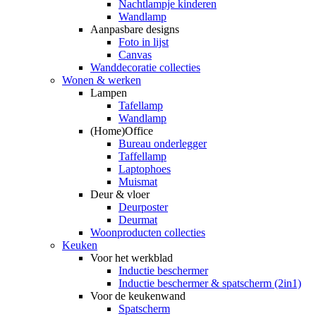
Nachtlampje kinderen
Wandlamp
Aanpasbare designs
Foto in lijst
Canvas
Wanddecoratie collecties
Wonen & werken
Lampen
Tafellamp
Wandlamp
(Home)Office
Bureau onderlegger
Taffellamp
Laptophoes
Muismat
Deur & vloer
Deurposter
Deurmat
Woonproducten collecties
Keuken
Voor het werkblad
Inductie beschermer
Inductie beschermer & spatscherm (2in1)
Voor de keukenwand
Spatscherm