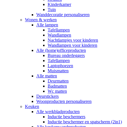
Kinderkamer
Tuin
Wanddecoratie personaliseren
Wonen & werken
Alle lampen
Tafellampen
Wandlampen
Nachtlampjes voor kinderen
Wandlampen voor kinderen
Alle (home)officeproducten
Bureau onderleggers
Tafellampen
Laptophoezen
Muismatten
Alle matten
Deurmatten
Badmatten
Wc matten
Deurstickers
Woonproducten personaliseren
Keuken
Alle werkbladproducten
Inductie beschermers
Inductie beschermer en spatscherm (2in1)
Alle keukenwandproducten