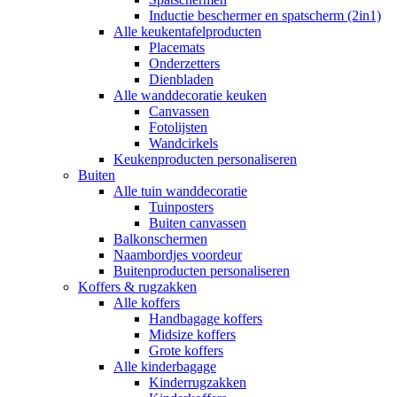
Inductie beschermer en spatscherm (2in1)
Alle keukentafelproducten
Placemats
Onderzetters
Dienbladen
Alle wanddecoratie keuken
Canvassen
Fotolijsten
Wandcirkels
Keukenproducten personaliseren
Buiten
Alle tuin wanddecoratie
Tuinposters
Buiten canvassen
Balkonschermen
Naambordjes voordeur
Buitenproducten personaliseren
Koffers & rugzakken
Alle koffers
Handbagage koffers
Midsize koffers
Grote koffers
Alle kinderbagage
Kinderrugzakken