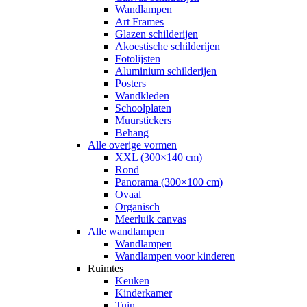
Wandlampen
Art Frames
Glazen schilderijen
Akoestische schilderijen
Fotolijsten
Aluminium schilderijen
Posters
Wandkleden
Schoolplaten
Muurstickers
Behang
Alle overige vormen
XXL (300×140 cm)
Rond
Panorama (300×100 cm)
Ovaal
Organisch
Meerluik canvas
Alle wandlampen
Wandlampen
Wandlampen voor kinderen
Ruimtes
Keuken
Kinderkamer
Tuin