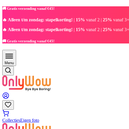
🚚 Gratis verzending vanaf €45!
🔥 Alleen t/m zondag: stapelkorting!
|
15%
vanaf 2 |
25%
vanaf 3+
🔥 Alleen t/m zondag: stapelkorting!
|
15%
vanaf 2 |
25%
vanaf 3+
🚚 Gratis verzending vanaf €45!
Menu
Collecties
Eigen foto