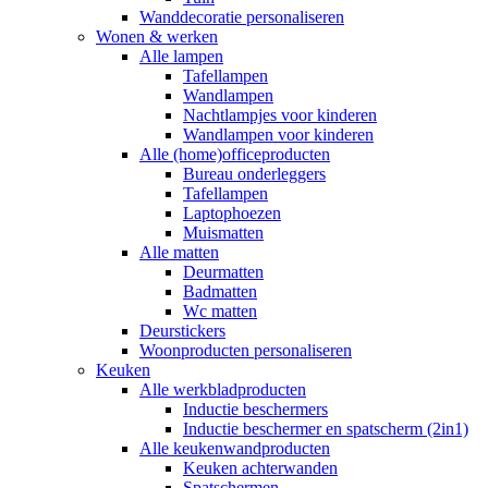
Wanddecoratie personaliseren
Wonen & werken
Alle lampen
Tafellampen
Wandlampen
Nachtlampjes voor kinderen
Wandlampen voor kinderen
Alle (home)officeproducten
Bureau onderleggers
Tafellampen
Laptophoezen
Muismatten
Alle matten
Deurmatten
Badmatten
Wc matten
Deurstickers
Woonproducten personaliseren
Keuken
Alle werkbladproducten
Inductie beschermers
Inductie beschermer en spatscherm (2in1)
Alle keukenwandproducten
Keuken achterwanden
Spatschermen