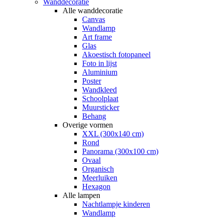
Wanddecoratie
Alle wanddecoratie
Canvas
Wandlamp
Art frame
Glas
Akoestisch fotopaneel
Foto in lijst
Aluminium
Poster
Wandkleed
Schoolplaat
Muursticker
Behang
Overige vormen
XXL (300x140 cm)
Rond
Panorama (300x100 cm)
Ovaal
Organisch
Meerluiken
Hexagon
Alle lampen
Nachtlampje kinderen
Wandlamp