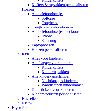
Kinderkoffers
Koffers & rugzakken personaliseren
Hoezen
Alle telefoonhoesjes
Softcase
Toughcase
Toughcase telefoonhoesjes
Alle telefoonhoesjes met koord
iPhone
Samsung
Laptophoezen
Hoezen personaliseren
Kids
Alles voor kinderen
Alle bagage voor kinderen
Kinderkoffers
Kinderrugzakken
Alle kinderkamerlampen
Nachtlampjes kinderen
Wandlampen kinderkamer
Deurstickers voor kinderen
Kinderproducten personaliseren
Bestsellers
Nieuw
Eigen foto