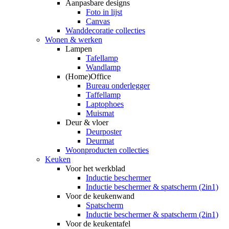
Aanpasbare designs
Foto in lijst
Canvas
Wanddecoratie collecties
Wonen & werken
Lampen
Tafellamp
Wandlamp
(Home)Office
Bureau onderlegger
Taffellamp
Laptophoes
Muismat
Deur & vloer
Deurposter
Deurmat
Woonproducten collecties
Keuken
Voor het werkblad
Inductie beschermer
Inductie beschermer & spatscherm (2in1)
Voor de keukenwand
Spatscherm
Inductie beschermer & spatscherm (2in1)
Voor de keukentafel