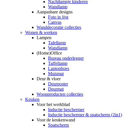
Nachtlampje kinderen
Wandlamp
Aanpasbare designs
Foto in lijst
Canvas
Wanddecoratie collecties
Wonen & werken
Lampen
Tafellamp
Wandlamp
(Home)Office
Bureau onderlegger
Taffellamp
Laptophoes
Muismat
Deur & vloer
Deurposter
Deurmat
Woonproducten collecties
Keuken
Voor het werkblad
Inductie beschermer
Inductie beschermer & spatscherm (2in1)
Voor de keukenwand
Spatscherm