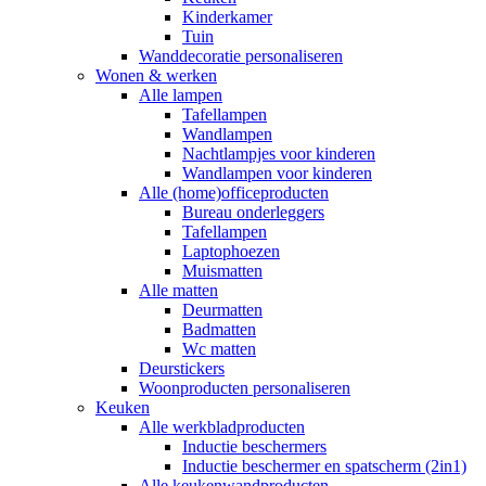
Kinderkamer
Tuin
Wanddecoratie personaliseren
Wonen & werken
Alle lampen
Tafellampen
Wandlampen
Nachtlampjes voor kinderen
Wandlampen voor kinderen
Alle (home)officeproducten
Bureau onderleggers
Tafellampen
Laptophoezen
Muismatten
Alle matten
Deurmatten
Badmatten
Wc matten
Deurstickers
Woonproducten personaliseren
Keuken
Alle werkbladproducten
Inductie beschermers
Inductie beschermer en spatscherm (2in1)
Alle keukenwandproducten