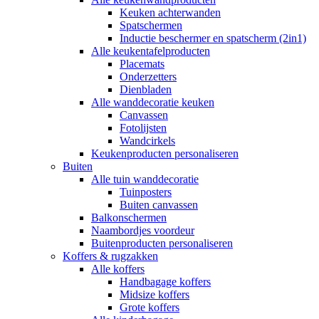
Keuken achterwanden
Spatschermen
Inductie beschermer en spatscherm (2in1)
Alle keukentafelproducten
Placemats
Onderzetters
Dienbladen
Alle wanddecoratie keuken
Canvassen
Fotolijsten
Wandcirkels
Keukenproducten personaliseren
Buiten
Alle tuin wanddecoratie
Tuinposters
Buiten canvassen
Balkonschermen
Naambordjes voordeur
Buitenproducten personaliseren
Koffers & rugzakken
Alle koffers
Handbagage koffers
Midsize koffers
Grote koffers