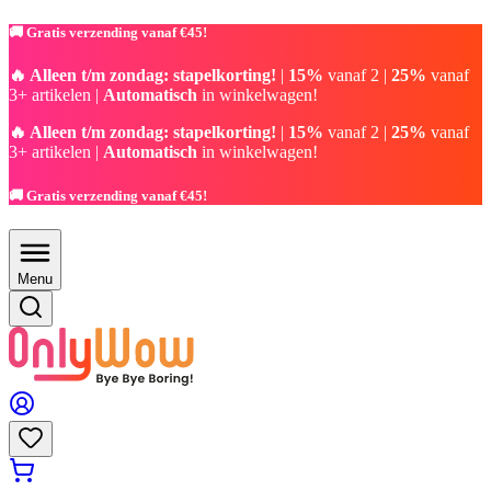
🚚 Gratis verzending vanaf €45!
🔥 Alleen t/m zondag: stapelkorting!
|
15%
vanaf 2 |
25%
vanaf
3+ artikelen |
Automatisch
in winkelwagen!
🔥 Alleen t/m zondag: stapelkorting!
|
15%
vanaf 2 |
25%
vanaf
3+ artikelen |
Automatisch
in winkelwagen!
🚚 Gratis verzending vanaf €45!
Menu