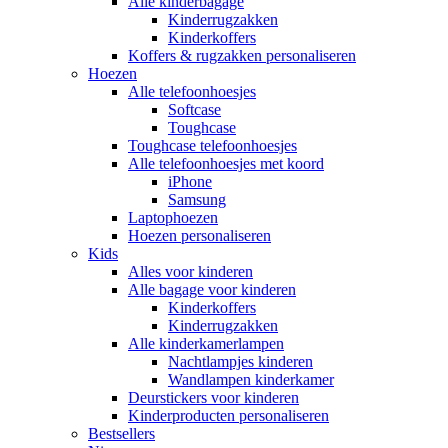
Alle kinderbagage
Kinderrugzakken
Kinderkoffers
Koffers & rugzakken personaliseren
Hoezen
Alle telefoonhoesjes
Softcase
Toughcase
Toughcase telefoonhoesjes
Alle telefoonhoesjes met koord
iPhone
Samsung
Laptophoezen
Hoezen personaliseren
Kids
Alles voor kinderen
Alle bagage voor kinderen
Kinderkoffers
Kinderrugzakken
Alle kinderkamerlampen
Nachtlampjes kinderen
Wandlampen kinderkamer
Deurstickers voor kinderen
Kinderproducten personaliseren
Bestsellers