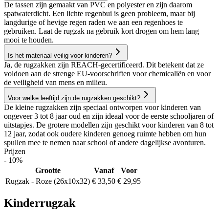
De tassen zijn gemaakt van PVC en polyester en zijn daarom
spatwaterdicht. Een lichte regenbui is geen probleem, maar bij
langdurige of hevige regen raden we aan een regenhoes te
gebruiken. Laat de rugzak na gebruik kort drogen om hem lang
mooi te houden.
Is het materiaal veilig voor kinderen?
Ja, de rugzakken zijn REACH-gecertificeerd. Dit betekent dat ze
voldoen aan de strenge EU-voorschriften voor chemicaliën en voor
de veiligheid van mens en milieu.
Voor welke leeftijd zijn de rugzakken geschikt?
De kleine rugzakken zijn speciaal ontworpen voor kinderen van
ongeveer 3 tot 8 jaar oud en zijn ideaal voor de eerste schooljaren of
uitstapjes. De grotere modellen zijn geschikt voor kinderen van 8 tot
12 jaar, zodat ook oudere kinderen genoeg ruimte hebben om hun
spullen mee te nemen naar school of andere dagelijkse avonturen.
Prijzen
- 10%
Grootte
Vanaf
Voor
Rugzak - Roze (26x10x32)
€ 33,50
€ 29,95
Kinderrugzak