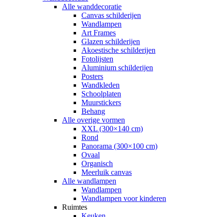
Alle wanddecoratie
Canvas schilderijen
Wandlampen
Art Frames
Glazen schilderijen
Akoestische schilderijen
Fotolijsten
Aluminium schilderijen
Posters
Wandkleden
Schoolplaten
Muurstickers
Behang
Alle overige vormen
XXL (300×140 cm)
Rond
Panorama (300×100 cm)
Ovaal
Organisch
Meerluik canvas
Alle wandlampen
Wandlampen
Wandlampen voor kinderen
Ruimtes
Keuken