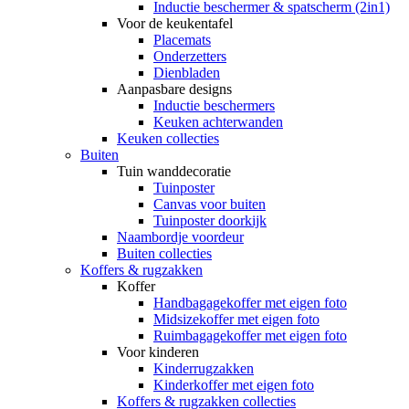
Inductie beschermer & spatscherm (2in1)
Voor de keukentafel
Placemats
Onderzetters
Dienbladen
Aanpasbare designs
Inductie beschermers
Keuken achterwanden
Keuken collecties
Buiten
Tuin wanddecoratie
Tuinposter
Canvas voor buiten
Tuinposter doorkijk
Naambordje voordeur
Buiten collecties
Koffers & rugzakken
Koffer
Handbagagekoffer met eigen foto
Midsizekoffer met eigen foto
Ruimbagagekoffer met eigen foto
Voor kinderen
Kinderrugzakken
Kinderkoffer met eigen foto
Koffers & rugzakken collecties