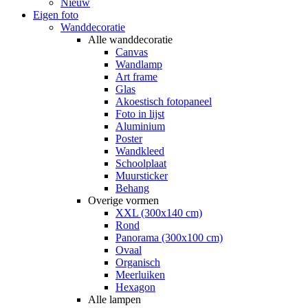
Nieuw
Eigen foto
Wanddecoratie
Alle wanddecoratie
Canvas
Wandlamp
Art frame
Glas
Akoestisch fotopaneel
Foto in lijst
Aluminium
Poster
Wandkleed
Schoolplaat
Muursticker
Behang
Overige vormen
XXL (300x140 cm)
Rond
Panorama (300x100 cm)
Ovaal
Organisch
Meerluiken
Hexagon
Alle lampen