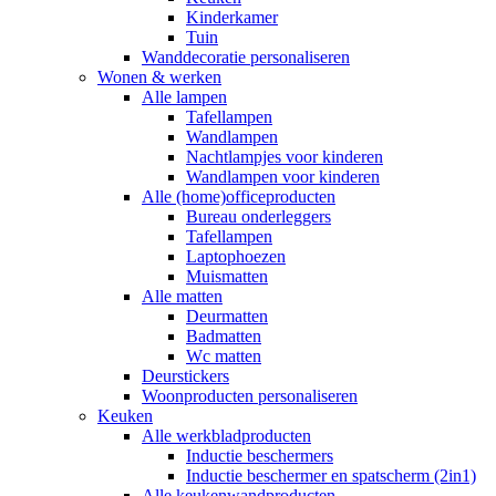
Kinderkamer
Tuin
Wanddecoratie personaliseren
Wonen & werken
Alle lampen
Tafellampen
Wandlampen
Nachtlampjes voor kinderen
Wandlampen voor kinderen
Alle (home)officeproducten
Bureau onderleggers
Tafellampen
Laptophoezen
Muismatten
Alle matten
Deurmatten
Badmatten
Wc matten
Deurstickers
Woonproducten personaliseren
Keuken
Alle werkbladproducten
Inductie beschermers
Inductie beschermer en spatscherm (2in1)
Alle keukenwandproducten