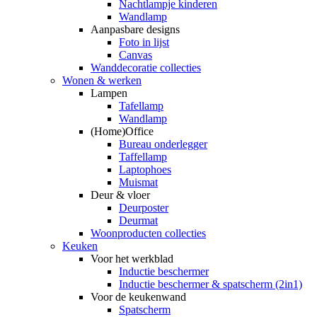
Nachtlampje kinderen
Wandlamp
Aanpasbare designs
Foto in lijst
Canvas
Wanddecoratie collecties
Wonen & werken
Lampen
Tafellamp
Wandlamp
(Home)Office
Bureau onderlegger
Taffellamp
Laptophoes
Muismat
Deur & vloer
Deurposter
Deurmat
Woonproducten collecties
Keuken
Voor het werkblad
Inductie beschermer
Inductie beschermer & spatscherm (2in1)
Voor de keukenwand
Spatscherm