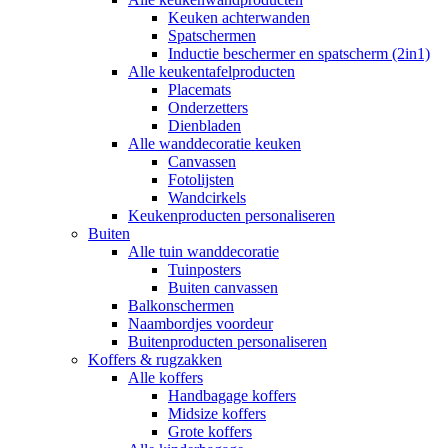
Keuken achterwanden
Spatschermen
Inductie beschermer en spatscherm (2in1)
Alle keukentafelproducten
Placemats
Onderzetters
Dienbladen
Alle wanddecoratie keuken
Canvassen
Fotolijsten
Wandcirkels
Keukenproducten personaliseren
Buiten
Alle tuin wanddecoratie
Tuinposters
Buiten canvassen
Balkonschermen
Naambordjes voordeur
Buitenproducten personaliseren
Koffers & rugzakken
Alle koffers
Handbagage koffers
Midsize koffers
Grote koffers