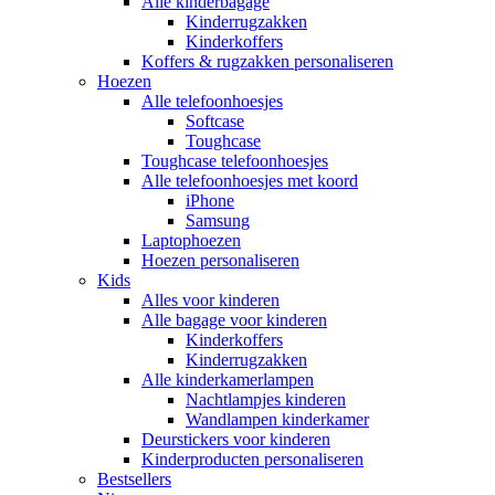
Alle kinderbagage
Kinderrugzakken
Kinderkoffers
Koffers & rugzakken personaliseren
Hoezen
Alle telefoonhoesjes
Softcase
Toughcase
Toughcase telefoonhoesjes
Alle telefoonhoesjes met koord
iPhone
Samsung
Laptophoezen
Hoezen personaliseren
Kids
Alles voor kinderen
Alle bagage voor kinderen
Kinderkoffers
Kinderrugzakken
Alle kinderkamerlampen
Nachtlampjes kinderen
Wandlampen kinderkamer
Deurstickers voor kinderen
Kinderproducten personaliseren
Bestsellers