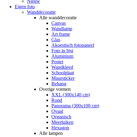
Nieuw
Eigen foto
Wanddecoratie
Alle wanddecoratie
Canvas
Wandlamp
Art frame
Glas
Akoestisch fotopaneel
Foto in lijst
Aluminium
Poster
Wandkleed
Schoolplaat
Muursticker
Behang
Overige vormen
XXL (300x140 cm)
Rond
Panorama (300x100 cm)
Ovaal
Organisch
Meerluiken
Hexagon
Alle lampen