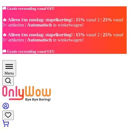
🚚 Gratis verzending vanaf €45!
🔥 Alleen t/m zondag: stapelkorting!
|
15%
vanaf 2 |
25%
vanaf
3+ artikelen |
Automatisch
in winkelwagen!
🔥 Alleen t/m zondag: stapelkorting!
|
15%
vanaf 2 |
25%
vanaf
3+ artikelen |
Automatisch
in winkelwagen!
🚚 Gratis verzending vanaf €45!
Menu