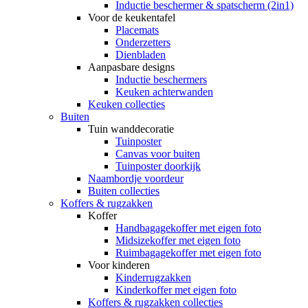
Inductie beschermer & spatscherm (2in1)
Voor de keukentafel
Placemats
Onderzetters
Dienbladen
Aanpasbare designs
Inductie beschermers
Keuken achterwanden
Keuken collecties
Buiten
Tuin wanddecoratie
Tuinposter
Canvas voor buiten
Tuinposter doorkijk
Naambordje voordeur
Buiten collecties
Koffers & rugzakken
Koffer
Handbagagekoffer met eigen foto
Midsizekoffer met eigen foto
Ruimbagagekoffer met eigen foto
Voor kinderen
Kinderrugzakken
Kinderkoffer met eigen foto
Koffers & rugzakken collecties