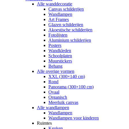
Alle wanddecoratie
Canvas schilderijen
Wandlampen
Art Frames
Glazen schilderijen
Akoestische schilderijen
Fotolijsten
Aluminium schilderijen
Posters
Wandkleden
Schoolplaten
Muurstickers
Behang
Alle overige vormen
XXL (300×140 cm)
Rond
Panorama (300×100 cm)
Ovaal
Organisch
Meerluik canvas
Alle wandlampen
Wandlampen
Wandlampen voor kinderen
Ruimtes
Keuken