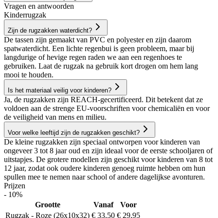
Vragen en antwoorden
Kinderrugzak
Zijn de rugzakken waterdicht?
De tassen zijn gemaakt van PVC en polyester en zijn daarom
spatwaterdicht. Een lichte regenbui is geen probleem, maar bij
langdurige of hevige regen raden we aan een regenhoes te
gebruiken. Laat de rugzak na gebruik kort drogen om hem lang
mooi te houden.
Is het materiaal veilig voor kinderen?
Ja, de rugzakken zijn REACH-gecertificeerd. Dit betekent dat ze
voldoen aan de strenge EU-voorschriften voor chemicaliën en voor
de veiligheid van mens en milieu.
Voor welke leeftijd zijn de rugzakken geschikt?
De kleine rugzakken zijn speciaal ontworpen voor kinderen van
ongeveer 3 tot 8 jaar oud en zijn ideaal voor de eerste schooljaren of
uitstapjes. De grotere modellen zijn geschikt voor kinderen van 8 tot
12 jaar, zodat ook oudere kinderen genoeg ruimte hebben om hun
spullen mee te nemen naar school of andere dagelijkse avonturen.
Prijzen
- 10%
Grootte
Vanaf
Voor
Rugzak - Roze (26x10x32)
€ 33,50
€ 29,95