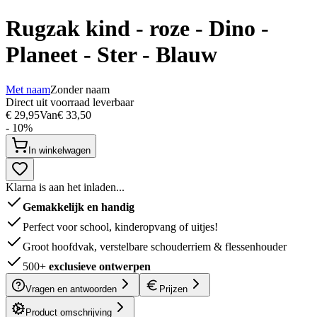
Rugzak kind - roze - Dino -
Planeet - Ster - Blauw
Met naam
Zonder naam
Direct uit voorraad leverbaar
€ 29,95
Van
€ 33,50
- 10%
In winkelwagen
Klarna is aan het inladen...
Gemakkelijk en handig
Perfect voor school, kinderopvang of uitjes!
Groot hoofdvak, verstelbare schouderriem & flessenhouder
500+
exclusieve ontwerpen
Vragen en antwoorden
Prijzen
Product omschrijving