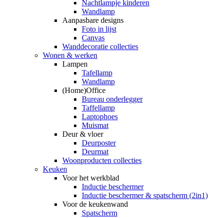
Nachtlampje kinderen
Wandlamp
Aanpasbare designs
Foto in lijst
Canvas
Wanddecoratie collecties
Wonen & werken
Lampen
Tafellamp
Wandlamp
(Home)Office
Bureau onderlegger
Taffellamp
Laptophoes
Muismat
Deur & vloer
Deurposter
Deurmat
Woonproducten collecties
Keuken
Voor het werkblad
Inductie beschermer
Inductie beschermer & spatscherm (2in1)
Voor de keukenwand
Spatscherm