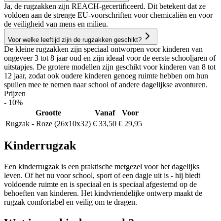
Ja, de rugzakken zijn REACH-gecertificeerd. Dit betekent dat ze
voldoen aan de strenge EU-voorschriften voor chemicaliën en voor
de veiligheid van mens en milieu.
Voor welke leeftijd zijn de rugzakken geschikt?
De kleine rugzakken zijn speciaal ontworpen voor kinderen van
ongeveer 3 tot 8 jaar oud en zijn ideaal voor de eerste schooljaren of
uitstapjes. De grotere modellen zijn geschikt voor kinderen van 8 tot
12 jaar, zodat ook oudere kinderen genoeg ruimte hebben om hun
spullen mee te nemen naar school of andere dagelijkse avonturen.
Prijzen
- 10%
Grootte
Vanaf
Voor
Rugzak - Roze (26x10x32)
€ 33,50
€ 29,95
Kinderrugzak
Een kinderrugzak is een praktische metgezel voor het dagelijks
leven. Of het nu voor school, sport of een dagje uit is - hij biedt
voldoende ruimte en is speciaal en is speciaal afgestemd op de
behoeften van kinderen. Het kindvriendelijke ontwerp maakt de
rugzak comfortabel en veilig om te dragen.