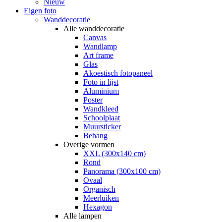
Nieuw
Eigen foto
Wanddecoratie
Alle wanddecoratie
Canvas
Wandlamp
Art frame
Glas
Akoestisch fotopaneel
Foto in lijst
Aluminium
Poster
Wandkleed
Schoolplaat
Muursticker
Behang
Overige vormen
XXL (300x140 cm)
Rond
Panorama (300x100 cm)
Ovaal
Organisch
Meerluiken
Hexagon
Alle lampen