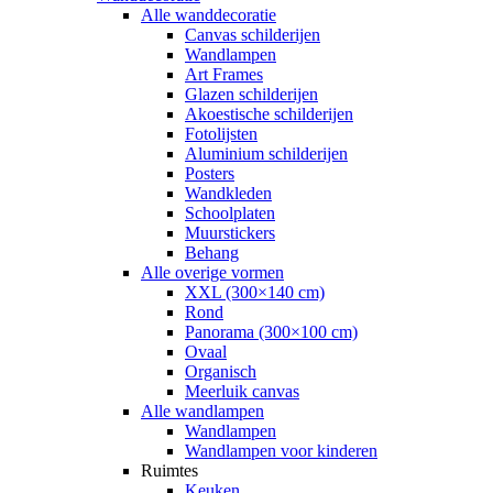
Alle wanddecoratie
Canvas schilderijen
Wandlampen
Art Frames
Glazen schilderijen
Akoestische schilderijen
Fotolijsten
Aluminium schilderijen
Posters
Wandkleden
Schoolplaten
Muurstickers
Behang
Alle overige vormen
XXL (300×140 cm)
Rond
Panorama (300×100 cm)
Ovaal
Organisch
Meerluik canvas
Alle wandlampen
Wandlampen
Wandlampen voor kinderen
Ruimtes
Keuken