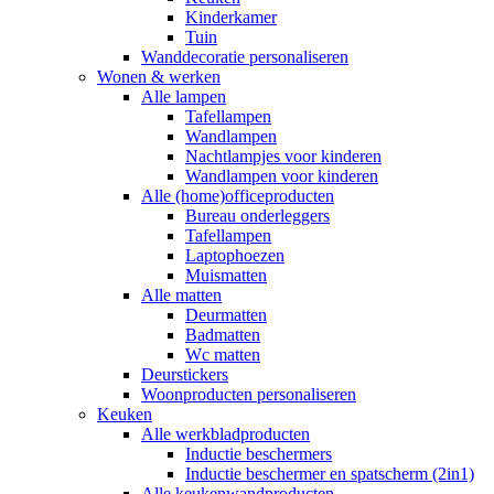
Kinderkamer
Tuin
Wanddecoratie personaliseren
Wonen & werken
Alle lampen
Tafellampen
Wandlampen
Nachtlampjes voor kinderen
Wandlampen voor kinderen
Alle (home)officeproducten
Bureau onderleggers
Tafellampen
Laptophoezen
Muismatten
Alle matten
Deurmatten
Badmatten
Wc matten
Deurstickers
Woonproducten personaliseren
Keuken
Alle werkbladproducten
Inductie beschermers
Inductie beschermer en spatscherm (2in1)
Alle keukenwandproducten