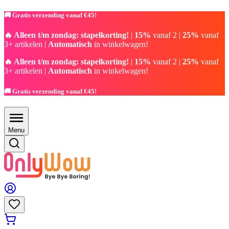
🚚 Gratis verzending vanaf €45!
🔥 Alleen t/m zondag: stapelkorting!
|
15%
vanaf 2 |
25%
vanaf
3+ artikelen |
Automatisch
in winkelwagen!
🔥 Alleen t/m zondag: stapelkorting!
|
15%
vanaf 2 |
25%
vanaf
3+ artikelen |
Automatisch
in winkelwagen!
🚚 Gratis verzending vanaf €45!
Menu