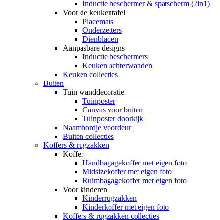
Inductie beschermer & spatscherm (2in1)
Voor de keukentafel
Placemats
Onderzetters
Dienbladen
Aanpasbare designs
Inductie beschermers
Keuken achterwanden
Keuken collecties
Buiten
Tuin wanddecoratie
Tuinposter
Canvas voor buiten
Tuinposter doorkijk
Naambordje voordeur
Buiten collecties
Koffers & rugzakken
Koffer
Handbagagekoffer met eigen foto
Midsizekoffer met eigen foto
Ruimbagagekoffer met eigen foto
Voor kinderen
Kinderrugzakken
Kinderkoffer met eigen foto
Koffers & rugzakken collecties