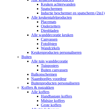
Keuken achterwanden
Spatschermen
Inductie beschermer en spatscherm (2in1)
Alle keukentafelproducten
Placemats
Onderzetters
Dienbladen
Alle wanddecoratie keuken
Canvassen
Fotolijsten
Wandcirkels
Keukenproducten personaliseren
Buiten
Alle tuin wanddecoratie
Tuinposters
Buiten canvassen
Balkonschermen
Naambordjes voordeur
Buitenproducten personaliseren
Koffers & rugzakken
Alle koffers
Handbagage koffers
Midsize koffers
Grote koffers