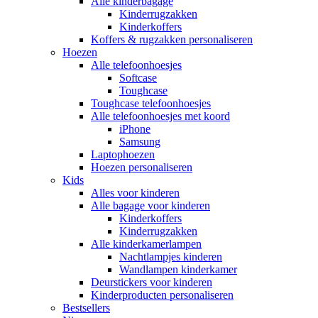
Alle kinderbagage
Kinderrugzakken
Kinderkoffers
Koffers & rugzakken personaliseren
Hoezen
Alle telefoonhoesjes
Softcase
Toughcase
Toughcase telefoonhoesjes
Alle telefoonhoesjes met koord
iPhone
Samsung
Laptophoezen
Hoezen personaliseren
Kids
Alles voor kinderen
Alle bagage voor kinderen
Kinderkoffers
Kinderrugzakken
Alle kinderkamerlampen
Nachtlampjes kinderen
Wandlampen kinderkamer
Deurstickers voor kinderen
Kinderproducten personaliseren
Bestsellers