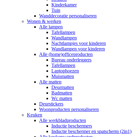
Kinderkamer
Tuin
Wanddecoratie personaliseren
Wonen & werken
Alle lampen
Tafellampen
Wandlampen
Nachtlampjes voor kinderen
Wandlampen voor kinderen
Alle (home)officeproducten
Bureau onderleggers
Tafellampen
Laptophoezen
Muismatten
Alle matten
Deurmatten
Badmatten
Wc matten
Deurstickers
Woonproducten personaliseren
Keuken
Alle werkbladproducten
Inductie beschermers
Inductie beschermer en spatscherm (2in1)
Alle keukenwandproducten