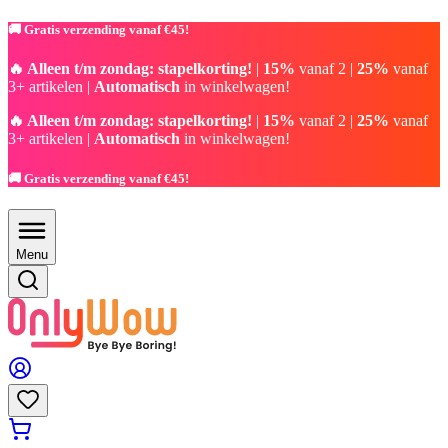
🚚 Gratis verzending vanaf €45!
🔥 Alleen t/m zondag: stapelkorting!
|
15%
vanaf 2 |
25%
vanaf
3+ artikelen |
Automatisch
in winkelwagen!
🔥 Alleen t/m zondag: stapelkorting!
|
15%
vanaf 2 |
25%
vanaf
3+ artikelen |
Automatisch
in winkelwagen!
🚚 Gratis verzending vanaf €45!
Menu