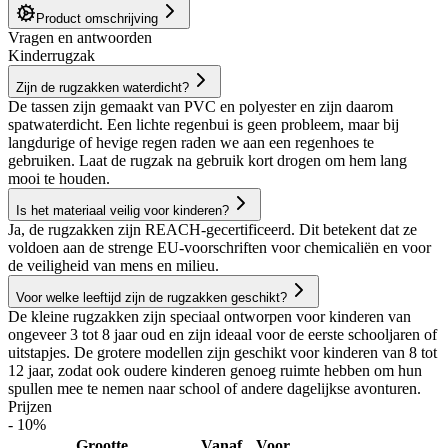
Product omschrijving
Vragen en antwoorden
Kinderrugzak
Zijn de rugzakken waterdicht?
De tassen zijn gemaakt van PVC en polyester en zijn daarom
spatwaterdicht. Een lichte regenbui is geen probleem, maar bij
langdurige of hevige regen raden we aan een regenhoes te
gebruiken. Laat de rugzak na gebruik kort drogen om hem lang
mooi te houden.
Is het materiaal veilig voor kinderen?
Ja, de rugzakken zijn REACH-gecertificeerd. Dit betekent dat ze
voldoen aan de strenge EU-voorschriften voor chemicaliën en voor
de veiligheid van mens en milieu.
Voor welke leeftijd zijn de rugzakken geschikt?
De kleine rugzakken zijn speciaal ontworpen voor kinderen van
ongeveer 3 tot 8 jaar oud en zijn ideaal voor de eerste schooljaren of
uitstapjes. De grotere modellen zijn geschikt voor kinderen van 8 tot
12 jaar, zodat ook oudere kinderen genoeg ruimte hebben om hun
spullen mee te nemen naar school of andere dagelijkse avonturen.
Prijzen
- 10%
Grootte
Vanaf
Voor