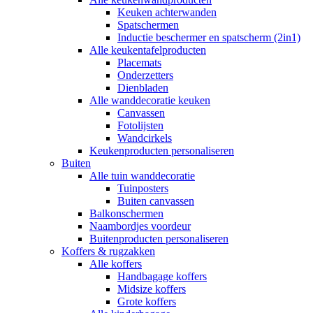
Keuken achterwanden
Spatschermen
Inductie beschermer en spatscherm (2in1)
Alle keukentafelproducten
Placemats
Onderzetters
Dienbladen
Alle wanddecoratie keuken
Canvassen
Fotolijsten
Wandcirkels
Keukenproducten personaliseren
Buiten
Alle tuin wanddecoratie
Tuinposters
Buiten canvassen
Balkonschermen
Naambordjes voordeur
Buitenproducten personaliseren
Koffers & rugzakken
Alle koffers
Handbagage koffers
Midsize koffers
Grote koffers