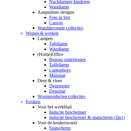
Nachtlampje kinderen
Wandlamp
Aanpasbare designs
Foto in lijst
Canvas
Wanddecoratie collecties
Wonen & werken
Lampen
Tafellamp
Wandlamp
(Home)Office
Bureau onderlegger
Taffellamp
Laptophoes
Muismat
Deur & vloer
Deurposter
Deurmat
Woonproducten collecties
Keuken
Voor het werkblad
Inductie beschermer
Inductie beschermer & spatscherm (2in1)
Voor de keukenwand
Spatscherm