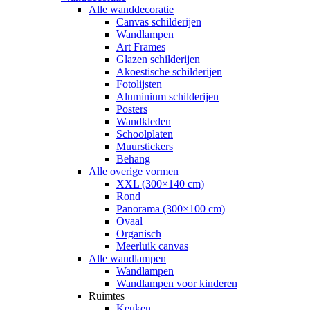
Alle wanddecoratie
Canvas schilderijen
Wandlampen
Art Frames
Glazen schilderijen
Akoestische schilderijen
Fotolijsten
Aluminium schilderijen
Posters
Wandkleden
Schoolplaten
Muurstickers
Behang
Alle overige vormen
XXL (300×140 cm)
Rond
Panorama (300×100 cm)
Ovaal
Organisch
Meerluik canvas
Alle wandlampen
Wandlampen
Wandlampen voor kinderen
Ruimtes
Keuken