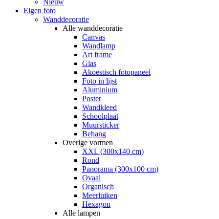
Nieuw
Eigen foto
Wanddecoratie
Alle wanddecoratie
Canvas
Wandlamp
Art frame
Glas
Akoestisch fotopaneel
Foto in lijst
Aluminium
Poster
Wandkleed
Schoolplaat
Muursticker
Behang
Overige vormen
XXL (300x140 cm)
Rond
Panorama (300x100 cm)
Ovaal
Organisch
Meerluiken
Hexagon
Alle lampen