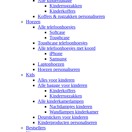
Alle kinderbagage
Kinderrugzakken
Kinderkoffers
Koffers & rugzakken personaliseren
Hoezen
Alle telefoonhoesjes
Softcase
Toughcase
Toughcase telefoonhoesjes
Alle telefoonhoesjes met koord
iPhone
Samsung
Laptophoezen
Hoezen personaliseren
Kids
Alles voor kinderen
Alle bagage voor kinderen
Kinderkoffers
Kinderrugzakken
Alle kinderkamerlampen
Nachtlampjes kinderen
Wandlampen kinderkamer
Deurstickers voor kinderen
Kinderproducten personaliseren
Bestsellers