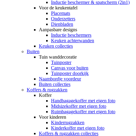
Inductie beschermer & spatscherm (2in1)
Voor de keukentafel
Placemats
Onderzetters
Dienbladen
Aanpasbare designs
Inductie beschermers
Keuken achterwanden
Keuken collecties
Buiten
Tuin wanddecoratie
Tuinposter
Canvas voor buiten
Tuinposter doorkijk
Naambordje voordeur
Buiten collecties
Koffers & rugzakken
Koffer
Handbagagekoffer met eigen foto
Midsizekoffer met eigen foto
Ruimbagagekoffer met eigen foto
Voor kinderen
Kinderrugzakken
Kinderkoffer met eigen foto
Koffers & rugzakken collecties