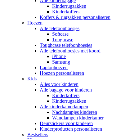
Alle kinderbagage
Kinderrugzakken
Kinderkoffers
Koffers & rugzakken personaliseren
Hoezen
Alle telefoonhoesjes
Softcase
Toughcase
Toughcase telefoonhoesjes
Alle telefoonhoesjes met koord
iPhone
Samsung
Laptophoezen
Hoezen personaliseren
Kids
Alles voor kinderen
Alle bagage voor kinderen
Kinderkoffers
Kinderrugzakken
Alle kinderkamerlampen
Nachtlampjes kinderen
Wandlampen kinderkamer
Deurstickers voor kinderen
Kinderproducten personaliseren
Bestsellers