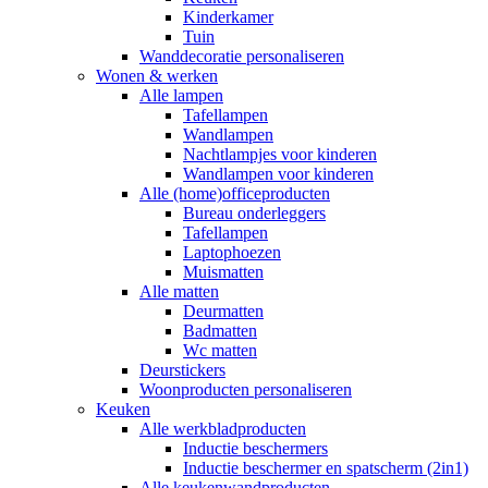
Kinderkamer
Tuin
Wanddecoratie personaliseren
Wonen & werken
Alle lampen
Tafellampen
Wandlampen
Nachtlampjes voor kinderen
Wandlampen voor kinderen
Alle (home)officeproducten
Bureau onderleggers
Tafellampen
Laptophoezen
Muismatten
Alle matten
Deurmatten
Badmatten
Wc matten
Deurstickers
Woonproducten personaliseren
Keuken
Alle werkbladproducten
Inductie beschermers
Inductie beschermer en spatscherm (2in1)
Alle keukenwandproducten