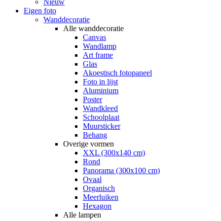
Nieuw
Eigen foto
Wanddecoratie
Alle wanddecoratie
Canvas
Wandlamp
Art frame
Glas
Akoestisch fotopaneel
Foto in lijst
Aluminium
Poster
Wandkleed
Schoolplaat
Muursticker
Behang
Overige vormen
XXL (300x140 cm)
Rond
Panorama (300x100 cm)
Ovaal
Organisch
Meerluiken
Hexagon
Alle lampen