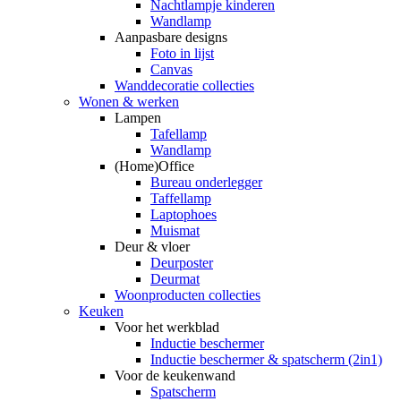
Nachtlampje kinderen
Wandlamp
Aanpasbare designs
Foto in lijst
Canvas
Wanddecoratie collecties
Wonen & werken
Lampen
Tafellamp
Wandlamp
(Home)Office
Bureau onderlegger
Taffellamp
Laptophoes
Muismat
Deur & vloer
Deurposter
Deurmat
Woonproducten collecties
Keuken
Voor het werkblad
Inductie beschermer
Inductie beschermer & spatscherm (2in1)
Voor de keukenwand
Spatscherm