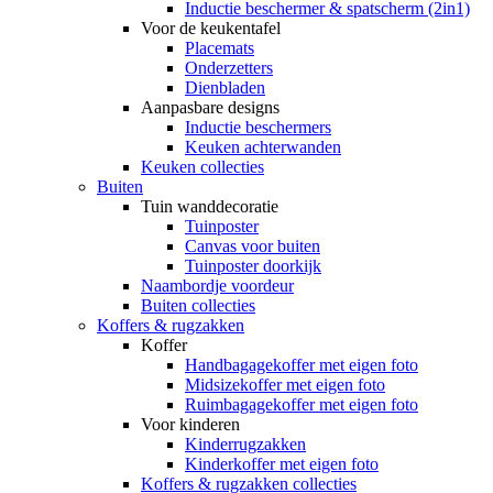
Inductie beschermer & spatscherm (2in1)
Voor de keukentafel
Placemats
Onderzetters
Dienbladen
Aanpasbare designs
Inductie beschermers
Keuken achterwanden
Keuken collecties
Buiten
Tuin wanddecoratie
Tuinposter
Canvas voor buiten
Tuinposter doorkijk
Naambordje voordeur
Buiten collecties
Koffers & rugzakken
Koffer
Handbagagekoffer met eigen foto
Midsizekoffer met eigen foto
Ruimbagagekoffer met eigen foto
Voor kinderen
Kinderrugzakken
Kinderkoffer met eigen foto
Koffers & rugzakken collecties