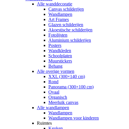
Alle wanddecoratie
Canvas schilderijen
Wandlampen
Art Frames
Glazen schilderijen
Akoestische schilderijen
Fotolijsten
Aluminium schilderijen
Posters
Wandkleden
Schoolplaten
Muurstickers
Behang
Alle overige vormen
XXL (300×140 cm)
Rond
Panorama (300×100 cm)
Ovaal
Organisch
Meerluik canvas
Alle wandlampen
Wandlampen
Wandlampen voor kinderen
Ruimtes
Keuken