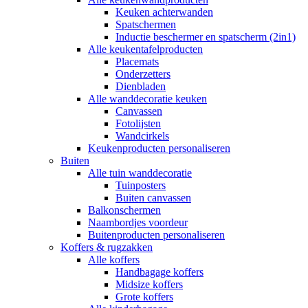
Keuken achterwanden
Spatschermen
Inductie beschermer en spatscherm (2in1)
Alle keukentafelproducten
Placemats
Onderzetters
Dienbladen
Alle wanddecoratie keuken
Canvassen
Fotolijsten
Wandcirkels
Keukenproducten personaliseren
Buiten
Alle tuin wanddecoratie
Tuinposters
Buiten canvassen
Balkonschermen
Naambordjes voordeur
Buitenproducten personaliseren
Koffers & rugzakken
Alle koffers
Handbagage koffers
Midsize koffers
Grote koffers