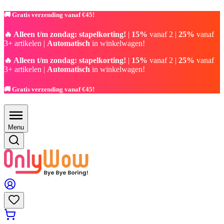
🚚 Gratis verzending vanaf €45!
🔥 Alleen t/m zondag: stapelkorting!
|
15%
vanaf 2 |
25%
vanaf
3+ artikelen |
Automatisch
in winkelwagen!
🔥 Alleen t/m zondag: stapelkorting!
|
15%
vanaf 2 |
25%
vanaf
3+ artikelen |
Automatisch
in winkelwagen!
🚚 Gratis verzending vanaf €45!
Menu