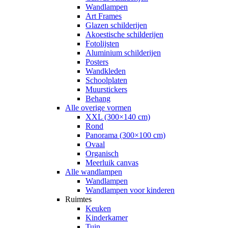
Wandlampen
Art Frames
Glazen schilderijen
Akoestische schilderijen
Fotolijsten
Aluminium schilderijen
Posters
Wandkleden
Schoolplaten
Muurstickers
Behang
Alle overige vormen
XXL (300×140 cm)
Rond
Panorama (300×100 cm)
Ovaal
Organisch
Meerluik canvas
Alle wandlampen
Wandlampen
Wandlampen voor kinderen
Ruimtes
Keuken
Kinderkamer
Tuin