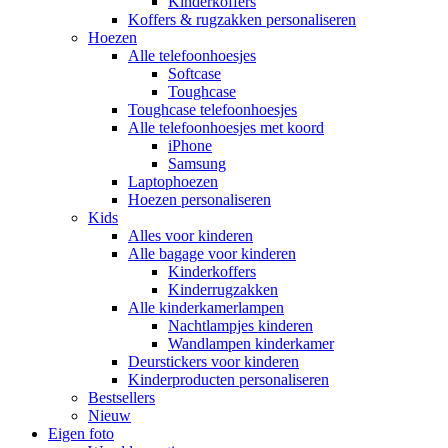
Kinderkoffers
Koffers & rugzakken personaliseren
Hoezen
Alle telefoonhoesjes
Softcase
Toughcase
Toughcase telefoonhoesjes
Alle telefoonhoesjes met koord
iPhone
Samsung
Laptophoezen
Hoezen personaliseren
Kids
Alles voor kinderen
Alle bagage voor kinderen
Kinderkoffers
Kinderrugzakken
Alle kinderkamerlampen
Nachtlampjes kinderen
Wandlampen kinderkamer
Deurstickers voor kinderen
Kinderproducten personaliseren
Bestsellers
Nieuw
Eigen foto