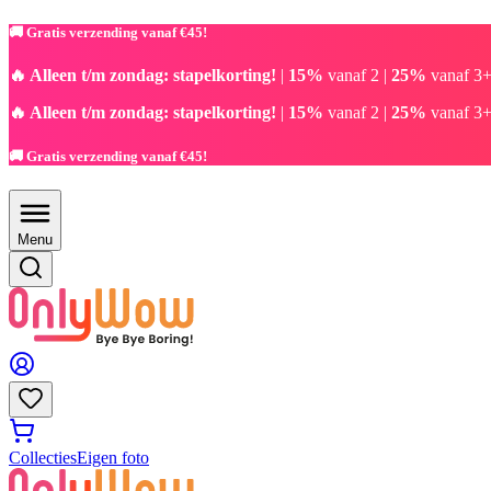
🚚 Gratis verzending vanaf €45!
🔥 Alleen t/m zondag: stapelkorting!
|
15%
vanaf 2 |
25%
vanaf 3+
🔥 Alleen t/m zondag: stapelkorting!
|
15%
vanaf 2 |
25%
vanaf 3+
🚚 Gratis verzending vanaf €45!
Menu
Collecties
Eigen foto