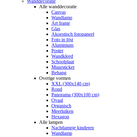
Wanddecoratie
Alle wanddecoratie
Canvas
Wandlamp
Art frame
Glas
Akoestisch fotopaneel
Foto in lijst
Aluminium
Poster
Wandkleed
Schoolplaat
Muursticker
Behang
Overige vormen
XXL (300x140 cm)
Rond
Panorama (300x100 cm)
Ovaal
Organisch
Meerluiken
Hexagon
Alle lampen
Nachtlampje kinderen
Wandlamp