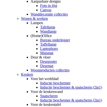
Aanpasbare designs
Foto in lijst
Canvas
Wanddecoratie collecties
Wonen & werken
Lampen
Tafellamp
Wandlamp
(Home)Office
Bureau onderlegger
Taffellamp
Laptophoes
Muismat
Deur & vloer
Deurposter
Deurmat
Woonproducten collecties
Keuken
Voor het werkblad
Inductie beschermer
Inductie beschermer & spatscherm (2in1)
Voor de keukenwand
Spatscherm
Inductie beschermer & spatscherm (2in1)
Voor de keukentafel