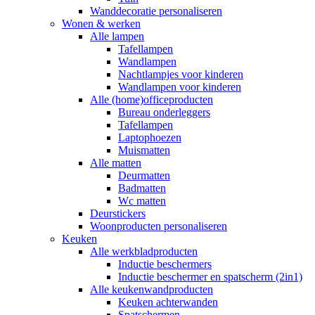
Wanddecoratie personaliseren
Wonen & werken
Alle lampen
Tafellampen
Wandlampen
Nachtlampjes voor kinderen
Wandlampen voor kinderen
Alle (home)officeproducten
Bureau onderleggers
Tafellampen
Laptophoezen
Muismatten
Alle matten
Deurmatten
Badmatten
Wc matten
Deurstickers
Woonproducten personaliseren
Keuken
Alle werkbladproducten
Inductie beschermers
Inductie beschermer en spatscherm (2in1)
Alle keukenwandproducten
Keuken achterwanden
Spatschermen