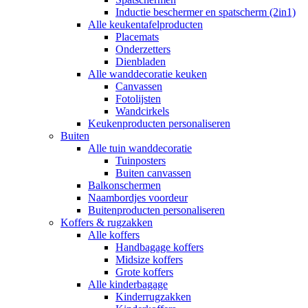
Inductie beschermer en spatscherm (2in1)
Alle keukentafelproducten
Placemats
Onderzetters
Dienbladen
Alle wanddecoratie keuken
Canvassen
Fotolijsten
Wandcirkels
Keukenproducten personaliseren
Buiten
Alle tuin wanddecoratie
Tuinposters
Buiten canvassen
Balkonschermen
Naambordjes voordeur
Buitenproducten personaliseren
Koffers & rugzakken
Alle koffers
Handbagage koffers
Midsize koffers
Grote koffers
Alle kinderbagage
Kinderrugzakken