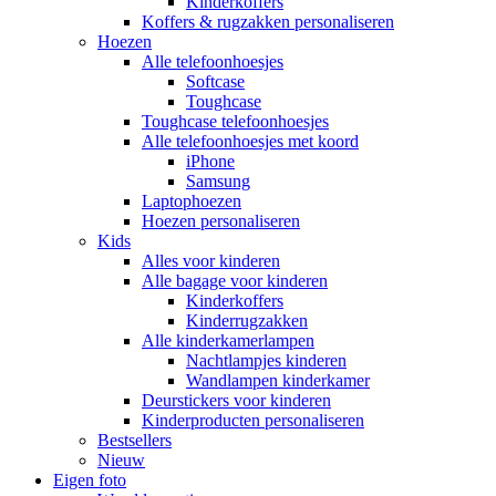
Kinderkoffers
Koffers & rugzakken personaliseren
Hoezen
Alle telefoonhoesjes
Softcase
Toughcase
Toughcase telefoonhoesjes
Alle telefoonhoesjes met koord
iPhone
Samsung
Laptophoezen
Hoezen personaliseren
Kids
Alles voor kinderen
Alle bagage voor kinderen
Kinderkoffers
Kinderrugzakken
Alle kinderkamerlampen
Nachtlampjes kinderen
Wandlampen kinderkamer
Deurstickers voor kinderen
Kinderproducten personaliseren
Bestsellers
Nieuw
Eigen foto