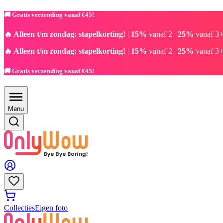
🚚 Gratis verzending vanaf €45!
🔥 Alleen t/m zondag: stapelkorting!
|
15%
vanaf 2 |
25%
vanaf 3+
🔥 Alleen t/m zondag: stapelkorting!
|
15%
vanaf 2 |
25%
vanaf 3+
🚚 Gratis verzending vanaf €45!
Menu
Collecties
Eigen foto