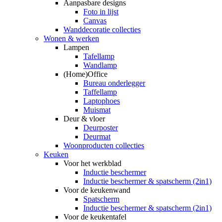
Aanpasbare designs
Foto in lijst
Canvas
Wanddecoratie collecties
Wonen & werken
Lampen
Tafellamp
Wandlamp
(Home)Office
Bureau onderlegger
Taffellamp
Laptophoes
Muismat
Deur & vloer
Deurposter
Deurmat
Woonproducten collecties
Keuken
Voor het werkblad
Inductie beschermer
Inductie beschermer & spatscherm (2in1)
Voor de keukenwand
Spatscherm
Inductie beschermer & spatscherm (2in1)
Voor de keukentafel