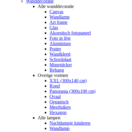
Wanddecoratie
Alle wanddecoratie
Canvas
Wandlamp
Art frame
Glas
Akoestisch fotopaneel
Foto in lijst
Aluminium
Poster
Wandkleed
Schoolplaat
Muursticker
Behang
Overige vormen
XXL (300x140 cm)
Rond
Panorama (300x100 cm)
Ovaal
Organisch
Meerluiken
Hexagon
Alle lampen
Nachtlampje kinderen
Wandlamp