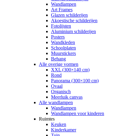
Wandlampen
Art Frames
Glazen schilderijen
Akoestische schilderijen
Fotolijsten
Aluminium schilderijen
Posters
Wandkleden
Schoolplaten
Muurstickers
Behang
Alle overige vormen
XXL (300×140 cm)
Rond
Panorama (300×100 cm)
Ovaal
Organisch
Meerluik canvas
Alle wandlampen
Wandlampen
Wandlampen voor kinderen
Ruimtes
Keuken
Kinderkamer
Tuin