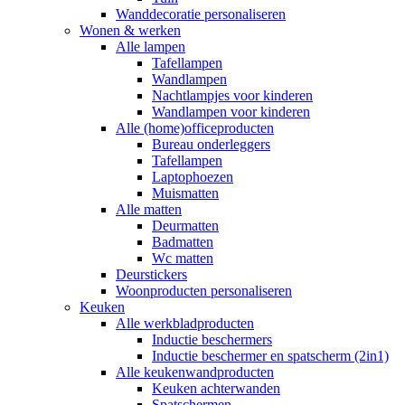
Wanddecoratie personaliseren
Wonen & werken
Alle lampen
Tafellampen
Wandlampen
Nachtlampjes voor kinderen
Wandlampen voor kinderen
Alle (home)officeproducten
Bureau onderleggers
Tafellampen
Laptophoezen
Muismatten
Alle matten
Deurmatten
Badmatten
Wc matten
Deurstickers
Woonproducten personaliseren
Keuken
Alle werkbladproducten
Inductie beschermers
Inductie beschermer en spatscherm (2in1)
Alle keukenwandproducten
Keuken achterwanden
Spatschermen