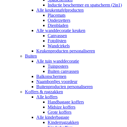
Inductie beschermer en spatscherm (2in1)
Alle keukentafelproducten
Placemats
Onderzetters
Dienbladen
Alle wanddecoratie keuken
Canvassen
Fotolijsten
Wandcirkels
Keukenproducten personaliseren
Buiten
Alle tuin wanddecoratie
Tuinposters
Buiten canvassen
Balkonschermen
Naambordjes voordeur
Buitenproducten personaliseren
Koffers & rugzakken
Alle koffers
Handbagage koffers
Midsize koffers
Grote koffers
Alle kinderbagage
Kinderrugzakken