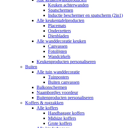
Keuken achterwanden
Spatschermen
Inductie beschermer en spatscherm (2in1)
Alle keukentafelproducten
Placemats
Onderzetters
Dienbladen
Alle wanddecoratie keuken
Canvassen
Fotolijsten
Wandcirkels
Keukenproducten personaliseren
Buiten
Alle tuin wanddecoratie
Tuinposters
Buiten canvassen
Balkonschermen
Naambordjes voordeur
Buitenproducten personaliseren
Koffers & rugzakken
Alle koffers
Handbagage koffers
Midsize koffers
Grote koffers