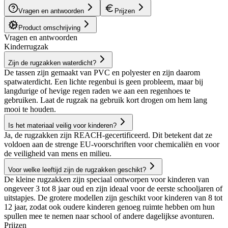
Vragen en antwoorden
Prijzen
Product omschrijving
Vragen en antwoorden
Kinderrugzak
Zijn de rugzakken waterdicht?
De tassen zijn gemaakt van PVC en polyester en zijn daarom
spatwaterdicht. Een lichte regenbui is geen probleem, maar bij
langdurige of hevige regen raden we aan een regenhoes te
gebruiken. Laat de rugzak na gebruik kort drogen om hem lang
mooi te houden.
Is het materiaal veilig voor kinderen?
Ja, de rugzakken zijn REACH-gecertificeerd. Dit betekent dat ze
voldoen aan de strenge EU-voorschriften voor chemicaliën en voor
de veiligheid van mens en milieu.
Voor welke leeftijd zijn de rugzakken geschikt?
De kleine rugzakken zijn speciaal ontworpen voor kinderen van
ongeveer 3 tot 8 jaar oud en zijn ideaal voor de eerste schooljaren of
uitstapjes. De grotere modellen zijn geschikt voor kinderen van 8 tot
12 jaar, zodat ook oudere kinderen genoeg ruimte hebben om hun
spullen mee te nemen naar school of andere dagelijkse avonturen.
Prijzen