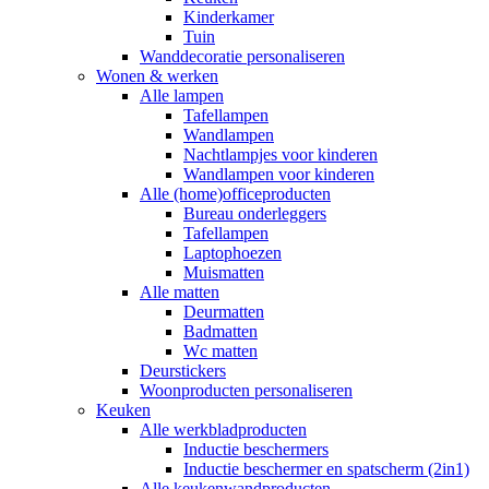
Kinderkamer
Tuin
Wanddecoratie personaliseren
Wonen & werken
Alle lampen
Tafellampen
Wandlampen
Nachtlampjes voor kinderen
Wandlampen voor kinderen
Alle (home)officeproducten
Bureau onderleggers
Tafellampen
Laptophoezen
Muismatten
Alle matten
Deurmatten
Badmatten
Wc matten
Deurstickers
Woonproducten personaliseren
Keuken
Alle werkbladproducten
Inductie beschermers
Inductie beschermer en spatscherm (2in1)
Alle keukenwandproducten