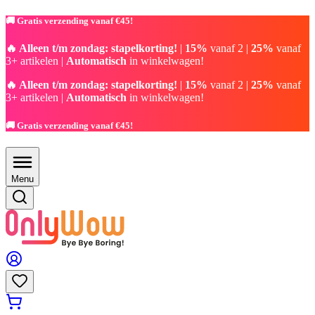
🚚 Gratis verzending vanaf €45!
🔥 Alleen t/m zondag: stapelkorting!
|
15%
vanaf 2 |
25%
vanaf
3+ artikelen |
Automatisch
in winkelwagen!
🔥 Alleen t/m zondag: stapelkorting!
|
15%
vanaf 2 |
25%
vanaf
3+ artikelen |
Automatisch
in winkelwagen!
🚚 Gratis verzending vanaf €45!
Menu