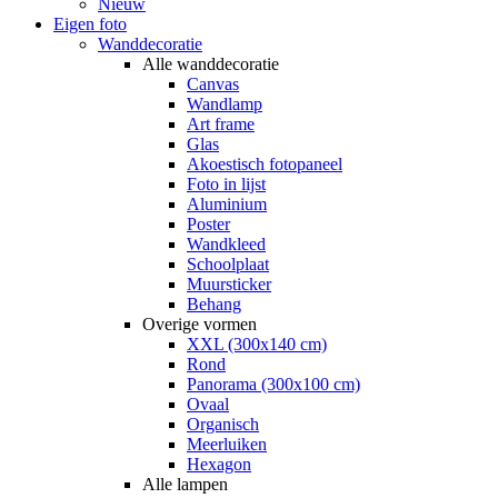
Nieuw
Eigen foto
Wanddecoratie
Alle wanddecoratie
Canvas
Wandlamp
Art frame
Glas
Akoestisch fotopaneel
Foto in lijst
Aluminium
Poster
Wandkleed
Schoolplaat
Muursticker
Behang
Overige vormen
XXL (300x140 cm)
Rond
Panorama (300x100 cm)
Ovaal
Organisch
Meerluiken
Hexagon
Alle lampen