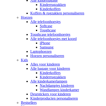
Alle kinderbagage
Kinderrugzakken
Kinderkoffers
Koffers & rugzakken personaliseren
Hoezen
Alle telefoonhoesjes
Softcase
Toughcase
Toughcase telefoonhoesjes
Alle telefoonhoesjes met koord
iPhone
Samsung
Laptophoezen
Hoezen personaliseren
Kids
Alles voor kinderen
Alle bagage voor kinderen
Kinderkoffers
Kinderrugzakken
Alle kinderkamerlampen
Nachtlampjes kinderen
Wandlampen kinderkamer
Deurstickers voor kinderen
Kinderproducten personaliseren
Bestsellers