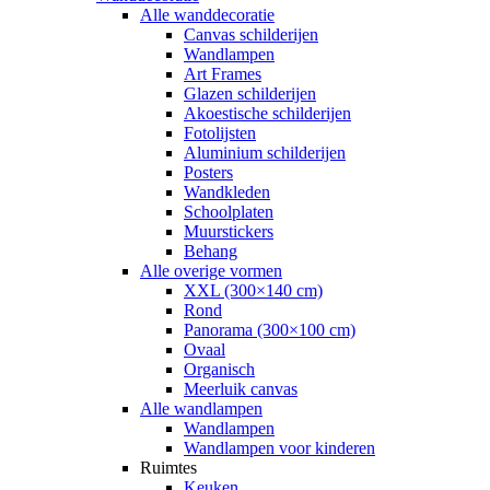
Alle wanddecoratie
Canvas schilderijen
Wandlampen
Art Frames
Glazen schilderijen
Akoestische schilderijen
Fotolijsten
Aluminium schilderijen
Posters
Wandkleden
Schoolplaten
Muurstickers
Behang
Alle overige vormen
XXL (300×140 cm)
Rond
Panorama (300×100 cm)
Ovaal
Organisch
Meerluik canvas
Alle wandlampen
Wandlampen
Wandlampen voor kinderen
Ruimtes
Keuken