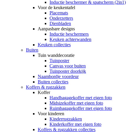
Inductie beschermer & spatscherm (2in1)
Voor de keukentafel
Placemats
Onderzetters
Dienbladen
Aanpasbare designs
Inductie beschermers
Keuken achterwanden
Keuken collecties
Buiten
Tuin wanddecoratie
Tuinposter
Canvas voor buiten
Tuinposter doorkijk
Naambordje voordeur
Buiten collecties
Koffers & rugzakken
Koffer
Handbagagekoffer met eigen foto
Midsizekoffer met eigen foto
Ruimbagagekoffer met eigen foto
Voor kinderen
Kinderrugzakken
Kinderkoffer met eigen foto
Koffers & rugzakken collecties