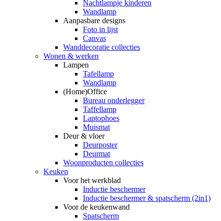
Nachtlampje kinderen
Wandlamp
Aanpasbare designs
Foto in lijst
Canvas
Wanddecoratie collecties
Wonen & werken
Lampen
Tafellamp
Wandlamp
(Home)Office
Bureau onderlegger
Taffellamp
Laptophoes
Muismat
Deur & vloer
Deurposter
Deurmat
Woonproducten collecties
Keuken
Voor het werkblad
Inductie beschermer
Inductie beschermer & spatscherm (2in1)
Voor de keukenwand
Spatscherm