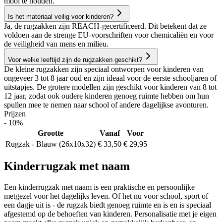
mooi te houden.
Is het materiaal veilig voor kinderen?
Ja, de rugzakken zijn REACH-gecertificeerd. Dit betekent dat ze
voldoen aan de strenge EU-voorschriften voor chemicaliën en voor
de veiligheid van mens en milieu.
Voor welke leeftijd zijn de rugzakken geschikt?
De kleine rugzakken zijn speciaal ontworpen voor kinderen van
ongeveer 3 tot 8 jaar oud en zijn ideaal voor de eerste schooljaren of
uitstapjes. De grotere modellen zijn geschikt voor kinderen van 8 tot
12 jaar, zodat ook oudere kinderen genoeg ruimte hebben om hun
spullen mee te nemen naar school of andere dagelijkse avonturen.
Prijzen
- 10%
Grootte
Vanaf
Voor
Rugzak - Blauw (26x10x32)
€ 33,50
€ 29,95
Kinderrugzak met naam
Een kinderrugzak met naam is een praktische en persoonlijke
metgezel voor het dagelijks leven. Of het nu voor school, sport of
een dagje uit is - de rugzak biedt genoeg ruimte en is en is speciaal
afgestemd op de behoeften van kinderen. Personalisatie met je eigen