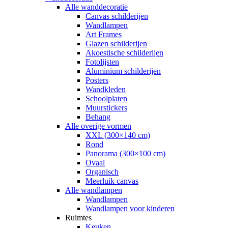
Alle wanddecoratie
Canvas schilderijen
Wandlampen
Art Frames
Glazen schilderijen
Akoestische schilderijen
Fotolijsten
Aluminium schilderijen
Posters
Wandkleden
Schoolplaten
Muurstickers
Behang
Alle overige vormen
XXL (300×140 cm)
Rond
Panorama (300×100 cm)
Ovaal
Organisch
Meerluik canvas
Alle wandlampen
Wandlampen
Wandlampen voor kinderen
Ruimtes
Keuken