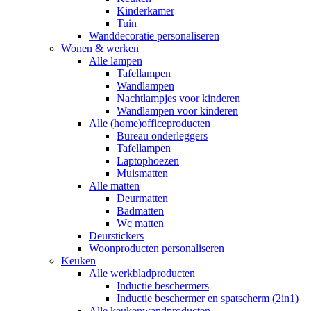
Kinderkamer
Tuin
Wanddecoratie personaliseren
Wonen & werken
Alle lampen
Tafellampen
Wandlampen
Nachtlampjes voor kinderen
Wandlampen voor kinderen
Alle (home)officeproducten
Bureau onderleggers
Tafellampen
Laptophoezen
Muismatten
Alle matten
Deurmatten
Badmatten
Wc matten
Deurstickers
Woonproducten personaliseren
Keuken
Alle werkbladproducten
Inductie beschermers
Inductie beschermer en spatscherm (2in1)
Alle keukenwandproducten