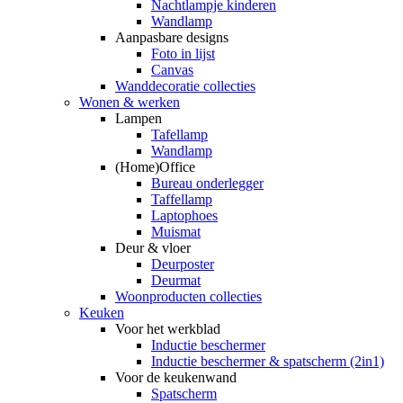
Nachtlampje kinderen
Wandlamp
Aanpasbare designs
Foto in lijst
Canvas
Wanddecoratie collecties
Wonen & werken
Lampen
Tafellamp
Wandlamp
(Home)Office
Bureau onderlegger
Taffellamp
Laptophoes
Muismat
Deur & vloer
Deurposter
Deurmat
Woonproducten collecties
Keuken
Voor het werkblad
Inductie beschermer
Inductie beschermer & spatscherm (2in1)
Voor de keukenwand
Spatscherm