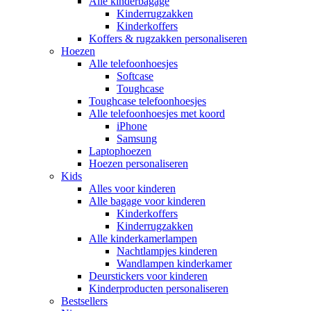
Alle kinderbagage
Kinderrugzakken
Kinderkoffers
Koffers & rugzakken personaliseren
Hoezen
Alle telefoonhoesjes
Softcase
Toughcase
Toughcase telefoonhoesjes
Alle telefoonhoesjes met koord
iPhone
Samsung
Laptophoezen
Hoezen personaliseren
Kids
Alles voor kinderen
Alle bagage voor kinderen
Kinderkoffers
Kinderrugzakken
Alle kinderkamerlampen
Nachtlampjes kinderen
Wandlampen kinderkamer
Deurstickers voor kinderen
Kinderproducten personaliseren
Bestsellers