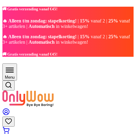
🚚 Gratis verzending vanaf €45!
🔥 Alleen t/m zondag: stapelkorting!
|
15%
vanaf 2 |
25%
vanaf
3+ artikelen |
Automatisch
in winkelwagen!
🔥 Alleen t/m zondag: stapelkorting!
|
15%
vanaf 2 |
25%
vanaf
3+ artikelen |
Automatisch
in winkelwagen!
🚚 Gratis verzending vanaf €45!
Menu