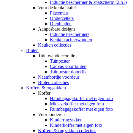
Inductie beschermer & spatscherm (2in1)
Voor de keukentafel
Placemats
Onderzetters
Dienbladen
Aanpasbare designs
Inductie beschermers
Keuken achterwanden
Keuken collecties
Buiten
Tuin wanddecoratie
Tuinposter
Canvas voor buiten
Tuinposter doorkijk
Naambordje voordeur
Buiten collecties
Koffers & rugzakken
Koffer
Handbagagekoffer met eigen foto
Midsizekoffer met eigen foto
Ruimbagagekoffer met eigen foto
Voor kinderen
Kinderrugzakken
Kinderkoffer met eigen foto
Koffers & rugzakken collecties