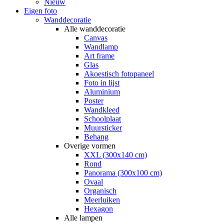
Nieuw
Eigen foto
Wanddecoratie
Alle wanddecoratie
Canvas
Wandlamp
Art frame
Glas
Akoestisch fotopaneel
Foto in lijst
Aluminium
Poster
Wandkleed
Schoolplaat
Muursticker
Behang
Overige vormen
XXL (300x140 cm)
Rond
Panorama (300x100 cm)
Ovaal
Organisch
Meerluiken
Hexagon
Alle lampen