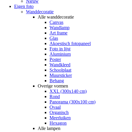
Nieuw
Eigen foto
Wanddecoratie
Alle wanddecoratie
Canvas
Wandlamp
Art frame
Glas
Akoestisch fotopaneel
Foto in lijst
Aluminium
Poster
Wandkleed
Schoolplaat
Muursticker
Behang
Overige vormen
XXL (300x140 cm)
Rond
Panorama (300x100 cm)
Ovaal
Organisch
Meerluiken
Hexagon
Alle lampen