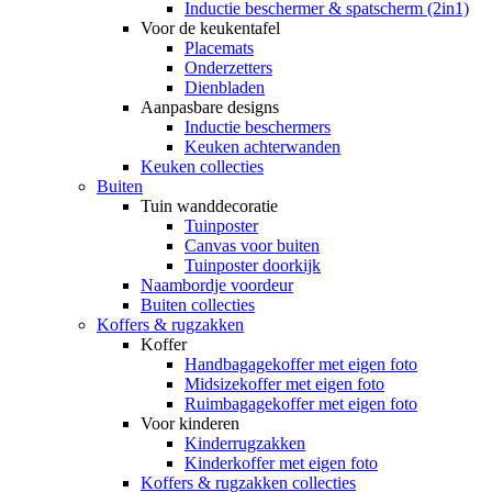
Inductie beschermer & spatscherm (2in1)
Voor de keukentafel
Placemats
Onderzetters
Dienbladen
Aanpasbare designs
Inductie beschermers
Keuken achterwanden
Keuken collecties
Buiten
Tuin wanddecoratie
Tuinposter
Canvas voor buiten
Tuinposter doorkijk
Naambordje voordeur
Buiten collecties
Koffers & rugzakken
Koffer
Handbagagekoffer met eigen foto
Midsizekoffer met eigen foto
Ruimbagagekoffer met eigen foto
Voor kinderen
Kinderrugzakken
Kinderkoffer met eigen foto
Koffers & rugzakken collecties