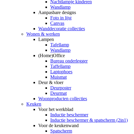
Nachtlampje kinderen
Wandlamp
Aanpasbare designs
Foto in lijst
Canvas
Wanddecoratie collecties
Wonen & werken
Lampen
Tafellamp
Wandlamp
(Home)Office
Bureau onderlegger
Taffellamp
Laptophoes
Muismat
Deur & vloer
Deurposter
Deurmat
Woonproducten collecties
Keuken
Voor het werkblad
Inductie beschermer
Inductie beschermer & spatscherm (2in1)
Voor de keukenwand
Spatscherm