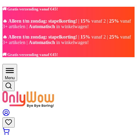
🚚 Gratis verzending vanaf €45!
🔥 Alleen t/m zondag: stapelkorting!
|
15%
vanaf 2 |
25%
vanaf
3+ artikelen |
Automatisch
in winkelwagen!
🔥 Alleen t/m zondag: stapelkorting!
|
15%
vanaf 2 |
25%
vanaf
3+ artikelen |
Automatisch
in winkelwagen!
🚚 Gratis verzending vanaf €45!
Menu