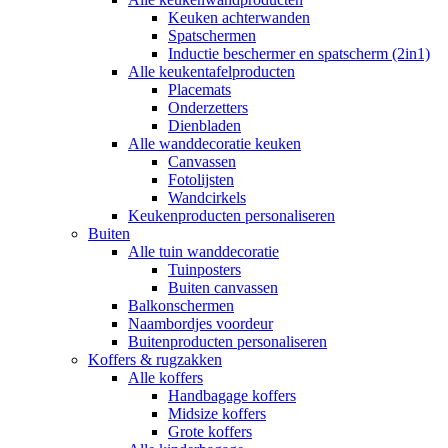
Keuken achterwanden
Spatschermen
Inductie beschermer en spatscherm (2in1)
Alle keukentafelproducten
Placemats
Onderzetters
Dienbladen
Alle wanddecoratie keuken
Canvassen
Fotolijsten
Wandcirkels
Keukenproducten personaliseren
Buiten
Alle tuin wanddecoratie
Tuinposters
Buiten canvassen
Balkonschermen
Naambordjes voordeur
Buitenproducten personaliseren
Koffers & rugzakken
Alle koffers
Handbagage koffers
Midsize koffers
Grote koffers