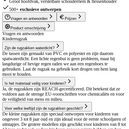
Groot hoofdvak, verstelbare schouderriem & flessenhouder
500+
exclusieve ontwerpen
Vragen en antwoorden
Prijzen
Product omschrijving
Vragen en antwoorden
Kinderrugzak
Zijn de rugzakken waterdicht?
De tassen zijn gemaakt van PVC en polyester en zijn daarom
spatwaterdicht. Een lichte regenbui is geen probleem, maar bij
langdurige of hevige regen raden we aan een regenhoes te
gebruiken. Laat de rugzak na gebruik kort drogen om hem lang
mooi te houden.
Is het materiaal veilig voor kinderen?
Ja, de rugzakken zijn REACH-gecertificeerd. Dit betekent dat ze
voldoen aan de strenge EU-voorschriften voor chemicaliën en voor
de veiligheid van mens en milieu.
Voor welke leeftijd zijn de rugzakken geschikt?
De kleine rugzakken zijn speciaal ontworpen voor kinderen van
ongeveer 3 tot 8 jaar oud en zijn ideaal voor de eerste schooljaren of
uitstapjes. De grotere modellen zijn geschikt voor kinderen van 8 tot