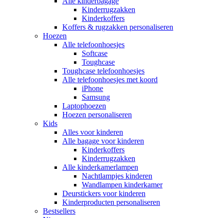
Alle kinderbagage
Kinderrugzakken
Kinderkoffers
Koffers & rugzakken personaliseren
Hoezen
Alle telefoonhoesjes
Softcase
Toughcase
Toughcase telefoonhoesjes
Alle telefoonhoesjes met koord
iPhone
Samsung
Laptophoezen
Hoezen personaliseren
Kids
Alles voor kinderen
Alle bagage voor kinderen
Kinderkoffers
Kinderrugzakken
Alle kinderkamerlampen
Nachtlampjes kinderen
Wandlampen kinderkamer
Deurstickers voor kinderen
Kinderproducten personaliseren
Bestsellers