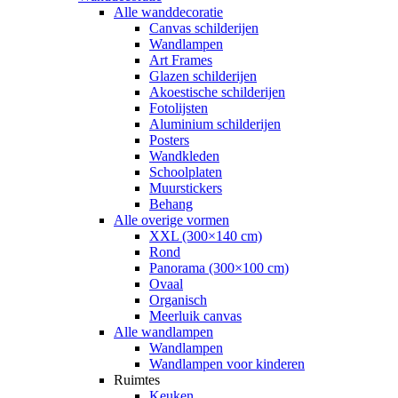
Alle wanddecoratie
Canvas schilderijen
Wandlampen
Art Frames
Glazen schilderijen
Akoestische schilderijen
Fotolijsten
Aluminium schilderijen
Posters
Wandkleden
Schoolplaten
Muurstickers
Behang
Alle overige vormen
XXL (300×140 cm)
Rond
Panorama (300×100 cm)
Ovaal
Organisch
Meerluik canvas
Alle wandlampen
Wandlampen
Wandlampen voor kinderen
Ruimtes
Keuken