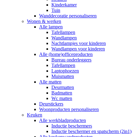
Kinderkamer
Tuin
Wanddecoratie personaliseren
Wonen & werken
Alle lampen
Tafellampen
Wandlampen
Nachtlampjes voor kinderen
Wandlampen voor kinderen
Alle (home)officeproducten
Bureau onderleggers
Tafellampen
Laptophoezen
Muismatten
Alle matten
Deurmatten
Badmatten
Wc matten
Deurstickers
Woonproducten personaliseren
Keuken
Alle werkbladproducten
Inductie beschermers
Inductie beschermer en spatscherm (2in1)
Alle keukenwandproducten