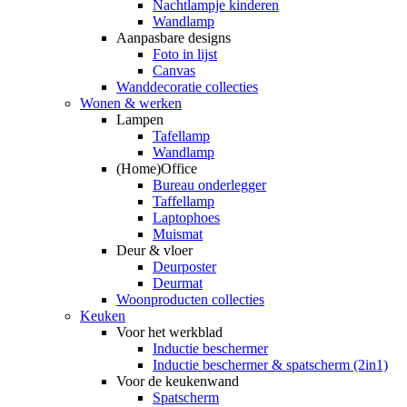
Nachtlampje kinderen
Wandlamp
Aanpasbare designs
Foto in lijst
Canvas
Wanddecoratie collecties
Wonen & werken
Lampen
Tafellamp
Wandlamp
(Home)Office
Bureau onderlegger
Taffellamp
Laptophoes
Muismat
Deur & vloer
Deurposter
Deurmat
Woonproducten collecties
Keuken
Voor het werkblad
Inductie beschermer
Inductie beschermer & spatscherm (2in1)
Voor de keukenwand
Spatscherm