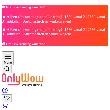
🚚 Gratis verzending vanaf €45!
🔥 Alleen t/m zondag: stapelkorting!
|
15%
vanaf 2 |
25%
vanaf
3+ artikelen |
Automatisch
in winkelwagen!
🔥 Alleen t/m zondag: stapelkorting!
|
15%
vanaf 2 |
25%
vanaf
3+ artikelen |
Automatisch
in winkelwagen!
🚚 Gratis verzending vanaf €45!
Menu