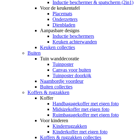
Inductie beschermer & spatscherm (2in1)
Voor de keukentafel
Placemats
Onderzetters
Dienbladen
Aanpasbare designs
Inductie beschermers
Keuken achterwanden
Keuken collecties
Buiten
Tuin wanddecoratie
Tuinposter
Canvas voor buiten
Tuinposter doorkijk
Naambordje voordeur
Buiten collecties
Koffers & rugzakken
Koffer
Handbagagekoffer met eigen foto
Midsizekoffer met eigen foto
Ruimbagagekoffer met eigen foto
Voor kinderen
Kinderrugzakken
Kinderkoffer met eigen foto
Koffers & rugzakken collecties