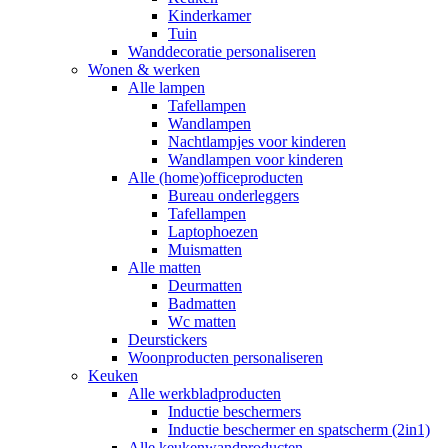
Kinderkamer
Tuin
Wanddecoratie personaliseren
Wonen & werken
Alle lampen
Tafellampen
Wandlampen
Nachtlampjes voor kinderen
Wandlampen voor kinderen
Alle (home)officeproducten
Bureau onderleggers
Tafellampen
Laptophoezen
Muismatten
Alle matten
Deurmatten
Badmatten
Wc matten
Deurstickers
Woonproducten personaliseren
Keuken
Alle werkbladproducten
Inductie beschermers
Inductie beschermer en spatscherm (2in1)
Alle keukenwandproducten