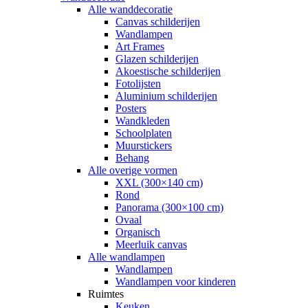
Alle wanddecoratie
Canvas schilderijen
Wandlampen
Art Frames
Glazen schilderijen
Akoestische schilderijen
Fotolijsten
Aluminium schilderijen
Posters
Wandkleden
Schoolplaten
Muurstickers
Behang
Alle overige vormen
XXL (300×140 cm)
Rond
Panorama (300×100 cm)
Ovaal
Organisch
Meerluik canvas
Alle wandlampen
Wandlampen
Wandlampen voor kinderen
Ruimtes
Keuken