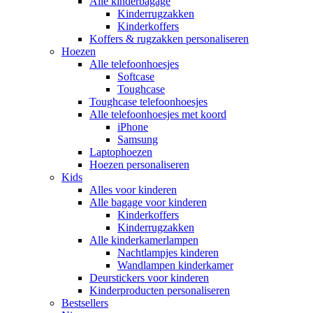
Alle kinderbagage
Kinderrugzakken
Kinderkoffers
Koffers & rugzakken personaliseren
Hoezen
Alle telefoonhoesjes
Softcase
Toughcase
Toughcase telefoonhoesjes
Alle telefoonhoesjes met koord
iPhone
Samsung
Laptophoezen
Hoezen personaliseren
Kids
Alles voor kinderen
Alle bagage voor kinderen
Kinderkoffers
Kinderrugzakken
Alle kinderkamerlampen
Nachtlampjes kinderen
Wandlampen kinderkamer
Deurstickers voor kinderen
Kinderproducten personaliseren
Bestsellers