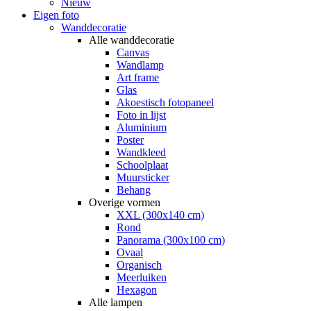
Nieuw
Eigen foto
Wanddecoratie
Alle wanddecoratie
Canvas
Wandlamp
Art frame
Glas
Akoestisch fotopaneel
Foto in lijst
Aluminium
Poster
Wandkleed
Schoolplaat
Muursticker
Behang
Overige vormen
XXL (300x140 cm)
Rond
Panorama (300x100 cm)
Ovaal
Organisch
Meerluiken
Hexagon
Alle lampen