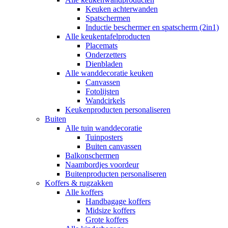
Keuken achterwanden
Spatschermen
Inductie beschermer en spatscherm (2in1)
Alle keukentafelproducten
Placemats
Onderzetters
Dienbladen
Alle wanddecoratie keuken
Canvassen
Fotolijsten
Wandcirkels
Keukenproducten personaliseren
Buiten
Alle tuin wanddecoratie
Tuinposters
Buiten canvassen
Balkonschermen
Naambordjes voordeur
Buitenproducten personaliseren
Koffers & rugzakken
Alle koffers
Handbagage koffers
Midsize koffers
Grote koffers