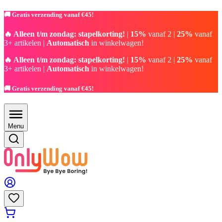
🚚 Gratis verzending vanaf €45!
🔥 Alleen t/m zondag: stapelkorting!
|
15%
vanaf 2 |
25%
vanaf
3+ artikelen |
Automatisch
in winkelwagen!
🔥 Alleen t/m zondag: stapelkorting!
|
15%
vanaf 2 |
25%
vanaf
3+ artikelen |
Automatisch
in winkelwagen!
🚚 Gratis verzending vanaf €45!
Menu