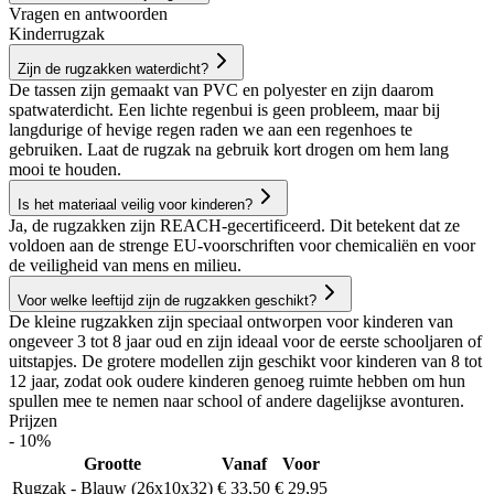
Vragen en antwoorden
Kinderrugzak
Zijn de rugzakken waterdicht?
De tassen zijn gemaakt van PVC en polyester en zijn daarom
spatwaterdicht. Een lichte regenbui is geen probleem, maar bij
langdurige of hevige regen raden we aan een regenhoes te
gebruiken. Laat de rugzak na gebruik kort drogen om hem lang
mooi te houden.
Is het materiaal veilig voor kinderen?
Ja, de rugzakken zijn REACH-gecertificeerd. Dit betekent dat ze
voldoen aan de strenge EU-voorschriften voor chemicaliën en voor
de veiligheid van mens en milieu.
Voor welke leeftijd zijn de rugzakken geschikt?
De kleine rugzakken zijn speciaal ontworpen voor kinderen van
ongeveer 3 tot 8 jaar oud en zijn ideaal voor de eerste schooljaren of
uitstapjes. De grotere modellen zijn geschikt voor kinderen van 8 tot
12 jaar, zodat ook oudere kinderen genoeg ruimte hebben om hun
spullen mee te nemen naar school of andere dagelijkse avonturen.
Prijzen
- 10%
Grootte
Vanaf
Voor
Rugzak - Blauw (26x10x32)
€ 33,50
€ 29,95