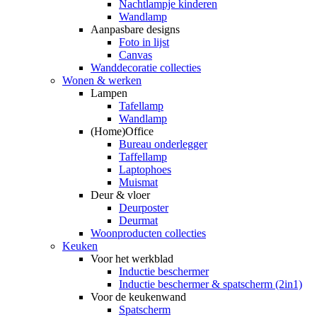
Nachtlampje kinderen
Wandlamp
Aanpasbare designs
Foto in lijst
Canvas
Wanddecoratie collecties
Wonen & werken
Lampen
Tafellamp
Wandlamp
(Home)Office
Bureau onderlegger
Taffellamp
Laptophoes
Muismat
Deur & vloer
Deurposter
Deurmat
Woonproducten collecties
Keuken
Voor het werkblad
Inductie beschermer
Inductie beschermer & spatscherm (2in1)
Voor de keukenwand
Spatscherm