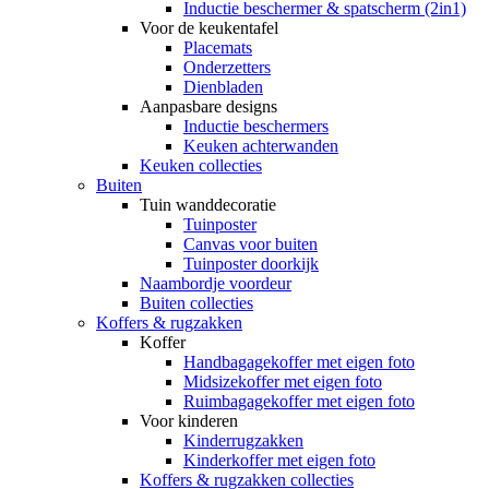
Inductie beschermer & spatscherm (2in1)
Voor de keukentafel
Placemats
Onderzetters
Dienbladen
Aanpasbare designs
Inductie beschermers
Keuken achterwanden
Keuken collecties
Buiten
Tuin wanddecoratie
Tuinposter
Canvas voor buiten
Tuinposter doorkijk
Naambordje voordeur
Buiten collecties
Koffers & rugzakken
Koffer
Handbagagekoffer met eigen foto
Midsizekoffer met eigen foto
Ruimbagagekoffer met eigen foto
Voor kinderen
Kinderrugzakken
Kinderkoffer met eigen foto
Koffers & rugzakken collecties