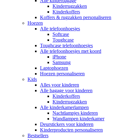
Alle kinderbagage
Kinderrugzakken
Kinderkoffers
Koffers & rugzakken personaliseren
Hoezen
Alle telefoonhoesjes
Softcase
Toughcase
Toughcase telefoonhoesjes
Alle telefoonhoesjes met koord
iPhone
Samsung
Laptophoezen
Hoezen personaliseren
Kids
Alles voor kinderen
Alle bagage voor kinderen
Kinderkoffers
Kinderrugzakken
Alle kinderkamerlampen
Nachtlampjes kinderen
Wandlampen kinderkamer
Deurstickers voor kinderen
Kinderproducten personaliseren
Bestsellers