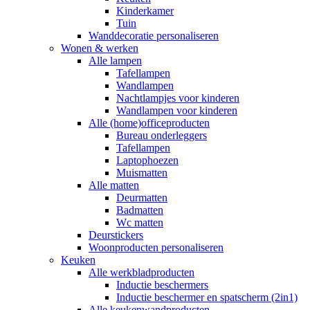
Kinderkamer
Tuin
Wanddecoratie personaliseren
Wonen & werken
Alle lampen
Tafellampen
Wandlampen
Nachtlampjes voor kinderen
Wandlampen voor kinderen
Alle (home)officeproducten
Bureau onderleggers
Tafellampen
Laptophoezen
Muismatten
Alle matten
Deurmatten
Badmatten
Wc matten
Deurstickers
Woonproducten personaliseren
Keuken
Alle werkbladproducten
Inductie beschermers
Inductie beschermer en spatscherm (2in1)
Alle keukenwandproducten