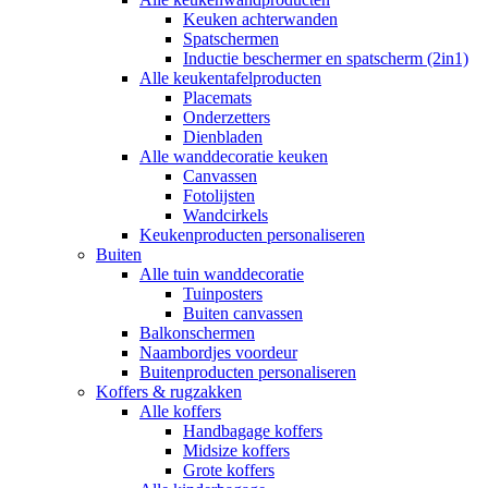
Keuken achterwanden
Spatschermen
Inductie beschermer en spatscherm (2in1)
Alle keukentafelproducten
Placemats
Onderzetters
Dienbladen
Alle wanddecoratie keuken
Canvassen
Fotolijsten
Wandcirkels
Keukenproducten personaliseren
Buiten
Alle tuin wanddecoratie
Tuinposters
Buiten canvassen
Balkonschermen
Naambordjes voordeur
Buitenproducten personaliseren
Koffers & rugzakken
Alle koffers
Handbagage koffers
Midsize koffers
Grote koffers