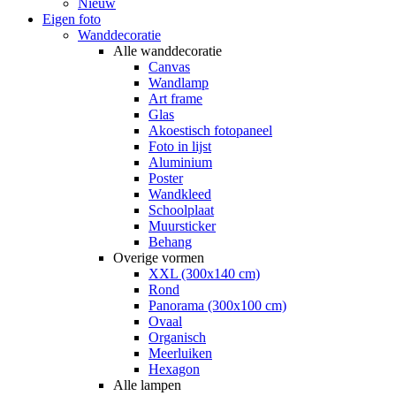
Nieuw
Eigen foto
Wanddecoratie
Alle wanddecoratie
Canvas
Wandlamp
Art frame
Glas
Akoestisch fotopaneel
Foto in lijst
Aluminium
Poster
Wandkleed
Schoolplaat
Muursticker
Behang
Overige vormen
XXL (300x140 cm)
Rond
Panorama (300x100 cm)
Ovaal
Organisch
Meerluiken
Hexagon
Alle lampen