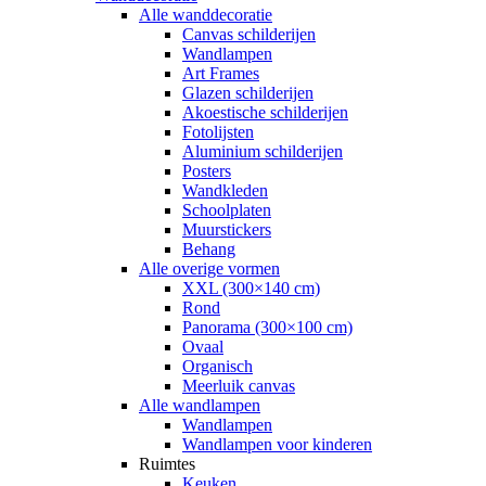
Alle wanddecoratie
Canvas schilderijen
Wandlampen
Art Frames
Glazen schilderijen
Akoestische schilderijen
Fotolijsten
Aluminium schilderijen
Posters
Wandkleden
Schoolplaten
Muurstickers
Behang
Alle overige vormen
XXL (300×140 cm)
Rond
Panorama (300×100 cm)
Ovaal
Organisch
Meerluik canvas
Alle wandlampen
Wandlampen
Wandlampen voor kinderen
Ruimtes
Keuken