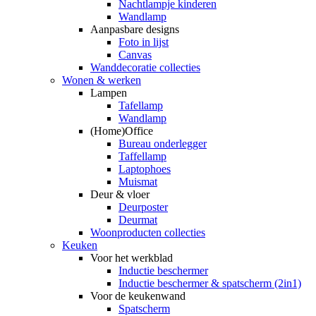
Nachtlampje kinderen
Wandlamp
Aanpasbare designs
Foto in lijst
Canvas
Wanddecoratie collecties
Wonen & werken
Lampen
Tafellamp
Wandlamp
(Home)Office
Bureau onderlegger
Taffellamp
Laptophoes
Muismat
Deur & vloer
Deurposter
Deurmat
Woonproducten collecties
Keuken
Voor het werkblad
Inductie beschermer
Inductie beschermer & spatscherm (2in1)
Voor de keukenwand
Spatscherm