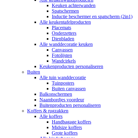
Keuken achterwanden
Spatschermen
Inductie beschermer en spatscherm (2in1)
Alle keukentafelproducten
Placemats
Onderzetters
Dienbladen
Alle wanddecoratie keuken
Canvassen
Fotolijsten
Wandcirkels
Keukenproducten personaliseren
Buiten
Alle tuin wanddecoratie
Tuinposters
Buiten canvassen
Balkonschermen
Naambordjes voordeur
Buitenproducten personaliseren
Koffers & rugzakken
Alle koffers
Handbagage koffers
Midsize koffers
Grote koffers