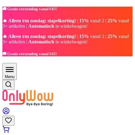
🚚 Gratis verzending vanaf €45!
🔥 Alleen t/m zondag: stapelkorting!
|
15%
vanaf 2 |
25%
vanaf
3+ artikelen |
Automatisch
in winkelwagen!
🔥 Alleen t/m zondag: stapelkorting!
|
15%
vanaf 2 |
25%
vanaf
3+ artikelen |
Automatisch
in winkelwagen!
🚚 Gratis verzending vanaf €45!
Menu