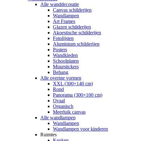
Alle wanddecoratie
Canvas schilderijen
Wandlampen
Art Frames
Glazen schilderijen
Akoestische schilderijen
Fotolijsten
Aluminium schilderijen
Posters
Wandkleden
Schoolplaten
Muurstickers
Behang
Alle overige vormen
XXL (300×140 cm)
Rond
Panorama (300×100 cm)
Ovaal
Organisch
Meerluik canvas
Alle wandlampen
Wandlampen
Wandlampen voor kinderen
Ruimtes
Keuken