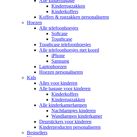
Alle kinderbagage
Kinderrugzakken
Kinderkoffers
Koffers & rugzakken personaliseren
Hoezen
Alle telefoonhoesjes
Softcase
Toughcase
Toughcase telefoonhoesjes
Alle telefoonhoesjes met koord
iPhone
Samsung
Laptophoezen
Hoezen personaliseren
Kids
Alles voor kinderen
Alle bagage voor kinderen
Kinderkoffers
Kinderrugzakken
Alle kinderkamerlampen
Nachtlampjes kinderen
Wandlampen kinderkamer
Deurstickers voor kinderen
Kinderproducten personaliseren
Bestsellers