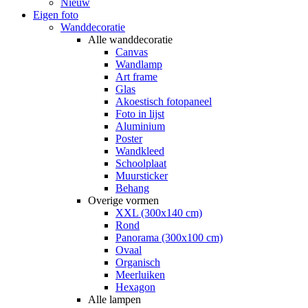
Nieuw
Eigen foto
Wanddecoratie
Alle wanddecoratie
Canvas
Wandlamp
Art frame
Glas
Akoestisch fotopaneel
Foto in lijst
Aluminium
Poster
Wandkleed
Schoolplaat
Muursticker
Behang
Overige vormen
XXL (300x140 cm)
Rond
Panorama (300x100 cm)
Ovaal
Organisch
Meerluiken
Hexagon
Alle lampen