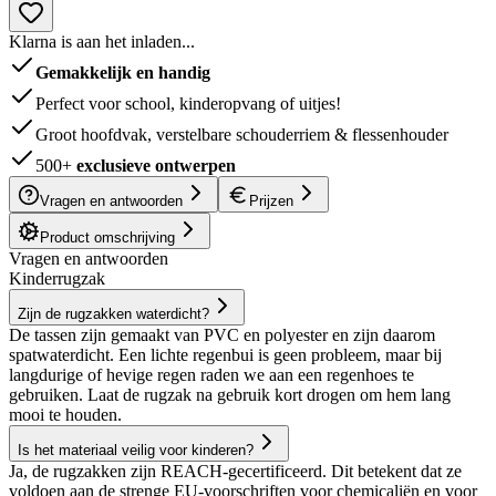
Klarna is aan het inladen...
Gemakkelijk en handig
Perfect voor school, kinderopvang of uitjes!
Groot hoofdvak, verstelbare schouderriem & flessenhouder
500+
exclusieve ontwerpen
Vragen en antwoorden
Prijzen
Product omschrijving
Vragen en antwoorden
Kinderrugzak
Zijn de rugzakken waterdicht?
De tassen zijn gemaakt van PVC en polyester en zijn daarom
spatwaterdicht. Een lichte regenbui is geen probleem, maar bij
langdurige of hevige regen raden we aan een regenhoes te
gebruiken. Laat de rugzak na gebruik kort drogen om hem lang
mooi te houden.
Is het materiaal veilig voor kinderen?
Ja, de rugzakken zijn REACH-gecertificeerd. Dit betekent dat ze
voldoen aan de strenge EU-voorschriften voor chemicaliën en voor