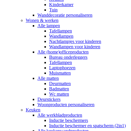
Kinderkamer
Tuin
Wanddecoratie personaliseren
Wonen & werken
Alle lampen
Tafellampen
Wandlampen
Nachtlampjes voor kinderen
Wandlampen voor kinderen
Alle (home)officeproducten
Bureau onderleggers
Tafellampen
Laptophoezen
Muismatten
Alle matten
Deurmatten
Badmatten
Wc matten
Deurstickers
Woonproducten personaliseren
Keuken
Alle werkbladproducten
Inductie beschermers
Inductie beschermer en spatscherm (2in1)
Alle keukenwandproducten