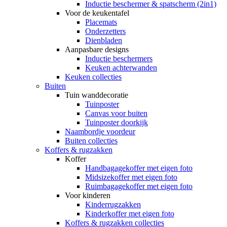
Inductie beschermer & spatscherm (2in1)
Voor de keukentafel
Placemats
Onderzetters
Dienbladen
Aanpasbare designs
Inductie beschermers
Keuken achterwanden
Keuken collecties
Buiten
Tuin wanddecoratie
Tuinposter
Canvas voor buiten
Tuinposter doorkijk
Naambordje voordeur
Buiten collecties
Koffers & rugzakken
Koffer
Handbagagekoffer met eigen foto
Midsizekoffer met eigen foto
Ruimbagagekoffer met eigen foto
Voor kinderen
Kinderrugzakken
Kinderkoffer met eigen foto
Koffers & rugzakken collecties