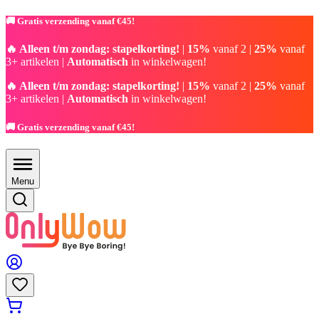
🚚 Gratis verzending vanaf €45!
🔥 Alleen t/m zondag: stapelkorting!
|
15%
vanaf 2 |
25%
vanaf
3+ artikelen |
Automatisch
in winkelwagen!
🔥 Alleen t/m zondag: stapelkorting!
|
15%
vanaf 2 |
25%
vanaf
3+ artikelen |
Automatisch
in winkelwagen!
🚚 Gratis verzending vanaf €45!
Menu