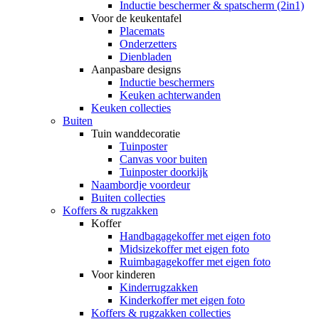
Inductie beschermer & spatscherm (2in1)
Voor de keukentafel
Placemats
Onderzetters
Dienbladen
Aanpasbare designs
Inductie beschermers
Keuken achterwanden
Keuken collecties
Buiten
Tuin wanddecoratie
Tuinposter
Canvas voor buiten
Tuinposter doorkijk
Naambordje voordeur
Buiten collecties
Koffers & rugzakken
Koffer
Handbagagekoffer met eigen foto
Midsizekoffer met eigen foto
Ruimbagagekoffer met eigen foto
Voor kinderen
Kinderrugzakken
Kinderkoffer met eigen foto
Koffers & rugzakken collecties