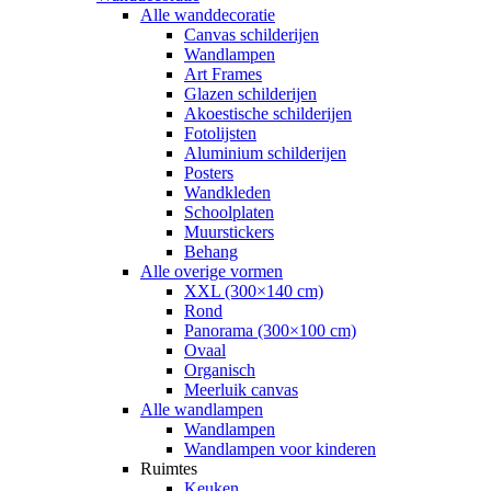
Alle wanddecoratie
Canvas schilderijen
Wandlampen
Art Frames
Glazen schilderijen
Akoestische schilderijen
Fotolijsten
Aluminium schilderijen
Posters
Wandkleden
Schoolplaten
Muurstickers
Behang
Alle overige vormen
XXL (300×140 cm)
Rond
Panorama (300×100 cm)
Ovaal
Organisch
Meerluik canvas
Alle wandlampen
Wandlampen
Wandlampen voor kinderen
Ruimtes
Keuken