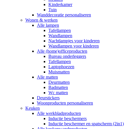
Kinderkamer
Tuin
Wanddecoratie personaliseren
Wonen & werken
Alle lampen
Tafellampen
Wandlampen
Nachtlampjes voor kinderen
Wandlampen voor kinderen
Alle (home)officeproducten
Bureau onderleggers
Tafellampen
Laptophoezen
Muismatten
Alle matten
Deurmatten
Badmatten
Wc matten
Deurstickers
Woonproducten personaliseren
Keuken
Alle werkbladproducten
Inductie beschermers
Inductie beschermer en spatscherm (2in1)
Alle keukenwandproducten