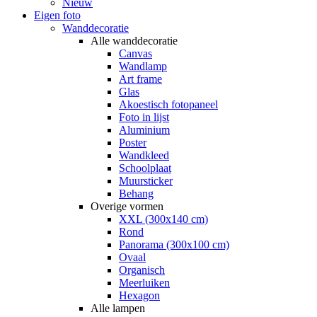
Nieuw
Eigen foto
Wanddecoratie
Alle wanddecoratie
Canvas
Wandlamp
Art frame
Glas
Akoestisch fotopaneel
Foto in lijst
Aluminium
Poster
Wandkleed
Schoolplaat
Muursticker
Behang
Overige vormen
XXL (300x140 cm)
Rond
Panorama (300x100 cm)
Ovaal
Organisch
Meerluiken
Hexagon
Alle lampen