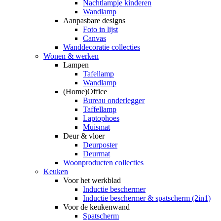
Nachtlampje kinderen
Wandlamp
Aanpasbare designs
Foto in lijst
Canvas
Wanddecoratie collecties
Wonen & werken
Lampen
Tafellamp
Wandlamp
(Home)Office
Bureau onderlegger
Taffellamp
Laptophoes
Muismat
Deur & vloer
Deurposter
Deurmat
Woonproducten collecties
Keuken
Voor het werkblad
Inductie beschermer
Inductie beschermer & spatscherm (2in1)
Voor de keukenwand
Spatscherm