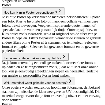
Vragen en antwoorden
Poster
Hoe kan ik mijn Poster personaliseren?
Je kunt je Poster op verschillende manieren personaliseren: Upload
een foto: Kies je favoriete foto of maak een collage van meerdere
foto's. Tekst toevoegen: Voeg een inspirerende quote, namen of
speciale data toe voor een persoonlijk tintje. Ontwerpstijl kiezen:
Kies opties zoals zwart-wit, sepia of origineel om de sfeer van je
Poster te bepalen. Filters toepassen: Verander de kleuren of gebruik
andere filters om je Poster af te stemmen op je interieur. Selecteer
formaat en papier: Selecteer het gewenste formaat en de gewenste
papierkwaliteit.
Kan ik een collage maken van mijn foto's?
Ja, je kunt eenvoudig een collage maken door meerdere foto's te
uploaden en ze te rangschikken zoals jij dat wilt. Met onze online
tool kun je eenvoudig afbeeldingen slepen en neerzetten, zodat je
een unieke en persoonlijke Poster kunt maken.
Welk materiaal wordt gebruikt voor de posters?
Onze posters worden gedrukt op hoogglans fotopapier, dat bekend
staat om zijn uitstekende kleurweergave en UV-bestendigheid. Dit
materiaal zorgt ervoor dat je foto er levendig uitziet en niet vervaagt
door zonlicht.
Prijzen