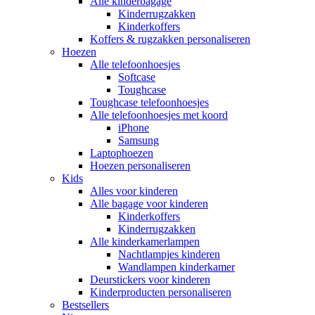
Alle kinderbagage
Kinderrugzakken
Kinderkoffers
Koffers & rugzakken personaliseren
Hoezen
Alle telefoonhoesjes
Softcase
Toughcase
Toughcase telefoonhoesjes
Alle telefoonhoesjes met koord
iPhone
Samsung
Laptophoezen
Hoezen personaliseren
Kids
Alles voor kinderen
Alle bagage voor kinderen
Kinderkoffers
Kinderrugzakken
Alle kinderkamerlampen
Nachtlampjes kinderen
Wandlampen kinderkamer
Deurstickers voor kinderen
Kinderproducten personaliseren
Bestsellers