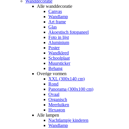
Wanddecoratie
Alle wanddecoratie
Canvas
Wandlamp
Art frame
Glas
Akoestisch fotopaneel
Foto in lijst
Aluminium
Poster
Wandkleed
Schoolplaat
Muursticker
Behang
Overige vormen
XXL (300x140 cm)
Rond
Panorama (300x100 cm)
Ovaal
Organisch
Meerluiken
Hexagon
Alle lampen
Nachtlampje kinderen
Wandlamp