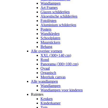
Wandlampen
Art Frames
Glazen schilderijen
Akoestische schilderijen
Fotolijsten
Aluminium schilderijen
Posters
Wandkleden
Schoolplaten
Muurstickers
Behang
Alle overige vormen
XXL (300×140 cm)
Rond
Panorama (300×100 cm)
Ovaal
Organisch
Meerluik canvas
Alle wandlampen
Wandlampen
Wandlampen voor kinderen
Ruimtes
Keuken
Kinderkamer
Tuin