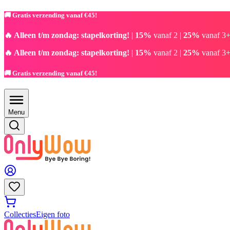
🚚 Gratis verzending vanaf €45!
🔥 Alleen t/m zondag: stapelkorting!
|
15%
vanaf 2 |
25%
vanaf 3+
🔥 Alleen t/m zondag: stapelkorting!
|
15%
vanaf 2 |
25%
vanaf 3+
🚚 Gratis verzending vanaf €45!
Menu
Collecties
Eigen foto