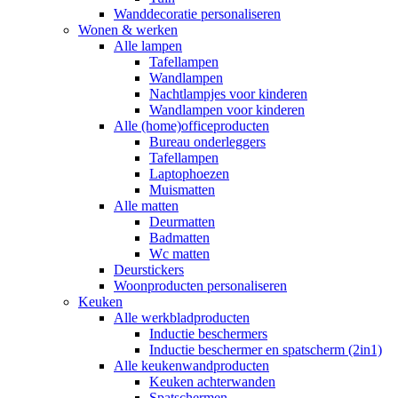
Wanddecoratie personaliseren
Wonen & werken
Alle lampen
Tafellampen
Wandlampen
Nachtlampjes voor kinderen
Wandlampen voor kinderen
Alle (home)officeproducten
Bureau onderleggers
Tafellampen
Laptophoezen
Muismatten
Alle matten
Deurmatten
Badmatten
Wc matten
Deurstickers
Woonproducten personaliseren
Keuken
Alle werkbladproducten
Inductie beschermers
Inductie beschermer en spatscherm (2in1)
Alle keukenwandproducten
Keuken achterwanden
Spatschermen