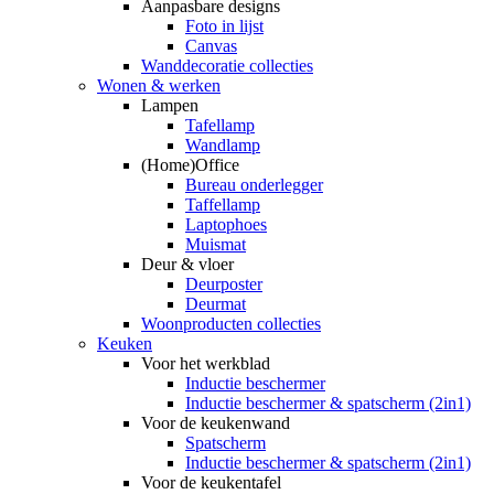
Aanpasbare designs
Foto in lijst
Canvas
Wanddecoratie collecties
Wonen & werken
Lampen
Tafellamp
Wandlamp
(Home)Office
Bureau onderlegger
Taffellamp
Laptophoes
Muismat
Deur & vloer
Deurposter
Deurmat
Woonproducten collecties
Keuken
Voor het werkblad
Inductie beschermer
Inductie beschermer & spatscherm (2in1)
Voor de keukenwand
Spatscherm
Inductie beschermer & spatscherm (2in1)
Voor de keukentafel