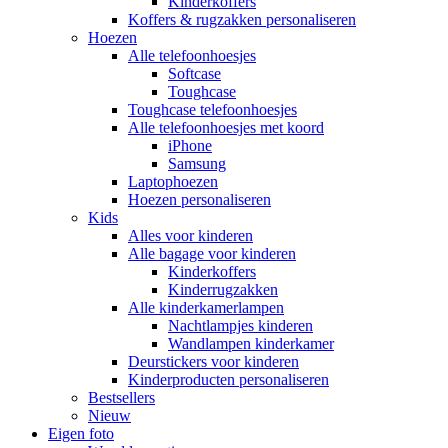
Kinderkoffers
Koffers & rugzakken personaliseren
Hoezen
Alle telefoonhoesjes
Softcase
Toughcase
Toughcase telefoonhoesjes
Alle telefoonhoesjes met koord
iPhone
Samsung
Laptophoezen
Hoezen personaliseren
Kids
Alles voor kinderen
Alle bagage voor kinderen
Kinderkoffers
Kinderrugzakken
Alle kinderkamerlampen
Nachtlampjes kinderen
Wandlampen kinderkamer
Deurstickers voor kinderen
Kinderproducten personaliseren
Bestsellers
Nieuw
Eigen foto