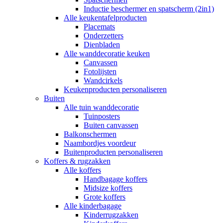
Inductie beschermer en spatscherm (2in1)
Alle keukentafelproducten
Placemats
Onderzetters
Dienbladen
Alle wanddecoratie keuken
Canvassen
Fotolijsten
Wandcirkels
Keukenproducten personaliseren
Buiten
Alle tuin wanddecoratie
Tuinposters
Buiten canvassen
Balkonschermen
Naambordjes voordeur
Buitenproducten personaliseren
Koffers & rugzakken
Alle koffers
Handbagage koffers
Midsize koffers
Grote koffers
Alle kinderbagage
Kinderrugzakken