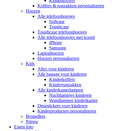
Kinderkoffers
Koffers & rugzakken personaliseren
Hoezen
Alle telefoonhoesjes
Softcase
Toughcase
Toughcase telefoonhoesjes
Alle telefoonhoesjes met koord
iPhone
Samsung
Laptophoezen
Hoezen personaliseren
Kids
Alles voor kinderen
Alle bagage voor kinderen
Kinderkoffers
Kinderrugzakken
Alle kinderkamerlampen
Nachtlampjes kinderen
Wandlampen kinderkamer
Deurstickers voor kinderen
Kinderproducten personaliseren
Bestsellers
Nieuw
Eigen foto