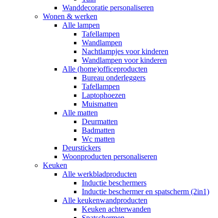
Wanddecoratie personaliseren
Wonen & werken
Alle lampen
Tafellampen
Wandlampen
Nachtlampjes voor kinderen
Wandlampen voor kinderen
Alle (home)officeproducten
Bureau onderleggers
Tafellampen
Laptophoezen
Muismatten
Alle matten
Deurmatten
Badmatten
Wc matten
Deurstickers
Woonproducten personaliseren
Keuken
Alle werkbladproducten
Inductie beschermers
Inductie beschermer en spatscherm (2in1)
Alle keukenwandproducten
Keuken achterwanden
Spatschermen