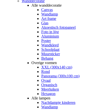
Wanddecoratie
Alle wanddecoratie
Canvas
Wandlamp
Art frame
Glas
Akoestisch fotopaneel
Foto in lijst
Aluminium
Poster
Wandkleed
Schoolplaat
Muursticker
Behang
Overige vormen
XXL (300x140 cm)
Rond
Panorama (300x100 cm)
Ovaal
Organisch
Meerluiken
Hexagon
Alle lampen
Nachtlampje kinderen
Wandlamp