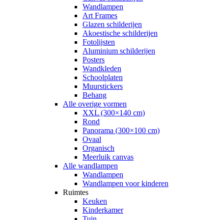
Wandlampen
Art Frames
Glazen schilderijen
Akoestische schilderijen
Fotolijsten
Aluminium schilderijen
Posters
Wandkleden
Schoolplaten
Muurstickers
Behang
Alle overige vormen
XXL (300×140 cm)
Rond
Panorama (300×100 cm)
Ovaal
Organisch
Meerluik canvas
Alle wandlampen
Wandlampen
Wandlampen voor kinderen
Ruimtes
Keuken
Kinderkamer
Tuin