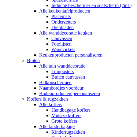
Inductie beschermer en spatscherm (2in1)
Alle keukentafelproducten
Placemats
Onderzetters
Dienbladen
Alle wanddecoratie keuken
Canvassen
Fotolijsten
Wandcirkels
Keukenproducten personaliseren
Buiten
Alle tuin wanddecoratie
Tuinposters
Buiten canvassen
Balkonschermen
Naambordjes voordeur
Buitenproducten personaliseren
Koffers & rugzakken
Alle koffers
Handbagage koffers
Midsize koffers
Grote koffers
Alle kinderbagage
Kinderrugzakken