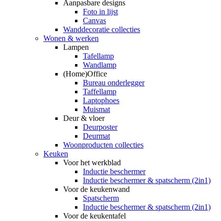
Aanpasbare designs
Foto in lijst
Canvas
Wanddecoratie collecties
Wonen & werken
Lampen
Tafellamp
Wandlamp
(Home)Office
Bureau onderlegger
Taffellamp
Laptophoes
Muismat
Deur & vloer
Deurposter
Deurmat
Woonproducten collecties
Keuken
Voor het werkblad
Inductie beschermer
Inductie beschermer & spatscherm (2in1)
Voor de keukenwand
Spatscherm
Inductie beschermer & spatscherm (2in1)
Voor de keukentafel