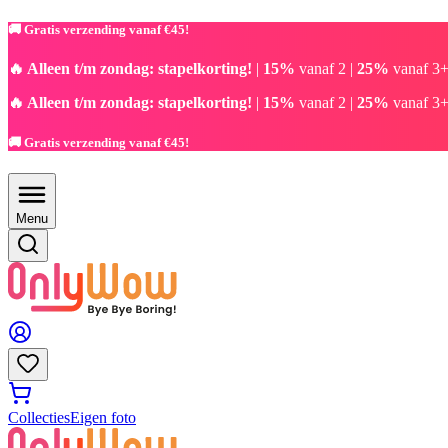
🚚 Gratis verzending vanaf €45!
🔥 Alleen t/m zondag: stapelkorting!
|
15%
vanaf 2 |
25%
vanaf 3+
🔥 Alleen t/m zondag: stapelkorting!
|
15%
vanaf 2 |
25%
vanaf 3+
🚚 Gratis verzending vanaf €45!
Menu
Collecties
Eigen foto