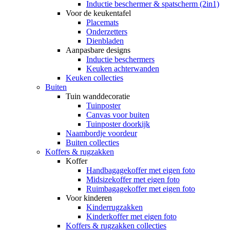
Inductie beschermer & spatscherm (2in1)
Voor de keukentafel
Placemats
Onderzetters
Dienbladen
Aanpasbare designs
Inductie beschermers
Keuken achterwanden
Keuken collecties
Buiten
Tuin wanddecoratie
Tuinposter
Canvas voor buiten
Tuinposter doorkijk
Naambordje voordeur
Buiten collecties
Koffers & rugzakken
Koffer
Handbagagekoffer met eigen foto
Midsizekoffer met eigen foto
Ruimbagagekoffer met eigen foto
Voor kinderen
Kinderrugzakken
Kinderkoffer met eigen foto
Koffers & rugzakken collecties