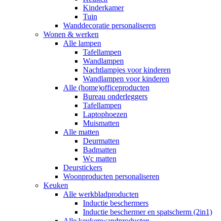
Kinderkamer
Tuin
Wanddecoratie personaliseren
Wonen & werken
Alle lampen
Tafellampen
Wandlampen
Nachtlampjes voor kinderen
Wandlampen voor kinderen
Alle (home)officeproducten
Bureau onderleggers
Tafellampen
Laptophoezen
Muismatten
Alle matten
Deurmatten
Badmatten
Wc matten
Deurstickers
Woonproducten personaliseren
Keuken
Alle werkbladproducten
Inductie beschermers
Inductie beschermer en spatscherm (2in1)
Alle keukenwandproducten