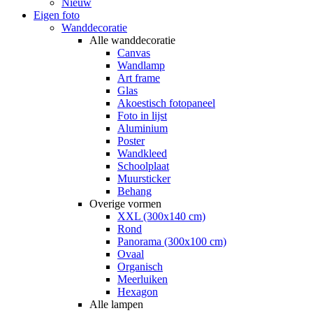
Nieuw
Eigen foto
Wanddecoratie
Alle wanddecoratie
Canvas
Wandlamp
Art frame
Glas
Akoestisch fotopaneel
Foto in lijst
Aluminium
Poster
Wandkleed
Schoolplaat
Muursticker
Behang
Overige vormen
XXL (300x140 cm)
Rond
Panorama (300x100 cm)
Ovaal
Organisch
Meerluiken
Hexagon
Alle lampen