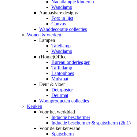
Nachtlampje kinderen
Wandlamp
Aanpasbare designs
Foto in lijst
Canvas
Wanddecoratie collecties
Wonen & werken
Lampen
Tafellamp
Wandlamp
(Home)Office
Bureau onderlegger
Taffellamp
Laptophoes
Muismat
Deur & vloer
Deurposter
Deurmat
Woonproducten collecties
Keuken
Voor het werkblad
Inductie beschermer
Inductie beschermer & spatscherm (2in1)
Voor de keukenwand
Spatscherm