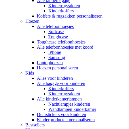
Alle kinderbagage
Kinderrugzakken
Kinderkoffers
Koffers & rugzakken personaliseren
Hoezen
Alle telefoonhoesjes
Softcase
Toughcase
Toughcase telefoonhoesjes
Alle telefoonhoesjes met koord
iPhone
Samsung
Laptophoezen
Hoezen personaliseren
Kids
Alles voor kinderen
Alle bagage voor kinderen
Kinderkoffers
Kinderrugzakken
Alle kinderkamerlampen
Nachtlampjes kinderen
Wandlampen kinderkamer
Deurstickers voor kinderen
Kinderproducten personaliseren
Bestsellers