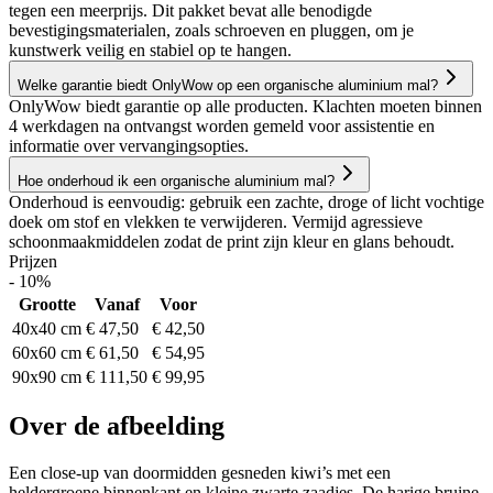
tegen een meerprijs. Dit pakket bevat alle benodigde
bevestigingsmaterialen, zoals schroeven en pluggen, om je
kunstwerk veilig en stabiel op te hangen.
Welke garantie biedt OnlyWow op een organische aluminium mal?
OnlyWow biedt garantie op alle producten. Klachten moeten binnen
4 werkdagen na ontvangst worden gemeld voor assistentie en
informatie over vervangingsopties.
Hoe onderhoud ik een organische aluminium mal?
Onderhoud is eenvoudig: gebruik een zachte, droge of licht vochtige
doek om stof en vlekken te verwijderen. Vermijd agressieve
schoonmaakmiddelen zodat de print zijn kleur en glans behoudt.
Prijzen
- 10%
Grootte
Vanaf
Voor
40x40 cm
€ 47,50
€ 42,50
60x60 cm
€ 61,50
€ 54,95
90x90 cm
€ 111,50
€ 99,95
Over de afbeelding
Een close-up van doormidden gesneden kiwi’s met een
heldergroene binnenkant en kleine zwarte zaadjes. De harige bruine