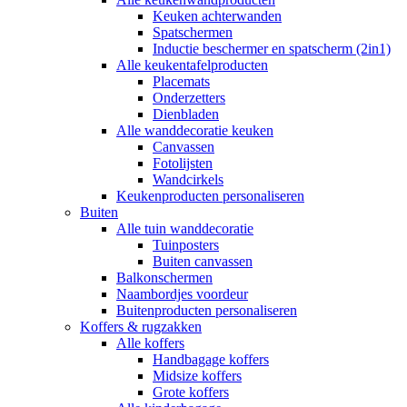
Keuken achterwanden
Spatschermen
Inductie beschermer en spatscherm (2in1)
Alle keukentafelproducten
Placemats
Onderzetters
Dienbladen
Alle wanddecoratie keuken
Canvassen
Fotolijsten
Wandcirkels
Keukenproducten personaliseren
Buiten
Alle tuin wanddecoratie
Tuinposters
Buiten canvassen
Balkonschermen
Naambordjes voordeur
Buitenproducten personaliseren
Koffers & rugzakken
Alle koffers
Handbagage koffers
Midsize koffers
Grote koffers