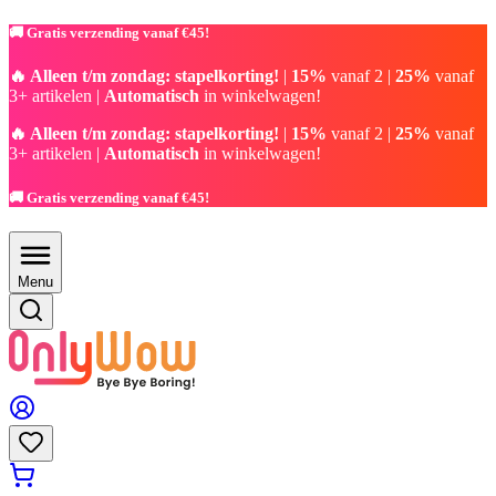
🚚 Gratis verzending vanaf €45!
🔥 Alleen t/m zondag: stapelkorting!
|
15%
vanaf 2 |
25%
vanaf
3+ artikelen |
Automatisch
in winkelwagen!
🔥 Alleen t/m zondag: stapelkorting!
|
15%
vanaf 2 |
25%
vanaf
3+ artikelen |
Automatisch
in winkelwagen!
🚚 Gratis verzending vanaf €45!
Menu