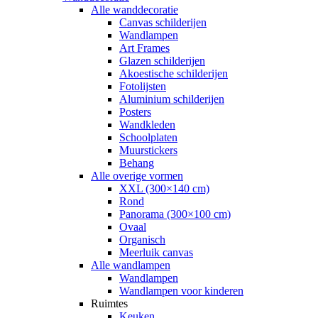
Alle wanddecoratie
Canvas schilderijen
Wandlampen
Art Frames
Glazen schilderijen
Akoestische schilderijen
Fotolijsten
Aluminium schilderijen
Posters
Wandkleden
Schoolplaten
Muurstickers
Behang
Alle overige vormen
XXL (300×140 cm)
Rond
Panorama (300×100 cm)
Ovaal
Organisch
Meerluik canvas
Alle wandlampen
Wandlampen
Wandlampen voor kinderen
Ruimtes
Keuken