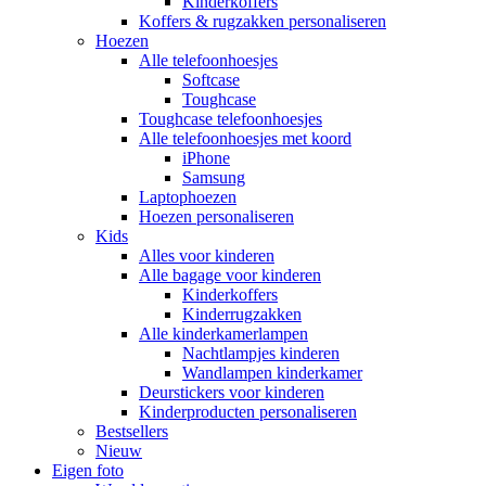
Kinderkoffers
Koffers & rugzakken personaliseren
Hoezen
Alle telefoonhoesjes
Softcase
Toughcase
Toughcase telefoonhoesjes
Alle telefoonhoesjes met koord
iPhone
Samsung
Laptophoezen
Hoezen personaliseren
Kids
Alles voor kinderen
Alle bagage voor kinderen
Kinderkoffers
Kinderrugzakken
Alle kinderkamerlampen
Nachtlampjes kinderen
Wandlampen kinderkamer
Deurstickers voor kinderen
Kinderproducten personaliseren
Bestsellers
Nieuw
Eigen foto