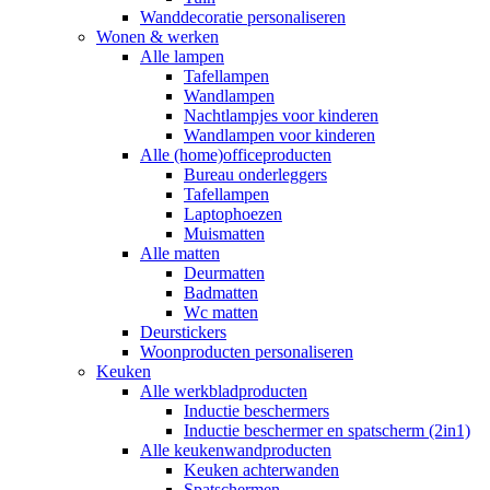
Wanddecoratie personaliseren
Wonen & werken
Alle lampen
Tafellampen
Wandlampen
Nachtlampjes voor kinderen
Wandlampen voor kinderen
Alle (home)officeproducten
Bureau onderleggers
Tafellampen
Laptophoezen
Muismatten
Alle matten
Deurmatten
Badmatten
Wc matten
Deurstickers
Woonproducten personaliseren
Keuken
Alle werkbladproducten
Inductie beschermers
Inductie beschermer en spatscherm (2in1)
Alle keukenwandproducten
Keuken achterwanden
Spatschermen