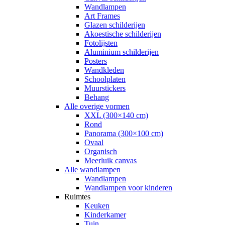
Wandlampen
Art Frames
Glazen schilderijen
Akoestische schilderijen
Fotolijsten
Aluminium schilderijen
Posters
Wandkleden
Schoolplaten
Muurstickers
Behang
Alle overige vormen
XXL (300×140 cm)
Rond
Panorama (300×100 cm)
Ovaal
Organisch
Meerluik canvas
Alle wandlampen
Wandlampen
Wandlampen voor kinderen
Ruimtes
Keuken
Kinderkamer
Tuin