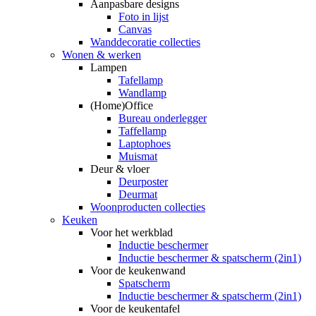
Aanpasbare designs
Foto in lijst
Canvas
Wanddecoratie collecties
Wonen & werken
Lampen
Tafellamp
Wandlamp
(Home)Office
Bureau onderlegger
Taffellamp
Laptophoes
Muismat
Deur & vloer
Deurposter
Deurmat
Woonproducten collecties
Keuken
Voor het werkblad
Inductie beschermer
Inductie beschermer & spatscherm (2in1)
Voor de keukenwand
Spatscherm
Inductie beschermer & spatscherm (2in1)
Voor de keukentafel