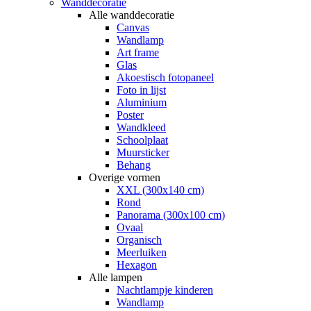
Wanddecoratie
Alle wanddecoratie
Canvas
Wandlamp
Art frame
Glas
Akoestisch fotopaneel
Foto in lijst
Aluminium
Poster
Wandkleed
Schoolplaat
Muursticker
Behang
Overige vormen
XXL (300x140 cm)
Rond
Panorama (300x100 cm)
Ovaal
Organisch
Meerluiken
Hexagon
Alle lampen
Nachtlampje kinderen
Wandlamp