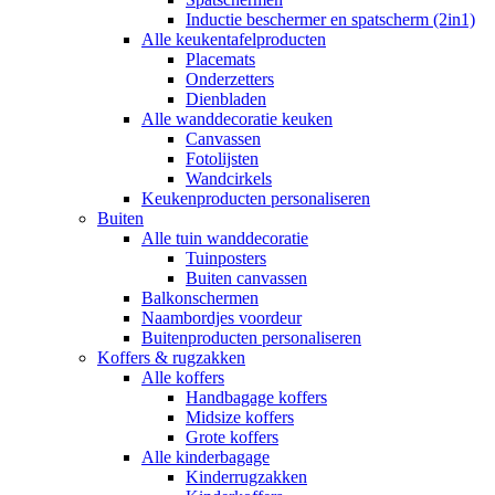
Inductie beschermer en spatscherm (2in1)
Alle keukentafelproducten
Placemats
Onderzetters
Dienbladen
Alle wanddecoratie keuken
Canvassen
Fotolijsten
Wandcirkels
Keukenproducten personaliseren
Buiten
Alle tuin wanddecoratie
Tuinposters
Buiten canvassen
Balkonschermen
Naambordjes voordeur
Buitenproducten personaliseren
Koffers & rugzakken
Alle koffers
Handbagage koffers
Midsize koffers
Grote koffers
Alle kinderbagage
Kinderrugzakken