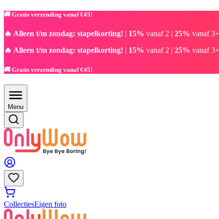
🚚 Gratis verzending vanaf €45!
🔥 Alleen t/m zondag: stapelkorting!
|
15%
vanaf 2 |
25%
vanaf 3+
🔥 Alleen t/m zondag: stapelkorting!
|
15%
vanaf 2 |
25%
vanaf 3+
🚚 Gratis verzending vanaf €45!
Menu
Collecties
Eigen foto