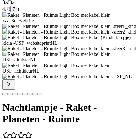
4.7
(
)
7
Nachtlampje - Raket -
Planeten - Ruimte