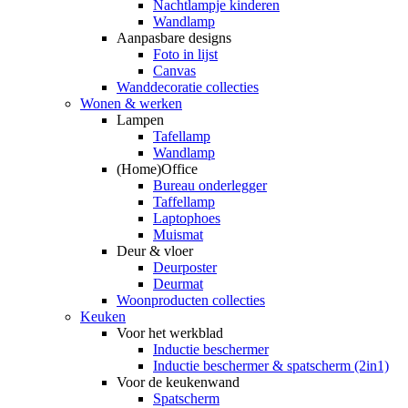
Nachtlampje kinderen
Wandlamp
Aanpasbare designs
Foto in lijst
Canvas
Wanddecoratie collecties
Wonen & werken
Lampen
Tafellamp
Wandlamp
(Home)Office
Bureau onderlegger
Taffellamp
Laptophoes
Muismat
Deur & vloer
Deurposter
Deurmat
Woonproducten collecties
Keuken
Voor het werkblad
Inductie beschermer
Inductie beschermer & spatscherm (2in1)
Voor de keukenwand
Spatscherm