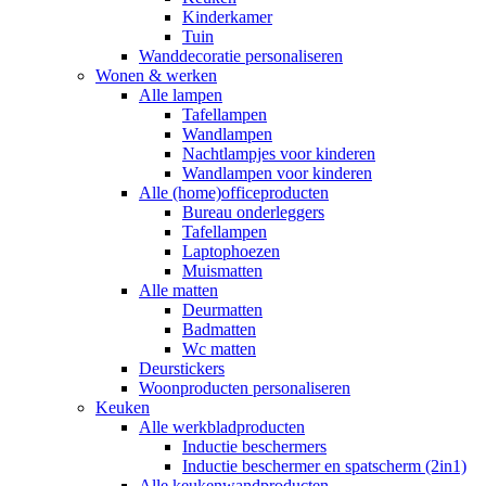
Kinderkamer
Tuin
Wanddecoratie personaliseren
Wonen & werken
Alle lampen
Tafellampen
Wandlampen
Nachtlampjes voor kinderen
Wandlampen voor kinderen
Alle (home)officeproducten
Bureau onderleggers
Tafellampen
Laptophoezen
Muismatten
Alle matten
Deurmatten
Badmatten
Wc matten
Deurstickers
Woonproducten personaliseren
Keuken
Alle werkbladproducten
Inductie beschermers
Inductie beschermer en spatscherm (2in1)
Alle keukenwandproducten