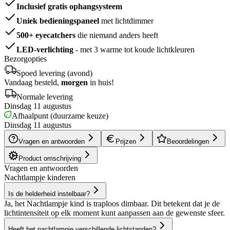
Inclusief gratis ophangsysteem
Uniek bedieningspaneel
met lichtdimmer
500+ eyecatchers
die niemand anders heeft
LED-verlichting
- met 3 warme tot koude lichtkleuren
Bezorgopties
Spoed levering (avond)
Vandaag besteld,
morgen
in huis!
Normale levering
Dinsdag 11 augustus
Afhaalpunt (duurzame keuze)
Dinsdag 11 augustus
Vragen en antwoorden
Prijzen
Beoordelingen
Product omschrijving
Vragen en antwoorden
Nachtlampje kinderen
Is de helderheid instelbaar?
Ja, het Nachtlampje kind is traploos dimbaar. Dit betekent dat je de
lichtintensiteit op elk moment kunt aanpassen aan de gewenste sfeer.
Heeft het nachtlampje verschillende lichtstanden?