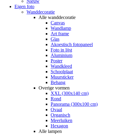
Nieuw
Eigen foto
Wanddecoratie
Alle wanddecoratie
Canvas
Wandlamp
Art frame
Glas
Akoestisch fotopaneel
Foto in lijst
Aluminium
Poster
Wandkleed
Schoolplaat
Muursticker
Behang
Overige vormen
XXL (300x140 cm)
Rond
Panorama (300x100 cm)
Ovaal
Organisch
Meerluiken
Hexagon
Alle lampen