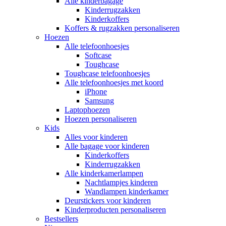
Alle kinderbagage
Kinderrugzakken
Kinderkoffers
Koffers & rugzakken personaliseren
Hoezen
Alle telefoonhoesjes
Softcase
Toughcase
Toughcase telefoonhoesjes
Alle telefoonhoesjes met koord
iPhone
Samsung
Laptophoezen
Hoezen personaliseren
Kids
Alles voor kinderen
Alle bagage voor kinderen
Kinderkoffers
Kinderrugzakken
Alle kinderkamerlampen
Nachtlampjes kinderen
Wandlampen kinderkamer
Deurstickers voor kinderen
Kinderproducten personaliseren
Bestsellers