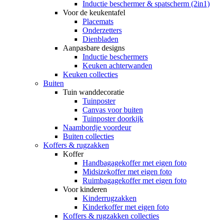
Inductie beschermer & spatscherm (2in1)
Voor de keukentafel
Placemats
Onderzetters
Dienbladen
Aanpasbare designs
Inductie beschermers
Keuken achterwanden
Keuken collecties
Buiten
Tuin wanddecoratie
Tuinposter
Canvas voor buiten
Tuinposter doorkijk
Naambordje voordeur
Buiten collecties
Koffers & rugzakken
Koffer
Handbagagekoffer met eigen foto
Midsizekoffer met eigen foto
Ruimbagagekoffer met eigen foto
Voor kinderen
Kinderrugzakken
Kinderkoffer met eigen foto
Koffers & rugzakken collecties