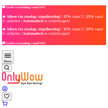
🚚 Gratis verzending vanaf €45!
🔥 Alleen t/m zondag: stapelkorting!
|
15%
vanaf 2 |
25%
vanaf
3+ artikelen |
Automatisch
in winkelwagen!
🔥 Alleen t/m zondag: stapelkorting!
|
15%
vanaf 2 |
25%
vanaf
3+ artikelen |
Automatisch
in winkelwagen!
🚚 Gratis verzending vanaf €45!
Menu