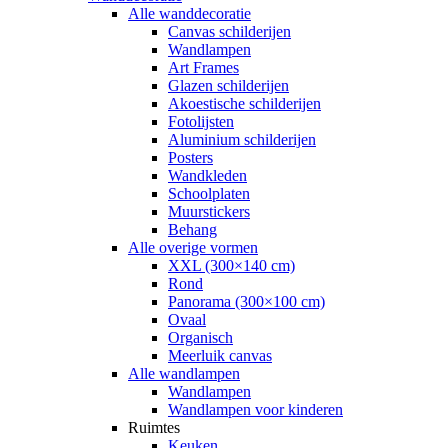
Alle wanddecoratie
Canvas schilderijen
Wandlampen
Art Frames
Glazen schilderijen
Akoestische schilderijen
Fotolijsten
Aluminium schilderijen
Posters
Wandkleden
Schoolplaten
Muurstickers
Behang
Alle overige vormen
XXL (300×140 cm)
Rond
Panorama (300×100 cm)
Ovaal
Organisch
Meerluik canvas
Alle wandlampen
Wandlampen
Wandlampen voor kinderen
Ruimtes
Keuken