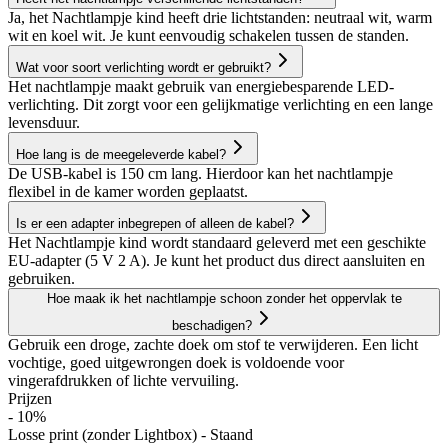
Ja, het Nachtlampje kind heeft drie lichtstanden: neutraal wit, warm
wit en koel wit. Je kunt eenvoudig schakelen tussen de standen.
Wat voor soort verlichting wordt er gebruikt?
Het nachtlampje maakt gebruik van energiebesparende LED-
verlichting. Dit zorgt voor een gelijkmatige verlichting en een lange
levensduur.
Hoe lang is de meegeleverde kabel?
De USB-kabel is 150 cm lang. Hierdoor kan het nachtlampje
flexibel in de kamer worden geplaatst.
Is er een adapter inbegrepen of alleen de kabel?
Het Nachtlampje kind wordt standaard geleverd met een geschikte
EU-adapter (5 V 2 A). Je kunt het product dus direct aansluiten en
gebruiken.
Hoe maak ik het nachtlampje schoon zonder het oppervlak te
beschadigen?
Gebruik een droge, zachte doek om stof te verwijderen. Een licht
vochtige, goed uitgewrongen doek is voldoende voor
vingerafdrukken of lichte vervuiling.
Prijzen
- 10%
Losse print (zonder Lightbox) - Staand