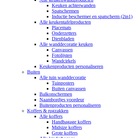
Keuken achterwanden
Spatschermen
Inductie beschermer en spatscherm (2in1)
Alle keukentafelproducten
Placemats
Onderzetters
Dienbladen
Alle wanddecoratie keuken
Canvassen
Fotolijsten
Wandcirkels
Keukenproducten personaliseren
Buiten
Alle tuin wanddecoratie
Tuinposters
Buiten canvassen
Balkonschermen
Naambordjes voordeur
Buitenproducten personaliseren
Koffers & rugzakken
Alle koffers
Handbagage koffers
Midsize koffers
Grote koffers