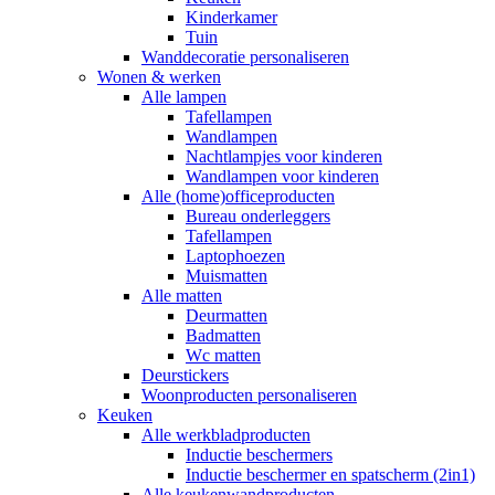
Kinderkamer
Tuin
Wanddecoratie personaliseren
Wonen & werken
Alle lampen
Tafellampen
Wandlampen
Nachtlampjes voor kinderen
Wandlampen voor kinderen
Alle (home)officeproducten
Bureau onderleggers
Tafellampen
Laptophoezen
Muismatten
Alle matten
Deurmatten
Badmatten
Wc matten
Deurstickers
Woonproducten personaliseren
Keuken
Alle werkbladproducten
Inductie beschermers
Inductie beschermer en spatscherm (2in1)
Alle keukenwandproducten