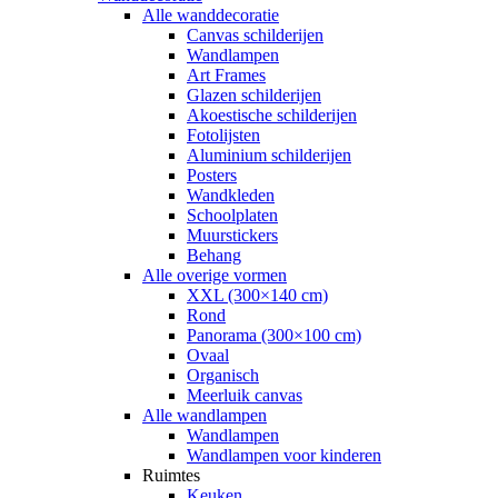
Alle wanddecoratie
Canvas schilderijen
Wandlampen
Art Frames
Glazen schilderijen
Akoestische schilderijen
Fotolijsten
Aluminium schilderijen
Posters
Wandkleden
Schoolplaten
Muurstickers
Behang
Alle overige vormen
XXL (300×140 cm)
Rond
Panorama (300×100 cm)
Ovaal
Organisch
Meerluik canvas
Alle wandlampen
Wandlampen
Wandlampen voor kinderen
Ruimtes
Keuken