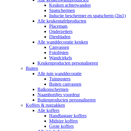
Keuken achterwanden
Spatschermen
Inductie beschermer en spatscherm (2in1)
Alle keukentafelproducten
Placemats
Onderzetters
Dienbladen
Alle wanddecoratie keuken
Canvassen
Fotolijsten
Wandcirkels
Keukenproducten personaliseren
Buiten
Alle tuin wanddecoratie
Tuinposters
Buiten canvassen
Balkonschermen
Naambordjes voordeur
Buitenproducten personaliseren
Koffers & rugzakken
Alle koffers
Handbagage koffers
Midsize koffers
Grote koffers