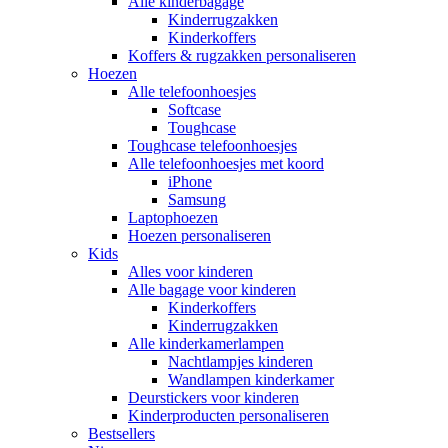
Alle kinderbagage
Kinderrugzakken
Kinderkoffers
Koffers & rugzakken personaliseren
Hoezen
Alle telefoonhoesjes
Softcase
Toughcase
Toughcase telefoonhoesjes
Alle telefoonhoesjes met koord
iPhone
Samsung
Laptophoezen
Hoezen personaliseren
Kids
Alles voor kinderen
Alle bagage voor kinderen
Kinderkoffers
Kinderrugzakken
Alle kinderkamerlampen
Nachtlampjes kinderen
Wandlampen kinderkamer
Deurstickers voor kinderen
Kinderproducten personaliseren
Bestsellers