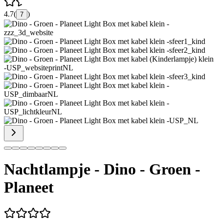
4.7
(
)
7
Nachtlampje - Dino - Groen -
Planeet