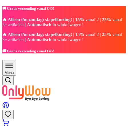
🚚 Gratis verzending vanaf €45!
🔥 Alleen t/m zondag: stapelkorting!
|
15%
vanaf 2 |
25%
vanaf
3+ artikelen |
Automatisch
in winkelwagen!
🔥 Alleen t/m zondag: stapelkorting!
|
15%
vanaf 2 |
25%
vanaf
3+ artikelen |
Automatisch
in winkelwagen!
🚚 Gratis verzending vanaf €45!
Menu