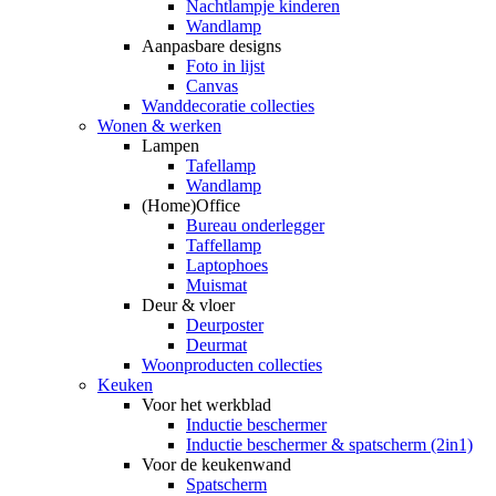
Nachtlampje kinderen
Wandlamp
Aanpasbare designs
Foto in lijst
Canvas
Wanddecoratie collecties
Wonen & werken
Lampen
Tafellamp
Wandlamp
(Home)Office
Bureau onderlegger
Taffellamp
Laptophoes
Muismat
Deur & vloer
Deurposter
Deurmat
Woonproducten collecties
Keuken
Voor het werkblad
Inductie beschermer
Inductie beschermer & spatscherm (2in1)
Voor de keukenwand
Spatscherm