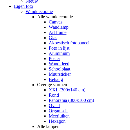
Nieuw
Eigen foto
Wanddecoratie
Alle wanddecoratie
Canvas
Wandlamp
Art frame
Glas
Akoestisch fotopaneel
Foto in lijst
Aluminium
Poster
Wandkleed
Schoolplaat
Muursticker
Behang
Overige vormen
XXL (300x140 cm)
Rond
Panorama (300x100 cm)
Ovaal
Organisch
Meerluiken
Hexagon
Alle lampen