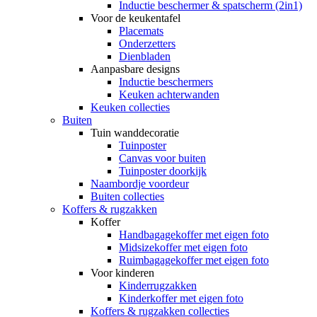
Inductie beschermer & spatscherm (2in1)
Voor de keukentafel
Placemats
Onderzetters
Dienbladen
Aanpasbare designs
Inductie beschermers
Keuken achterwanden
Keuken collecties
Buiten
Tuin wanddecoratie
Tuinposter
Canvas voor buiten
Tuinposter doorkijk
Naambordje voordeur
Buiten collecties
Koffers & rugzakken
Koffer
Handbagagekoffer met eigen foto
Midsizekoffer met eigen foto
Ruimbagagekoffer met eigen foto
Voor kinderen
Kinderrugzakken
Kinderkoffer met eigen foto
Koffers & rugzakken collecties