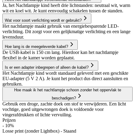
Ja, het Nachtlampje kind heeft drie lichtstanden: neutraal wit, warm
wit en koel wit. Je kunt eenvoudig schakelen tussen de standen.
Wat voor soort verlichting wordt er gebruikt?
Het nachtlampje maakt gebruik van energiebesparende LED-
verlichting. Dit zorgt voor een gelijkmatige verlichting en een lange
levensduur.
Hoe lang is de meegeleverde kabel?
De USB-kabel is 150 cm lang. Hierdoor kan het nachtlampje
flexibel in de kamer worden geplaatst.
Is er een adapter inbegrepen of alleen de kabel?
Het Nachtlampje kind wordt standaard geleverd met een geschikte
EU-adapter (5 V 2 A). Je kunt het product dus direct aansluiten en
gebruiken.
Hoe maak ik het nachtlampje schoon zonder het oppervlak te
beschadigen?
Gebruik een droge, zachte doek om stof te verwijderen. Een licht
vochtige, goed uitgewrongen doek is voldoende voor
vingerafdrukken of lichte vervuiling.
Prijzen
- 10%
Losse print (zonder Lightbox) - Staand