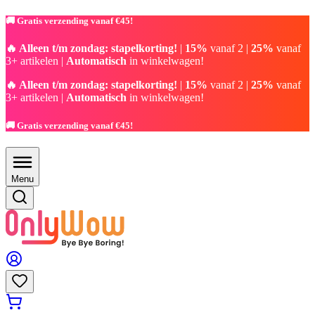
🚚 Gratis verzending vanaf €45!
🔥 Alleen t/m zondag: stapelkorting!
|
15%
vanaf 2 |
25%
vanaf
3+ artikelen |
Automatisch
in winkelwagen!
🔥 Alleen t/m zondag: stapelkorting!
|
15%
vanaf 2 |
25%
vanaf
3+ artikelen |
Automatisch
in winkelwagen!
🚚 Gratis verzending vanaf €45!
Menu