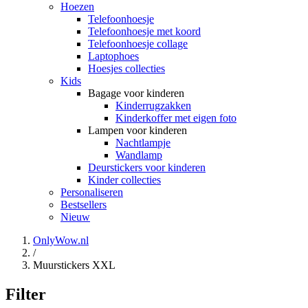
Hoezen
Telefoonhoesje
Telefoonhoesje met koord
Telefoonhoesje collage
Laptophoes
Hoesjes collecties
Kids
Bagage voor kinderen
Kinderrugzakken
Kinderkoffer met eigen foto
Lampen voor kinderen
Nachtlampje
Wandlamp
Deurstickers voor kinderen
Kinder collecties
Personaliseren
Bestsellers
Nieuw
OnlyWow.nl
/
Muurstickers XXL
Filter