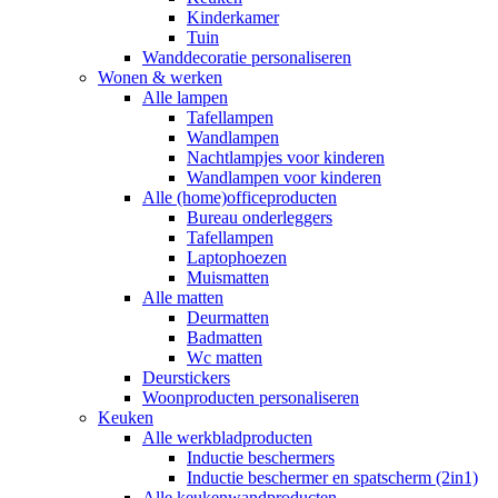
Kinderkamer
Tuin
Wanddecoratie personaliseren
Wonen & werken
Alle lampen
Tafellampen
Wandlampen
Nachtlampjes voor kinderen
Wandlampen voor kinderen
Alle (home)officeproducten
Bureau onderleggers
Tafellampen
Laptophoezen
Muismatten
Alle matten
Deurmatten
Badmatten
Wc matten
Deurstickers
Woonproducten personaliseren
Keuken
Alle werkbladproducten
Inductie beschermers
Inductie beschermer en spatscherm (2in1)
Alle keukenwandproducten