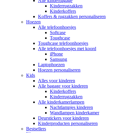
Alle kinderbagage
Kinderrugzakken
Kinderkoffers
Koffers & rugzakken personaliseren
Hoezen
Alle telefoonhoesjes
Softcase
Toughcase
Toughcase telefoonhoesjes
Alle telefoonhoesjes met koord
iPhone
Samsung
Laptophoezen
Hoezen personaliseren
Kids
Alles voor kinderen
Alle bagage voor kinderen
Kinderkoffers
Kinderrugzakken
Alle kinderkamerlampen
Nachtlampjes kinderen
Wandlampen kinderkamer
Deurstickers voor kinderen
Kinderproducten personaliseren
Bestsellers