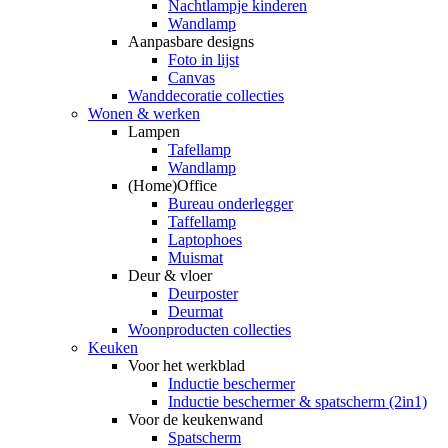
Nachtlampje kinderen
Wandlamp
Aanpasbare designs
Foto in lijst
Canvas
Wanddecoratie collecties
Wonen & werken
Lampen
Tafellamp
Wandlamp
(Home)Office
Bureau onderlegger
Taffellamp
Laptophoes
Muismat
Deur & vloer
Deurposter
Deurmat
Woonproducten collecties
Keuken
Voor het werkblad
Inductie beschermer
Inductie beschermer & spatscherm (2in1)
Voor de keukenwand
Spatscherm