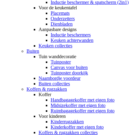
Inductie beschermer & spatscherm (2in1)
Voor de keukentafel
Placemats
Onderzetters
Dienbladen
Aanpasbare designs
Inductie beschermers
Keuken achterwanden
Keuken collecties
Buiten
Tuin wanddecoratie
Tuinposter
Canvas voor buiten
Tuinposter doorkijk
Naambordje voordeur
Buiten collecties
Koffers & rugzakken
Koffer
Handbagagekoffer met eigen foto
Midsizekoffer met eigen foto
Ruimbagagekoffer met eigen foto
Voor kinderen
Kinderrugzakken
Kinderkoffer met eigen foto
Koffers & rugzakken collecties