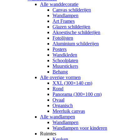
Alle wanddecoratie
Canvas schilderijen
Wandlampen
Art Frames
Glazen schilderijen
Akoestische schilderijen
Fotolijsten
Aluminium schilderijen
Posters
Wandkleden
Schoolplaten
Muurstickers
Behang
Alle overige vormen
XXL (300×140 cm)
Rond
Panorama (300×100 cm)
Ovaal
Organisch
Meerluik canvas
Alle wandlampen
Wandlampen
Wandlampen voor kinderen
Ruimtes
Keuken