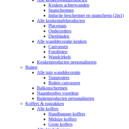
Keuken achterwanden
Spatschermen
Inductie beschermer en spatscherm (2in1)
Alle keukentafelproducten
Placemats
Onderzetters
Dienbladen
Alle wanddecoratie keuken
Canvassen
Fotolijsten
Wandcirkels
Keukenproducten personaliseren
Buiten
Alle tuin wanddecoratie
Tuinposters
Buiten canvassen
Balkonschermen
Naambordjes voordeur
Buitenproducten personaliseren
Koffers & rugzakken
Alle koffers
Handbagage koffers
Midsize koffers
Grote koffers