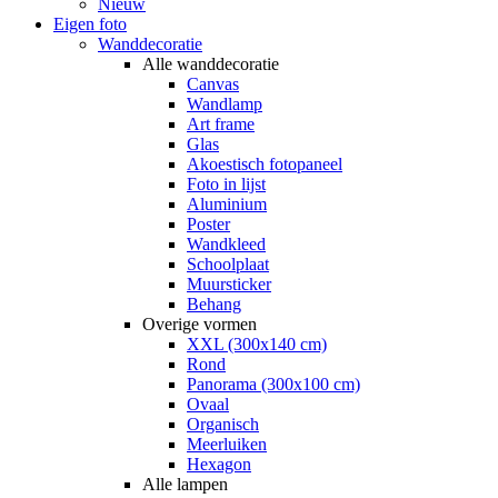
Nieuw
Eigen foto
Wanddecoratie
Alle wanddecoratie
Canvas
Wandlamp
Art frame
Glas
Akoestisch fotopaneel
Foto in lijst
Aluminium
Poster
Wandkleed
Schoolplaat
Muursticker
Behang
Overige vormen
XXL (300x140 cm)
Rond
Panorama (300x100 cm)
Ovaal
Organisch
Meerluiken
Hexagon
Alle lampen