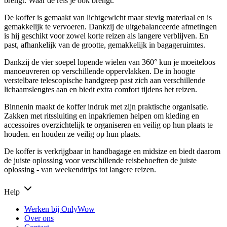
brengt. Waar de reis je ook brengt.
De koffer is gemaakt van lichtgewicht maar stevig materiaal en is
gemakkelijk te vervoeren. Dankzij de uitgebalanceerde afmetingen
is hij geschikt voor zowel korte reizen als langere verblijven. En
past, afhankelijk van de grootte, gemakkelijk in bagageruimtes.
Dankzij de vier soepel lopende wielen van 360° kun je moeiteloos
manoeuvreren op verschillende oppervlakken. De in hoogte
verstelbare telescopische handgreep past zich aan verschillende
lichaamslengtes aan en biedt extra comfort tijdens het reizen.
Binnenin maakt de koffer indruk met zijn praktische organisatie.
Zakken met ritssluiting en inpakriemen helpen om kleding en
accessoires overzichtelijk te organiseren en veilig op hun plaats te
houden. en houden ze veilig op hun plaats.
De koffer is verkrijgbaar in handbagage en midsize en biedt daarom
de juiste oplossing voor verschillende reisbehoeften de juiste
oplossing - van weekendtrips tot langere reizen.
Help
Werken bij OnlyWow
Over ons