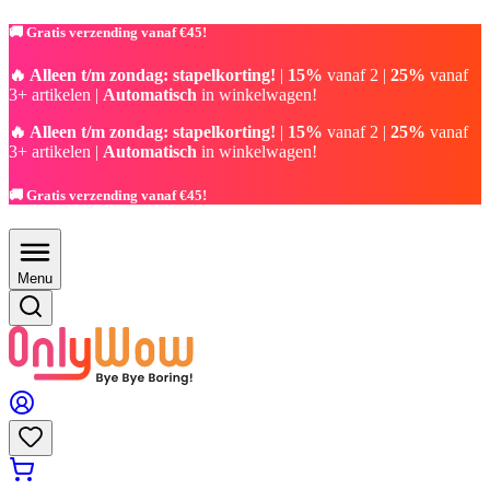
🚚 Gratis verzending vanaf €45!
🔥 Alleen t/m zondag: stapelkorting!
|
15%
vanaf 2 |
25%
vanaf
3+ artikelen |
Automatisch
in winkelwagen!
🔥 Alleen t/m zondag: stapelkorting!
|
15%
vanaf 2 |
25%
vanaf
3+ artikelen |
Automatisch
in winkelwagen!
🚚 Gratis verzending vanaf €45!
Menu