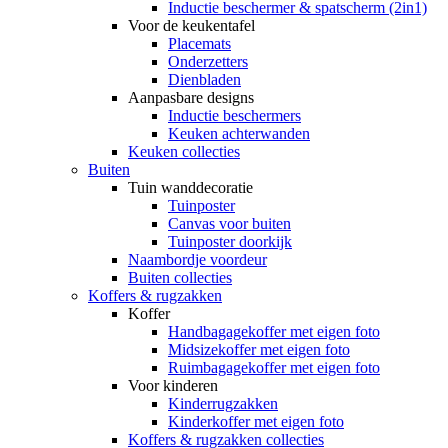
Inductie beschermer & spatscherm (2in1)
Voor de keukentafel
Placemats
Onderzetters
Dienbladen
Aanpasbare designs
Inductie beschermers
Keuken achterwanden
Keuken collecties
Buiten
Tuin wanddecoratie
Tuinposter
Canvas voor buiten
Tuinposter doorkijk
Naambordje voordeur
Buiten collecties
Koffers & rugzakken
Koffer
Handbagagekoffer met eigen foto
Midsizekoffer met eigen foto
Ruimbagagekoffer met eigen foto
Voor kinderen
Kinderrugzakken
Kinderkoffer met eigen foto
Koffers & rugzakken collecties