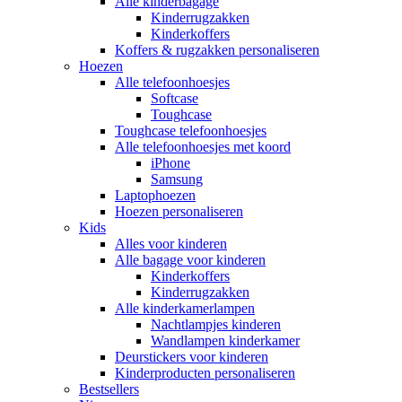
Alle kinderbagage
Kinderrugzakken
Kinderkoffers
Koffers & rugzakken personaliseren
Hoezen
Alle telefoonhoesjes
Softcase
Toughcase
Toughcase telefoonhoesjes
Alle telefoonhoesjes met koord
iPhone
Samsung
Laptophoezen
Hoezen personaliseren
Kids
Alles voor kinderen
Alle bagage voor kinderen
Kinderkoffers
Kinderrugzakken
Alle kinderkamerlampen
Nachtlampjes kinderen
Wandlampen kinderkamer
Deurstickers voor kinderen
Kinderproducten personaliseren
Bestsellers