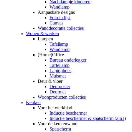
Nachtlampje kinderen
Wandlamp
Aanpasbare designs
Foto in lijst
Canvas
Wanddecoratie collecties
Wonen & werken
Lampen
Tafellamp
Wandlamp
(Home)Office
Bureau onderlegger
Taffellamp
Laptophoes
Muismat
Deur & vloer
Deurposter
Deurmat
Woonproducten collecties
Keuken
Voor het werkblad
Inductie beschermer
Inductie beschermer & spatscherm (2in1)
Voor de keukenwand
Spatscherm