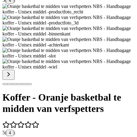
5
(
)
4
Koffer - Oranje basketbal te
midden van verfspetters
5
(
)
4