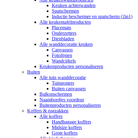
Keuken achterwanden
Spatschermen
Inductie beschermer en spatscherm (2in1)
Alle keukentafelproducten
Placemats
Onderzetters
Dienbladen
Alle wanddecoratie keuken
Canvassen
Fotolijsten
Wandcirkels
Keukenproducten personaliseren
Buiten
Alle tuin wanddecoratie
Tuinposters
Buiten canvassen
Balkonschermen
Naambordjes voordeur
Buitenproducten personaliseren
Koffers & rugzakken
Alle koffers
Handbagage koffers
Midsize koffers
Grote koffers