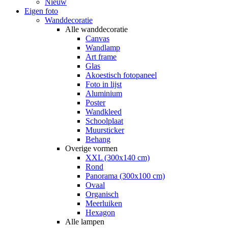
Nieuw
Eigen foto
Wanddecoratie
Alle wanddecoratie
Canvas
Wandlamp
Art frame
Glas
Akoestisch fotopaneel
Foto in lijst
Aluminium
Poster
Wandkleed
Schoolplaat
Muursticker
Behang
Overige vormen
XXL (300x140 cm)
Rond
Panorama (300x100 cm)
Ovaal
Organisch
Meerluiken
Hexagon
Alle lampen