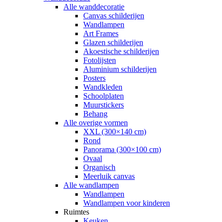
Alle wanddecoratie
Canvas schilderijen
Wandlampen
Art Frames
Glazen schilderijen
Akoestische schilderijen
Fotolijsten
Aluminium schilderijen
Posters
Wandkleden
Schoolplaten
Muurstickers
Behang
Alle overige vormen
XXL (300×140 cm)
Rond
Panorama (300×100 cm)
Ovaal
Organisch
Meerluik canvas
Alle wandlampen
Wandlampen
Wandlampen voor kinderen
Ruimtes
Keuken