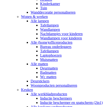
Kinderkamer
Tuin
Wanddecoratie personaliseren
Wonen & werken
Alle lampen
Tafellampen
Wandlampen
Nachtlampjes voor kinderen
Wandlampen voor kinderen
Alle (home)officeproducten
Bureau onderleggers
Tafellampen
Laptophoezen
Muismatten
Alle matten
Deurmatten
Badmatten
Wc matten
Deurstickers
Woonproducten personaliseren
Keuken
Alle werkbladproducten
Inductie beschermers
Inductie beschermer en spatscherm (2in1)
Alle keukenwandproducten