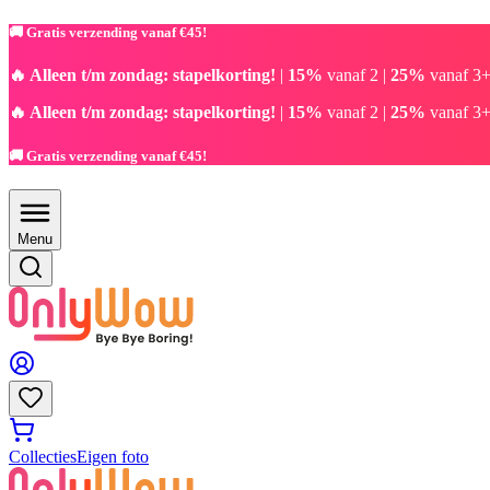
🚚 Gratis verzending vanaf €45!
🔥 Alleen t/m zondag: stapelkorting!
|
15%
vanaf 2 |
25%
vanaf 3+
🔥 Alleen t/m zondag: stapelkorting!
|
15%
vanaf 2 |
25%
vanaf 3+
🚚 Gratis verzending vanaf €45!
Menu
Collecties
Eigen foto