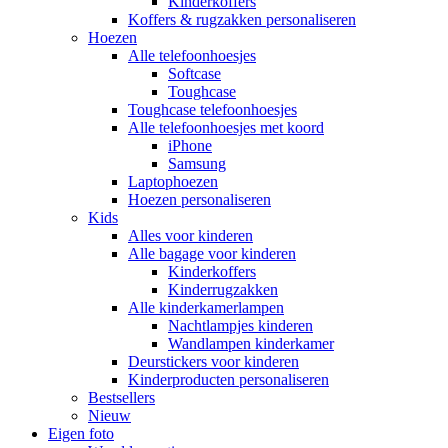
Kinderkoffers
Koffers & rugzakken personaliseren
Hoezen
Alle telefoonhoesjes
Softcase
Toughcase
Toughcase telefoonhoesjes
Alle telefoonhoesjes met koord
iPhone
Samsung
Laptophoezen
Hoezen personaliseren
Kids
Alles voor kinderen
Alle bagage voor kinderen
Kinderkoffers
Kinderrugzakken
Alle kinderkamerlampen
Nachtlampjes kinderen
Wandlampen kinderkamer
Deurstickers voor kinderen
Kinderproducten personaliseren
Bestsellers
Nieuw
Eigen foto