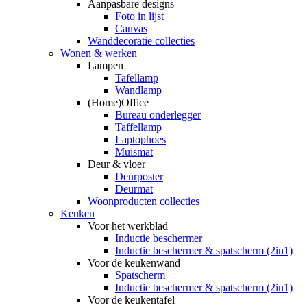
Aanpasbare designs
Foto in lijst
Canvas
Wanddecoratie collecties
Wonen & werken
Lampen
Tafellamp
Wandlamp
(Home)Office
Bureau onderlegger
Taffellamp
Laptophoes
Muismat
Deur & vloer
Deurposter
Deurmat
Woonproducten collecties
Keuken
Voor het werkblad
Inductie beschermer
Inductie beschermer & spatscherm (2in1)
Voor de keukenwand
Spatscherm
Inductie beschermer & spatscherm (2in1)
Voor de keukentafel