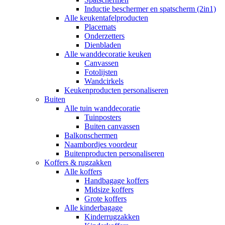
Inductie beschermer en spatscherm (2in1)
Alle keukentafelproducten
Placemats
Onderzetters
Dienbladen
Alle wanddecoratie keuken
Canvassen
Fotolijsten
Wandcirkels
Keukenproducten personaliseren
Buiten
Alle tuin wanddecoratie
Tuinposters
Buiten canvassen
Balkonschermen
Naambordjes voordeur
Buitenproducten personaliseren
Koffers & rugzakken
Alle koffers
Handbagage koffers
Midsize koffers
Grote koffers
Alle kinderbagage
Kinderrugzakken