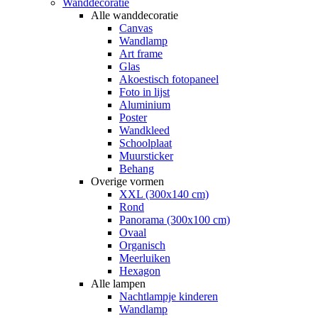
Wanddecoratie
Alle wanddecoratie
Canvas
Wandlamp
Art frame
Glas
Akoestisch fotopaneel
Foto in lijst
Aluminium
Poster
Wandkleed
Schoolplaat
Muursticker
Behang
Overige vormen
XXL (300x140 cm)
Rond
Panorama (300x100 cm)
Ovaal
Organisch
Meerluiken
Hexagon
Alle lampen
Nachtlampje kinderen
Wandlamp