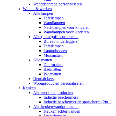
Wanddecoratie personaliseren
Wonen & werken
Alle lampen
Tafellampen
Wandlampen
Nachtlampjes voor kinderen
Wandlampen voor kinderen
Alle (home)officeproducten
Bureau onderleggers
Tafellampen
Laptophoezen
Muismatten
Alle matten
Deurmatten
Badmatten
Wc matten
Deurstickers
Woonproducten personaliseren
Keuken
Alle werkbladproducten
Inductie beschermers
Inductie beschermer en spatscherm (2in1)
Alle keukenwandproducten
Keuken achterwanden
Spatschermen