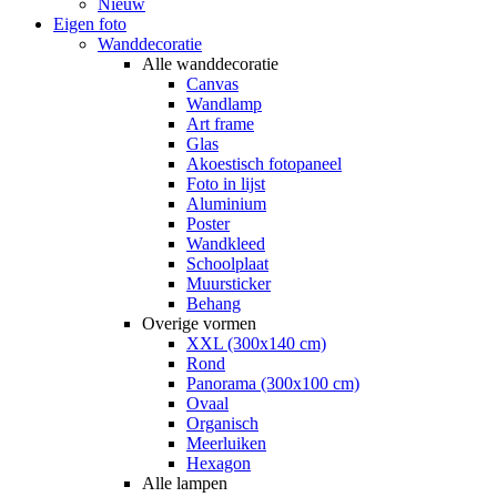
Nieuw
Eigen foto
Wanddecoratie
Alle wanddecoratie
Canvas
Wandlamp
Art frame
Glas
Akoestisch fotopaneel
Foto in lijst
Aluminium
Poster
Wandkleed
Schoolplaat
Muursticker
Behang
Overige vormen
XXL (300x140 cm)
Rond
Panorama (300x100 cm)
Ovaal
Organisch
Meerluiken
Hexagon
Alle lampen