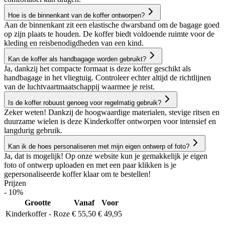
Hoe is de binnenkant van de koffer ontworpen?
Aan de binnenkant zit een elastische dwarsband om de bagage goed
op zijn plaats te houden. De koffer biedt voldoende ruimte voor de
kleding en reisbenodigdheden van een kind.
Kan de koffer als handbagage worden gebruikt?
Ja, dankzij het compacte formaat is deze koffer geschikt als
handbagage in het vliegtuig. Controleer echter altijd de richtlijnen
van de luchtvaartmaatschappij waarmee je reist.
Is de koffer robuust genoeg voor regelmatig gebruik?
Zeker weten! Dankzij de hoogwaardige materialen, stevige ritsen en
duurzame wielen is deze Kinderkoffer ontworpen voor intensief en
langdurig gebruik.
Kan ik de hoes personaliseren met mijn eigen ontwerp of foto?
Ja, dat is mogelijk! Op onze website kun je gemakkelijk je eigen
foto of ontwerp uploaden en met een paar klikken is je
gepersonaliseerde koffer klaar om te bestellen!
Prijzen
- 10%
Grootte
Vanaf
Voor
Kinderkoffer - Roze
€ 55,50
€ 49,95