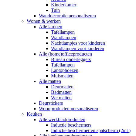
Kinderkamer
Tuin
Wanddecoratie personaliseren
Wonen & werken
Alle lampen
Tafellampen
Wandlampen
Nachtlampjes voor kinderen
Wandlampen voor kinderen
Alle (home)officeproducten
Bureau onderleggers
Tafellampen
Laptophoezen
Muismatten
Alle matten
Deurmatten
Badmatten
Wc matten
Deurstickers
Woonproducten personaliseren
Keuken
Alle werkbladproducten
Inductie beschermers
Inductie beschermer en spatscherm (2in1)
Alle keukenwandproducten