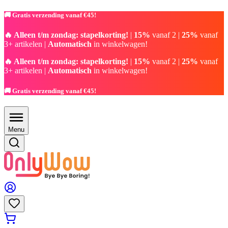
🚚 Gratis verzending vanaf €45!
🔥 Alleen t/m zondag: stapelkorting!
|
15%
vanaf 2 |
25%
vanaf
3+ artikelen |
Automatisch
in winkelwagen!
🔥 Alleen t/m zondag: stapelkorting!
|
15%
vanaf 2 |
25%
vanaf
3+ artikelen |
Automatisch
in winkelwagen!
🚚 Gratis verzending vanaf €45!
Menu