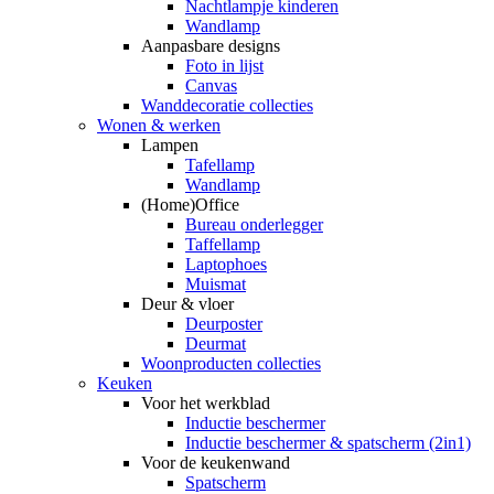
Nachtlampje kinderen
Wandlamp
Aanpasbare designs
Foto in lijst
Canvas
Wanddecoratie collecties
Wonen & werken
Lampen
Tafellamp
Wandlamp
(Home)Office
Bureau onderlegger
Taffellamp
Laptophoes
Muismat
Deur & vloer
Deurposter
Deurmat
Woonproducten collecties
Keuken
Voor het werkblad
Inductie beschermer
Inductie beschermer & spatscherm (2in1)
Voor de keukenwand
Spatscherm