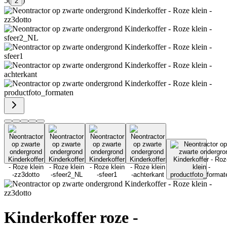
5
(
)
2
Kinderkoffer roze -