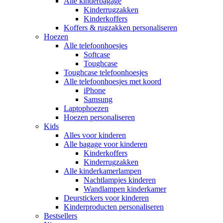
Alle kinderbagage
Kinderrugzakken
Kinderkoffers
Koffers & rugzakken personaliseren
Hoezen
Alle telefoonhoesjes
Softcase
Toughcase
Toughcase telefoonhoesjes
Alle telefoonhoesjes met koord
iPhone
Samsung
Laptophoezen
Hoezen personaliseren
Kids
Alles voor kinderen
Alle bagage voor kinderen
Kinderkoffers
Kinderrugzakken
Alle kinderkamerlampen
Nachtlampjes kinderen
Wandlampen kinderkamer
Deurstickers voor kinderen
Kinderproducten personaliseren
Bestsellers