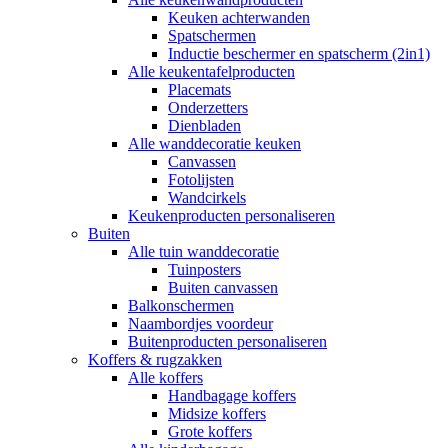
Keuken achterwanden
Spatschermen
Inductie beschermer en spatscherm (2in1)
Alle keukentafelproducten
Placemats
Onderzetters
Dienbladen
Alle wanddecoratie keuken
Canvassen
Fotolijsten
Wandcirkels
Keukenproducten personaliseren
Buiten
Alle tuin wanddecoratie
Tuinposters
Buiten canvassen
Balkonschermen
Naambordjes voordeur
Buitenproducten personaliseren
Koffers & rugzakken
Alle koffers
Handbagage koffers
Midsize koffers
Grote koffers