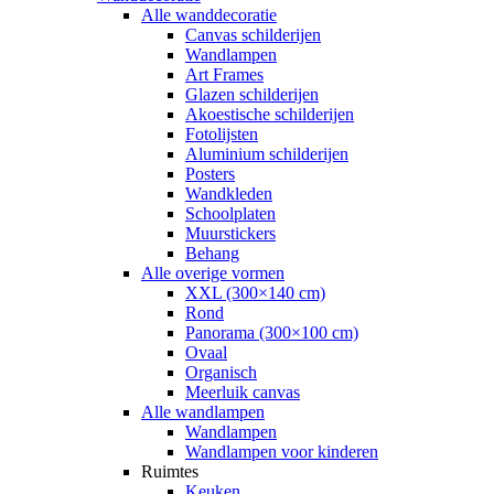
Alle wanddecoratie
Canvas schilderijen
Wandlampen
Art Frames
Glazen schilderijen
Akoestische schilderijen
Fotolijsten
Aluminium schilderijen
Posters
Wandkleden
Schoolplaten
Muurstickers
Behang
Alle overige vormen
XXL (300×140 cm)
Rond
Panorama (300×100 cm)
Ovaal
Organisch
Meerluik canvas
Alle wandlampen
Wandlampen
Wandlampen voor kinderen
Ruimtes
Keuken