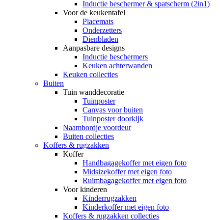
Inductie beschermer & spatscherm (2in1)
Voor de keukentafel
Placemats
Onderzetters
Dienbladen
Aanpasbare designs
Inductie beschermers
Keuken achterwanden
Keuken collecties
Buiten
Tuin wanddecoratie
Tuinposter
Canvas voor buiten
Tuinposter doorkijk
Naambordje voordeur
Buiten collecties
Koffers & rugzakken
Koffer
Handbagagekoffer met eigen foto
Midsizekoffer met eigen foto
Ruimbagagekoffer met eigen foto
Voor kinderen
Kinderrugzakken
Kinderkoffer met eigen foto
Koffers & rugzakken collecties