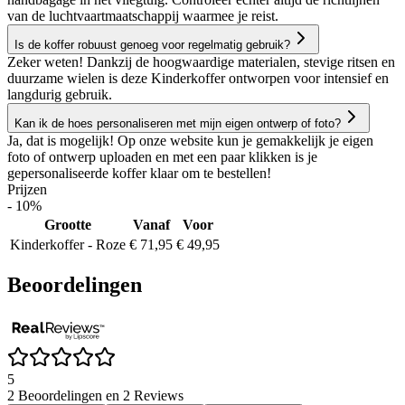
van de luchtvaartmaatschappij waarmee je reist.
Is de koffer robuust genoeg voor regelmatig gebruik?
Zeker weten! Dankzij de hoogwaardige materialen, stevige ritsen en
duurzame wielen is deze Kinderkoffer ontworpen voor intensief en
langdurig gebruik.
Kan ik de hoes personaliseren met mijn eigen ontwerp of foto?
Ja, dat is mogelijk! Op onze website kun je gemakkelijk je eigen
foto of ontwerp uploaden en met een paar klikken is je
gepersonaliseerde koffer klaar om te bestellen!
Prijzen
- 10%
Grootte
Vanaf
Voor
Kinderkoffer - Roze
€ 71,95
€ 49,95
Beoordelingen
5
2 Beoordelingen en 2 Reviews