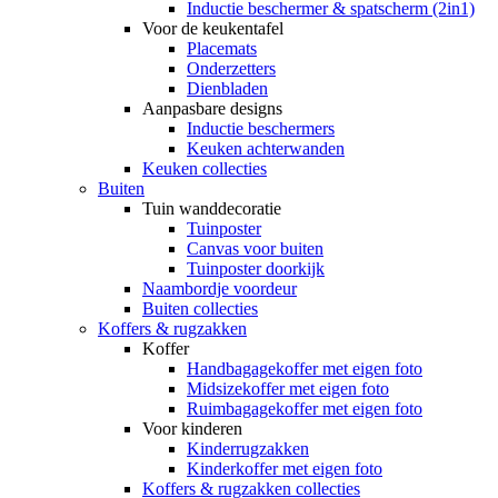
Inductie beschermer & spatscherm (2in1)
Voor de keukentafel
Placemats
Onderzetters
Dienbladen
Aanpasbare designs
Inductie beschermers
Keuken achterwanden
Keuken collecties
Buiten
Tuin wanddecoratie
Tuinposter
Canvas voor buiten
Tuinposter doorkijk
Naambordje voordeur
Buiten collecties
Koffers & rugzakken
Koffer
Handbagagekoffer met eigen foto
Midsizekoffer met eigen foto
Ruimbagagekoffer met eigen foto
Voor kinderen
Kinderrugzakken
Kinderkoffer met eigen foto
Koffers & rugzakken collecties