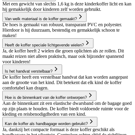
Met een gewicht van slechts 1,6 kg is deze kinderkoffer licht en kan
hij gemakkelijk door kinderen zelf worden gebruikt.
Van welk materiaal is de koffer gemaakt?
De hoes is gemaakt van robuust, transparant PVC en polyester.
Hierdoor is hij duurzaam, bestendig en gemakkelijk schoon te
maken!
Heeft de koffer speciale lichtgevende wielen?
Ja, de koffer heeft 2 wielen die groen oplichten als ze rollen. Dit
maakt reizen niet alleen praktisch, maar ook bijzonder spannend
voor kinderen!
Is het handvat verstelbaar?
De koffer heeft een verstelbaar handvat dat kan worden aangepast
aan de grootte van het kind. Dit betekent dat elk kind de koffer
comfortabel kan dragen.
Hoe is de binnenkant van de koffer ontworpen?
Aan de binnenkant zit een elastische dwarsband om de bagage goed
op zijn plaats te houden. De koffer biedt voldoende ruimte voor de
kleding en reisbenodigdheden van een kind.
Kan de koffer als handbagage worden gebruikt?
Ja, dankzij het compacte formaat is deze koffer geschikt als
handbagage in het vliegtuig. Controleer echter altijd de richtlijnen