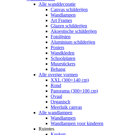
Alle wanddecoratie
Canvas schilderijen
Wandlampen
Art Frames
Glazen schilderijen
Akoestische schilderijen
Fotolijsten
Aluminium schilderijen
Posters
Wandkleden
Schoolplaten
Muurstickers
Behang
Alle overige vormen
XXL (300×140 cm)
Rond
Panorama (300×100 cm)
Ovaal
Organisch
Meerluik canvas
Alle wandlampen
Wandlampen
Wandlampen voor kinderen
Ruimtes
Keuken