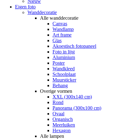
Nieuw
Eigen foto
Wanddecoratie
Alle wanddecoratie
Canvas
Wandlamp
Art frame
Glas
Akoestisch fotopaneel
Foto in lijst
Aluminium
Poster
Wandkleed
Schoolplaat
Muursticker
Behang
Overige vormen
XXL (300x140 cm)
Rond
Panorama (300x100 cm)
Ovaal
Organisch
Meerluiken
Hexagon
Alle lampen