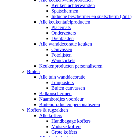
Keuken achterwanden
Spatschermen
Inductie beschermer en spatscherm (2in1)
Alle keukentafelproducten
Placemats
Onderzetters
Dienbladen
Alle wanddecoratie keuken
Canvassen
Fotolijsten
Wandcirkels
Keukenproducten personaliseren
Buiten
Alle tuin wanddecoratie
Tuinposters
Buiten canvassen
Balkonschermen
Naambordjes voordeur
Buitenproducten personaliseren
Koffers & rugzakken
Alle koffers
Handbagage koffers
Midsize koffers
Grote koffers