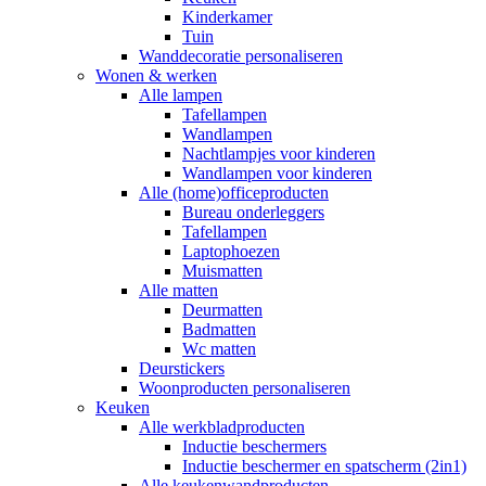
Kinderkamer
Tuin
Wanddecoratie personaliseren
Wonen & werken
Alle lampen
Tafellampen
Wandlampen
Nachtlampjes voor kinderen
Wandlampen voor kinderen
Alle (home)officeproducten
Bureau onderleggers
Tafellampen
Laptophoezen
Muismatten
Alle matten
Deurmatten
Badmatten
Wc matten
Deurstickers
Woonproducten personaliseren
Keuken
Alle werkbladproducten
Inductie beschermers
Inductie beschermer en spatscherm (2in1)
Alle keukenwandproducten