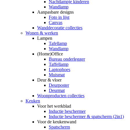
Nachtlampje kinderen
Wandlamp
Aanpasbare designs
Foto in lijst
Canvas
Wanddecoratie collecties
Wonen & werken
Lampen
Tafellamp
Wandlamp
(Home)Office
Bureau onderlegger
Taffellamp
Laptophoes
Muismat
Deur & vloer
Deurposter
Deurmat
Woonproducten collecties
Keuken
Voor het werkblad
Inductie beschermer
Inductie beschermer & spatscherm (2in1)
Voor de keukenwand
Spatscherm