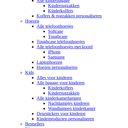
Alle kinderbagage
Kinderrugzakken
Kinderkoffers
Koffers & rugzakken personaliseren
Hoezen
Alle telefoonhoesjes
Softcase
Toughcase
Toughcase telefoonhoesjes
Alle telefoonhoesjes met koord
iPhone
Samsung
Laptophoezen
Hoezen personaliseren
Kids
Alles voor kinderen
Alle bagage voor kinderen
Kinderkoffers
Kinderrugzakken
Alle kinderkamerlampen
Nachtlampjes kinderen
Wandlampen kinderkamer
Deurstickers voor kinderen
Kinderproducten personaliseren
Bestsellers