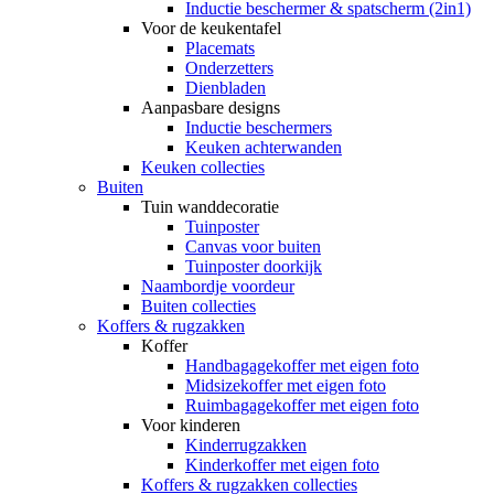
Inductie beschermer & spatscherm (2in1)
Voor de keukentafel
Placemats
Onderzetters
Dienbladen
Aanpasbare designs
Inductie beschermers
Keuken achterwanden
Keuken collecties
Buiten
Tuin wanddecoratie
Tuinposter
Canvas voor buiten
Tuinposter doorkijk
Naambordje voordeur
Buiten collecties
Koffers & rugzakken
Koffer
Handbagagekoffer met eigen foto
Midsizekoffer met eigen foto
Ruimbagagekoffer met eigen foto
Voor kinderen
Kinderrugzakken
Kinderkoffer met eigen foto
Koffers & rugzakken collecties