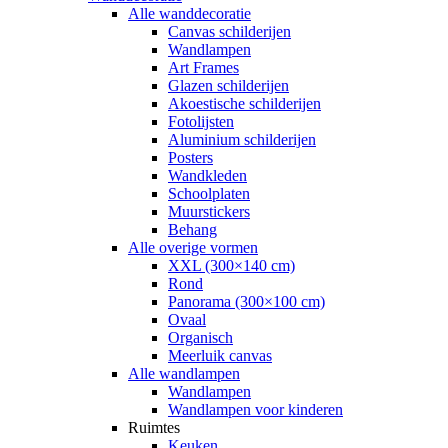
Alle wanddecoratie
Canvas schilderijen
Wandlampen
Art Frames
Glazen schilderijen
Akoestische schilderijen
Fotolijsten
Aluminium schilderijen
Posters
Wandkleden
Schoolplaten
Muurstickers
Behang
Alle overige vormen
XXL (300×140 cm)
Rond
Panorama (300×100 cm)
Ovaal
Organisch
Meerluik canvas
Alle wandlampen
Wandlampen
Wandlampen voor kinderen
Ruimtes
Keuken