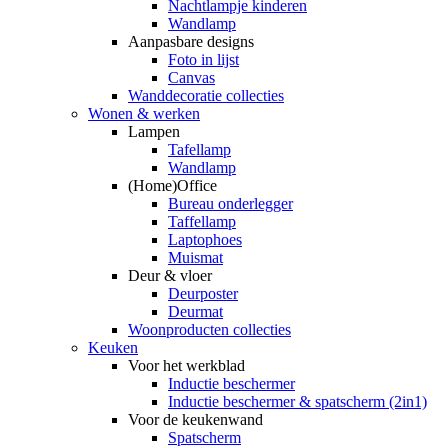
Nachtlampje kinderen
Wandlamp
Aanpasbare designs
Foto in lijst
Canvas
Wanddecoratie collecties
Wonen & werken
Lampen
Tafellamp
Wandlamp
(Home)Office
Bureau onderlegger
Taffellamp
Laptophoes
Muismat
Deur & vloer
Deurposter
Deurmat
Woonproducten collecties
Keuken
Voor het werkblad
Inductie beschermer
Inductie beschermer & spatscherm (2in1)
Voor de keukenwand
Spatscherm