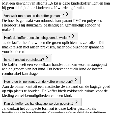
Met een gewicht van slechts 1,6 kg is deze kinderkoffer licht en kan
hij gemakkelijk door kinderen zelf worden gebruikt.
Van welk materiaal is de koffer gemaakt?
De hoes is gemaakt van robuust, transparant PVC en polyester.
Hierdoor is hij duurzaam, bestendig en gemakkelijk schoon te
maken!
Heeft de koffer speciale lichtgevende wielen?
Ja, de koffer heeft 2 wielen die groen oplichten als ze rollen. Dit
maakt reizen niet alleen praktisch, maar ook bijzonder spannend
voor kinderen!
Is het handvat verstelbaar?
De koffer heeft een verstelbaar handvat dat kan worden aangepast
aan de grootte van het kind. Dit betekent dat elk kind de koffer
comfortabel kan dragen.
Hoe is de binnenkant van de koffer ontworpen?
Aan de binnenkant zit een elastische dwarsband om de bagage goed
op zijn plaats te houden. De koffer biedt voldoende ruimte voor de
kleding en reisbenodigdheden van een kind.
Kan de koffer als handbagage worden gebruikt?
Ja, dankzij het compacte formaat is deze koffer geschikt als
handbagage in het vliegtuig. Controleer echter altijd de richtlijnen