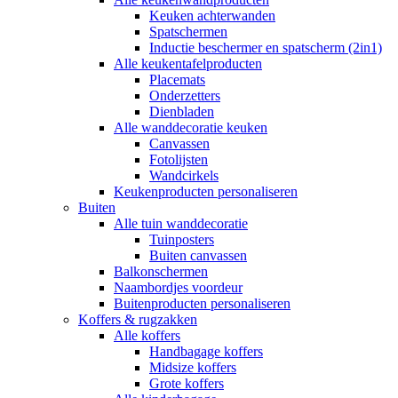
Keuken achterwanden
Spatschermen
Inductie beschermer en spatscherm (2in1)
Alle keukentafelproducten
Placemats
Onderzetters
Dienbladen
Alle wanddecoratie keuken
Canvassen
Fotolijsten
Wandcirkels
Keukenproducten personaliseren
Buiten
Alle tuin wanddecoratie
Tuinposters
Buiten canvassen
Balkonschermen
Naambordjes voordeur
Buitenproducten personaliseren
Koffers & rugzakken
Alle koffers
Handbagage koffers
Midsize koffers
Grote koffers