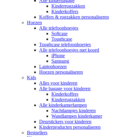
Alle kinderbagage
Kinderrugzakken
Kinderkoffers
Koffers & rugzakken personaliseren
Hoezen
Alle telefoonhoesjes
Softcase
Toughcase
Toughcase telefoonhoesjes
Alle telefoonhoesjes met koord
iPhone
Samsung
Laptophoezen
Hoezen personaliseren
Kids
Alles voor kinderen
Alle bagage voor kinderen
Kinderkoffers
Kinderrugzakken
Alle kinderkamerlampen
Nachtlampjes kinderen
Wandlampen kinderkamer
Deurstickers voor kinderen
Kinderproducten personaliseren
Bestsellers