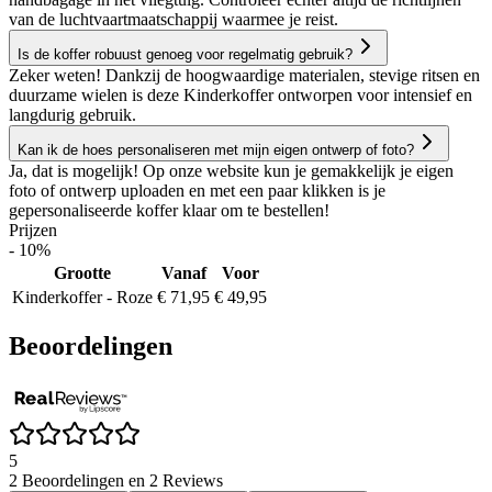
van de luchtvaartmaatschappij waarmee je reist.
Is de koffer robuust genoeg voor regelmatig gebruik?
Zeker weten! Dankzij de hoogwaardige materialen, stevige ritsen en
duurzame wielen is deze Kinderkoffer ontworpen voor intensief en
langdurig gebruik.
Kan ik de hoes personaliseren met mijn eigen ontwerp of foto?
Ja, dat is mogelijk! Op onze website kun je gemakkelijk je eigen
foto of ontwerp uploaden en met een paar klikken is je
gepersonaliseerde koffer klaar om te bestellen!
Prijzen
- 10%
Grootte
Vanaf
Voor
Kinderkoffer - Roze
€ 71,95
€ 49,95
Beoordelingen
5
2 Beoordelingen en 2 Reviews