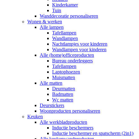
Kinderkamer
Tuin
Wanddecoratie personaliseren
Wonen & werken
Alle lampen
Tafellampen
Wandlampen
Nachtlampjes voor kinderen
Wandlampen voor kinderen
Alle (home)officeproducten
Bureau onderleggers
Tafellampen
Laptophoezen
Muismatten
Alle matten
Deurmatten
Badmatten
Wc matten
Deurstickers
Woonproducten personaliseren
Keuken
Alle werkbladproducten
Inductie beschermers
Inductie beschermer en spatscherm (2in1)
Alle keukenwandproducten