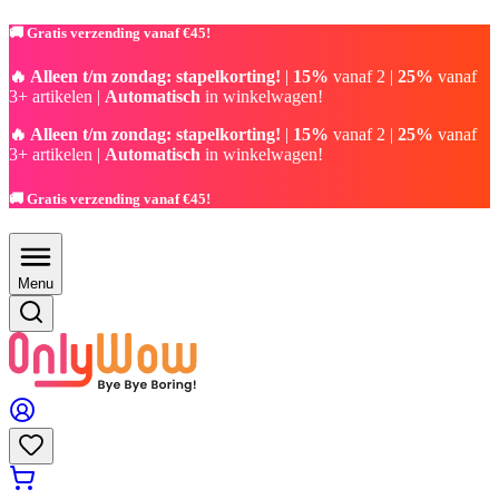
🚚 Gratis verzending vanaf €45!
🔥 Alleen t/m zondag: stapelkorting!
|
15%
vanaf 2 |
25%
vanaf
3+ artikelen |
Automatisch
in winkelwagen!
🔥 Alleen t/m zondag: stapelkorting!
|
15%
vanaf 2 |
25%
vanaf
3+ artikelen |
Automatisch
in winkelwagen!
🚚 Gratis verzending vanaf €45!
Menu