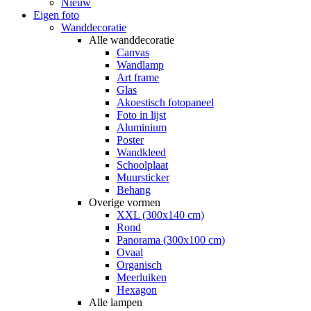
Nieuw
Eigen foto
Wanddecoratie
Alle wanddecoratie
Canvas
Wandlamp
Art frame
Glas
Akoestisch fotopaneel
Foto in lijst
Aluminium
Poster
Wandkleed
Schoolplaat
Muursticker
Behang
Overige vormen
XXL (300x140 cm)
Rond
Panorama (300x100 cm)
Ovaal
Organisch
Meerluiken
Hexagon
Alle lampen