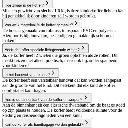
Hoe zwaar is de koffer?
Met een gewicht van slechts 1,6 kg is deze kinderkoffer licht en kan
hij gemakkelijk door kinderen zelf worden gebruikt.
Van welk materiaal is de koffer gemaakt?
De hoes is gemaakt van robuust, transparant PVC en polyester.
Hierdoor is hij duurzaam, bestendig en gemakkelijk schoon te
maken!
Heeft de koffer speciale lichtgevende wielen?
Ja, de koffer heeft 2 wielen die groen oplichten als ze rollen. Dit
maakt reizen niet alleen praktisch, maar ook bijzonder spannend
voor kinderen!
Is het handvat verstelbaar?
De koffer heeft een verstelbaar handvat dat kan worden aangepast
aan de grootte van het kind. Dit betekent dat elk kind de koffer
comfortabel kan dragen.
Hoe is de binnenkant van de koffer ontworpen?
Aan de binnenkant zit een elastische dwarsband om de bagage goed
op zijn plaats te houden. De koffer biedt voldoende ruimte voor de
kleding en reisbenodigdheden van een kind.
Kan de koffer als handbagage worden gebruikt?