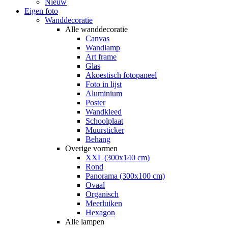
Nieuw
Eigen foto
Wanddecoratie
Alle wanddecoratie
Canvas
Wandlamp
Art frame
Glas
Akoestisch fotopaneel
Foto in lijst
Aluminium
Poster
Wandkleed
Schoolplaat
Muursticker
Behang
Overige vormen
XXL (300x140 cm)
Rond
Panorama (300x100 cm)
Ovaal
Organisch
Meerluiken
Hexagon
Alle lampen