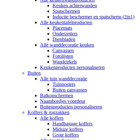
Keuken achterwanden
Spatschermen
Inductie beschermer en spatscherm (2in1)
Alle keukentafelproducten
Placemats
Onderzetters
Dienbladen
Alle wanddecoratie keuken
Canvassen
Fotolijsten
Wandcirkels
Keukenproducten personaliseren
Buiten
Alle tuin wanddecoratie
Tuinposters
Buiten canvassen
Balkonschermen
Naambordjes voordeur
Buitenproducten personaliseren
Koffers & rugzakken
Alle koffers
Handbagage koffers
Midsize koffers
Grote koffers