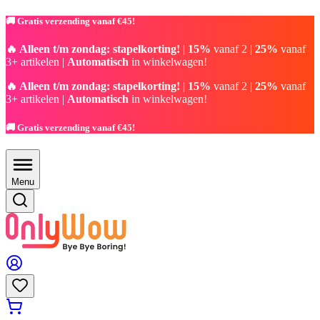
🚚 Gratis verzending vanaf €45!
🔥 Alleen t/m zondag: stapelkorting!
|
15%
vanaf 2 |
25%
vanaf
3+ artikelen |
Automatisch
in winkelwagen!
🔥 Alleen t/m zondag: stapelkorting!
|
15%
vanaf 2 |
25%
vanaf
3+ artikelen |
Automatisch
in winkelwagen!
🚚 Gratis verzending vanaf €45!
Menu