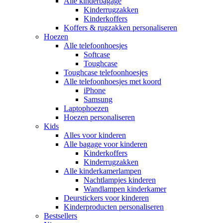
Alle kinderbagage
Kinderrugzakken
Kinderkoffers
Koffers & rugzakken personaliseren
Hoezen
Alle telefoonhoesjes
Softcase
Toughcase
Toughcase telefoonhoesjes
Alle telefoonhoesjes met koord
iPhone
Samsung
Laptophoezen
Hoezen personaliseren
Kids
Alles voor kinderen
Alle bagage voor kinderen
Kinderkoffers
Kinderrugzakken
Alle kinderkamerlampen
Nachtlampjes kinderen
Wandlampen kinderkamer
Deurstickers voor kinderen
Kinderproducten personaliseren
Bestsellers