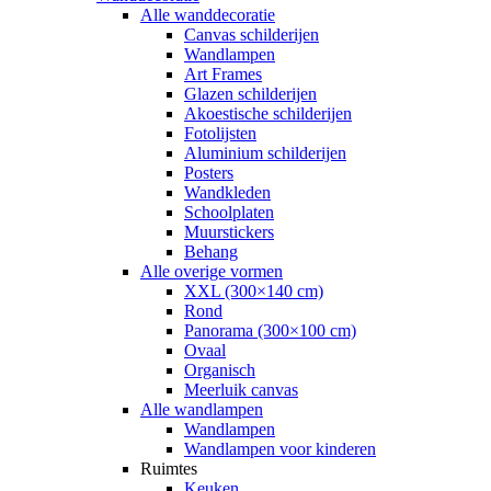
Alle wanddecoratie
Canvas schilderijen
Wandlampen
Art Frames
Glazen schilderijen
Akoestische schilderijen
Fotolijsten
Aluminium schilderijen
Posters
Wandkleden
Schoolplaten
Muurstickers
Behang
Alle overige vormen
XXL (300×140 cm)
Rond
Panorama (300×100 cm)
Ovaal
Organisch
Meerluik canvas
Alle wandlampen
Wandlampen
Wandlampen voor kinderen
Ruimtes
Keuken