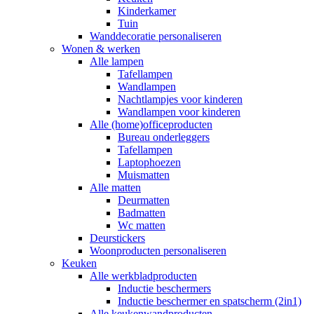
Kinderkamer
Tuin
Wanddecoratie personaliseren
Wonen & werken
Alle lampen
Tafellampen
Wandlampen
Nachtlampjes voor kinderen
Wandlampen voor kinderen
Alle (home)officeproducten
Bureau onderleggers
Tafellampen
Laptophoezen
Muismatten
Alle matten
Deurmatten
Badmatten
Wc matten
Deurstickers
Woonproducten personaliseren
Keuken
Alle werkbladproducten
Inductie beschermers
Inductie beschermer en spatscherm (2in1)
Alle keukenwandproducten