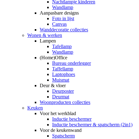
Nachtlampje kinderen
Wandlamp
Aanpasbare designs
Foto in lijst
Canvas
Wanddecoratie collecties
Wonen & werken
Lampen
Tafellamp
Wandlamp
(Home)Office
Bureau onderlegger
Taffellamp
Laptophoes
Muismat
Deur & vloer
Deurposter
Deurmat
Woonproducten collecties
Keuken
Voor het werkblad
Inductie beschermer
Inductie beschermer & spatscherm (2in1)
Voor de keukenwand
Spatscherm