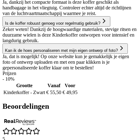
Ja, dankzij het compacte formaat is deze koffer geschikt als
handbagage in het vliegtuig. Controleer echter altijd de richtlijnen
van de luchtvaartmaatschappij waarmee je reist.
Is de koffer robuust genoeg voor regelmatig gebruik?
Zeker weten! Dankzij de hoogwaardige materialen, stevige ritsen en
duurzame wielen is deze Kinderkoffer ontworpen voor intensief en
langdurig gebruik.
Kan ik de hoes personaliseren met mijn eigen ontwerp of foto?
Ja, dat is mogelijk! Op onze website kun je gemakkelijk je eigen
foto of ontwerp uploaden en met een paar klikken is je
gepersonaliseerde koffer klaar om te bestellen!
Prijzen
- 10%
Grootte
Vanaf
Voor
Kinderkoffer - Zwart
€ 55,50
€ 49,95
Beoordelingen
5