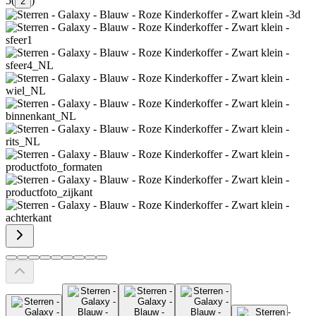
5
(
)
2