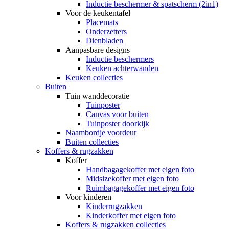
Inductie beschermer & spatscherm (2in1)
Voor de keukentafel
Placemats
Onderzetters
Dienbladen
Aanpasbare designs
Inductie beschermers
Keuken achterwanden
Keuken collecties
Buiten
Tuin wanddecoratie
Tuinposter
Canvas voor buiten
Tuinposter doorkijk
Naambordje voordeur
Buiten collecties
Koffers & rugzakken
Koffer
Handbagagekoffer met eigen foto
Midsizekoffer met eigen foto
Ruimbagagekoffer met eigen foto
Voor kinderen
Kinderrugzakken
Kinderkoffer met eigen foto
Koffers & rugzakken collecties