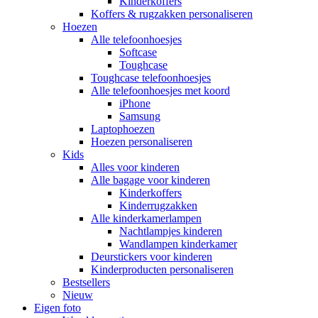
Kinderkoffers
Koffers & rugzakken personaliseren
Hoezen
Alle telefoonhoesjes
Softcase
Toughcase
Toughcase telefoonhoesjes
Alle telefoonhoesjes met koord
iPhone
Samsung
Laptophoezen
Hoezen personaliseren
Kids
Alles voor kinderen
Alle bagage voor kinderen
Kinderkoffers
Kinderrugzakken
Alle kinderkamerlampen
Nachtlampjes kinderen
Wandlampen kinderkamer
Deurstickers voor kinderen
Kinderproducten personaliseren
Bestsellers
Nieuw
Eigen foto