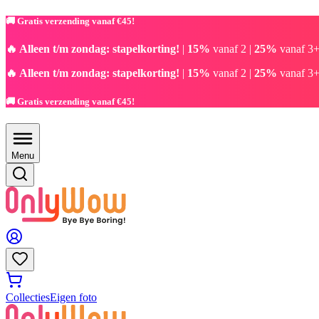
🚚 Gratis verzending vanaf €45!
🔥 Alleen t/m zondag: stapelkorting!
|
15%
vanaf 2 |
25%
vanaf 3+
🔥 Alleen t/m zondag: stapelkorting!
|
15%
vanaf 2 |
25%
vanaf 3+
🚚 Gratis verzending vanaf €45!
Menu
Collecties
Eigen foto