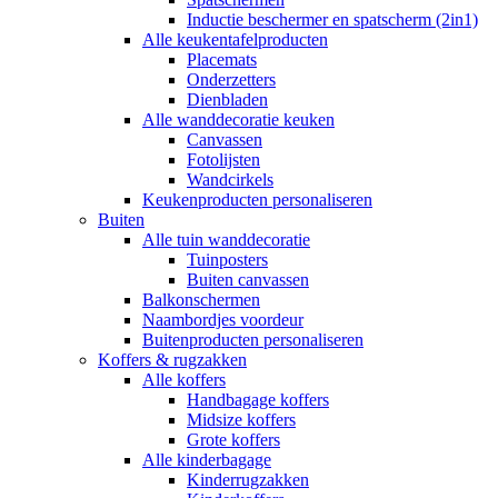
Inductie beschermer en spatscherm (2in1)
Alle keukentafelproducten
Placemats
Onderzetters
Dienbladen
Alle wanddecoratie keuken
Canvassen
Fotolijsten
Wandcirkels
Keukenproducten personaliseren
Buiten
Alle tuin wanddecoratie
Tuinposters
Buiten canvassen
Balkonschermen
Naambordjes voordeur
Buitenproducten personaliseren
Koffers & rugzakken
Alle koffers
Handbagage koffers
Midsize koffers
Grote koffers
Alle kinderbagage
Kinderrugzakken