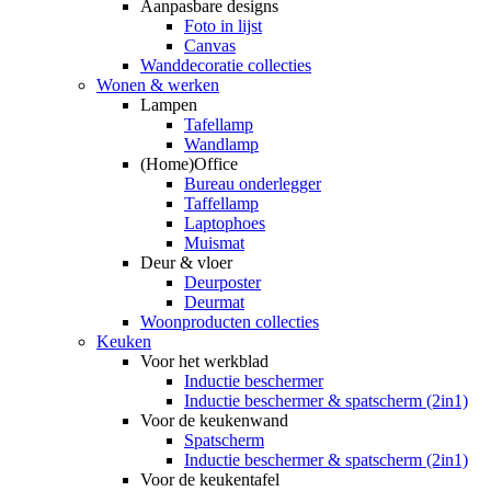
Aanpasbare designs
Foto in lijst
Canvas
Wanddecoratie collecties
Wonen & werken
Lampen
Tafellamp
Wandlamp
(Home)Office
Bureau onderlegger
Taffellamp
Laptophoes
Muismat
Deur & vloer
Deurposter
Deurmat
Woonproducten collecties
Keuken
Voor het werkblad
Inductie beschermer
Inductie beschermer & spatscherm (2in1)
Voor de keukenwand
Spatscherm
Inductie beschermer & spatscherm (2in1)
Voor de keukentafel