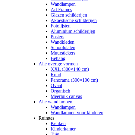
Wandlampen
Art Frames
Glazen schilderijen
Akoestische schilderijen
Fotolijsten
Aluminium schilderijen
Posters
Wandkleden
Schoolplaten
Muurstickers
Behang
Alle overige vormen
XXL (300×140 cm)
Rond
Panorama (300×100 cm)
Ovaal
Organisch
Meerluik canvas
Alle wandlampen
Wandlampen
Wandlampen voor kinderen
Ruimtes
Keuken
Kinderkamer
Tuin