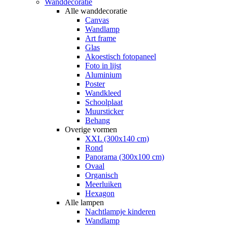
Wanddecoratie
Alle wanddecoratie
Canvas
Wandlamp
Art frame
Glas
Akoestisch fotopaneel
Foto in lijst
Aluminium
Poster
Wandkleed
Schoolplaat
Muursticker
Behang
Overige vormen
XXL (300x140 cm)
Rond
Panorama (300x100 cm)
Ovaal
Organisch
Meerluiken
Hexagon
Alle lampen
Nachtlampje kinderen
Wandlamp