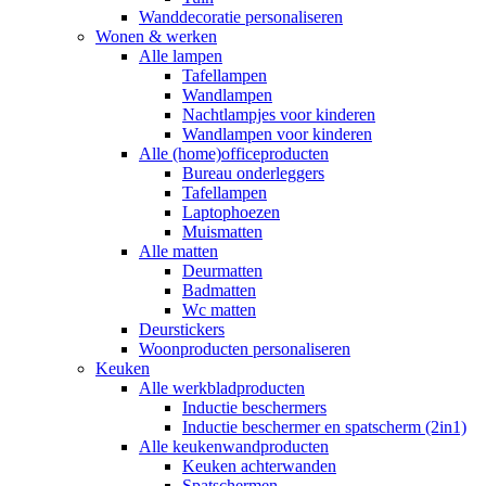
Wanddecoratie personaliseren
Wonen & werken
Alle lampen
Tafellampen
Wandlampen
Nachtlampjes voor kinderen
Wandlampen voor kinderen
Alle (home)officeproducten
Bureau onderleggers
Tafellampen
Laptophoezen
Muismatten
Alle matten
Deurmatten
Badmatten
Wc matten
Deurstickers
Woonproducten personaliseren
Keuken
Alle werkbladproducten
Inductie beschermers
Inductie beschermer en spatscherm (2in1)
Alle keukenwandproducten
Keuken achterwanden
Spatschermen