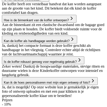
De koffer heeft een verstelbaar handvat dat kan worden aangepast
aan de grootte van het kind. Dit betekent dat elk kind de koffer
comfortabel kan dragen.
Hoe is de binnenkant van de koffer ontworpen?
Aan de binnenkant zit een elastische dwarsband om de bagage goed
op zijn plaats te houden. De koffer biedt voldoende ruimte voor de
kleding en reisbenodigdheden van een kind.
Kan de koffer als handbagage worden gebruikt?
Ja, dankzij het compacte formaat is deze koffer geschikt als
handbagage in het vliegtuig. Controleer echter altijd de richtlijnen
van de luchtvaartmaatschappij waarmee je reist.
Is de koffer robuust genoeg voor regelmatig gebruik?
Zeker weten! Dankzij de hoogwaardige materialen, stevige ritsen en
duurzame wielen is deze Kinderkoffer ontworpen voor intensief en
langdurig gebruik.
Kan ik de hoes personaliseren met mijn eigen ontwerp of foto?
Ja, dat is mogelijk! Op onze website kun je gemakkelijk je eigen
foto of ontwerp uploaden en met een paar klikken is je
gepersonaliseerde koffer klaar om te bestellen!
Prijzen
- 10%