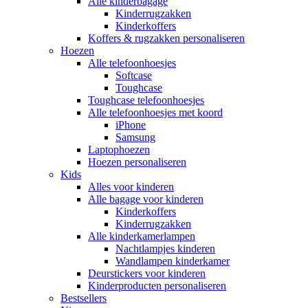
Alle kinderbagage
Kinderrugzakken
Kinderkoffers
Koffers & rugzakken personaliseren
Hoezen
Alle telefoonhoesjes
Softcase
Toughcase
Toughcase telefoonhoesjes
Alle telefoonhoesjes met koord
iPhone
Samsung
Laptophoezen
Hoezen personaliseren
Kids
Alles voor kinderen
Alle bagage voor kinderen
Kinderkoffers
Kinderrugzakken
Alle kinderkamerlampen
Nachtlampjes kinderen
Wandlampen kinderkamer
Deurstickers voor kinderen
Kinderproducten personaliseren
Bestsellers