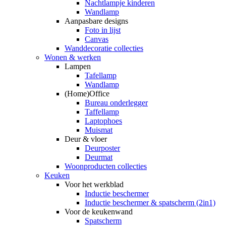
Nachtlampje kinderen
Wandlamp
Aanpasbare designs
Foto in lijst
Canvas
Wanddecoratie collecties
Wonen & werken
Lampen
Tafellamp
Wandlamp
(Home)Office
Bureau onderlegger
Taffellamp
Laptophoes
Muismat
Deur & vloer
Deurposter
Deurmat
Woonproducten collecties
Keuken
Voor het werkblad
Inductie beschermer
Inductie beschermer & spatscherm (2in1)
Voor de keukenwand
Spatscherm