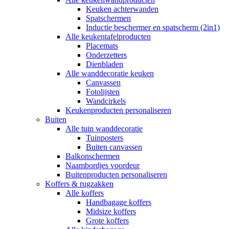
Keuken achterwanden
Spatschermen
Inductie beschermer en spatscherm (2in1)
Alle keukentafelproducten
Placemats
Onderzetters
Dienbladen
Alle wanddecoratie keuken
Canvassen
Fotolijsten
Wandcirkels
Keukenproducten personaliseren
Buiten
Alle tuin wanddecoratie
Tuinposters
Buiten canvassen
Balkonschermen
Naambordjes voordeur
Buitenproducten personaliseren
Koffers & rugzakken
Alle koffers
Handbagage koffers
Midsize koffers
Grote koffers