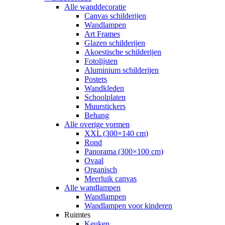
Alle wanddecoratie
Canvas schilderijen
Wandlampen
Art Frames
Glazen schilderijen
Akoestische schilderijen
Fotolijsten
Aluminium schilderijen
Posters
Wandkleden
Schoolplaten
Muurstickers
Behang
Alle overige vormen
XXL (300×140 cm)
Rond
Panorama (300×100 cm)
Ovaal
Organisch
Meerluik canvas
Alle wandlampen
Wandlampen
Wandlampen voor kinderen
Ruimtes
Keuken