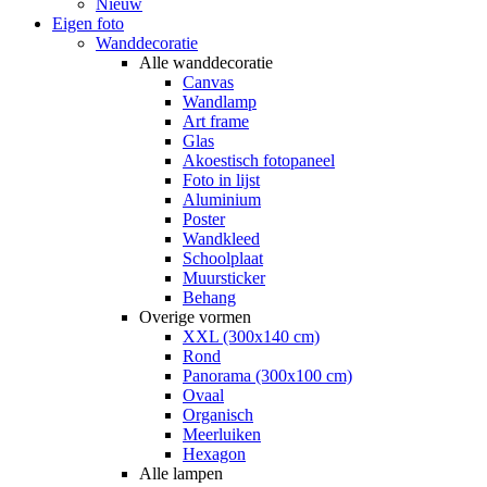
Nieuw
Eigen foto
Wanddecoratie
Alle wanddecoratie
Canvas
Wandlamp
Art frame
Glas
Akoestisch fotopaneel
Foto in lijst
Aluminium
Poster
Wandkleed
Schoolplaat
Muursticker
Behang
Overige vormen
XXL (300x140 cm)
Rond
Panorama (300x100 cm)
Ovaal
Organisch
Meerluiken
Hexagon
Alle lampen