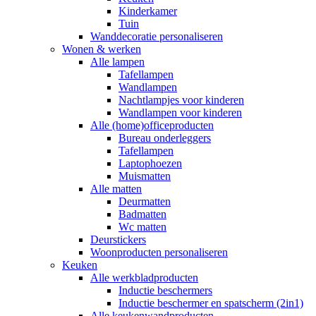
Kinderkamer
Tuin
Wanddecoratie personaliseren
Wonen & werken
Alle lampen
Tafellampen
Wandlampen
Nachtlampjes voor kinderen
Wandlampen voor kinderen
Alle (home)officeproducten
Bureau onderleggers
Tafellampen
Laptophoezen
Muismatten
Alle matten
Deurmatten
Badmatten
Wc matten
Deurstickers
Woonproducten personaliseren
Keuken
Alle werkbladproducten
Inductie beschermers
Inductie beschermer en spatscherm (2in1)
Alle keukenwandproducten