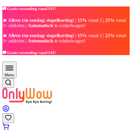
🚚 Gratis verzending vanaf €45!
🔥 Alleen t/m zondag: stapelkorting!
|
15%
vanaf 2 |
25%
vanaf
3+ artikelen |
Automatisch
in winkelwagen!
🔥 Alleen t/m zondag: stapelkorting!
|
15%
vanaf 2 |
25%
vanaf
3+ artikelen |
Automatisch
in winkelwagen!
🚚 Gratis verzending vanaf €45!
Menu