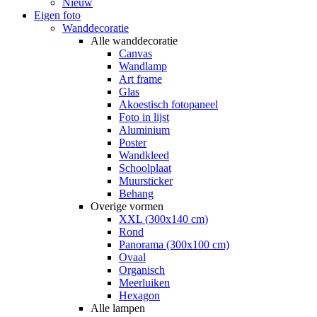
Nieuw
Eigen foto
Wanddecoratie
Alle wanddecoratie
Canvas
Wandlamp
Art frame
Glas
Akoestisch fotopaneel
Foto in lijst
Aluminium
Poster
Wandkleed
Schoolplaat
Muursticker
Behang
Overige vormen
XXL (300x140 cm)
Rond
Panorama (300x100 cm)
Ovaal
Organisch
Meerluiken
Hexagon
Alle lampen