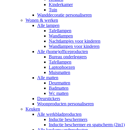
Kinderkamer
Tuin
Wanddecoratie personaliseren
Wonen & werken
Alle lampen
Tafellampen
Wandlampen
Nachtlampjes voor kinderen
Wandlampen voor kinderen
Alle (home)officeproducten
Bureau onderleggers
Tafellampen
Laptophoezen
Muismatten
Alle matten
Deurmatten
Badmatten
Wc matten
Deurstickers
Woonproducten personaliseren
Keuken
Alle werkbladproducten
Inductie beschermers
Inductie beschermer en spatscherm (2in1)
Alle keukenwandproducten