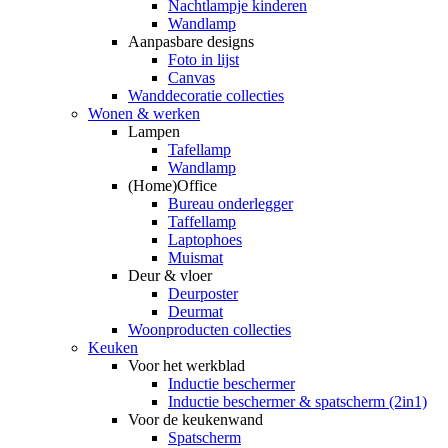
Nachtlampje kinderen
Wandlamp
Aanpasbare designs
Foto in lijst
Canvas
Wanddecoratie collecties
Wonen & werken
Lampen
Tafellamp
Wandlamp
(Home)Office
Bureau onderlegger
Taffellamp
Laptophoes
Muismat
Deur & vloer
Deurposter
Deurmat
Woonproducten collecties
Keuken
Voor het werkblad
Inductie beschermer
Inductie beschermer & spatscherm (2in1)
Voor de keukenwand
Spatscherm