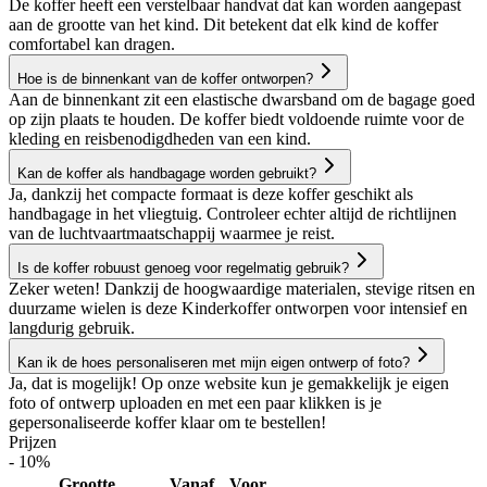
De koffer heeft een verstelbaar handvat dat kan worden aangepast
aan de grootte van het kind. Dit betekent dat elk kind de koffer
comfortabel kan dragen.
Hoe is de binnenkant van de koffer ontworpen?
Aan de binnenkant zit een elastische dwarsband om de bagage goed
op zijn plaats te houden. De koffer biedt voldoende ruimte voor de
kleding en reisbenodigdheden van een kind.
Kan de koffer als handbagage worden gebruikt?
Ja, dankzij het compacte formaat is deze koffer geschikt als
handbagage in het vliegtuig. Controleer echter altijd de richtlijnen
van de luchtvaartmaatschappij waarmee je reist.
Is de koffer robuust genoeg voor regelmatig gebruik?
Zeker weten! Dankzij de hoogwaardige materialen, stevige ritsen en
duurzame wielen is deze Kinderkoffer ontworpen voor intensief en
langdurig gebruik.
Kan ik de hoes personaliseren met mijn eigen ontwerp of foto?
Ja, dat is mogelijk! Op onze website kun je gemakkelijk je eigen
foto of ontwerp uploaden en met een paar klikken is je
gepersonaliseerde koffer klaar om te bestellen!
Prijzen
- 10%
Grootte
Vanaf
Voor