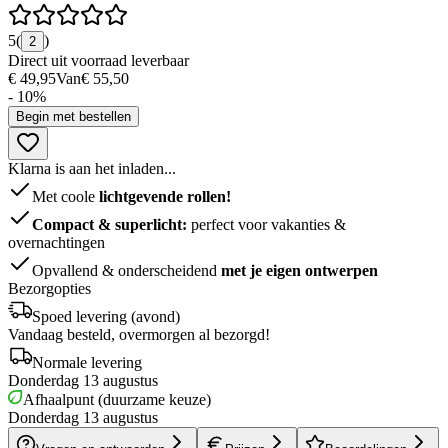
5
(
)
2
Direct uit voorraad leverbaar
€ 49,95
Van
€ 55,50
- 10%
Begin met bestellen
Klarna is aan het inladen...
Met coole
lichtgevende rollen!
Compact & superlicht:
perfect voor vakanties &
overnachtingen
Opvallend & onderscheidend
met je eigen ontwerpen
Bezorgopties
Spoed levering (avond)
Vandaag besteld, overmorgen al bezorgd!
Normale levering
Donderdag 13 augustus
Afhaalpunt (duurzame keuze)
Donderdag 13 augustus