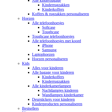
Alle kinderbagage
Kinderrugzakken
Kinderkoffers
Koffers & rugzakken personaliseren
Hoezen
Alle telefoonhoesjes
Softcase
Toughcase
Toughcase telefoonhoesjes
Alle telefoonhoesjes met koord
iPhone
Samsung
Laptophoezen
Hoezen personaliseren
Kids
Alles voor kinderen
Alle bagage voor kinderen
Kinderkoffers
Kinderrugzakken
Alle kinderkamerlampen
Nachtlampjes kinderen
Wandlampen kinderkamer
Deurstickers voor kinderen
Kinderproducten personaliseren
Bestsellers