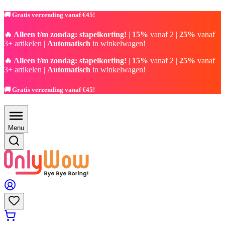
🚚 Gratis verzending vanaf €45!
🔥 Alleen t/m zondag: stapelkorting!
|
15%
vanaf 2 |
25%
vanaf
3+ artikelen |
Automatisch
in winkelwagen!
🔥 Alleen t/m zondag: stapelkorting!
|
15%
vanaf 2 |
25%
vanaf
3+ artikelen |
Automatisch
in winkelwagen!
🚚 Gratis verzending vanaf €45!
Menu