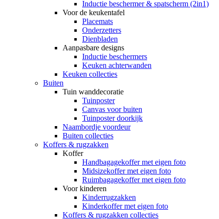
Inductie beschermer & spatscherm (2in1)
Voor de keukentafel
Placemats
Onderzetters
Dienbladen
Aanpasbare designs
Inductie beschermers
Keuken achterwanden
Keuken collecties
Buiten
Tuin wanddecoratie
Tuinposter
Canvas voor buiten
Tuinposter doorkijk
Naambordje voordeur
Buiten collecties
Koffers & rugzakken
Koffer
Handbagagekoffer met eigen foto
Midsizekoffer met eigen foto
Ruimbagagekoffer met eigen foto
Voor kinderen
Kinderrugzakken
Kinderkoffer met eigen foto
Koffers & rugzakken collecties