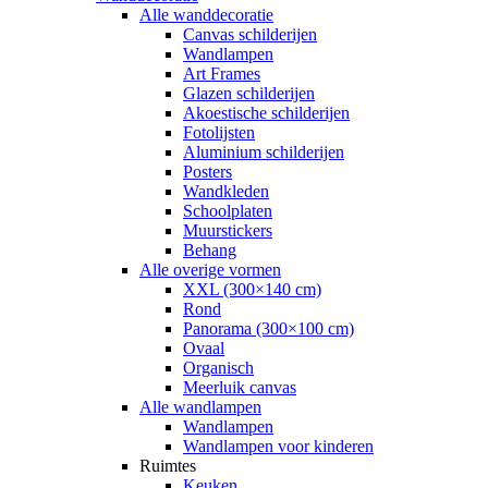
Alle wanddecoratie
Canvas schilderijen
Wandlampen
Art Frames
Glazen schilderijen
Akoestische schilderijen
Fotolijsten
Aluminium schilderijen
Posters
Wandkleden
Schoolplaten
Muurstickers
Behang
Alle overige vormen
XXL (300×140 cm)
Rond
Panorama (300×100 cm)
Ovaal
Organisch
Meerluik canvas
Alle wandlampen
Wandlampen
Wandlampen voor kinderen
Ruimtes
Keuken