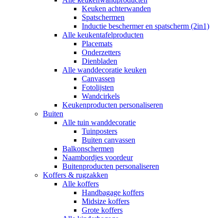
Keuken achterwanden
Spatschermen
Inductie beschermer en spatscherm (2in1)
Alle keukentafelproducten
Placemats
Onderzetters
Dienbladen
Alle wanddecoratie keuken
Canvassen
Fotolijsten
Wandcirkels
Keukenproducten personaliseren
Buiten
Alle tuin wanddecoratie
Tuinposters
Buiten canvassen
Balkonschermen
Naambordjes voordeur
Buitenproducten personaliseren
Koffers & rugzakken
Alle koffers
Handbagage koffers
Midsize koffers
Grote koffers