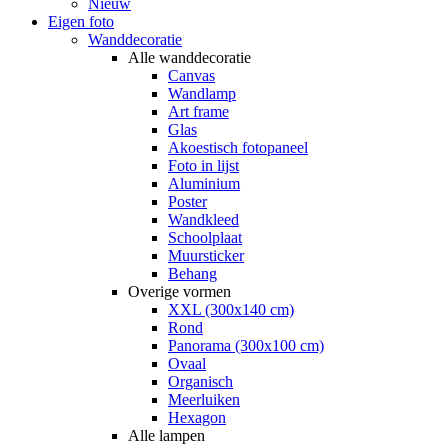
Nieuw
Eigen foto
Wanddecoratie
Alle wanddecoratie
Canvas
Wandlamp
Art frame
Glas
Akoestisch fotopaneel
Foto in lijst
Aluminium
Poster
Wandkleed
Schoolplaat
Muursticker
Behang
Overige vormen
XXL (300x140 cm)
Rond
Panorama (300x100 cm)
Ovaal
Organisch
Meerluiken
Hexagon
Alle lampen