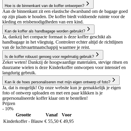
Hoe is de binnenkant van de koffer ontworpen?
Aan de binnenkant zit een elastische dwarsband om de bagage goed
op zijn plaats te houden. De koffer biedt voldoende ruimte voor de
kleding en reisbenodigdheden van een kind.
Kan de koffer als handbagage worden gebruikt?
Ja, dankzij het compacte formaat is deze koffer geschikt als
handbagage in het vliegtuig. Controleer echter altijd de richtlijnen
van de luchtvaartmaatschappij waarmee je reist.
Is de koffer robuust genoeg voor regelmatig gebruik?
Zeker weten! Dankzij de hoogwaardige materialen, stevige ritsen en
duurzame wielen is deze Kinderkoffer ontworpen voor intensief en
langdurig gebruik.
Kan ik de hoes personaliseren met mijn eigen ontwerp of foto?
Ja, dat is mogelijk! Op onze website kun je gemakkelijk je eigen
foto of ontwerp uploaden en met een paar klikken is je
gepersonaliseerde koffer klaar om te bestellen!
Prijzen
- 10%
Grootte
Vanaf
Voor
Kinderkoffer - Blauw
€ 55,50
€ 49,95