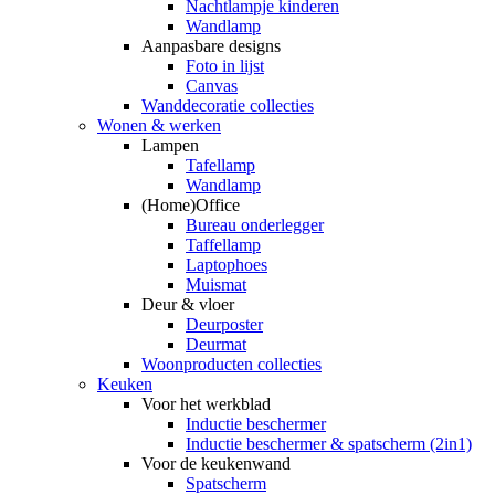
Nachtlampje kinderen
Wandlamp
Aanpasbare designs
Foto in lijst
Canvas
Wanddecoratie collecties
Wonen & werken
Lampen
Tafellamp
Wandlamp
(Home)Office
Bureau onderlegger
Taffellamp
Laptophoes
Muismat
Deur & vloer
Deurposter
Deurmat
Woonproducten collecties
Keuken
Voor het werkblad
Inductie beschermer
Inductie beschermer & spatscherm (2in1)
Voor de keukenwand
Spatscherm