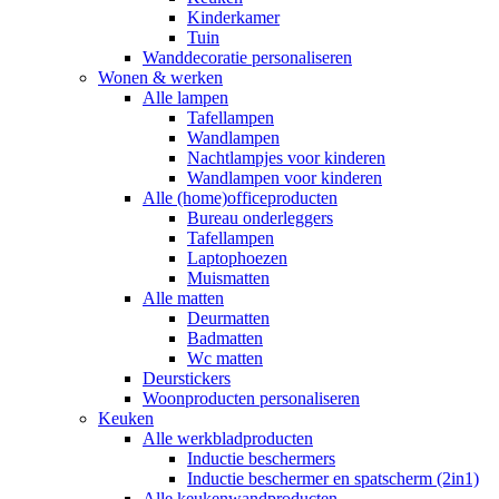
Kinderkamer
Tuin
Wanddecoratie personaliseren
Wonen & werken
Alle lampen
Tafellampen
Wandlampen
Nachtlampjes voor kinderen
Wandlampen voor kinderen
Alle (home)officeproducten
Bureau onderleggers
Tafellampen
Laptophoezen
Muismatten
Alle matten
Deurmatten
Badmatten
Wc matten
Deurstickers
Woonproducten personaliseren
Keuken
Alle werkbladproducten
Inductie beschermers
Inductie beschermer en spatscherm (2in1)
Alle keukenwandproducten