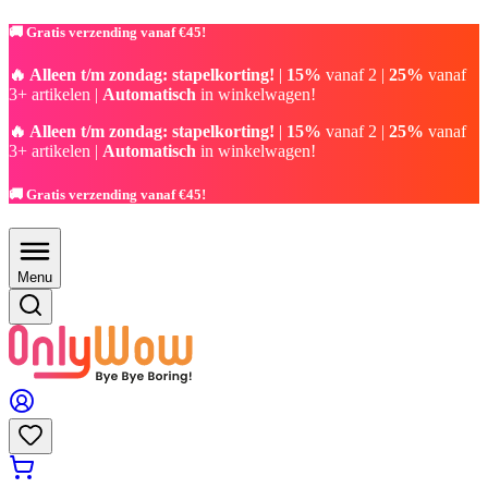
🚚 Gratis verzending vanaf €45!
🔥 Alleen t/m zondag: stapelkorting!
|
15%
vanaf 2 |
25%
vanaf
3+ artikelen |
Automatisch
in winkelwagen!
🔥 Alleen t/m zondag: stapelkorting!
|
15%
vanaf 2 |
25%
vanaf
3+ artikelen |
Automatisch
in winkelwagen!
🚚 Gratis verzending vanaf €45!
Menu