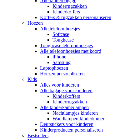
Alle kinderbagage
Kinderrugzakken
Kinderkoffers
Koffers & rugzakken personaliseren
Hoezen
Alle telefoonhoesjes
Softcase
Toughcase
Toughcase telefoonhoesjes
Alle telefoonhoesjes met koord
iPhone
Samsung
Laptophoezen
Hoezen personaliseren
Kids
Alles voor kinderen
Alle bagage voor kinderen
Kinderkoffers
Kinderrugzakken
Alle kinderkamerlampen
Nachtlampjes kinderen
Wandlampen kinderkamer
Deurstickers voor kinderen
Kinderproducten personaliseren
Bestsellers