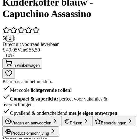
Kinderkoffer blauw -
Capuchino Assassino
5
(
)
2
Direct uit voorraad leverbaar
€ 49,95
Van
€ 55,50
- 10%
In winkelwagen
Klarna is aan het inladen...
Met coole
lichtgevende rollen!
Compact & superlicht:
perfect voor vakanties &
overnachtingen
Opvallend & onderscheidend
met je eigen ontwerpen
Vragen en antwoorden
Prijzen
Beoordelingen
Product omschrijving