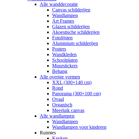
Alle wanddecoratie
Canvas schilderijen
Wandlampen
Art Frames
Glazen schilderijen
Akoestische schilderijen
Fotolijsten
Aluminium schilderijen
Posters
Wandkleden
Schoolplaten
Muurstickers
Behang
Alle overige vormen
XXL (300×140 cm)
Rond
Panorama (300×100 cm)
Ovaal
Organisch
Meerluik canvas
Alle wandlampen
Wandlampen
Wandlampen voor kinderen
Ruimtes
Keuken