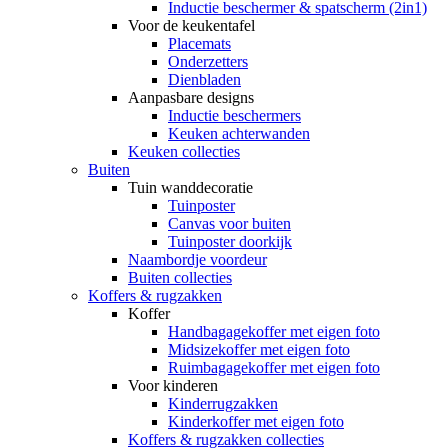
Inductie beschermer & spatscherm (2in1)
Voor de keukentafel
Placemats
Onderzetters
Dienbladen
Aanpasbare designs
Inductie beschermers
Keuken achterwanden
Keuken collecties
Buiten
Tuin wanddecoratie
Tuinposter
Canvas voor buiten
Tuinposter doorkijk
Naambordje voordeur
Buiten collecties
Koffers & rugzakken
Koffer
Handbagagekoffer met eigen foto
Midsizekoffer met eigen foto
Ruimbagagekoffer met eigen foto
Voor kinderen
Kinderrugzakken
Kinderkoffer met eigen foto
Koffers & rugzakken collecties