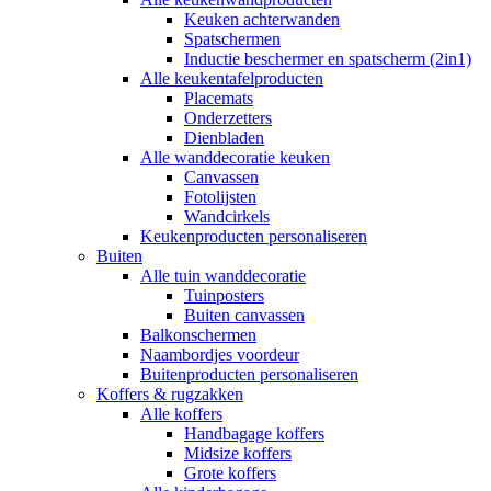
Keuken achterwanden
Spatschermen
Inductie beschermer en spatscherm (2in1)
Alle keukentafelproducten
Placemats
Onderzetters
Dienbladen
Alle wanddecoratie keuken
Canvassen
Fotolijsten
Wandcirkels
Keukenproducten personaliseren
Buiten
Alle tuin wanddecoratie
Tuinposters
Buiten canvassen
Balkonschermen
Naambordjes voordeur
Buitenproducten personaliseren
Koffers & rugzakken
Alle koffers
Handbagage koffers
Midsize koffers
Grote koffers