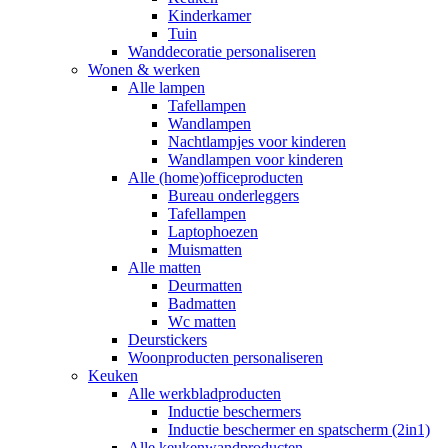
Kinderkamer
Tuin
Wanddecoratie personaliseren
Wonen & werken
Alle lampen
Tafellampen
Wandlampen
Nachtlampjes voor kinderen
Wandlampen voor kinderen
Alle (home)officeproducten
Bureau onderleggers
Tafellampen
Laptophoezen
Muismatten
Alle matten
Deurmatten
Badmatten
Wc matten
Deurstickers
Woonproducten personaliseren
Keuken
Alle werkbladproducten
Inductie beschermers
Inductie beschermer en spatscherm (2in1)
Alle keukenwandproducten