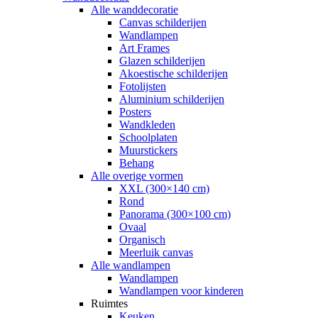
Alle wanddecoratie
Canvas schilderijen
Wandlampen
Art Frames
Glazen schilderijen
Akoestische schilderijen
Fotolijsten
Aluminium schilderijen
Posters
Wandkleden
Schoolplaten
Muurstickers
Behang
Alle overige vormen
XXL (300×140 cm)
Rond
Panorama (300×100 cm)
Ovaal
Organisch
Meerluik canvas
Alle wandlampen
Wandlampen
Wandlampen voor kinderen
Ruimtes
Keuken