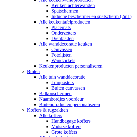
Keuken achterwanden
Spatschermen
Inductie beschermer en spatscherm (2in1)
Alle keukentafelproducten
Placemats
Onderzetters
Dienbladen
Alle wanddecoratie keuken
Canvassen
Fotolijsten
Wandcirkels
Keukenproducten personaliseren
Buiten
Alle tuin wanddecoratie
Tuinposters
Buiten canvassen
Balkonschermen
Naambordjes voordeur
Buitenproducten personaliseren
Koffers & rugzakken
Alle koffers
Handbagage koffers
Midsize koffers
Grote koffers