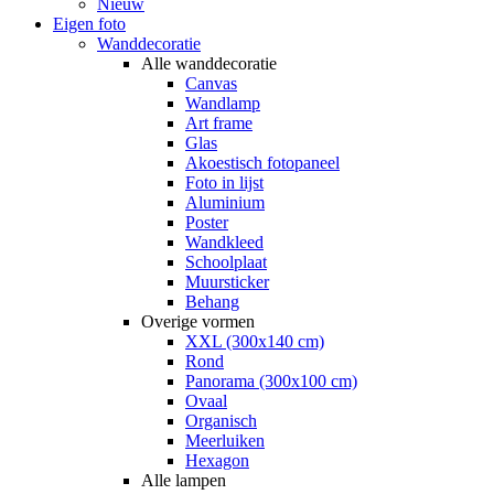
Nieuw
Eigen foto
Wanddecoratie
Alle wanddecoratie
Canvas
Wandlamp
Art frame
Glas
Akoestisch fotopaneel
Foto in lijst
Aluminium
Poster
Wandkleed
Schoolplaat
Muursticker
Behang
Overige vormen
XXL (300x140 cm)
Rond
Panorama (300x100 cm)
Ovaal
Organisch
Meerluiken
Hexagon
Alle lampen