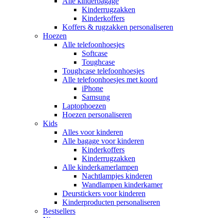
Alle kinderbagage
Kinderrugzakken
Kinderkoffers
Koffers & rugzakken personaliseren
Hoezen
Alle telefoonhoesjes
Softcase
Toughcase
Toughcase telefoonhoesjes
Alle telefoonhoesjes met koord
iPhone
Samsung
Laptophoezen
Hoezen personaliseren
Kids
Alles voor kinderen
Alle bagage voor kinderen
Kinderkoffers
Kinderrugzakken
Alle kinderkamerlampen
Nachtlampjes kinderen
Wandlampen kinderkamer
Deurstickers voor kinderen
Kinderproducten personaliseren
Bestsellers