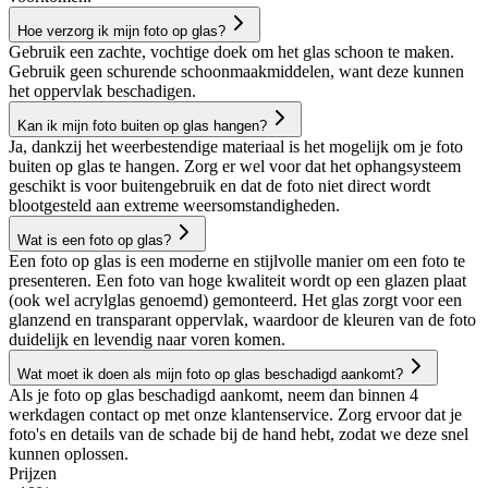
Hoe verzorg ik mijn foto op glas?
Gebruik een zachte, vochtige doek om het glas schoon te maken.
Gebruik geen schurende schoonmaakmiddelen, want deze kunnen
het oppervlak beschadigen.
Kan ik mijn foto buiten op glas hangen?
Ja, dankzij het weerbestendige materiaal is het mogelijk om je foto
buiten op glas te hangen. Zorg er wel voor dat het ophangsysteem
geschikt is voor buitengebruik en dat de foto niet direct wordt
blootgesteld aan extreme weersomstandigheden.
Wat is een foto op glas?
Een foto op glas is een moderne en stijlvolle manier om een foto te
presenteren. Een foto van hoge kwaliteit wordt op een glazen plaat
(ook wel acrylglas genoemd) gemonteerd. Het glas zorgt voor een
glanzend en transparant oppervlak, waardoor de kleuren van de foto
duidelijk en levendig naar voren komen.
Wat moet ik doen als mijn foto op glas beschadigd aankomt?
Als je foto op glas beschadigd aankomt, neem dan binnen 4
werkdagen contact op met onze klantenservice. Zorg ervoor dat je
foto's en details van de schade bij de hand hebt, zodat we deze snel
kunnen oplossen.
Prijzen