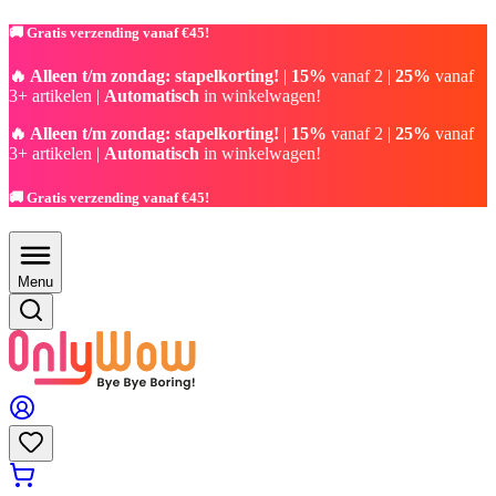
🚚 Gratis verzending vanaf €45!
🔥 Alleen t/m zondag: stapelkorting!
|
15%
vanaf 2 |
25%
vanaf
3+ artikelen |
Automatisch
in winkelwagen!
🔥 Alleen t/m zondag: stapelkorting!
|
15%
vanaf 2 |
25%
vanaf
3+ artikelen |
Automatisch
in winkelwagen!
🚚 Gratis verzending vanaf €45!
Menu