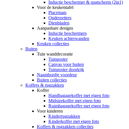
Inductie beschermer & spatscherm (2in1)
Voor de keukentafel
Placemats
Onderzetters
Dienbladen
Aanpasbare designs
Inductie beschermers
Keuken achterwanden
Keuken collecties
Buiten
Tuin wanddecoratie
Tuinposter
Canvas voor buiten
Tuinposter doorkijk
Naambordje voordeur
Buiten collecties
Koffers & rugzakken
Koffer
Handbagagekoffer met eigen foto
Midsizekoffer met eigen foto
Ruimbagagekoffer met eigen foto
Voor kinderen
Kinderrugzakken
Kinderkoffer met eigen foto
Koffers & rugzakken collecties