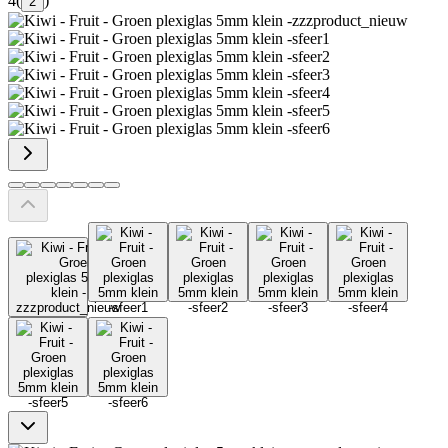
4
(
)
2