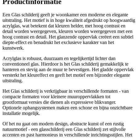
Productinformatie
Een Glas schilderij geeft je woonkamer een moderne en elegante
uitstraling. Het motief is in hoge kwaliteit afgedrukt op hoogwaardig
acrylglas, wat betekent dat kleuren helder, met hoog contrast en
detail worden weergegeven, kleuren worden weergegeven met een
hoog contrast en detail. Het glanzende oppervlak creëert een subtiel
diepte-effect en benadrukt het exclusieve karakter van het
kunstwerk.
Acrylglas is robuust, duurzaam en tegelijkertijd lichter dan
conventioneel glas. Hierdoor is het Glas schilderij gemakkelijk te
hanteren en stevig aan de muur te bevestigen. Het gladde oppervlak
versterkt het kleureffect en geeft het motief een bijzonder elegante
uitstraling.
Het Glas schilderij is verkrijgbaar in verschillende formaten - van
compacte formaten voor kleinere muuroppervlakken tot
grootformaat versies die dienen als expressieve blikvanger.
Optionele ophangsystemen maken een schone en bijna onzichtbare
installatie mogelijk.
Of het nu gaat om modern design, abstracte kunst of een rustig
natuurmotief - een glasschilderij een Glas schilderij zet stijlvolle
accenten en past harmonieus in verschillende inrichtingsstijlen. Het