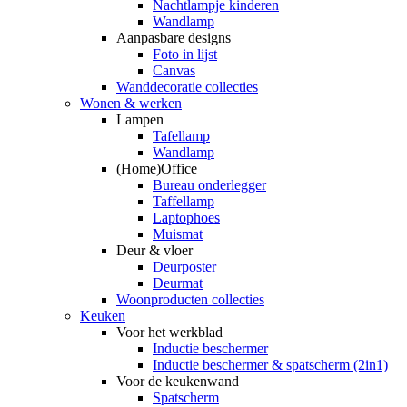
Nachtlampje kinderen
Wandlamp
Aanpasbare designs
Foto in lijst
Canvas
Wanddecoratie collecties
Wonen & werken
Lampen
Tafellamp
Wandlamp
(Home)Office
Bureau onderlegger
Taffellamp
Laptophoes
Muismat
Deur & vloer
Deurposter
Deurmat
Woonproducten collecties
Keuken
Voor het werkblad
Inductie beschermer
Inductie beschermer & spatscherm (2in1)
Voor de keukenwand
Spatscherm