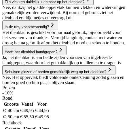
Zijn vlekken duidelijk zichtbaar op het dienblad?
Nee, dankzij het gladde oppervlak kunnen vlekken en waterkringen
gemakkelijk worden verwijderd. Bij normaal gebruik ziet het
dienblad er altijd netjes en verzorgd uit.
Is de tray vochtbestendig?
Het dienblad is geschikt voor normaal gebruik, bijvoorbeeld voor
het serveren van drankjes. Vermijd langdurig contact met water en
droog het na gebruik af om het dienblad mooi en schoon te houden.
Heeft het dienblad handgrepen?
Ja, het dienblad is aan beide zijden voorzien van ingefreesde
handgrepen, waardoor het gemakkelijk op te tillen en te dragen is.
Schuiven glazen of borden gemakkelijk weg op het dienblad?
Nee. Het oppervlak biedt voldoende ondersteuning zodat glazen en
borden goed op hun plaats blijven staan.
Prijzen
- 10%
Rond
Grootte
Vanaf
Voor
Ø 40 cm
€ 49,95
€ 44,95
Ø 50 cm
€ 55,50
€ 49,95
Rechthoek
Grootte
Vanaf
Voor