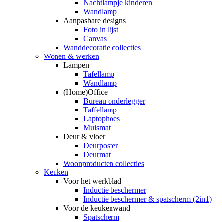
Nachtlampje kinderen
Wandlamp
Aanpasbare designs
Foto in lijst
Canvas
Wanddecoratie collecties
Wonen & werken
Lampen
Tafellamp
Wandlamp
(Home)Office
Bureau onderlegger
Taffellamp
Laptophoes
Muismat
Deur & vloer
Deurposter
Deurmat
Woonproducten collecties
Keuken
Voor het werkblad
Inductie beschermer
Inductie beschermer & spatscherm (2in1)
Voor de keukenwand
Spatscherm