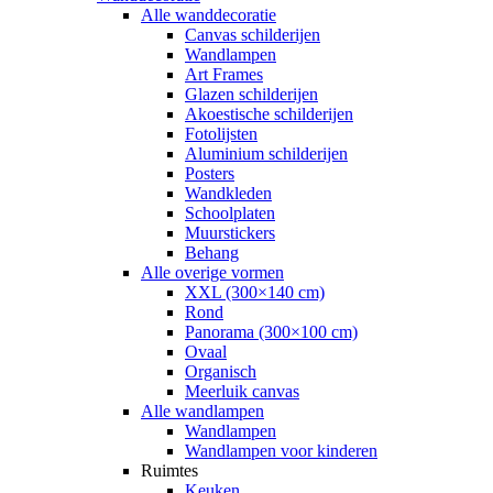
Alle wanddecoratie
Canvas schilderijen
Wandlampen
Art Frames
Glazen schilderijen
Akoestische schilderijen
Fotolijsten
Aluminium schilderijen
Posters
Wandkleden
Schoolplaten
Muurstickers
Behang
Alle overige vormen
XXL (300×140 cm)
Rond
Panorama (300×100 cm)
Ovaal
Organisch
Meerluik canvas
Alle wandlampen
Wandlampen
Wandlampen voor kinderen
Ruimtes
Keuken