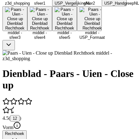
Dienblad - Paars - Uien - Close
up
4.5
(
)
12
Vorm
Rechthoek