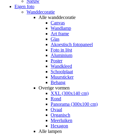
Nieuw
Eigen foto
Wanddecoratie
Alle wanddecoratie
Canvas
Wandlamp
Art frame
Glas
Akoestisch fotopaneel
Foto in lijst
Aluminium
Poster
Wandkleed
Schoolplaat
Muursticker
Behang
Overige vormen
XXL (300x140 cm)
Rond
Panorama (300x100 cm)
Ovaal
Organisch
Meerluiken
Hexagon
Alle lampen