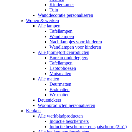
Kinderkamer
Tuin
Wanddecoratie personaliseren
Wonen & werken
Alle lampen
Tafellampen
Wandlampen
Nachtlampjes voor kinderen
Wandlampen voor kinderen
Alle (home)officeproducten
Bureau onderleggers
Tafellampen
Laptophoezen
Muismatten
Alle matten
Deurmatten
Badmatten
Wc matten
Deurstickers
Woonproducten personaliseren
Keuken
Alle werkbladproducten
Inductie beschermers
Inductie beschermer en spatscherm (2in1)
Alle keukenwandproducten