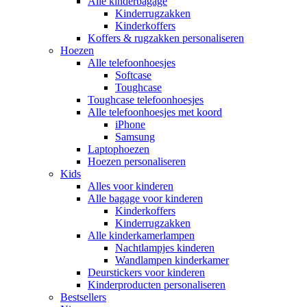
Alle kinderbagage
Kinderrugzakken
Kinderkoffers
Koffers & rugzakken personaliseren
Hoezen
Alle telefoonhoesjes
Softcase
Toughcase
Toughcase telefoonhoesjes
Alle telefoonhoesjes met koord
iPhone
Samsung
Laptophoezen
Hoezen personaliseren
Kids
Alles voor kinderen
Alle bagage voor kinderen
Kinderkoffers
Kinderrugzakken
Alle kinderkamerlampen
Nachtlampjes kinderen
Wandlampen kinderkamer
Deurstickers voor kinderen
Kinderproducten personaliseren
Bestsellers