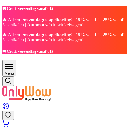
🚚 Gratis verzending vanaf €45!
🔥 Alleen t/m zondag: stapelkorting!
|
15%
vanaf 2 |
25%
vanaf
3+ artikelen |
Automatisch
in winkelwagen!
🔥 Alleen t/m zondag: stapelkorting!
|
15%
vanaf 2 |
25%
vanaf
3+ artikelen |
Automatisch
in winkelwagen!
🚚 Gratis verzending vanaf €45!
Menu