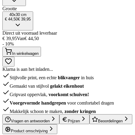
Grootte
40x30 cm
€ 44,50
€ 39,95
Direct uit voorraad leverbaar
€ 39,95
Van
€ 44,50
- 10%
In winkelwagen
Klarna is aan het inladen...
Stijlvolle print, een echte
blikvanger
in huis
Gemaakt van stijlvol
gelakt eikenhout
Gripvast oppervlak,
voorkomt schuiven!
Voorgevormde handgrepen
voor comfortabel dragen
Makkelijk schoon te maken,
zonder kringen
Vragen en antwoorden
Prijzen
Beoordelingen
Product omschrijving