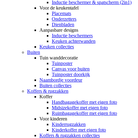
Inductie beschermer & spatscherm (2in1)
Voor de keukentafel
Placemats
Onderzetters
Dienbladen
Aanpasbare designs
Inductie beschermers
Keuken achterwanden
Keuken collecties
Buiten
Tuin wanddecoratie
Tuinposter
Canvas voor buiten
Tuinposter doorkijk
Naambordje voordeur
Buiten collecties
Koffers & rugzakken
Koffer
Handbagagekoffer met eigen foto
Midsizekoffer met eigen foto
Ruimbagagekoffer met eigen foto
Voor kinderen
Kinderrugzakken
Kinderkoffer met eigen foto
Koffers & rugzakken collecties