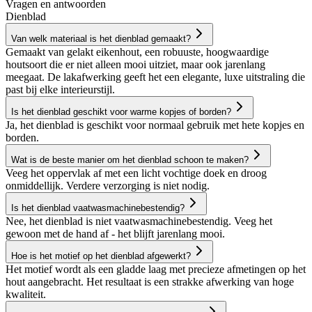
Vragen en antwoorden
Dienblad
Van welk materiaal is het dienblad gemaakt?
Gemaakt van gelakt eikenhout, een robuuste, hoogwaardige
houtsoort die er niet alleen mooi uitziet, maar ook jarenlang
meegaat. De lakafwerking geeft het een elegante, luxe uitstraling die
past bij elke interieurstijl.
Is het dienblad geschikt voor warme kopjes of borden?
Ja, het dienblad is geschikt voor normaal gebruik met hete kopjes en
borden.
Wat is de beste manier om het dienblad schoon te maken?
Veeg het oppervlak af met een licht vochtige doek en droog
onmiddellijk. Verdere verzorging is niet nodig.
Is het dienblad vaatwasmachinebestendig?
Nee, het dienblad is niet vaatwasmachinebestendig. Veeg het
gewoon met de hand af - het blijft jarenlang mooi.
Hoe is het motief op het dienblad afgewerkt?
Het motief wordt als een gladde laag met precieze afmetingen op het
hout aangebracht. Het resultaat is een strakke afwerking van hoge
kwaliteit.