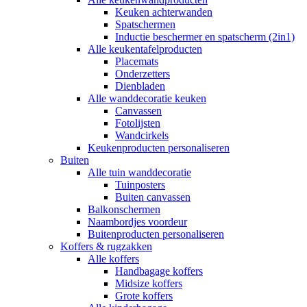
Keuken achterwanden
Spatschermen
Inductie beschermer en spatscherm (2in1)
Alle keukentafelproducten
Placemats
Onderzetters
Dienbladen
Alle wanddecoratie keuken
Canvassen
Fotolijsten
Wandcirkels
Keukenproducten personaliseren
Buiten
Alle tuin wanddecoratie
Tuinposters
Buiten canvassen
Balkonschermen
Naambordjes voordeur
Buitenproducten personaliseren
Koffers & rugzakken
Alle koffers
Handbagage koffers
Midsize koffers
Grote koffers