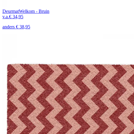
Deurmat
Welkom - Bruin
v.a.
€ 34,95
anders
€ 38,95