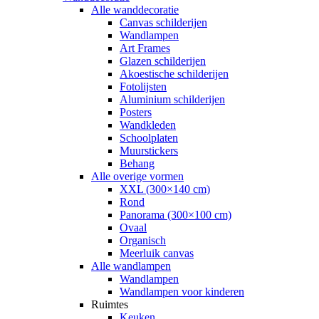
Alle wanddecoratie
Canvas schilderijen
Wandlampen
Art Frames
Glazen schilderijen
Akoestische schilderijen
Fotolijsten
Aluminium schilderijen
Posters
Wandkleden
Schoolplaten
Muurstickers
Behang
Alle overige vormen
XXL (300×140 cm)
Rond
Panorama (300×100 cm)
Ovaal
Organisch
Meerluik canvas
Alle wandlampen
Wandlampen
Wandlampen voor kinderen
Ruimtes
Keuken