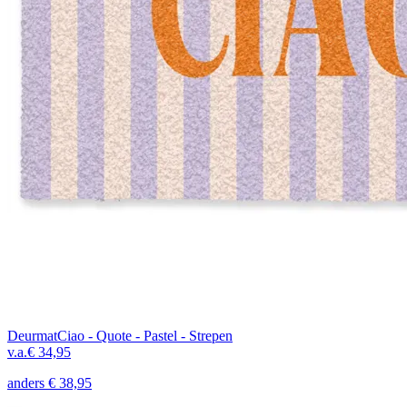
Deurmat
Ciao - Quote - Pastel - Strepen
v.a.
€ 34,95
anders
€ 38,95