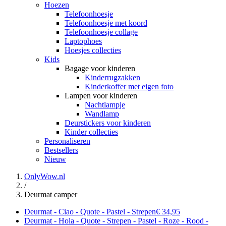
Hoezen
Telefoonhoesje
Telefoonhoesje met koord
Telefoonhoesje collage
Laptophoes
Hoesjes collecties
Kids
Bagage voor kinderen
Kinderrugzakken
Kinderkoffer met eigen foto
Lampen voor kinderen
Nachtlampje
Wandlamp
Deurstickers voor kinderen
Kinder collecties
Personaliseren
Bestsellers
Nieuw
OnlyWow.nl
/
Deurmat camper
Deurmat - Ciao - Quote - Pastel - Strepen
€ 34,95
Deurmat - Hola - Quote - Strepen - Pastel - Roze - Rood -