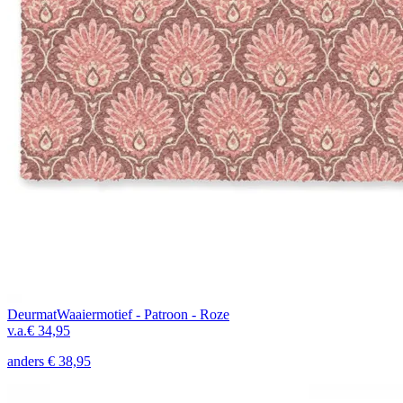
Deurmat
Waaiermotief - Patroon - Roze
v.a.
€ 34,95
anders
€ 38,95