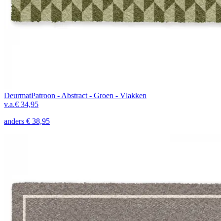
Deurmat
Patroon - Abstract - Groen - Vlakken
v.a.
€ 34,95
anders
€ 38,95