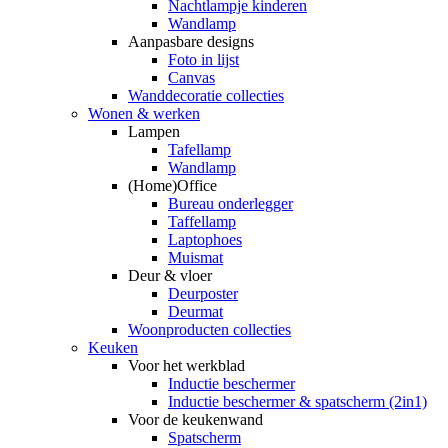
Nachtlampje kinderen
Wandlamp
Aanpasbare designs
Foto in lijst
Canvas
Wanddecoratie collecties
Wonen & werken
Lampen
Tafellamp
Wandlamp
(Home)Office
Bureau onderlegger
Taffellamp
Laptophoes
Muismat
Deur & vloer
Deurposter
Deurmat
Woonproducten collecties
Keuken
Voor het werkblad
Inductie beschermer
Inductie beschermer & spatscherm (2in1)
Voor de keukenwand
Spatscherm