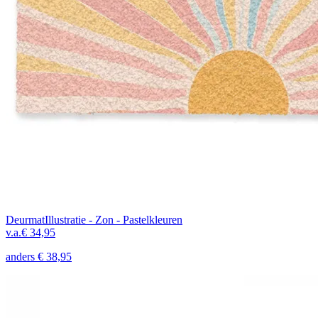
Deurmat
Illustratie - Zon - Pastelkleuren
v.a.
€ 34,95
anders
€ 38,95