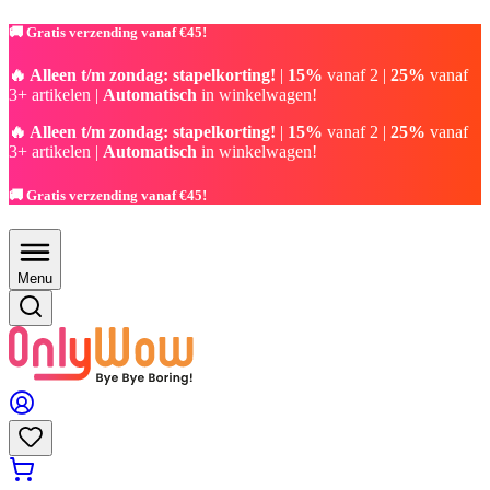
🚚 Gratis verzending vanaf €45!
🔥 Alleen t/m zondag: stapelkorting!
|
15%
vanaf 2 |
25%
vanaf
3+ artikelen |
Automatisch
in winkelwagen!
🔥 Alleen t/m zondag: stapelkorting!
|
15%
vanaf 2 |
25%
vanaf
3+ artikelen |
Automatisch
in winkelwagen!
🚚 Gratis verzending vanaf €45!
Menu