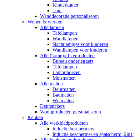
Kinderkamer
Tuin
Wanddecoratie personaliseren
Wonen & werken
Alle lampen
Tafellampen
Wandlampen
Nachtlampjes voor kinderen
Wandlampen voor kinderen
Alle (home)officeproducten
Bureau onderleggers
Tafellampen
Laptophoezen
Muismatten
Alle matten
Deurmatten
Badmatten
Wc matten
Deurstickers
Woonproducten personaliseren
Keuken
Alle werkbladproducten
Inductie beschermers
Inductie beschermer en spatscherm (2in1)
Alle keukenwandproducten