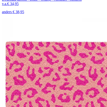
v.a.
€ 34,95
anders
€ 38,95