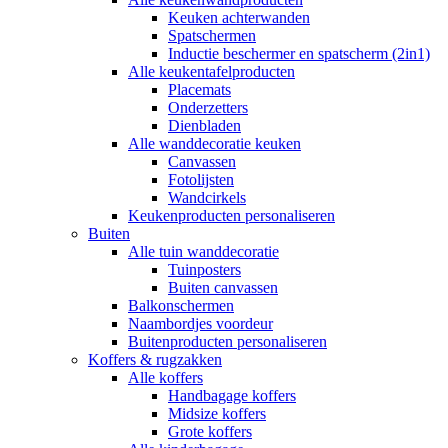
Keuken achterwanden
Spatschermen
Inductie beschermer en spatscherm (2in1)
Alle keukentafelproducten
Placemats
Onderzetters
Dienbladen
Alle wanddecoratie keuken
Canvassen
Fotolijsten
Wandcirkels
Keukenproducten personaliseren
Buiten
Alle tuin wanddecoratie
Tuinposters
Buiten canvassen
Balkonschermen
Naambordjes voordeur
Buitenproducten personaliseren
Koffers & rugzakken
Alle koffers
Handbagage koffers
Midsize koffers
Grote koffers