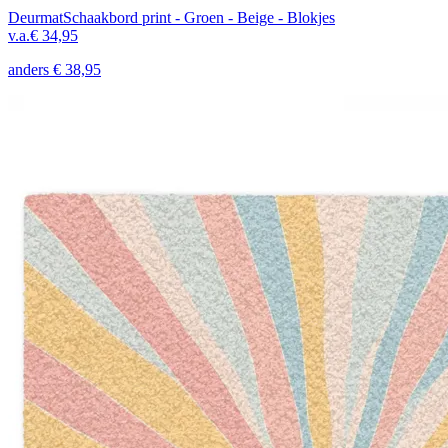
Deurmat
Schaakbord print - Groen - Beige - Blokjes
v.a.
€ 34,95
anders
€ 38,95