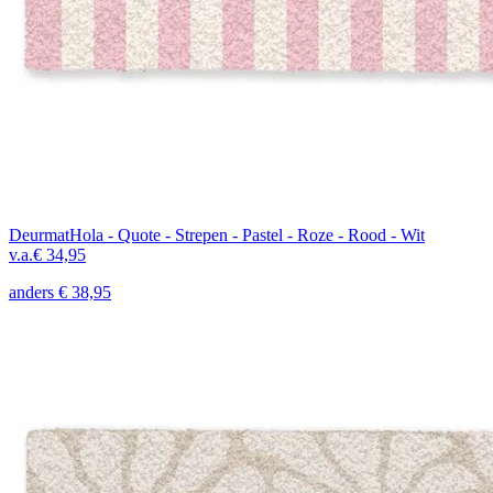
Deurmat
Hola - Quote - Strepen - Pastel - Roze - Rood - Wit
v.a.
€ 34,95
anders
€ 38,95