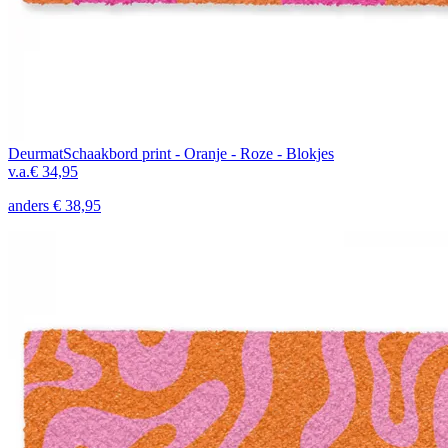
Deurmat
Schaakbord print - Oranje - Roze - Blokjes
v.a.
€ 34,95
anders
€ 38,95