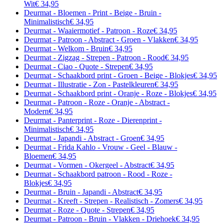
Wit
€ 34,95
Deurmat - Bloemen - Print - Beige - Bruin -
Minimalistisch
€ 34,95
Deurmat - Waaiermotief - Patroon - Roze
€ 34,95
Deurmat - Patroon - Abstract - Groen - Vlakken
€ 34,95
Deurmat - Welkom - Bruin
€ 34,95
Deurmat - Zigzag - Strepen - Patroon - Rood
€ 34,95
Deurmat - Ciao - Quote - Strepen
€ 34,95
Deurmat - Schaakbord print - Groen - Beige - Blokjes
€ 34,95
Deurmat - Illustratie - Zon - Pastelkleuren
€ 34,95
Deurmat - Schaakbord print - Oranje - Roze - Blokjes
€ 34,95
Deurmat - Patroon - Roze - Oranje - Abstract -
Modern
€ 34,95
Deurmat - Panterprint - Roze - Dierenprint -
Minimalistisch
€ 34,95
Deurmat - Japandi - Abstract - Groen
€ 34,95
Deurmat - Frida Kahlo - Vrouw - Geel - Blauw -
Bloemen
€ 34,95
Deurmat - Vormen - Okergeel - Abstract
€ 34,95
Deurmat - Schaakbord patroon - Rood - Roze -
Blokjes
€ 34,95
Deurmat - Bruin - Japandi - Abstract
€ 34,95
Deurmat - Kreeft - Strepen - Realistisch - Zomers
€ 34,95
Deurmat - Roze - Quote - Strepen
€ 34,95
Deurmat - Patroon - Bruin - Vlakken - Driehoek
€ 34,95