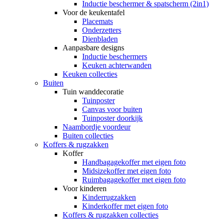
Inductie beschermer & spatscherm (2in1)
Voor de keukentafel
Placemats
Onderzetters
Dienbladen
Aanpasbare designs
Inductie beschermers
Keuken achterwanden
Keuken collecties
Buiten
Tuin wanddecoratie
Tuinposter
Canvas voor buiten
Tuinposter doorkijk
Naambordje voordeur
Buiten collecties
Koffers & rugzakken
Koffer
Handbagagekoffer met eigen foto
Midsizekoffer met eigen foto
Ruimbagagekoffer met eigen foto
Voor kinderen
Kinderrugzakken
Kinderkoffer met eigen foto
Koffers & rugzakken collecties