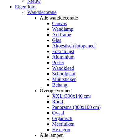
Nieuw
Eigen foto
Wanddecoratie
Alle wanddecoratie
Canvas
Wandlamp
Art frame
Glas
Akoestisch fotopaneel
Foto in lijst
Aluminium
Poster
Wandkleed
Schoolplaat
Muursticker
Behang
Overige vormen
XXL (300x140 cm)
Rond
Panorama (300x100 cm)
Ovaal
Organisch
Meerluiken
Hexagon
Alle lampen