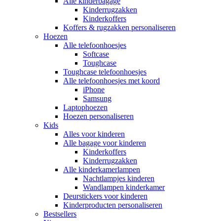
Alle kinderbagage
Kinderrugzakken
Kinderkoffers
Koffers & rugzakken personaliseren
Hoezen
Alle telefoonhoesjes
Softcase
Toughcase
Toughcase telefoonhoesjes
Alle telefoonhoesjes met koord
iPhone
Samsung
Laptophoezen
Hoezen personaliseren
Kids
Alles voor kinderen
Alle bagage voor kinderen
Kinderkoffers
Kinderrugzakken
Alle kinderkamerlampen
Nachtlampjes kinderen
Wandlampen kinderkamer
Deurstickers voor kinderen
Kinderproducten personaliseren
Bestsellers