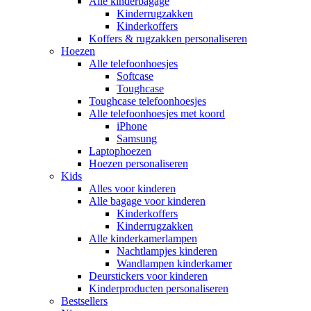
Alle kinderbagage
Kinderrugzakken
Kinderkoffers
Koffers & rugzakken personaliseren
Hoezen
Alle telefoonhoesjes
Softcase
Toughcase
Toughcase telefoonhoesjes
Alle telefoonhoesjes met koord
iPhone
Samsung
Laptophoezen
Hoezen personaliseren
Kids
Alles voor kinderen
Alle bagage voor kinderen
Kinderkoffers
Kinderrugzakken
Alle kinderkamerlampen
Nachtlampjes kinderen
Wandlampen kinderkamer
Deurstickers voor kinderen
Kinderproducten personaliseren
Bestsellers