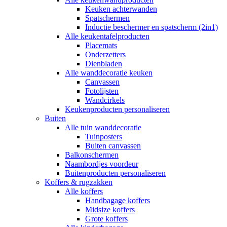
Keuken achterwanden
Spatschermen
Inductie beschermer en spatscherm (2in1)
Alle keukentafelproducten
Placemats
Onderzetters
Dienbladen
Alle wanddecoratie keuken
Canvassen
Fotolijsten
Wandcirkels
Keukenproducten personaliseren
Buiten
Alle tuin wanddecoratie
Tuinposters
Buiten canvassen
Balkonschermen
Naambordjes voordeur
Buitenproducten personaliseren
Koffers & rugzakken
Alle koffers
Handbagage koffers
Midsize koffers
Grote koffers