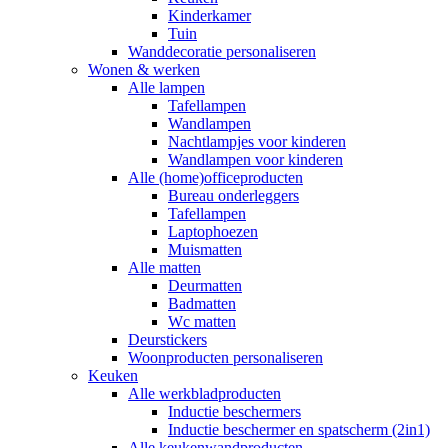
Kinderkamer
Tuin
Wanddecoratie personaliseren
Wonen & werken
Alle lampen
Tafellampen
Wandlampen
Nachtlampjes voor kinderen
Wandlampen voor kinderen
Alle (home)officeproducten
Bureau onderleggers
Tafellampen
Laptophoezen
Muismatten
Alle matten
Deurmatten
Badmatten
Wc matten
Deurstickers
Woonproducten personaliseren
Keuken
Alle werkbladproducten
Inductie beschermers
Inductie beschermer en spatscherm (2in1)
Alle keukenwandproducten