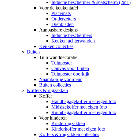
Inductie beschermer & spatscherm (2in1)
Voor de keukentafel
Placemats
Onderzetters
Dienbladen
Aanpasbare designs
Inductie beschermers
Keuken achterwanden
Keuken collecties
Buiten
Tuin wanddecoratie
Tuinposter
Canvas voor buiten
Tuinposter doorkijk
Naambordje voordeur
Buiten collecties
Koffers & rugzakken
Koffer
Handbagagekoffer met eigen foto
Midsizekoffer met eigen foto
Ruimbagagekoffer met eigen foto
Voor kinderen
Kinderrugzakken
Kinderkoffer met eigen foto
Koffers & rugzakken collecties