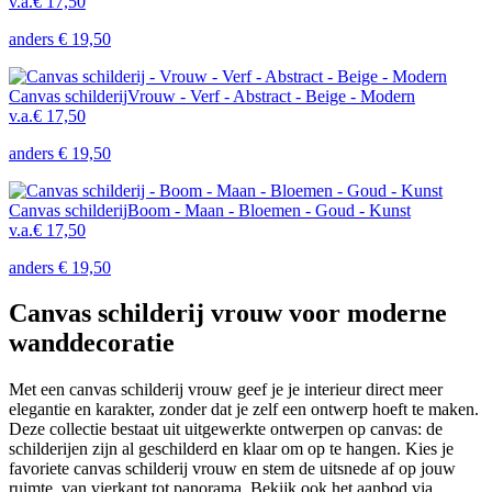
v.a.
€ 17,50
anders
€ 19,50
Canvas schilderij
Vrouw - Verf - Abstract - Beige - Modern
v.a.
€ 17,50
anders
€ 19,50
Canvas schilderij
Boom - Maan - Bloemen - Goud - Kunst
v.a.
€ 17,50
anders
€ 19,50
Canvas schilderij vrouw voor moderne
wanddecoratie
Met een canvas schilderij vrouw geef je je interieur direct meer
elegantie en karakter, zonder dat je zelf een ontwerp hoeft te maken.
Deze collectie bestaat uit uitgewerkte ontwerpen op canvas: de
schilderijen zijn al geschilderd en klaar om op te hangen. Kies je
favoriete canvas schilderij vrouw en stem de uitsnede af op jouw
ruimte, van vierkant tot panorama. Bekijk ook het aanbod via