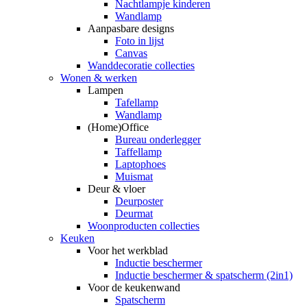
Nachtlampje kinderen
Wandlamp
Aanpasbare designs
Foto in lijst
Canvas
Wanddecoratie collecties
Wonen & werken
Lampen
Tafellamp
Wandlamp
(Home)Office
Bureau onderlegger
Taffellamp
Laptophoes
Muismat
Deur & vloer
Deurposter
Deurmat
Woonproducten collecties
Keuken
Voor het werkblad
Inductie beschermer
Inductie beschermer & spatscherm (2in1)
Voor de keukenwand
Spatscherm