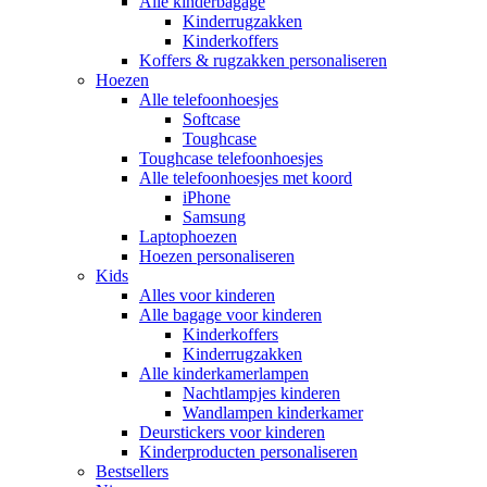
Alle kinderbagage
Kinderrugzakken
Kinderkoffers
Koffers & rugzakken personaliseren
Hoezen
Alle telefoonhoesjes
Softcase
Toughcase
Toughcase telefoonhoesjes
Alle telefoonhoesjes met koord
iPhone
Samsung
Laptophoezen
Hoezen personaliseren
Kids
Alles voor kinderen
Alle bagage voor kinderen
Kinderkoffers
Kinderrugzakken
Alle kinderkamerlampen
Nachtlampjes kinderen
Wandlampen kinderkamer
Deurstickers voor kinderen
Kinderproducten personaliseren
Bestsellers