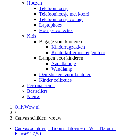
Hoezen
Telefoonhoesje
Telefoonhoesje met koord
Telefoonhoesje collage
Laptophoes
Hoesjes collecties
Kids
Bagage voor kinderen
Kinderrugzakken
Kinderkoffer met eigen foto
Lampen voor kinderen
Nachtlampje
Wandlamp
Deurstickers voor kinderen
Kinder collecties
Personaliseren
Bestsellers
Nieuw
OnlyWow.nl
/
Canvas schilderij vrouw
Canvas schilderij - Boom - Bloemen - Wit - Natuur -
Kunst
€ 17,50