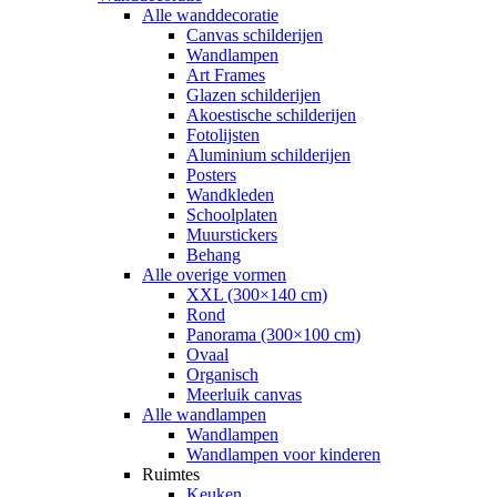
Alle wanddecoratie
Canvas schilderijen
Wandlampen
Art Frames
Glazen schilderijen
Akoestische schilderijen
Fotolijsten
Aluminium schilderijen
Posters
Wandkleden
Schoolplaten
Muurstickers
Behang
Alle overige vormen
XXL (300×140 cm)
Rond
Panorama (300×100 cm)
Ovaal
Organisch
Meerluik canvas
Alle wandlampen
Wandlampen
Wandlampen voor kinderen
Ruimtes
Keuken