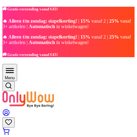
🚚 Gratis verzending vanaf €45!
🔥 Alleen t/m zondag: stapelkorting!
|
15%
vanaf 2 |
25%
vanaf
3+ artikelen |
Automatisch
in winkelwagen!
🔥 Alleen t/m zondag: stapelkorting!
|
15%
vanaf 2 |
25%
vanaf
3+ artikelen |
Automatisch
in winkelwagen!
🚚 Gratis verzending vanaf €45!
Menu