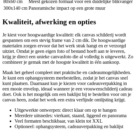
80x60 cm
Meest gekozen formaat voor een duidelijke blikvanger
300x140 cm
Panoramische impact op een grote muur
Kwaliteit, afwerking en opties
Je kiest voor hoogwaardige kwaliteit: elk canvas schilderij wordt
gespannen om een stevig frame van 2 cm dik. De hoogwaardige
materialen zorgen ervoor dat het werk strak hangt en er verzorgd
uitziet. Omdat je geen eigen foto of bestand hoeft aan te leveren,
krijg je direct een unieke canvasfoto die al volledig is uitgewerkt. Zo
combineer je gemak met de hoogste kwaliteit in één aankoop.
Maak het geheel compleet met praktische en cadeaumogelijkheden.
Je kunt een ophangsysteem meebestellen, zodat je het canvas snel
kunt plaatsen. Daarnaast kun je kiezen voor cadeauverpakking in
een mooie envelop, ideaal wanneer je een vrouwenschilderij cadeau
doet. Ook is het mogelijk om een baklijst bij te bestellen voor om je
canvas heen, zodat het werk een extra verfijnde omlijsting krijgt.
Uitgewerkte ontwerpen: direct klaar om op te hangen
Meerdere uitsnedes: vierkant, staand, liggend en panorama
Veel formaten beschikbaar, van klein tot XXL
Optioneel: ophangsysteem, cadeauverpakking en baklijst