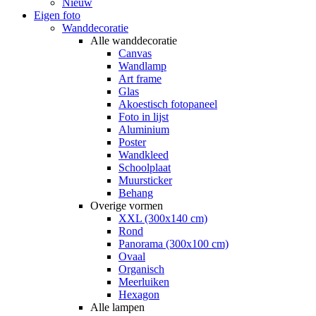
Nieuw
Eigen foto
Wanddecoratie
Alle wanddecoratie
Canvas
Wandlamp
Art frame
Glas
Akoestisch fotopaneel
Foto in lijst
Aluminium
Poster
Wandkleed
Schoolplaat
Muursticker
Behang
Overige vormen
XXL (300x140 cm)
Rond
Panorama (300x100 cm)
Ovaal
Organisch
Meerluiken
Hexagon
Alle lampen