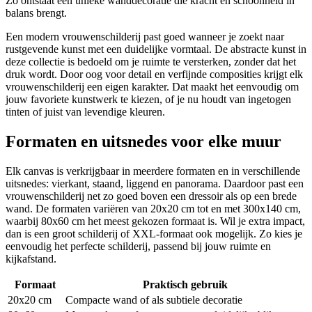
Zo ontstaat een unieke wanddecoratie die kracht en schoonheid in
balans brengt.
Een modern vrouwenschilderij past goed wanneer je zoekt naar
rustgevende kunst met een duidelijke vormtaal. De abstracte kunst in
deze collectie is bedoeld om je ruimte te versterken, zonder dat het
druk wordt. Door oog voor detail en verfijnde composities krijgt elk
vrouwenschilderij een eigen karakter. Dat maakt het eenvoudig om
jouw favoriete kunstwerk te kiezen, of je nu houdt van ingetogen
tinten of juist van levendige kleuren.
Formaten en uitsnedes voor elke muur
Elk canvas is verkrijgbaar in meerdere formaten en in verschillende
uitsnedes: vierkant, staand, liggend en panorama. Daardoor past een
vrouwenschilderij net zo goed boven een dressoir als op een brede
wand. De formaten variëren van 20x20 cm tot en met 300x140 cm,
waarbij 80x60 cm het meest gekozen formaat is. Wil je extra impact,
dan is een groot schilderij of XXL-formaat ook mogelijk. Zo kies je
eenvoudig het perfecte schilderij, passend bij jouw ruimte en
kijkafstand.
Formaat
Praktisch gebruik
20x20 cm
Compacte wand of als subtiele decoratie