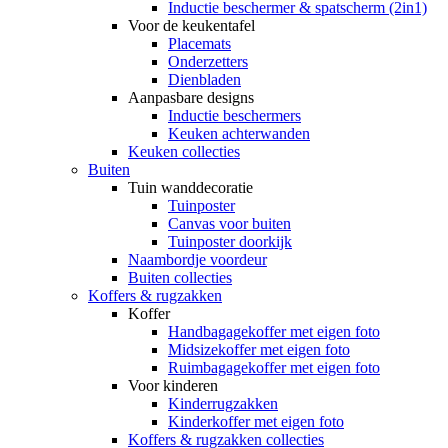
Inductie beschermer & spatscherm (2in1)
Voor de keukentafel
Placemats
Onderzetters
Dienbladen
Aanpasbare designs
Inductie beschermers
Keuken achterwanden
Keuken collecties
Buiten
Tuin wanddecoratie
Tuinposter
Canvas voor buiten
Tuinposter doorkijk
Naambordje voordeur
Buiten collecties
Koffers & rugzakken
Koffer
Handbagagekoffer met eigen foto
Midsizekoffer met eigen foto
Ruimbagagekoffer met eigen foto
Voor kinderen
Kinderrugzakken
Kinderkoffer met eigen foto
Koffers & rugzakken collecties