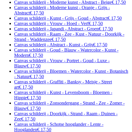
Canvas schilderij - Moderne kunst - Abstract - Beige
€ 17,50
Canvas schilderij - Moderne kunst - Oranje - Grijs -
Abstract
€ 17,50
Canvas schilderij - Kunst - Grijs - Goud - Abstract
€ 17,50
Canvas schilderij - Vrouw - Hoed - Verf
€ 17,50
Canvas schilderij - Japandi - Abstract - Groen
€ 17,50
Canvas schilderij - Raam - Zee - Kust - Natuur - Doorkijk -
Strand - Waddenzee
€ 17,50
Canvas schilderij - Abstract - Kunst - Grijs
€ 17,50
Canvas schilderij - Goud - Blauw - Watercolor - Kunst -
Modern
€ 17,50
Canvas schilderij - Vrouw - Portret - Goud - Luxe -
Blauw
€ 17,50
Canvas schilderij - Bloemen - Watercolor - Kunst - Botanisch
- Natuur
€ 17,50
Canvas schilderij - Graffiti - Banksy - Meisje - Street
art
€ 17,50
Canvas schilderij - Kunst - Levensboom - Bloemen -
Hippie
€ 17,50
Canvas schilderij - Zonsondergang - Strand - Zee - Zomer -
Blauw
€ 17,50
Canvas schilderij - Doorkijk - Strand - Raam - Duinen -
Zee
€ 17,50
Canvas schilderij - Schotse hooglander - Lente -
Hooglanden
€ 17,50