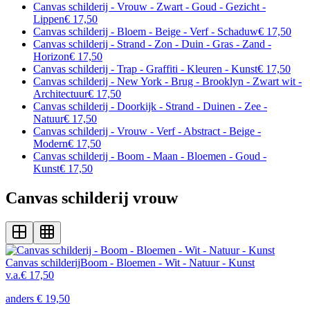
Canvas schilderij - Vrouw - Zwart - Goud - Gezicht -
Lippen
€ 17,50
Canvas schilderij - Bloem - Beige - Verf - Schaduw
€ 17,50
Canvas schilderij - Strand - Zon - Duin - Gras - Zand -
Horizon
€ 17,50
Canvas schilderij - Trap - Graffiti - Kleuren - Kunst
€ 17,50
Canvas schilderij - New York - Brug - Brooklyn - Zwart wit -
Architectuur
€ 17,50
Canvas schilderij - Doorkijk - Strand - Duinen - Zee -
Natuur
€ 17,50
Canvas schilderij - Vrouw - Verf - Abstract - Beige -
Modern
€ 17,50
Canvas schilderij - Boom - Maan - Bloemen - Goud -
Kunst
€ 17,50
Canvas schilderij vrouw
Canvas schilderij
Boom - Bloemen - Wit - Natuur - Kunst
v.a.
€ 17,50
anders
€ 19,50