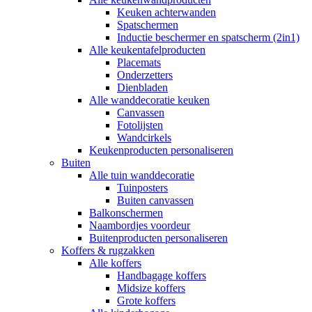
Keuken achterwanden
Spatschermen
Inductie beschermer en spatscherm (2in1)
Alle keukentafelproducten
Placemats
Onderzetters
Dienbladen
Alle wanddecoratie keuken
Canvassen
Fotolijsten
Wandcirkels
Keukenproducten personaliseren
Buiten
Alle tuin wanddecoratie
Tuinposters
Buiten canvassen
Balkonschermen
Naambordjes voordeur
Buitenproducten personaliseren
Koffers & rugzakken
Alle koffers
Handbagage koffers
Midsize koffers
Grote koffers