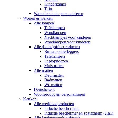
Kinderkamer
Tuin
Wanddecoratie personaliseren
Wonen & werken
Alle lampen
Tafellampen
Wandlampen
Nachtlampjes voor kinderen
Wandlampen voor kinderen
Alle (home)officeproducten
Bureau onderleggers
Tafellampen
Laptophoezen
Muismatten
Alle matten
Deurmatten
Badmatten
Wc matten
Deurstickers
Woonproducten personaliseren
Keuken
Alle werkbladproducten
Inductie beschermers
Inductie beschermer en spatscherm (2in1)
Alle keukenwandproducten