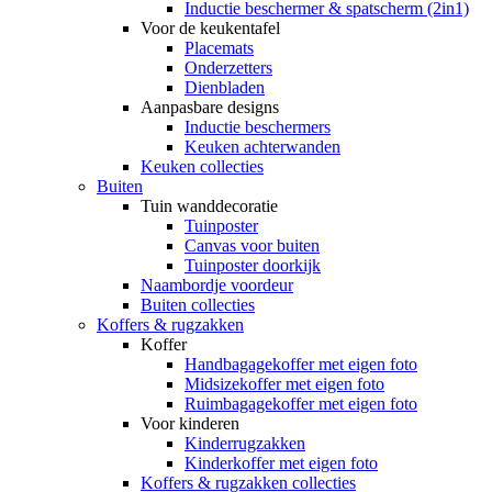
Inductie beschermer & spatscherm (2in1)
Voor de keukentafel
Placemats
Onderzetters
Dienbladen
Aanpasbare designs
Inductie beschermers
Keuken achterwanden
Keuken collecties
Buiten
Tuin wanddecoratie
Tuinposter
Canvas voor buiten
Tuinposter doorkijk
Naambordje voordeur
Buiten collecties
Koffers & rugzakken
Koffer
Handbagagekoffer met eigen foto
Midsizekoffer met eigen foto
Ruimbagagekoffer met eigen foto
Voor kinderen
Kinderrugzakken
Kinderkoffer met eigen foto
Koffers & rugzakken collecties