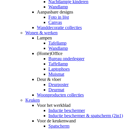
Nachtlampje kinderen
Wandlamp
Aanpasbare designs
Foto in lijst
Canvas
Wanddecoratie collecties
Wonen & werken
Lampen
Tafellamp
Wandlamp
(Home)Office
Bureau onderlegger
Taffellamp
Laptophoes
Muismat
Deur & vloer
Deurposter
Deurmat
Woonproducten collecties
Keuken
Voor het werkblad
Inductie beschermer
Inductie beschermer & spatscherm (2in1)
Voor de keukenwand
Spatscherm