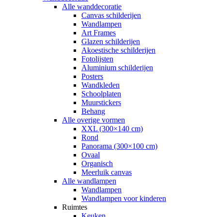
Alle wanddecoratie
Canvas schilderijen
Wandlampen
Art Frames
Glazen schilderijen
Akoestische schilderijen
Fotolijsten
Aluminium schilderijen
Posters
Wandkleden
Schoolplaten
Muurstickers
Behang
Alle overige vormen
XXL (300×140 cm)
Rond
Panorama (300×100 cm)
Ovaal
Organisch
Meerluik canvas
Alle wandlampen
Wandlampen
Wandlampen voor kinderen
Ruimtes
Keuken