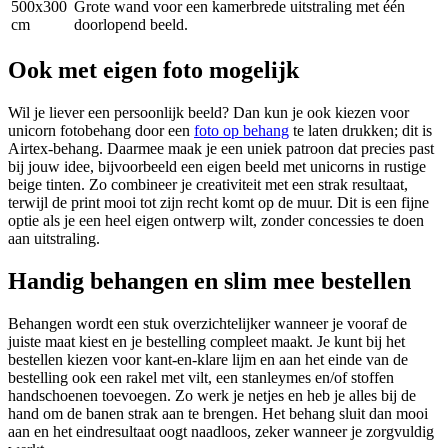
500x300
Grote wand voor een kamerbrede uitstraling met één
cm
doorlopend beeld.
Ook met eigen foto mogelijk
Wil je liever een persoonlijk beeld? Dan kun je ook kiezen voor
unicorn fotobehang door een
foto op behang
te laten drukken; dit is
Airtex-behang. Daarmee maak je een uniek patroon dat precies past
bij jouw idee, bijvoorbeeld een eigen beeld met unicorns in rustige
beige tinten. Zo combineer je creativiteit met een strak resultaat,
terwijl de print mooi tot zijn recht komt op de muur. Dit is een fijne
optie als je een heel eigen ontwerp wilt, zonder concessies te doen
aan uitstraling.
Handig behangen en slim mee bestellen
Behangen wordt een stuk overzichtelijker wanneer je vooraf de
juiste maat kiest en je bestelling compleet maakt. Je kunt bij het
bestellen kiezen voor kant-en-klare lijm en aan het einde van de
bestelling ook een rakel met vilt, een stanleymes en/of stoffen
handschoenen toevoegen. Zo werk je netjes en heb je alles bij de
hand om de banen strak aan te brengen. Het behang sluit dan mooi
aan en het eindresultaat oogt naadloos, zeker wanneer je zorgvuldig