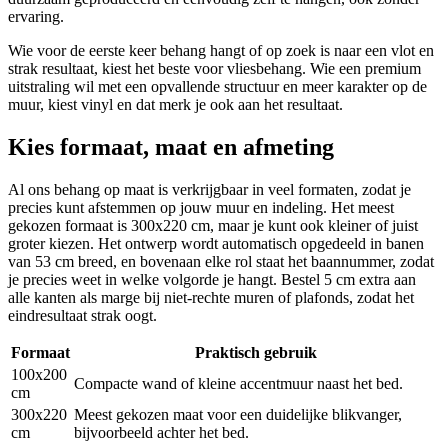
ervaring.
Wie voor de eerste keer behang hangt of op zoek is naar een vlot en
strak resultaat, kiest het beste voor vliesbehang. Wie een premium
uitstraling wil met een opvallende structuur en meer karakter op de
muur, kiest vinyl en dat merk je ook aan het resultaat.
Kies formaat, maat en afmeting
Al ons behang op maat is verkrijgbaar in veel formaten, zodat je
precies kunt afstemmen op jouw muur en indeling. Het meest
gekozen formaat is 300x220 cm, maar je kunt ook kleiner of juist
groter kiezen. Het ontwerp wordt automatisch opgedeeld in banen
van 53 cm breed, en bovenaan elke rol staat het baannummer, zodat
je precies weet in welke volgorde je hangt. Bestel 5 cm extra aan
alle kanten als marge bij niet-rechte muren of plafonds, zodat het
eindresultaat strak oogt.
Formaat
Praktisch gebruik
100x200
Compacte wand of kleine accentmuur naast het bed.
cm
300x220
Meest gekozen maat voor een duidelijke blikvanger,
cm
bijvoorbeeld achter het bed.