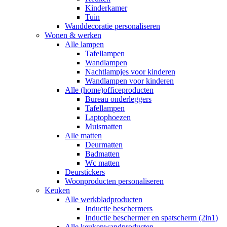
Kinderkamer
Tuin
Wanddecoratie personaliseren
Wonen & werken
Alle lampen
Tafellampen
Wandlampen
Nachtlampjes voor kinderen
Wandlampen voor kinderen
Alle (home)officeproducten
Bureau onderleggers
Tafellampen
Laptophoezen
Muismatten
Alle matten
Deurmatten
Badmatten
Wc matten
Deurstickers
Woonproducten personaliseren
Keuken
Alle werkbladproducten
Inductie beschermers
Inductie beschermer en spatscherm (2in1)
Alle keukenwandproducten