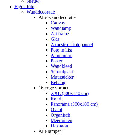
Nieuw
Eigen foto
Wanddecoratie
Alle wanddecoratie
Canvas
Wandlamp
Art frame
Glas
Akoestisch fotopaneel
Foto in lijst
Aluminium
Poster
Wandkleed
Schoolplaat
Muursticker
Behang
Overige vormen
XXL (300x140 cm)
Rond
Panorama (300x100 cm)
Ovaal
Organisch
Meerluiken
Hexagon
Alle lampen