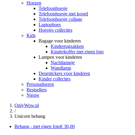
Hoezen
Telefoonhoesje
Telefoonhoesje met koord
Telefoonhoesje collage
Laptophoes
Hoesjes collecties
Kids
Bagage voor kinderen
Kinderrugzakken
Kinderkoffer met eigen foto
Lampen voor kinderen
Nachtlampje
Wandlamp
Deurstickers voor kinderen
Kinder collecties
Personaliseren
Bestsellers
Nieuw
OnlyWow.nl
/
Unicorn behang
Behang - met eigen foto
€ 30,00