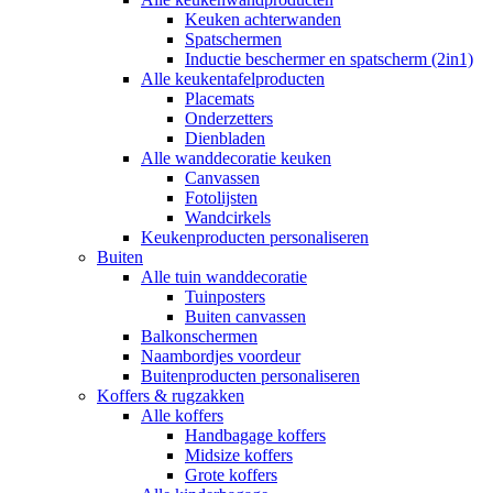
Keuken achterwanden
Spatschermen
Inductie beschermer en spatscherm (2in1)
Alle keukentafelproducten
Placemats
Onderzetters
Dienbladen
Alle wanddecoratie keuken
Canvassen
Fotolijsten
Wandcirkels
Keukenproducten personaliseren
Buiten
Alle tuin wanddecoratie
Tuinposters
Buiten canvassen
Balkonschermen
Naambordjes voordeur
Buitenproducten personaliseren
Koffers & rugzakken
Alle koffers
Handbagage koffers
Midsize koffers
Grote koffers