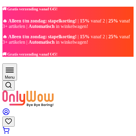
🚚 Gratis verzending vanaf €45!
🔥 Alleen t/m zondag: stapelkorting!
|
15%
vanaf 2 |
25%
vanaf
3+ artikelen |
Automatisch
in winkelwagen!
🔥 Alleen t/m zondag: stapelkorting!
|
15%
vanaf 2 |
25%
vanaf
3+ artikelen |
Automatisch
in winkelwagen!
🚚 Gratis verzending vanaf €45!
Menu