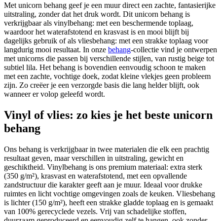
Met unicorn behang geef je een muur direct een zachte, fantasierijke
uitstraling, zonder dat het druk wordt. Dit unicorn behang is
verkrijgbaar als vinylbehang: met een beschermende toplaag,
waardoor het waterafstotend en krasvast is en mooi blijft bij
dagelijks gebruik of als vliesbehang: met een strakke toplaag voor
langdurig mooi resultaat. In onze
behang
-collectie vind je ontwerpen
met unicorns die passen bij verschillende stijlen, van rustig beige tot
subtiel lila. Het behang is bovendien eenvoudig schoon te maken
met een zachte, vochtige doek, zodat kleine vlekjes geen probleem
zijn. Zo creëer je een verzorgde basis die lang helder blijft, ook
wanneer er volop geleefd wordt.
Vinyl of vlies: zo kies je het beste unicorn
behang
Ons behang is verkrijgbaar in twee materialen die elk een prachtig
resultaat geven, maar verschillen in uitstraling, gewicht en
geschiktheid. Vinylbehang is ons premium materiaal: extra sterk
(350 g/m²), krasvast en waterafstotend, met een opvallende
zandstructuur die karakter geeft aan je muur. Ideaal voor drukke
ruimtes en licht vochtige omgevingen zoals de keuken. Vliesbehang
is lichter (150 g/m²), heeft een strakke gladde toplaag en is gemaakt
van 100% gerecyclede vezels. Vrij van schadelijke stoffen,
duurzaam geproduceerd en eenvoudig zelf te hangen, ook zonder