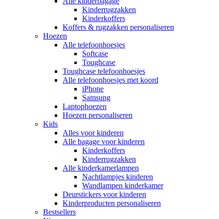
Alle kinderbagage
Kinderrugzakken
Kinderkoffers
Koffers & rugzakken personaliseren
Hoezen
Alle telefoonhoesjes
Softcase
Toughcase
Toughcase telefoonhoesjes
Alle telefoonhoesjes met koord
iPhone
Samsung
Laptophoezen
Hoezen personaliseren
Kids
Alles voor kinderen
Alle bagage voor kinderen
Kinderkoffers
Kinderrugzakken
Alle kinderkamerlampen
Nachtlampjes kinderen
Wandlampen kinderkamer
Deurstickers voor kinderen
Kinderproducten personaliseren
Bestsellers