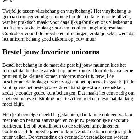
werkt.
Twijfel je tussen vliesbehang en vinylbehang? Het vinylbehang is
gemaakt om eenvoudig schoon te houden en lang mooi te blijven,
wat het praktisch maakt voor dagelijks gebruik en ons vliesbehang
heeft een strakke toplaag voor een mooi en langdurig resultaat.
Controleer vooraf de breedte en afmetingen, zodat je zeker weet dat
het unicorn behang goed uitkomt op jouw muur.
Bestel jouw favoriete unicorns
Bestel het behang in de maat die past bij jouw muur en kies het
formaat dat het beste aansluit op jouw ruimte. Door de haarscherpe
print en rijke kleuren komen unicorns mooi uit, terwijl de
beschermende toplaag ervoor zorgt dat het oppervlak egaal blijft. Je
kunt tijdens het bestelproces direct handige extra’s meepakken,
zodat je zonder gedoe kunt behangen. Dat maakt het eenvoudig om
snel een nieuwe uitstraling neer te zetten, met een resultaat dat lang
mooi blijft.
Heb je al een eigen beeld in gedachten, dan kun je ook een variant
met foto op behang aanvragen en zo jouw persoonlijke decoratie
realiseren. Let bij bestellingen op de gekozen afmetingen en
controleer of de breedte goed uitkomt, zodat de banen netjes op de
muur vallen. De verzending en eventuele verzendkosten worden