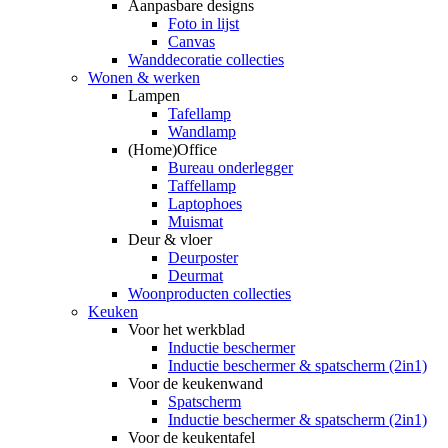
Aanpasbare designs
Foto in lijst
Canvas
Wanddecoratie collecties
Wonen & werken
Lampen
Tafellamp
Wandlamp
(Home)Office
Bureau onderlegger
Taffellamp
Laptophoes
Muismat
Deur & vloer
Deurposter
Deurmat
Woonproducten collecties
Keuken
Voor het werkblad
Inductie beschermer
Inductie beschermer & spatscherm (2in1)
Voor de keukenwand
Spatscherm
Inductie beschermer & spatscherm (2in1)
Voor de keukentafel