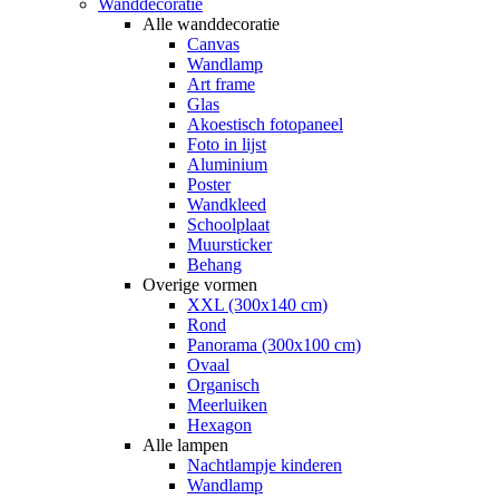
Wanddecoratie
Alle wanddecoratie
Canvas
Wandlamp
Art frame
Glas
Akoestisch fotopaneel
Foto in lijst
Aluminium
Poster
Wandkleed
Schoolplaat
Muursticker
Behang
Overige vormen
XXL (300x140 cm)
Rond
Panorama (300x100 cm)
Ovaal
Organisch
Meerluiken
Hexagon
Alle lampen
Nachtlampje kinderen
Wandlamp