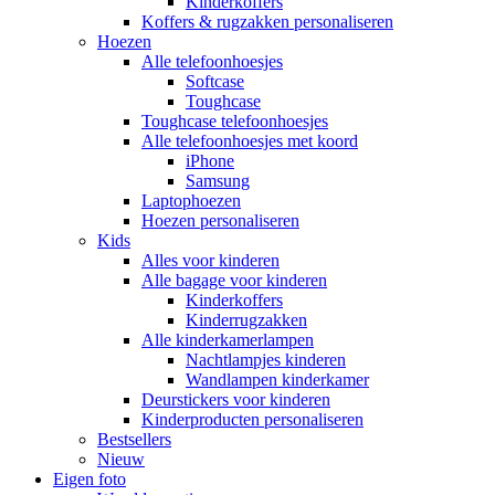
Kinderkoffers
Koffers & rugzakken personaliseren
Hoezen
Alle telefoonhoesjes
Softcase
Toughcase
Toughcase telefoonhoesjes
Alle telefoonhoesjes met koord
iPhone
Samsung
Laptophoezen
Hoezen personaliseren
Kids
Alles voor kinderen
Alle bagage voor kinderen
Kinderkoffers
Kinderrugzakken
Alle kinderkamerlampen
Nachtlampjes kinderen
Wandlampen kinderkamer
Deurstickers voor kinderen
Kinderproducten personaliseren
Bestsellers
Nieuw
Eigen foto