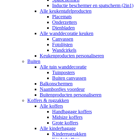
Inductie beschermer en spatscherm (2in1)
Alle keukentafelproducten
Placemats
Onderzetters
Dienbladen
Alle wanddecoratie keuken
Canvassen
Fotolijsten
Wandcirkels
Keukenproducten personaliseren
Buiten
Alle tuin wanddecoratie
Tuinposters
Buiten canvassen
Balkonschermen
Naambordjes voordeur
Buitenproducten personaliseren
Koffers & rugzakken
Alle koffers
Handbagage koffers
Midsize koffers
Grote koffers
Alle kinderbagage
Kinderrugzakken