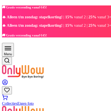
🚚 Gratis verzending vanaf €45!
🔥 Alleen t/m zondag: stapelkorting!
|
15%
vanaf 2 |
25%
vanaf 3+
🔥 Alleen t/m zondag: stapelkorting!
|
15%
vanaf 2 |
25%
vanaf 3+
🚚 Gratis verzending vanaf €45!
Menu
Collecties
Eigen foto