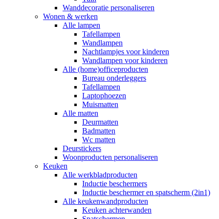
Wanddecoratie personaliseren
Wonen & werken
Alle lampen
Tafellampen
Wandlampen
Nachtlampjes voor kinderen
Wandlampen voor kinderen
Alle (home)officeproducten
Bureau onderleggers
Tafellampen
Laptophoezen
Muismatten
Alle matten
Deurmatten
Badmatten
Wc matten
Deurstickers
Woonproducten personaliseren
Keuken
Alle werkbladproducten
Inductie beschermers
Inductie beschermer en spatscherm (2in1)
Alle keukenwandproducten
Keuken achterwanden
Spatschermen