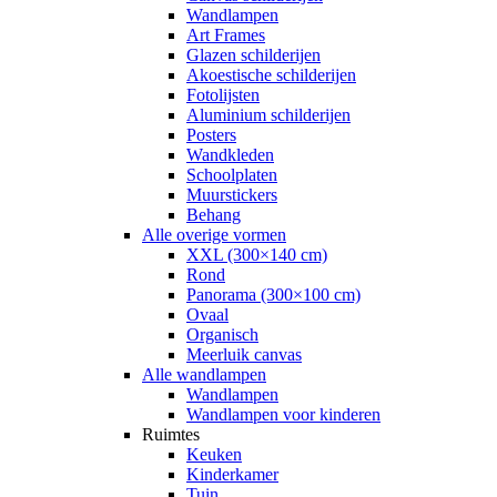
Wandlampen
Art Frames
Glazen schilderijen
Akoestische schilderijen
Fotolijsten
Aluminium schilderijen
Posters
Wandkleden
Schoolplaten
Muurstickers
Behang
Alle overige vormen
XXL (300×140 cm)
Rond
Panorama (300×100 cm)
Ovaal
Organisch
Meerluik canvas
Alle wandlampen
Wandlampen
Wandlampen voor kinderen
Ruimtes
Keuken
Kinderkamer
Tuin